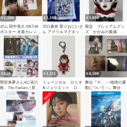
1,500
1,100
3,800
¥
¥
¥
ボム 田中美久 HKT48
川口春奈 聖☆おにいさ
限定 プレミアムグッ
ポスター 水着カレンダ
ん アクリルマグネット
ズ かがみの孤城 オ
ー セブンネット特典カ
Team女子ーズ 劇場グッ
オカミさまおすわり
ード付き
ズ
マスコットぬいぐるみ
829
1,111
4,500
¥
¥
¥
岡宮来夢さん4公演25
ミュージカル ロミオ
舞台『チ。 ―地球の運
枚．The Fanfare／星影
&ジュリエット ロミ
動について―』舞台写
の人／四月は君の嘘／
ジュリ ジュリエッ
真セット 全種コンプリ
ロミオ
ト アクキー ランダ
ート・窪田正孝
ム