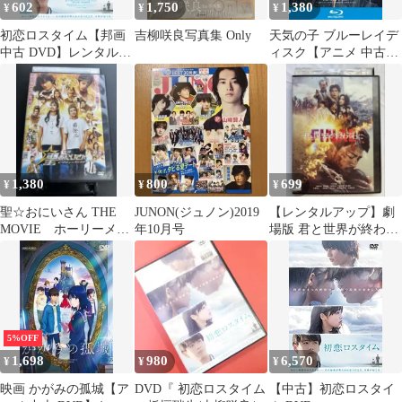
602
1,750
1,380
¥
¥
¥
初恋ロスタイム【邦画
吉柳咲良写真集 Only
天気の子 ブルーレイデ
中古 DVD】レンタル落
ィスク【アニメ 中古
ち
Blu-ray】レンタル落ち
1,380
800
699
¥
¥
¥
聖☆おにいさん THE
JUNON(ジュノン)2019
【レンタルアップ】劇
MOVIE ホーリーメン
年10月号
場版 君と世界が終わる
VS悪魔軍団 DVD
日に FINAL DVD 竹内
涼真
5%OFF
1,698
980
6,570
¥
¥
¥
映画 かがみの孤城【ア
DVD『 初恋ロスタイム
【中古】初恋ロスタイ