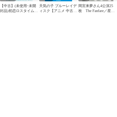
【中古】(未使用･未開
天気の子 ブルーレイデ
岡宮来夢さん4公演25
封品)初恋ロスタイム
ィスク【アニメ 中古
枚 The Fanfare／星影
DVD
Blu-ray】レンタル落ち
の人／四月は君の嘘／
ロミオ