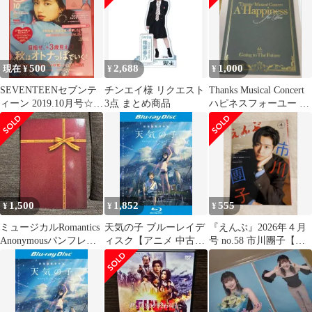
500
2,688
1,000
現在 ¥
¥
¥
SEVENTEENセブンテ
チンエイ様 リクエスト
Thanks Musical Concert
ィーン 2019.10月号☆フ
3点 まとめ商品
ハピネスフォーユー パ
ァッション誌☆制服コ
ンフレット
ーデ
1,500
1,852
555
¥
¥
¥
ミュージカルRomantics
天気の子 ブルーレイデ
『えんぶ』2026年４月
Anonymousパンフレッ
ィスク【アニメ 中古
号 no.58 市川團子【送
ト
Blu-ray】レンタル落ち
料込み】切り抜きなし