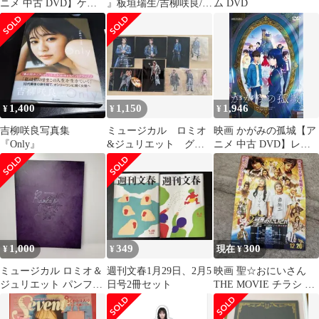
ニメ 中古 DVD】ケー
』板垣瑞生/吉柳咲良/竹
ム DVD
ス無:: レンタル落ち
内涼真/石橋杏奈/甲本雅
裕
1,400
1,150
1,946
¥
¥
¥
吉柳咲良写真集
ミュージカル ロミオ
映画 かがみの孤城【ア
『Only』
&ジュリエット グッ
ニメ 中古 DVD】レン
ズセット
タル落ち
1,000
349
300
¥
¥
現在 ¥
ミュージカル ロミオ＆
週刊文春1月29日、2月5
映画 聖☆おにいさん
ジュリエット パンフレ
日号2冊セット
THE MOVIE チラシ 岩
ット 2024
田剛典 松山ケンイチ