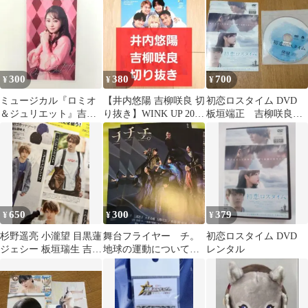
300
380
700
¥
¥
¥
ミュージカル『ロミオ
【井内悠陽 吉柳咲良 切
初恋ロスタイム DVD
＆ジュリエット』吉柳
り抜き】WINK UP 2025
板垣端正 吉柳咲良
咲良(ジュリエット) ス
年 3月号
竹内涼真 レンタル落
テッカー
ち
650
300
379
¥
¥
¥
杉野遥亮 小瀧望 目黒蓮
舞台フライヤー チ。
初恋ロスタイム DVD
ジェシー 板垣瑞生 吉柳
地球の運動について 3
レンタル
咲良 兒玉遥 黒木ひかり
枚