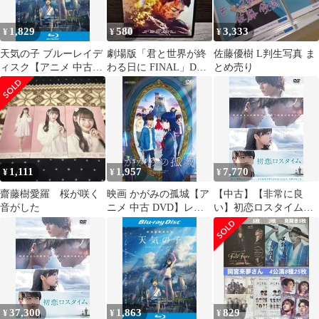
1,829
580
3,333
¥
¥
¥
天気の子 ブルーレイデ
劇場版「君と世界が終
佐藤優樹 L判生写真 ま
ィスク【アニメ 中古
わる日に FINAL」DVD
とめ売り
Blu-ray】ケース無:: レ
竹内涼真 レンタル落ち
ンタル落ち
1,111
1,957
7,770
¥
¥
¥
齋藤樹愛羅 桜が咲く
映画 かがみの孤城【ア
【中古】【非常に良
音がした
ニメ 中古 DVD】レン
い】初恋ロスタイム
タル落ち
DVD
37,300
1,863
829
¥
¥
¥