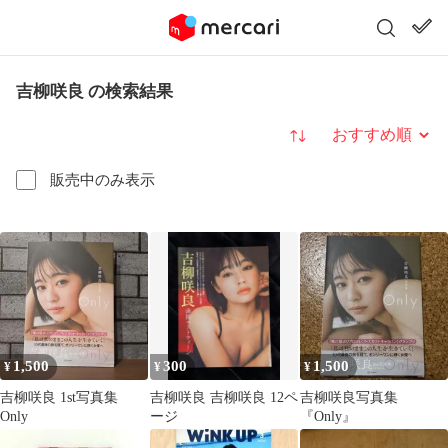
吉柳咲良 の検索結果
並び替え
販売中のみ表示
1,500
300
1,500
¥
¥
¥
吉柳咲良 1st写真集
吉柳咲良 吉柳咲良 12ペ
吉柳咲良写真集
Only
ージ
『Only』