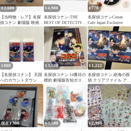
2,600
4,980
770
¥
¥
¥
【当時物・レア】名探
名探偵コナン-THE
名探偵コナンConan
偵コナン 劇場版 映画館
BEST OF DETECTIVE
Cafe Japan Exclusive
限定 ドリンクカップ 3
CONAN-1＆2
種セット
800
3,500
1,222
¥
¥
¥
【名探偵コナン】 天国
名探偵コナン 14番目の
名探偵コナン 絶海の探
へのカウントダウン 消
標的 劇場版告知ポスタ
偵 クリアファイル アニ
しゴム 2001年 平成 当
ー
メール付 ノベルティ 2
時物
枚
300
3,500
2,999
現在 ¥
¥
¥