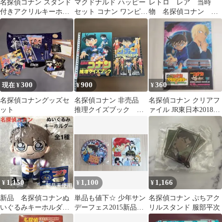
名探偵コナン スタンド
マクドナルド ハッピー
レトロ レア 当時
付きアクリルキーホル
セット コナン ワンピー
物 名探偵コナン シ
ダーコレクション まと
スなど セット
ール 10セット➕おま
めセット
けシール
300
900
360
現在 ¥
¥
¥
名探偵コナングッズセ
名探偵コナン 非売品
名探偵コナン クリアフ
ット
推理クイズブック マ
ァイル JR東日本2018年
ンガ 当時物
スタンプラリー ノベル
ティ
1,150
1,100
1,166
¥
¥
¥
新品 名探偵コナンぬ
単品も値下☆ 少年サン
名探偵コナン ぷちアク
いぐるみキーホルダー
デーフェス2015新品缶
リルスタンド 服部平次
江戸川コナンSEGA 当
バッジ&未使用RINNE