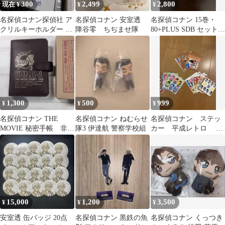
300
2,499
2,800
現在 ¥
¥
¥
名探偵コナン探偵社 ア
名探偵コナン 安室透
名探偵コナン 15巻・
クリルキーホルダー 江
降谷零 ちぢませ隊
80+PLUS SDB セット
戸川コナン 原作絵
初版 帯付き
1,300
500
999
¥
¥
¥
名探偵コナン THE
名探偵コナン ねむらせ
名探偵コナン ステッ
MOVIE 秘密手帳 非売
隊3 伊達航 警察学校組
カー 平成レトロ 当
品 c
時物
15,000
1,200
3,500
¥
¥
¥
安室透 缶バッジ 20点
名探偵コナン 黒鉄の魚
名探偵コナン くっつき