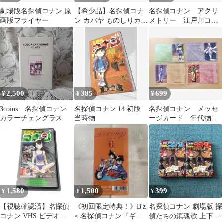
劇場版名探偵コナン 原
【希少品】名探偵コナ
名探偵コナン アクリ
画版フライヤー
ン カバヤ ものしりカー
メトリー 江戸川コナ
ド 少年探偵団 セット
ン＋安室透 2点セット
当時物
2,500
385
699
¥
¥
¥
3coins 名探偵コナン
名探偵コナン 14 初版
名探偵コナン メッセ
カラーチェングラス
当時物
ージカード 年代物
当時物 超貴重 レ
ア 入手困難
1,580
1,500
399
¥
¥
¥
【視聴確認済】名探偵
《初回限定特典！》B'z
名探偵コナン 劇場版 探
コナン VHS ビデオ
× 名探偵コナン『ギリ
偵たちの鎮魂歌 上下 セ