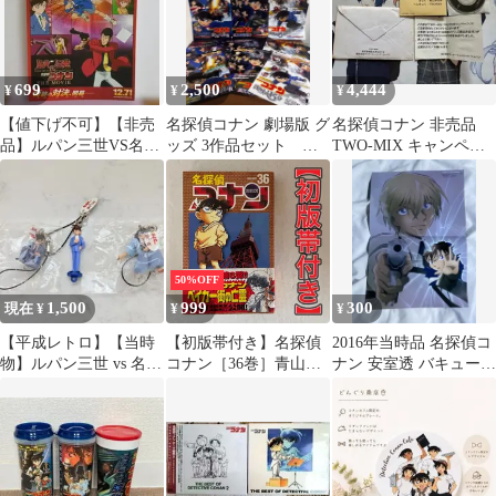
699
2,500
4,444
¥
¥
¥
【値下げ不可】【非売
名探偵コナン 劇場版 グ
名探偵コナン 非売品
品】ルパン三世VS名探
ッズ 3作品セット お
TWO-MIX キャンペー
偵コナン THE MOVIE
まけつき
ンCD
シール
50%OFF
1,500
999
300
現在 ¥
¥
¥
【平成レトロ】【当時
【初版帯付き】名探偵
2016年当時品 名探偵コ
物】ルパン三世 vs 名探
コナン［36巻］青山剛
ナン 安室透 バキューン
偵コナン ストラップ 3
昌 少年サンデーコミッ
ポスター グッズ
種セット
クス