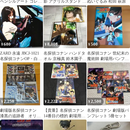
ペンシルアート コレク
影 アクリルスタンド 赤
ぬいぐるみ 松田 萩原
ション Vol.2
井秀一 安室透
680
8,000
500
¥
¥
¥
ZARD 永遠 JBCJ-1021
名探偵コナン ハンドタ
名探偵コナン 世紀末の
名探偵コナンOP・白線
オル 京極真 鈴木園子 2
魔術師 劇場用パンフレ
流し挿入歌収録bd
種セット 新品 未開封
ット
希少
2,250
2,222
2,500
¥
¥
¥
劇場版名探偵コナン
【貴重】名探偵コナン
名探偵コナン 劇場版パ
漆黒の追跡者 オリジ
14番目の標的 劇場用パ
ンフレット 5冊セット
ナルステッカーセット
ンフレット フライヤ
ー付き