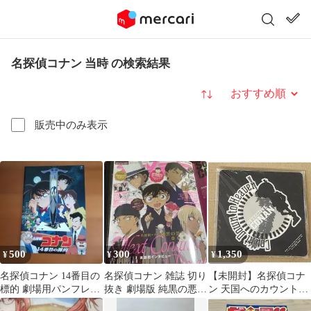
名探偵コナン 当時 の検索結果
並び替え
販売中のみ表示
500
300
1,350
¥
¥
¥
名探偵コナン 14番目の
名探偵コナン 雑誌 切り
【未開封】名探偵コナ
標的 劇場用パンフレッ
抜き 劇場版 純黒の悪夢
ン 天国へのカウントダ
ト
特集
ウン マウスパッド 2001