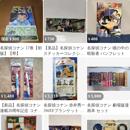
PART3 Vol.7 アニメ当
ギリchop』クリアジャ
ット 漫画
時物
ケット橙
300
750
400
現在 ¥
¥
¥
名探偵コナン 17巻【初
【美品】名探偵コナン
名探偵コナン 瞳の中の
版】【帯】
ステッカーコレクショ
暗殺者 パンフレット
ン ジェットコースター
殺人事件
1,480
3,333
3,000
¥
¥
¥
​【新品】名探偵コナン
名探偵コナン 赤井秀一
名探偵コナン 劇場版漫
連載20周年記念 コナン
3WAYブランケット ブ
画本 セット
展 限定 シャーペン＆ボ
ランケット
ールペン