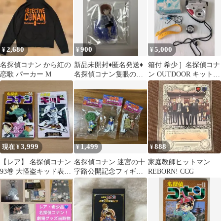
2,680
900
5,000
¥
¥
¥
名探偵コナン から紅の
新品未開封♦︎匿名発送♦︎
箱付 希少❳ 名探偵コナ
恋歌 パーカー М
名探偵コナン隻眼の残
ン OUTDOOR キット
像【灰原哀】アクリル
当時物
スタンド
3,999
1,499
888
現在 ¥
¥
¥
【レア】 名探偵コナン
名探偵コナン 迷宮の十
家庭教師ヒットマン
93巻 大怪盗キッド表紙
字路公開記念フィギュ
REBORN! CCG
カバー 初版発行
ア 3体 非売品 新品
未開封