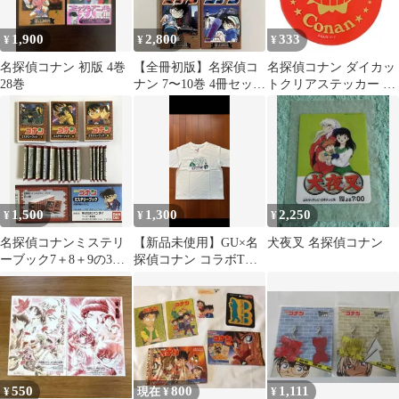
1,900
2,800
333
¥
¥
¥
名探偵コナン 初版 4巻
【全冊初版】名探偵コ
名探偵コナン ダイカッ
28巻
ナン 7〜10巻 4冊セット
トクリアステッカー 江
激レア 当時物 青山剛昌
戸川コナン
1刷
1,500
1,300
2,250
¥
¥
¥
名探偵コナンミステリ
【新品未使用】GU×名
犬夜叉 名探偵コナン
ーブック7＋8＋9の3巻
探偵コナン コラボTシ
セット完品ミニブック
ャツ トロピカルランド
付1996当時物
白Mサイズ
550
800
1,111
¥
現在 ¥
¥