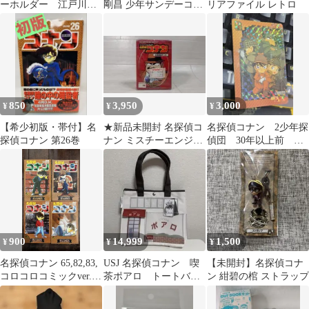
ーホルダー 江戸川コ
剛昌 少年サンデーコミ
リアファイル レトロ
ナン＋安室透 2点セッ
ックス
ト
850
3,950
3,000
¥
¥
¥
【希少初版・帯付】名
★新品未開封 名探偵コ
名探偵コナン 2少年探
探偵コナン 第26巻
ナン ミスチーエンジン
偵団 30年以上前 当
搭載 TCG 第2弾 目暮警
時物 お宝
部デッキ
900
14,999
1,500
¥
¥
¥
名探偵コナン 65,82,83,
USJ 名探偵コナン 喫
【未開封】名探偵コナ
コロコロコミックver. 4
茶ポアロ トートバッ
ン 紺碧の棺 ストラップ
巻セット
グ 安室透 新品