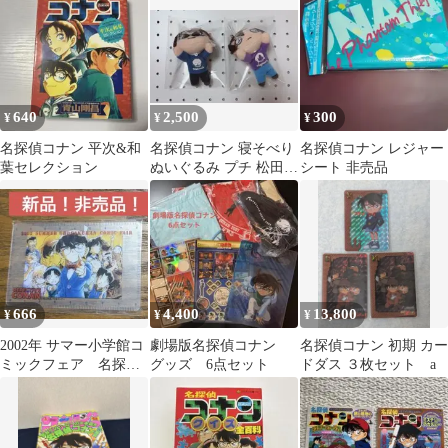
時物アニメグッズ
コースター
640
2,500
300
¥
¥
¥
名探偵コナン 平次&和
名探偵コナン 寝そべり
名探偵コナン レジャー
葉セレクション
ぬいぐるみ プチ 松田
シート 非売品
萩原
666
4,400
13,800
¥
¥
¥
2002年 サマー小学館コ
劇場版名探偵コナン
名探偵コナン 初期 カー
ミックフェア 名探偵
グッズ 6点セット
ドダス ３枚セット a
コナン 定規 カード