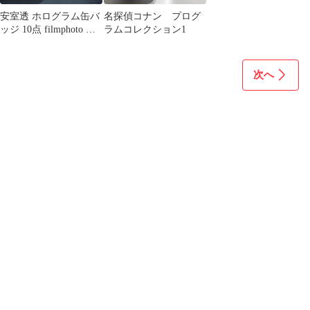
安室透 ホログラム缶バ
名探偵コナン プログ
ッジ 10点 filmphoto ま
ラムコレクション1
とめ売り
次へ