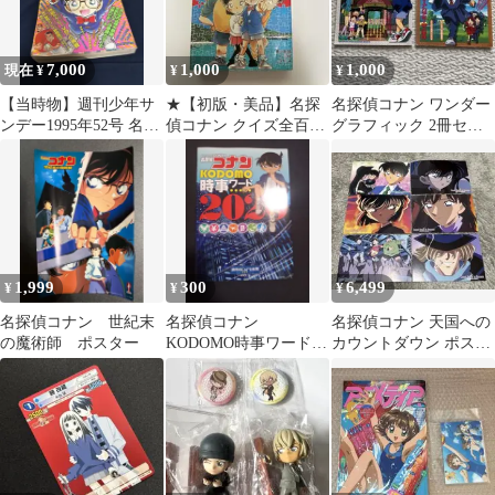
7,000
1,000
1,000
現在 ¥
¥
¥
【当時物】週刊少年サ
★⁠【初版・美品】名探
名探偵コナン ワンダー
ンデー1995年52号 名探
偵コナン クイズ全百科
グラフィック 2冊セッ
偵コナン表紙(ジャンプ
コロタン文庫152 当時
ト
より稀少)
物 1刷⁠
1,999
300
6,499
¥
¥
¥
名探偵コナン 世紀末
名探偵コナン
名探偵コナン 天国への
の魔術師 ポスター
KODOMO時事ワード
カウントダウン ポスト
2020
カード