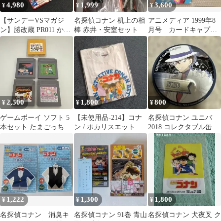
4,980
1,999
3,600
¥
¥
¥
【サンデーVSマガジ
名探偵コナン 机上の相
アニメディア 1999年8
ン】勝改蔵 PR011 かっ
棒 赤井・安室セット
月号 カードキャプタ
てに改造
ーさくら 名探偵コナ
ン ポケモン
2,500
1,800
800
¥
¥
¥
ゲームボーイ ソフト 5
【未使用品-214】コナ
名探偵コナン ユニバ
本セット たまごっち 名
ン / ポカリスエット
2018 コレクタブル缶バ
探偵コナン 他
コラボTシャツ
ッジ 怪盗キッド
1,222
1,300
1,800
¥
¥
¥
名探偵コナン 消臭キ
名探偵コナン 91巻 青山
名探偵コナン 犬夜叉 ク