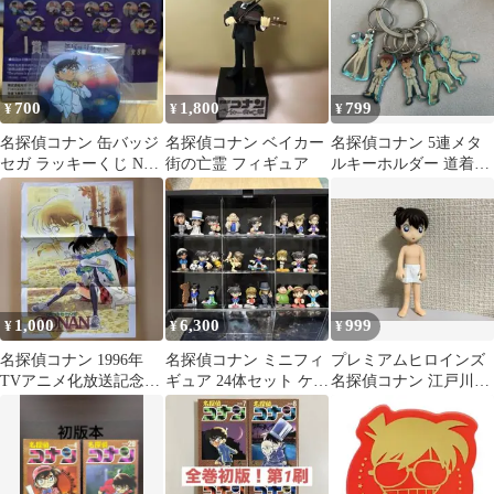
700
1,800
799
¥
¥
¥
名探偵コナン 缶バッジ
名探偵コナン ベイカー
名探偵コナン 5連メタ
セガ ラッキーくじ Neo
街の亡霊 フィギュア
ルキーホルダー 道着
City Pop
ver.（怪盗キッド・灰原
哀・など
1,000
6,300
999
¥
¥
¥
名探偵コナン 1996年
名探偵コナン ミニフィ
プレミアムヒロインズ
TVアニメ化放送記念ピ
ギュア 24体セット ケー
名探偵コナン 江戸川コ
ンナップ週刊少年サン
ス付 96年当時物
ナン❗️訳あり❗️
デー付録