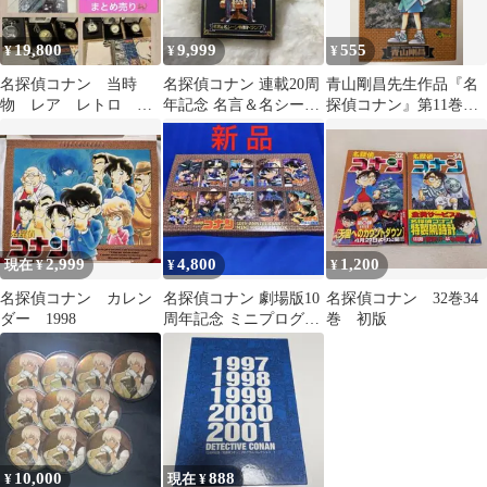
19,800
9,999
555
¥
¥
¥
名探偵コナン 当時
名探偵コナン 連載20周
青山剛昌先生作品『名
物 レア レトロ 劇
年記念 名言＆名シーン
探偵コナン』第11巻初
場グッズ まとめ売り
特製トランプ
版1刷（当時もの）
2,999
4,800
1,200
現在 ¥
¥
¥
名探偵コナン カレン
名探偵コナン 劇場版10
名探偵コナン 32巻34
ダー 1998
周年記念 ミニプログラ
巻 初版
ム(ミニパンフレッ
ト)BOX 新品
10,000
888
¥
現在 ¥