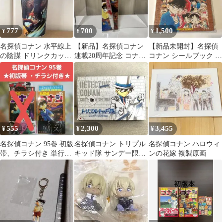
777
700
1,500
¥
¥
¥
名探偵コナン 水平線上
​【新品】名探偵コナン
【新品未開封】名探偵
の陰謀 ドリンクカッ
連載20周年記念 コナン
コナン シールブック 当
プ 映画 グッズ コ
展 限定 シャーペン＆ボ
時物（レトロ・希少)
ップ 毛利小五郎
ールペン
555
2,300
3,455
¥
¥
¥
名探偵コナン 95巻 初版
名探偵コナン トリプル
名探偵コナン ハロウィ
帯、チラシ付き 単行本
キッド隊 サンデー限定
ンの花嫁 複製原画
青山剛昌
ver. コナン 安室透
赤井秀一