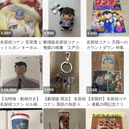
年当時物
499
900
400
¥
¥
¥
名探偵コナン 安室透 ビ
劇場版名探偵コナン
名探偵コナン 天国への
ッくらポン キーホルダ
隻眼の残像 江戸川コ
カウントダウン 特集チ
ー ゼロの執行人
ナンマスコット
ラシ
16,800
899
500
¥
¥
¥
【当時物・動画付き】
【劇場版 限定】 名探偵
【未開封】名探偵コナ
名探偵コナン セル画
コナン 黒鉄の魚影 6連
ン 連載20周記念クリア
毛利小五郎
キーホルダー コナン 灰
ファイル2種 ＆ 特製ク
原 赤井
リアうちわ