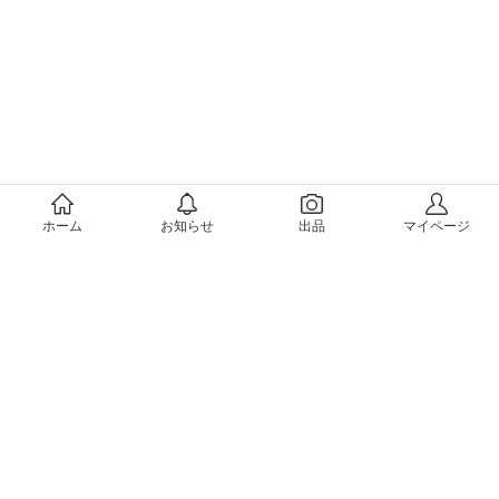
メルカリについて
ホーム
お知らせ
出品
マイページ
会社概要（運営会社）
採用情報
プレスリリース
公式ブログ
プレスキット
メルカリUS
メルカリShops
m department（エムデパ）
ヘルプ
ヘルプセンター（ガイド・お問い合わせ）
メルカリShopsでショップを開設する