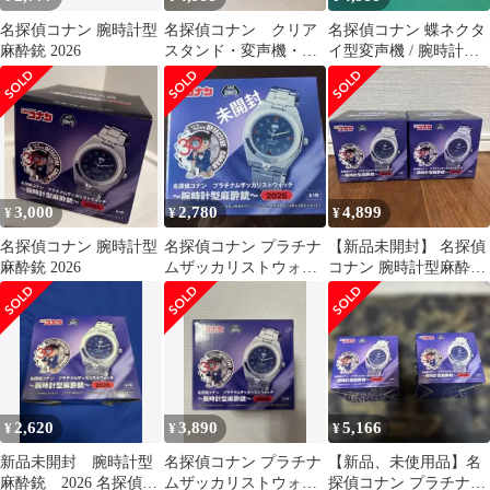
名探偵コナン 腕時計型
名探偵コナン クリア
名探偵コナン 蝶ネクタ
麻酔銃 2026
スタンド・変声機・麻
イ型変声機 / 腕時計型
酔銃
麻酔銃 2種セット
3,000
2,780
4,899
¥
¥
¥
名探偵コナン 腕時計型
名探偵コナン プラチナ
【新品未開封】 名探偵
麻酔銃 2026
ムザッカリストウォッ
コナン 腕時計型麻酔銃
チ 腕時計型麻酔銃
2026年モデル２個
2,620
3,890
5,166
¥
¥
¥
新品未開封 腕時計型
名探偵コナン プラチナ
【新品、未使用品】名
麻酔銃 2026 名探偵コ
ムザッカリストウォッ
探偵コナン プラチナム