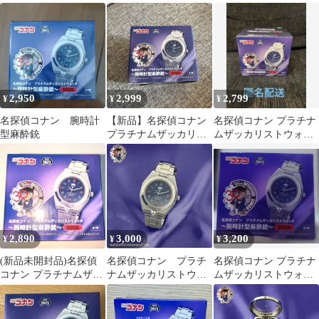
チ 2026
チ 〜腕時計型麻酔銃〜
チ～腕時計型麻酔銃～
2026
2026
2,950
2,999
2,799
¥
¥
¥
名探偵コナン 腕時計
【新品】名探偵コナン
名探偵コナン プラチナ
型麻酔銃
プラチナムザッカリス
ムザッカリストウォッ
トウォッチ 腕時計型
チ 腕時計型麻酔銃
麻酔銃 2026
2,890
3,000
3,200
¥
¥
¥
(新品未開封品)名探偵
名探偵コナン プラチ
名探偵コナン プラチナ
コナン プラチナムザッ
ナムザッカリストウォ
ムザッカリストウォッ
カリストウォッチ 腕時
ッチ 〜腕時計型麻酔
チ 腕時計型麻酔銃 2026
計型麻酔銃
銃〜 2026