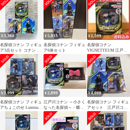
ィギュア
3,380
5,833
1,599
¥
¥
¥
名探偵コナン フィギュ
名探偵コナン フィギュ
名探偵コナン
ア3点セット コナン 松
ア6体セット
VIGNETTEUM 江戸川
田陣平 萩原研二
コナン ～小さくなった
名探偵～
3,999
2,899
4,000
¥
¥
¥
名探偵コナン フィギュ
江戸川コナン ～小さく
名探偵コナン フィギュ
アちょこのせ Luminasta
なった名探偵～・蝶ネ
アセット 江戸川コナ
4点セット
クタイ型変声機 セット
ン、萩原研二、松田陣
平、萩原千速