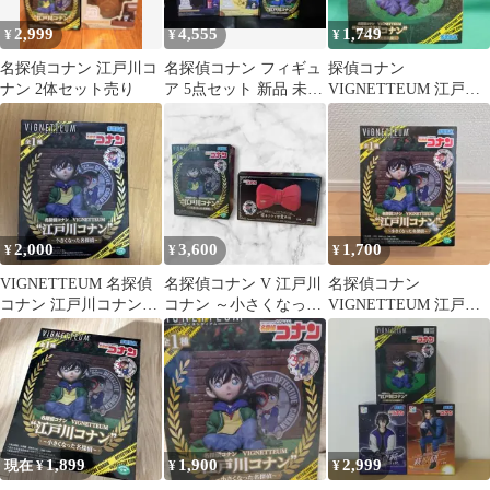
2,999
4,555
1,749
¥
¥
¥
名探偵コナン 江戸川コ
名探偵コナン フィギュ
探偵コナン
ナン 2体セット売り
ア 5点セット 新品 未開
VIGNETTEUM 江戸川
封
コナン 小さくなった
名探偵
2,000
3,600
1,700
¥
¥
¥
VIGNETTEUM 名探偵
名探偵コナン V 江戸川
名探偵コナン
コナン 江戸川コナン小
コナン ～小さくなった
VIGNETTEUM 江戸川
さくなった名探偵
名探偵～&蝶ネクタイ
コナンフィギュア
型変声機
1,899
1,900
2,999
現在 ¥
¥
¥