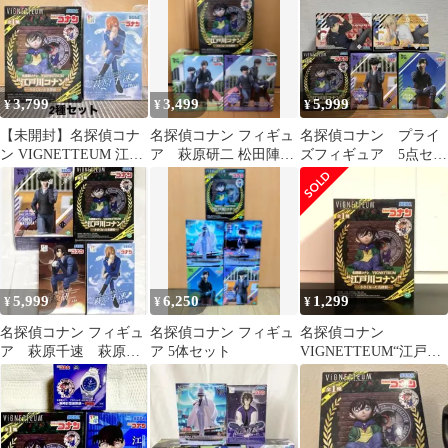
3,799
3,499
5,999
¥
¥
¥
【未開封】名探偵コナ
名探偵コナン フィギュ
名探偵コナン プライ
ン VIGNETTEUM 江戸
ア 萩原研二 松田陣平
ズフィギュア 5点セッ
川コナン/ちょこのせ 萩
Xross Link SEGA
ト
原千速
5,999
6,250
1,299
¥
¥
¥
名探偵コナン フィギュ
名探偵コナン フィギュ
名探偵コナン
ア 萩原千速 萩原研
ア 5体セット
VIGNETTEUM“江戸川
二 松田陣平 コナン
コナン”～小さくなった
小さくなった名探偵
名探偵～