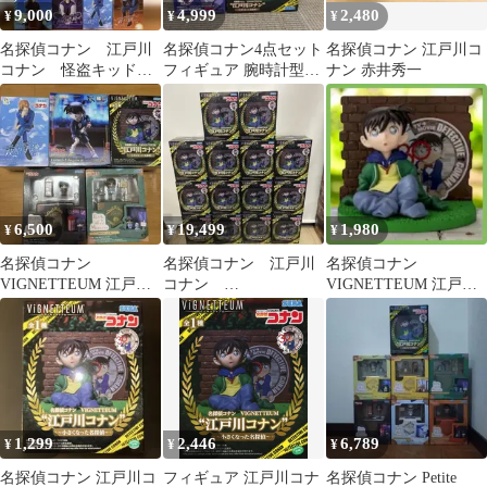
9,000
4,999
2,480
¥
¥
¥
名探偵コナン 江戸川
名探偵コナン4点セット
名探偵コナン 江戸川コ
コナン 怪盗キッド
フィギュア 腕時計型麻
ナン 赤井秀一
萩原研二 萩原千速
酔銃 缶バッチ ラバーチ
世良真純 松田陣平
ャーム
6,500
19,499
1,980
¥
¥
¥
名探偵コナン
名探偵コナン 江戸川
名探偵コナン
VIGNETTEUM 江戸川
コナン
VIGNETTEUM 江戸川
コナン 小さくなった名
VIGNETTEUM 〜小
コナン フィギュア 小さ
探偵 フィギュア
さくなった名探偵〜×14
くなった名探偵
1,299
2,446
6,789
¥
¥
¥
名探偵コナン 江戸川コ
フィギュア 江戸川コナ
名探偵コナン Petite