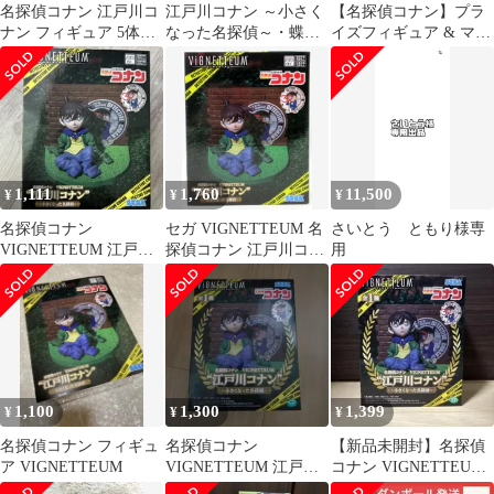
名探偵コナン 江戸川コ
江戸川コナン ～小さく
【名探偵コナン】プラ
ナン フィギュア 5体セ
なった名探偵～・蝶ネ
イズフィギュア & マス
ット
クタイ型変声機 セット
コット 6点セット
1,111
1,760
11,500
¥
¥
¥
名探偵コナン
セガ VIGNETTEUM 名
さいとう ともり様専
VIGNETTEUM 江戸川
探偵コナン 江戸川コナ
用
コナン 小さくなった名
ン ~小さくなった名探
探偵 フィギュア
偵~
1,100
1,300
1,399
¥
¥
¥
名探偵コナン フィギュ
名探偵コナン
【新品未開封】名探偵
ア VIGNETTEUM
VIGNETTEUM 江戸川
コナン VIGNETTEUM
コナン フィギュア
小さくなった名探偵フ