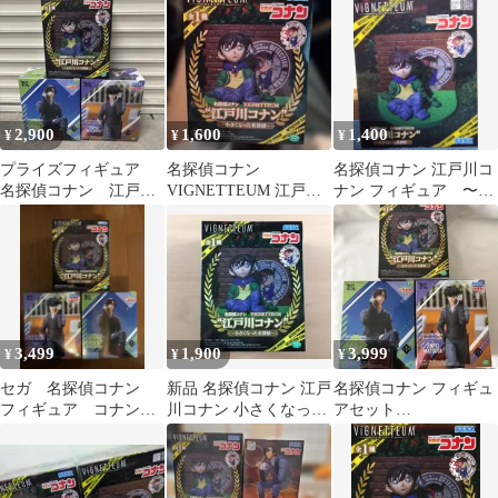
くなった名探偵
探偵
2,900
1,600
1,400
¥
¥
¥
プライズフィギュア
名探偵コナン
名探偵コナン 江戸川コ
名探偵コナン 江戸川
VIGNETTEUM 江戸川
ナン フィギュア 〜小
コナン、萩原研二、松
コナン
さくなった名探偵〜
田陣平 3種
【箱なし発送】
3,499
1,900
3,999
¥
¥
¥
セガ 名探偵コナン
新品 名探偵コナン 江戸
名探偵コナン フィギュ
フィギュア コナン
川コナン 小さくなった
アセット
萩原研二 松田陣平
名探偵 フィギュア
VIGNETTEUM
クロスリンク