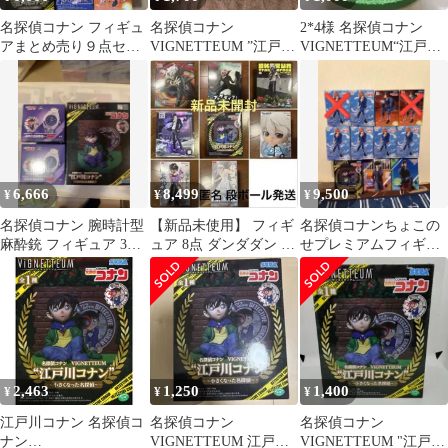
名探偵コナン フィギュ
名探偵コナン
2*4様 名探偵コナン
アまとめ売り９点セッ
VIGNETTEUM ”江戸川
VIGNETTEUM“江戸川
ト
コナン”
コナン”～小さくなった
名探偵～
6,666
8,499
9,500
¥
¥
¥
名探偵コナン 腕時計型
【新品未使用】 フィギ
名探偵コナンちょこの
麻酔銃 フィギュア 3点
ュア 8点 ダンダダン 幽
せプレミアムフィギュ
セット
遊白書 コナン ブルロ
ア萩原千速
俺レベ
2,463
1,250
1,400
¥
¥
¥
江戸川コナン 名探偵コ
名探偵コナン
名探偵コナン
ナン
VIGNETTEUM 江戸川
VIGNETTEUM "江戸川