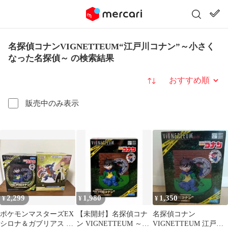
名探偵コナンVIGNETTEUM“江戸川コナン”～小さく
なった名探偵～ の検索結果
並び替え
販売中のみ表示
2,299
1,980
1,350
¥
¥
¥
ポケモンマスターズEX
【未開封】名探偵コナ
名探偵コナン
シロナ＆ガブリアス 江
ン VIGNETTEUM ～小
VIGNETTEUM 江戸川