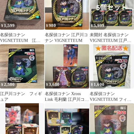
1,599
980
5,999
¥
¥
¥
名探偵コナン
名探偵コナン 江戸川コ
未開封 名探偵コナン
VIGNETTEUM 江戸
ナン VIGNETTEUM
VIGNETTEUM 江戸川
川コナン 小さくなっ
コナン 小さくなった名
た名探偵
探偵 フィギュア 5個セ
ット SF8210 c101
2,580
3,680
1,600
¥
¥
¥
江戸川コナン フィギ
名探偵コナン Xross
名探偵コナン
ュア
Link 毛利蘭 江戸川コナ
VIGNETTEUM フィギ
ン 萩原研二
ュア 江戸川コナン 小さ
くなった名探偵