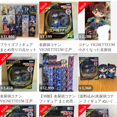
VIGNETTEUM『江戸
コナン フィギュア 小
コナン"〜小さくなった
川コナン』〜小さくな
さくなった名探偵
名探偵〜
った名探偵〜 フィギュ
ア プライズ(1123136)
セガ
11,000
1,199
2,288
¥
¥
¥
プライズフィギュア
名探偵コナン
コナン VIGNETTEUM
まとめ売り15点セット
VIGNETTEUM 江戸川
小さくなった名探偵フ
コナン 小さくなった名
ィギュアぬいぐるみ２
探偵 フィギュア
点セット
1,450
52,999
3,360
¥
¥
¥
名探偵コナン
【38個】名探偵コナン
[送料込み]名探偵コナ
VIGNETTEUM 江戸川
フィギュア まとめ売り
ン フィギュア ぬいぐる
コナン 小さくなった名
大量セット
みセット
探偵