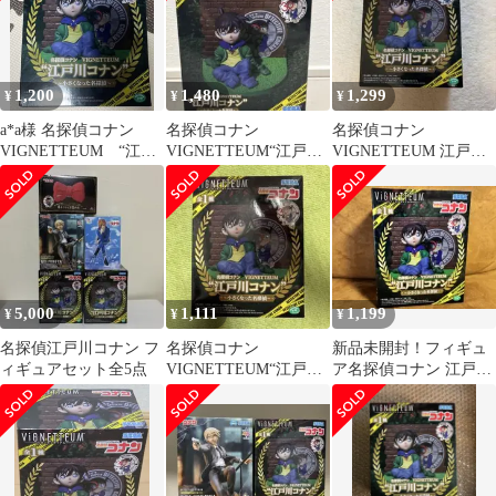
1,200
1,480
1,299
¥
¥
¥
a*a様 名探偵コナン
名探偵コナン
名探偵コナン
VIGNETTEUM “江戸
VIGNETTEUM“江戸川
VIGNETTEUM 江戸川
川コナン”～小さくなっ
コナン”～小さくなった
コナン 小さくなった名
た名探
名探偵～
探偵 フィギュア
5,000
1,111
1,199
¥
¥
¥
名探偵江戸川コナン フ
名探偵コナン
新品未開封！フィギュ
ィギュアセット全5点
VIGNETTEUM“江戸川
ア名探偵コナン 江戸川
コナン”～小さくなった
コナン VIGNETTEUM
名探偵～ 中身のみ