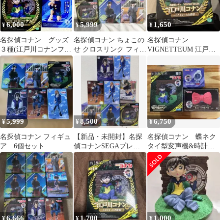
6,000
5,999
1,650
¥
¥
¥
名探偵コナン グッズ
名探偵コナン ちょこの
名探偵コナン
３種(江戸川コナンフィ
せ クロスリンク フィギ
VIGNETTEUM 江戸川
ギュア×２種、腕時計型
ュア 5体セット
コナン
麻酔銃)
5,999
8,500
6,750
¥
¥
¥
名探偵コナン フィギュ
【新品・未開封】名探
名探偵コナン 蝶ネク
ア 6個セット
偵コナンSEGAプレミ
タイ型変声機&時計型
アムフィギュア まとめ
麻酔銃&フィギュア
売り
6,666
1,700
1,000
¥
¥
¥