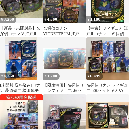
3,250
4,500
1,180
¥
¥
¥
【新品・未開封品】名
名探偵コナン
【中古】フィギュア 江
探偵コナン V 江戸川コ
VIGNETTEUM 江戸川
戸川コナン 「名探偵コ
ナン 小さくなった名探
コナン 萩原研二 フィ
ナン」
偵 2個セット
ギュア
VIGNETTEUM“江戸川
コナン”～小さくなった
名探偵～
4,250
3,700
6,499
¥
¥
¥
[未開封 送料込み]コナ
​【限定特価】名探偵コ
名探偵コナン フィギュ
ン 萩原研二 松田陣平フ
ナンフィギュア3種セッ
ア 6体セット まとめ売
ィギュアセット
ト コナン・世良真純・
り
萩原千速 匿名