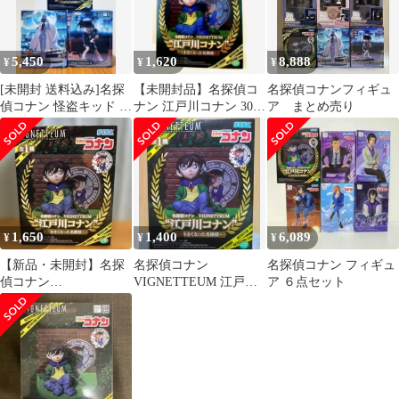
5,450
1,620
8,888
¥
¥
¥
[未開封 送料込み]名探
【未開封品】名探偵コ
名探偵コナンフィギュ
偵コナン 怪盗キッド フ
ナン 江戸川コナン 30周
ア まとめ売り
ィギュアセット
年 フィギュア
1,650
1,400
6,089
¥
¥
¥
【新品・未開封】名探
名探偵コナン
名探偵コナン フィギュ
偵コナン
VIGNETTEUM 江戸川
ア ６点セット
VIGNETTEUM 江戸川
コナン
コナン