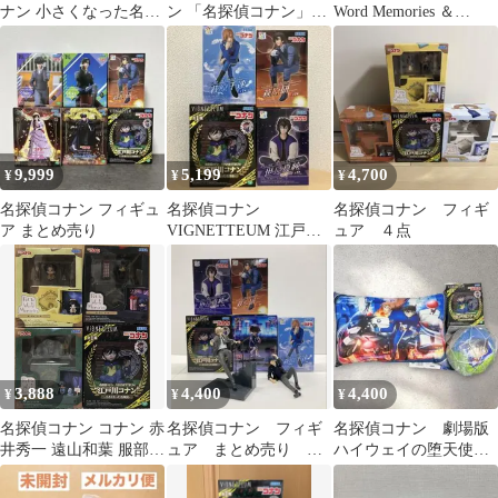
ナン 小さくなった名探
ン 「名探偵コナン」
Word Memories ＆
偵コナン CONAN
VIGNETTEUM“江戸川
VIGNETTEUM
コナン”～小さくなった
名探偵～【14日以内発
送】
9,999
5,199
4,700
¥
¥
¥
名探偵コナン フィギュ
名探偵コナン
名探偵コナン フィギ
ア まとめ売り
VIGNETTEUM 江戸川
ュア ４点
コナン ちょこのせまと
め売り
3,888
4,400
4,400
¥
¥
¥
名探偵コナン コナン 赤
名探偵コナン フィギ
名探偵コナン 劇場版
井秀一 遠山和葉 服部平
ュア まとめ売り
ハイウェイの堕天使
次フィギュアセット
29260415J02M
サッカーボール クッ
ション フィギュア