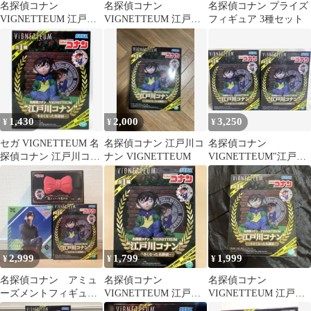
名探偵コナン
名探偵コナン
名探偵コナン プライズ
VIGNETTEUM 江戸川
VIGNETTEUM 江戸川
フィギュア 3種セット
コナン 小さくなった名
コナン 小さくなった名
探偵 フィギュア
探偵
1,430
2,000
3,250
¥
¥
¥
セガ VIGNETTEUM 名
名探偵コナン 江戸川コ
名探偵コナン
探偵コナン 江戸川コナ
ナン VIGNETTEUM
VIGNETTEUM"江戸川
ン ~小さくなった名探
コナン"~小さくなった
偵~
名探偵~【2個】
2,999
1,799
1,999
¥
¥
¥
名探偵コナン アミュ
名探偵コナン
名探偵コナン
ーズメントフィギュ
VIGNETTEUM 江戸川
VIGNETTEUM 江戸川
ア、他 まとめ売り
コナン フィギュア 小さ
コナン 小さくなった名