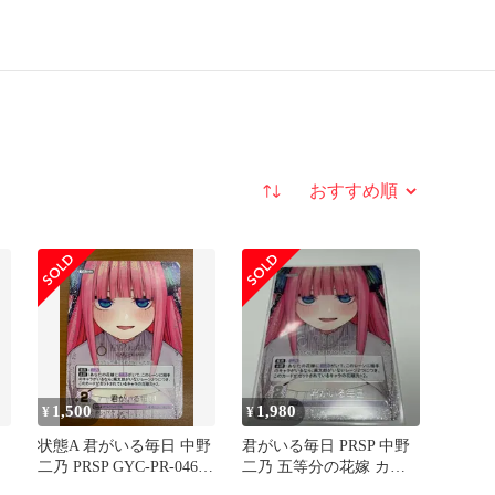
並び替え
1,500
1,980
¥
¥
状態A 君がいる毎日 中野
君がいる毎日 PRSP 中野
二乃 PRSP GYC-PR-046P1
二乃 五等分の花嫁 カー
五等分の花嫁 ごとカド
ドゲーム