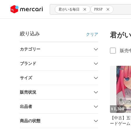
ンツにスキップ
君がいる毎日
PRSP
絞り込み
君がい
クリア
カテゴリー
販売
ブランド
サイズ
販売状況
出品者
1,300
¥
【中古】五
商品の状態
ードゲーム G
046P1[P