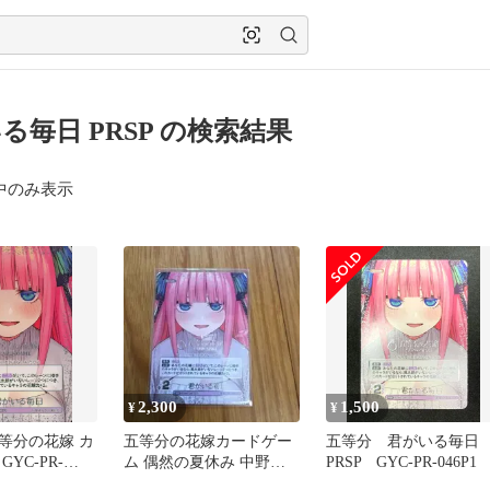
る毎日 PRSP の検索結果
中のみ表示
2,300
1,500
¥
¥
等分の花嫁 カ
五等分の花嫁カードゲー
五等分 君がいる毎日
YC-PR-
ム 偶然の夏休み 中野二
PRSP GYC-PR-046P1
RSP]：君がいる
乃 君がいる毎日