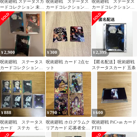
呪術廻戦 ステータスカ
呪術廻戦 ステータス
呪術廻戦 ステータス
ードコレクション 未開
カードコレクション
カードコレクション
封10点
五条悟
まとめ売り
2,900
300
2,399
¥
¥
¥
呪術廻戦 ステータス
呪術廻戦 カード 2点セ
【匿名配送】呪術廻戦
カードコレクション
ット
ステータスカード 五条
五条悟 虎杖悠仁
888
790
600
¥
¥
¥
呪術廻戦 ステータス
呪術廻戦 ホログラムク
呪術廻戦 PiC+as カード
カード ステカ 七海
リアカード 応募者全員
PT03
建人 伏黒恵 パン
サービス 4種セット