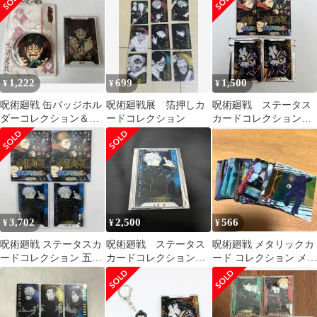
ダ 禪院真希
1,222
699
1,500
¥
¥
¥
呪術廻戦 缶バッジホル
呪術廻戦展 箔押しカ
呪術廻戦 ステータス
ダーコレクション＆ス
ードコレクション
カードコレクション
テータスカードセット
アクリルスタンド 夏
脹相
油傑 原作 ジャンプ
3,702
2,500
566
¥
¥
¥
呪術廻戦 ステータスカ
呪術廻戦 ステータス
呪術廻戦 メタリックカ
ードコレクション 五条
カードコレクション
ード コレクション メタ
悟 2点セット
五条悟
ルカードコレクショ
ン クリアカード