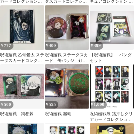
カードコレクション
タスカードコレクショ
ギュアコレクション 伏
五条悟
ン 1弾 禪院真希 限定
黒恵 ステータスカー
ジャンショ
ド
777
400
399
¥
¥
¥
呪術廻戦 乙骨憂太 ステ
呪術廻戦 ステータスカ
【呪術廻戦】 パンダ
ータスカードコレクシ
ード 缶バッジ 釘崎
セット
ョン第1弾 ジャンプシ
野薔薇
ョップ 原作
500
555
1,000
¥
¥
¥
呪術廻戦 狗巻棘
呪術廻戦 漏瑚
呪術廻戦展 箔押しクリ
アカードコレクション
(セット内容A)