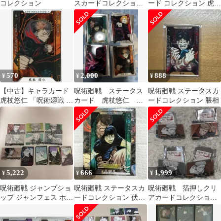
コレクション
スカードコレクション
ード コレクション 虎杖
伏黒甚爾
悠仁 五条悟
570
2,000
888
¥
¥
¥
【中古】キャラカード
呪術廻戦 ステータス
呪術廻戦 ステータスカ
虎杖悠仁 「呪術廻戦 ス
カード 虎杖悠仁 両
ードコレクション 脹相
テータスカードコレク
面宿儺 釘崎野薔薇
ション 第1弾」
伏黒甚爾
5,222
666
1,999
¥
¥
¥
呪術廻戦 ジャンプショ
呪術廻戦 ステータスカ
呪術廻戦 箔押しクリ
ップ ジャンフェス ホロ
ードコレクション 伏黒
アカードコレクショ
グラムカード クリアカ
甚爾
ン 4点セット（48枚）
ード セット