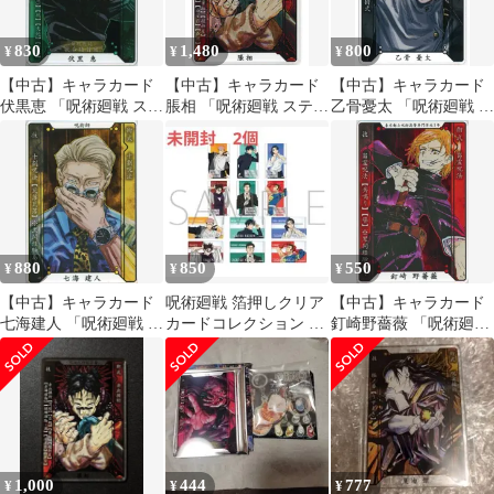
830
1,480
800
¥
¥
¥
【中古】キャラカード
【中古】キャラカード
【中古】キャラカード
伏黒恵 「呪術廻戦 ステ
脹相 「呪術廻戦 ステー
乙骨憂太 「呪術廻戦 ス
ータスカードコレクシ
タスカードコレクショ
テータスカードコレク
ョン 第1弾」
ン 第1弾」
ション 第1弾」
880
850
550
¥
¥
¥
【中古】キャラカード
呪術廻戦 箔押しクリア
【中古】キャラカード
七海建人 「呪術廻戦 ス
カードコレクション 2
釘崎野薔薇 「呪術廻戦
テータスカードコレク
パック
ステータスカードコレ
ション 第1弾」
クション 第1弾」
1,000
444
777
¥
¥
¥