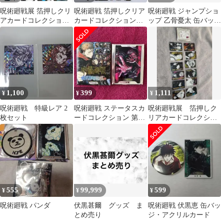
呪術廻戦展 箔押しクリ
呪術廻戦 箔押しクリア
呪術廻戦 ジャンプショ
アカードコレクション
カードコレクション 4
ップ 乙骨憂太 缶バッジ
C
枚セット
ステータスカード ポー
チ
1,100
399
1,111
¥
¥
¥
呪術廻戦 特級レア 2
呪術廻戦 ステータスカ
呪術廻戦展 箔押しク
枚セット
ードコレクション 第1
リアカードコレクショ
弾 宿儺 両面宿儺
ン
555
99,999
599
¥
¥
¥
呪術廻戦 パンダ
伏黒甚爾 グッズ ま
呪術廻戦 伏黒恵 缶バッ
とめ売り
ジ・アクリルカード