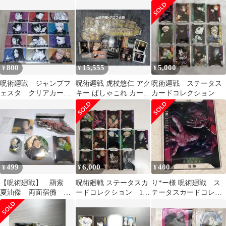
800
15,555
5,000
¥
¥
¥
呪術廻戦 ジャンプフ
呪術廻戦 虎杖悠仁 アク
呪術廻戦 ステータス
ェスタ クリアカー
キー ぱしゃこれ カード
カードコレクション
ド セット
グッズセット まとめ売
り
499
6,000
400
¥
¥
¥
【呪術廻戦】 羂索
呪術廻戦 ステータスカ
り*ー様 呪術廻戦 ス
夏油傑 両面宿儺 漏
ードコレクション 13
テータスカードコレク
瑚セット
点
ション ステカ 宿儺