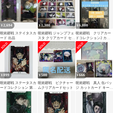
2,694
1,300
6,000
¥
¥
¥
呪術廻戦 ステイタスカ
呪術廻戦 ジャンプフェ
呪術廻戦 クリアカー
ード 出品
スタ クリアカード セッ
ドコレクション2 カー
ト
ド トレカ まとめ売
り
899
500
666
¥
¥
¥
呪術廻戦 ステータスカ
呪術廻戦 ピクチャー
呪術廻戦 真人 缶バッ
ードコレクション 第1
ムクリアカードセット
ジ カットカード キーホ
弾 脹相
ルダー