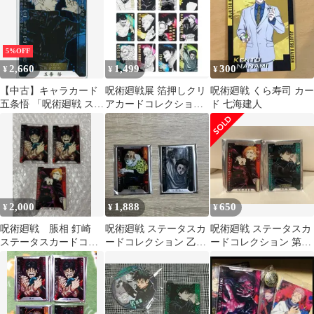
5%OFF
2,660
1,499
300
¥
¥
¥
【中古】キャラカード
呪術廻戦展 箔押しクリ
呪術廻戦 くら寿司 カー
五条悟 「呪術廻戦 ステ
アカードコレクション
ド 七海建人
ータスカードコレクシ
Cセット
ョン 第1弾」
2,000
1,888
650
¥
¥
¥
呪術廻戦 脹相 釘崎
呪術廻戦 ステータスカ
呪術廻戦 ステータスカ
ステータスカードコレ
ードコレクション 乙骨
ードコレクション 第1
クション 第1弾
憂太 漏瑚
弾 伏黒恵・釘崎野薔薇