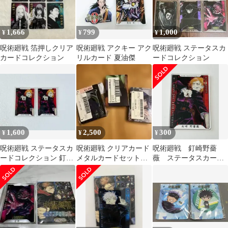
1,666
799
1,000
¥
¥
¥
呪術廻戦 箔押しクリア
呪術廻戦 アクキー アク
呪術廻戦 ステータスカ
カードコレクション
リルカード 夏油傑
ードコレクション
1,600
2,500
300
¥
¥
¥
呪術廻戦 ステータスカ
呪術廻戦 クリアカード
呪術廻戦 釘崎野薔
ードコレクション 釘崎
メタルカードセット
薇 ステータスカード
野薔薇 2点
コレクションフルコン
コレクション第1弾
プリート