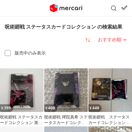
呪術廻戦 ステータスカードコレクション の検索結果
並び替え
販売中のみ表示
399
400
440
¥
¥
¥
呪術廻戦 ステータスカ
呪術廻戦 禪院真希 ステ
呪術廻戦 ステータス
ードコレクション 第1
ータスカードコレクシ
カードコレクション
弾 宿儺
ョン 第1弾
ステカ 宿儺