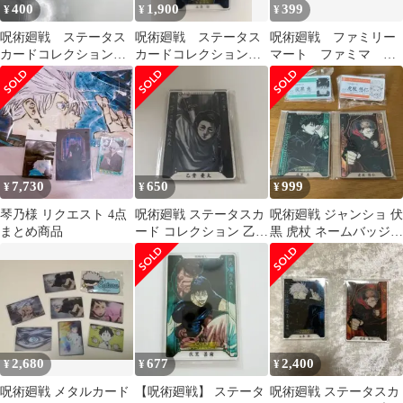
400
1,900
399
¥
¥
¥
呪術廻戦 ステータス
呪術廻戦 ステータス
呪術廻戦 ファミリー
カードコレクション
カードコレクション
マート ファミマ コ
両面宿儺
五条悟
ラボ 缶バッジ 五条
悟 伏黒恵 セット
7,730
650
999
¥
¥
¥
琴乃様 リクエスト 4点
呪術廻戦 ステータスカ
呪術廻戦 ジャンショ 伏
まとめ商品
ード コレクション 乙骨
黒 虎杖 ネームバッジ
憂太
ステータスカード
2,680
677
2,400
¥
¥
¥
呪術廻戦 メタルカード
【呪術廻戦】 ステータ
呪術廻戦 ステータスカ