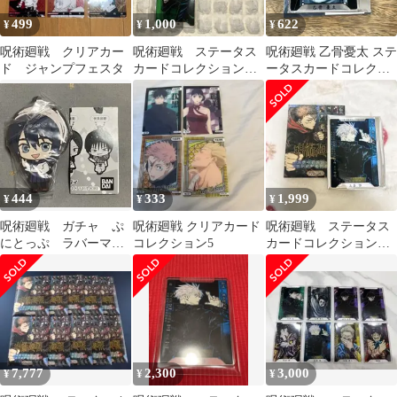
499
1,000
622
¥
¥
¥
呪術廻戦 クリアカー
呪術廻戦 ステータス
呪術廻戦 乙骨憂太 ステ
ド ジャンプフェスタ
カードコレクション
ータスカードコレクシ
虎杖悠仁 乙骨憂太
ョン
狗巻棘
444
333
1,999
¥
¥
¥
呪術廻戦 ガチャ ぷ
呪術廻戦 クリアカード
呪術廻戦 ステータス
にとっぷ ラバーマス
コレクション5
カードコレクション
コット ラバマス 天
五条悟
内理子
7,777
2,300
3,000
¥
¥
¥