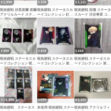
1,999
350
1,111
¥
¥
¥
呪術廻戦 伏黒甚爾 甚爾
呪術廻戦 ステータスカ
呪術廻戦 宿儺 ステータ
アクリルカード ステー
ードコレクション 釘崎
スカード 渋谷事変 コレ
タスカード コレクショ
野薔薇 禪院真希
クション缶バッジ
ン缶バッジ
499
450
444
¥
¥
¥
呪術廻戦 ステータスカ
呪術廻戦 ステータスカ
呪術廻戦 ステータスカ
ードコレクション 呪術
ードコレクション 第1
ードコレクション 第1
廻戦展 クリアカード 釘
弾 野薔薇 真人
弾【狗巻棘】
崎野薔薇
14,400
699
1,111
¥
¥
¥
呪術廻戦 ステータス
未使用 呪術廻戦 ステー
呪術廻戦 アクリルフィ