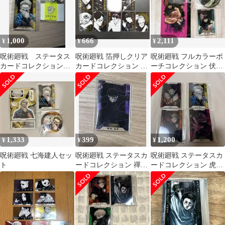
1,000
666
2,111
¥
¥
¥
呪術廻戦 ステータス
呪術廻戦 箔押しクリア
呪術廻戦 フルカラーポ
カードコレクション
カードコレクション B
ーチコレクション 伏黒
アクリルタグ 七海建
セット
甚爾 甚爾 ステータスカ
人
ード
1,333
399
1,200
¥
¥
¥
呪術廻戦 七海建人セッ
呪術廻戦 ステータスカ
呪術廻戦 ステータスカ
ト
ードコレクション 禪院
ードコレクション 虎杖
真希 アクリルカード
宿儺 脹相 七海 4枚セッ
ト