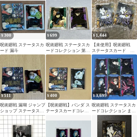
300
699
1,444
¥
¥
¥
呪術廻戦 ステータスカ
呪術廻戦 ステータスカ
【未使用】呪術廻戦
ード 漏斗
ードコレクション 第1
ステータスカード 夏
弾 伏黒甚爾 禪院真希
油傑 2枚
511
400
3,699
¥
¥
¥
呪術廻戦 漏瑚 ジャンプ
【呪術廻戦】パンダ ス
呪術廻戦 ステータスカ
ショップ ステータスカ
テータスカードコレク
ードコレクション まと
ードコレクション第1弾
ション
め売り