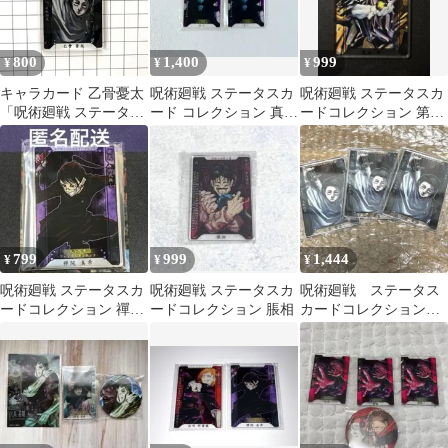
800
1,400
999
¥
¥
¥
キャラカード 乙骨憂太
呪術廻戦 ステータスカ
呪術廻戦 ステータスカ
「呪術廻戦 ステータス
ード コレクション 真人
ードコレクション 第1
カードコレクション 第
2点
弾 夏油傑
1弾」
799
999
1,444
¥
¥
¥
呪術廻戦 ステータスカ
呪術廻戦 ステータスカ
呪術廻戦 ステータス
ードコレクション 禪院
ードコレクション 脹相
カードコレクション
真希 アクリルカード
ステカ 第一弾 乙骨憂
太 3点