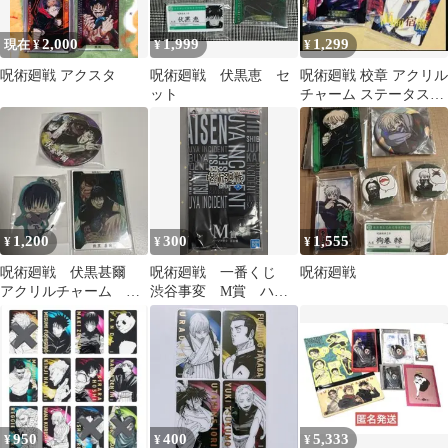
2,000
1,999
1,299
現在 ¥
¥
¥
呪術廻戦 アクスタ
呪術廻戦 伏黒恵 セ
呪術廻戦 校章 アクリル
ット
チャーム ステータスカ
ード ウエハース 3点 匿
名配送
1,200
300
1,555
¥
¥
¥
呪術廻戦 伏黒甚爾
呪術廻戦 一番くじ
呪術廻戦
アクリルチャーム 缶
渋谷事変 M賞 ハー
バッジ ステータスカ
フタオル 与幸吉
ード JF
950
400
5,333
¥
¥
¥