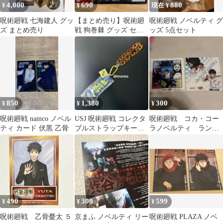
4,000
690
880
¥
¥
現在 ¥
呪術廻戦 七海建人 グッ
【まとめ売り】呪術廻
呪術廻戦 ノベルティ グ
ズ まとめ売り
戦 狗巻棘 グッズ セッ
ッズ 5点セット
ト カード スライダーポ
ーチ
850
1,380
300
¥
¥
¥
呪術廻戦 namco ノベル
USJ 呪術廻戦 コレクタ
呪術廻戦 コカ・コー
ティ カード 伏黒 乙骨
ブルストラップキーチ
ラノベルティ ランチ
ェーン 七海建人
ョンマット クロス
ハンカチ乙骨 五条
490
300
599
¥
¥
¥
呪術廻戦 乙骨憂太 ５
京まふ ノベルティ リー
呪術廻戦 PLAZA ノベ