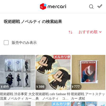
呪術廻戦 ノベルティ の検索結果
並び替え
販売中のみ表示
499
300
777
¥
¥
¥
呪術廻戦 渋谷事変 大交
呪術廻戦 cafe fanbase 特
呪術廻戦 アートステッ
流展 ノベルティ カード
典 ノベルティ コー
カー 虎杖
6点セット
スター 夏油 傑 羂索