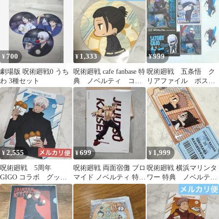
700
1,333
999
¥
¥
¥
劇場版 呪術廻戦0 うち
呪術廻戦 cafe fanbase 特
呪術廻戦 五条悟 ク
わ 3種セット
典 ノベルティ コー
リアファイル ポスト
スター 夏油 傑 懐玉
カード namco ノベル
ティ
2,555
699
1,999
¥
¥
¥
呪術廻戦 5周年
呪術廻戦 両面宿儺 ブロ
呪術廻戦 横浜マリンタ
GIGO コラボ グッズ
マイド ノベルティ 特典
ワー 特典 ノベルテ
購入特典 ブロマイ
大交流展 限定
ィ チケット風カード
ド 五条 悟
脹相 虎杖 悠仁