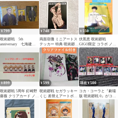
悟 虎杖悠仁
799
740
550
¥
¥
¥
呪術廻戦 5th
両面宿儺 ミニアートス
伏黒恵 呪術廻戦
anniversary 七海建人
テッカー 特典 呪術廻戦
GIGO限定 コラボ ノベ
アクリルブロック他(計
ベースヤードトーキョ
ルティクリアカード 非
3点)
ー
売品
899
599
500
¥
¥
現在 ¥
呪術廻戦 5周年 釘崎野
呪術廻戦 セガラッキー
コカ・コーラと『劇場
薔薇 クリアカード ノベ
くじ 差替えアートボー
版 呪術廻戦 0』がコラ
ルティ gigo 7枚
ド 5周年 禪院真希 クリ
ボノベルティグッズで
アファイル
す。