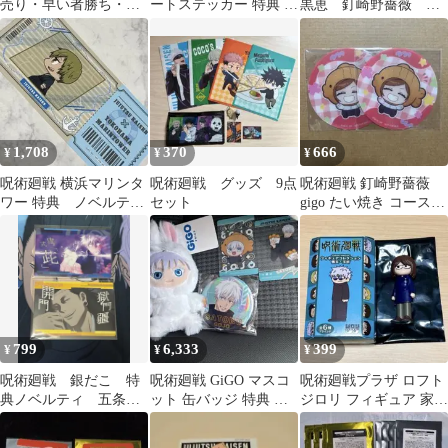
売り・早い者勝ち・即
ートステッカー 特典 呪
黒恵 釘崎野薔薇
購入OK】呪術廻戦
術廻戦 ベースヤードト
gigo ノベルティ 特典カ
ーキョー
ード
1,708
370
666
¥
¥
¥
呪術廻戦 横浜マリンタ
呪術廻戦 グッズ 9点
呪術廻戦 釘崎野薔薇
ワー 特典 ノベルテ
セット
gigo たい焼き コースタ
ィ チケット風カード
ー B柄 デフォルメ 呪術
禪院 直哉
焼き
799
6,333
399
¥
¥
¥
呪術廻戦 銀だこ 特
呪術廻戦 GiGO マスコ
呪術廻戦プラザ ロフト
典ノベルティ 五条
ット 缶バッジ 特典 五
ジロリ フィギュア 家入
悟 羂索
条悟
硝子 懐玉・玉折