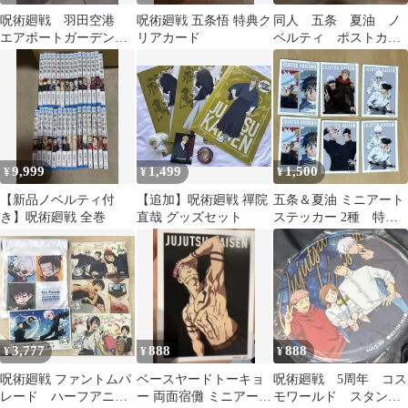
呪術廻戦 羽田空港
呪術廻戦 五条悟 特典ク
同人 五条 夏油 ノ
エアポートガーデン
リアカード
ベルティ ポストカー
コラボフード 特典
ド 呪術廻戦
コースター 五条 悟
9,999
1,499
1,500
¥
¥
¥
【新品ノベルティ付
【追加】呪術廻戦 禪院
五条＆夏油 ミニアート
き】呪術廻戦 全巻
直哉 グッズセット
ステッカー 2種 特典
呪術廻戦 ベースヤード
トーキョー
3,777
888
888
¥
¥
¥
呪術廻戦 ファントムパ
ベースヤードトーキョ
呪術廻戦 5周年 コス
レード ハーフアニバ
ー 両面宿儺 ミニアート
モワールド スタンプ