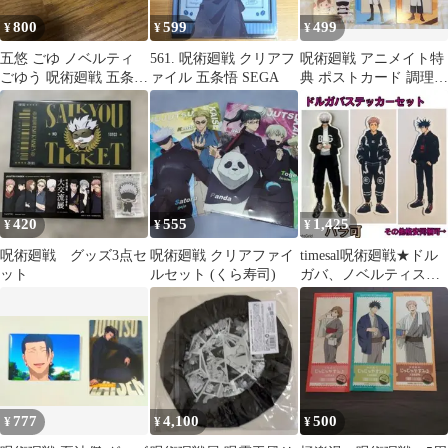
800
599
499
¥
¥
¥
五悠 ごゆ ノベルティ
561. 呪術廻戦 クリアフ
呪術廻戦 アニメイト特
ごゆう 呪術廻戦 五条悟
ァイル 五条悟 SEGA
典 ポストカード 調理実
虎杖悠仁 ポーチ
習 コンプリート 6枚
420
555
1,425
¥
¥
¥
呪術廻戦 グッズ3点セ
呪術廻戦 クリアファイ
timesal呪術廻戦★ドル
ット
ルセット (くら寿司)
ガバ、ノベルティステ
ッカーセット、伏黒、
五条悟、虎杖
777
4,100
500
¥
¥
¥