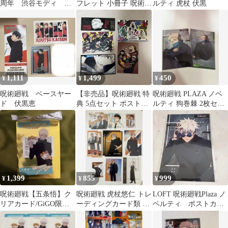
周年 渋谷モディ ス
フレット 小冊子 呪術廻
ルティ 虎杖 伏黒
ーツビジュアル 特典
戦
イラストカード
1,111
1,499
450
¥
¥
¥
呪術廻戦 ベースヤー
【非売品】呪術廻戦 特
呪術廻戦 PLAZA ノベ
ド 伏黒恵
典 5点セット ポストカ
ルティ 狗巻棘 2枚セッ
ード ステッカー カレン
ト
ダー
1,399
855
999
¥
¥
¥
呪術廻戦【五条悟】ク
呪術廻戦 虎杖悠仁 トレ
LOFT 呪術廻戦Plaza ノ
リアカード/GiGO限
ーディングカード類 ノ
ベルティ ポストカー
定 特典カード
ベルティ まとめ売り
ド 五条悟