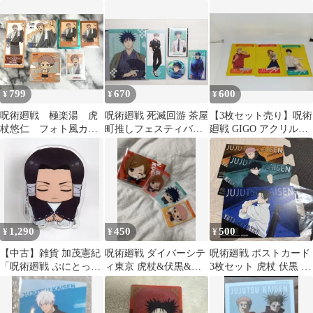
ーサリーイベント ポ
ステッカー 特典 呪術廻
ラリー 特典 缶バッ
ストカード 3枚
戦
ジ 五条 悟
799
670
600
¥
¥
¥
呪術廻戦 極楽湯 虎
呪術廻戦 死滅回游 茶屋
【3枚セット売り】呪術
杖悠仁 フォト風カー
町推しフェスティバル
廻戦 GIGO アクリルカ
ド コースター 特
伏黒恵
ード
典 まとめ売り
1,290
450
500
¥
¥
¥
【中古】雑貨 加茂憲紀
呪術廻戦 ダイバーシテ
呪術廻戦 ポストカード
「呪術廻戦 ぷにとっぷ
ィ東京 虎杖&伏黒&釘
3枚セット 虎杖 伏黒 乙
はさみっこ」
崎
骨