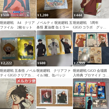
510
1,200
444
¥
¥
¥
呪術廻戦 A4 クリア
ノベルティ 呪術廻戦 五
呪術廻戦 5周年
ファイル 2枚セット
条悟 夏油傑 缶ミラー
GIGO コラボ グッズ
購入特典 ブロマイ
ド 虎杖 悠仁
2,222
600
2,999
¥
¥
¥
呪術廻戦 五条悟 ノベル
呪術廻戦 クリアファ
呪術廻戦 GiGO 会場購
ティ GIGO クリアカー
イル3枚、缶バッジ
入特典 ブロマイド コン
ド
プリート セット