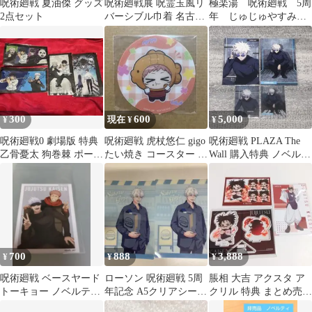
呪術廻戦 夏油傑 グッズ
呪術廻戦展 呪霊玉風リ
極楽湯 呪術廻戦 5周
2点セット
バーシブル巾着 名古
年 じゅじゅやすみ
屋 五条悟 夏油傑
ノベルティー
300
600
5,000
¥
現在 ¥
¥
呪術廻戦0 劇場版 特典
呪術廻戦 虎杖悠仁 gigo
呪術廻戦 PLAZA The
乙骨憂太 狗巻棘 ポーチ
たい焼き コースター B
Wall 購入特典 ノベルテ
渋谷事変 死滅回游 ①
柄 デフォルメ 呪術焼き
ィ 五条悟
700
888
3,888
¥
¥
¥
呪術廻戦 ベースヤード
ローソン 呪術廻戦 5周
脹相 大吉 アクスタ ア
トーキョー ノベルティ
年記念 A5クリアシート
クリル 特典 まとめ売り
アートステッカー 五条
五条悟
まるくじ 呪術廻戦