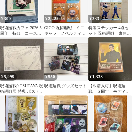
300
2,222
333
¥
¥
¥
呪術廻戦カフェ 2026 5
GIGO 呪術廻戦 ミニ
特製ステッカー 4点セ
周年 特典 コースタ
キャラ ノベルティ
ット 呪術廻戦 東急ハ
ー 懐玉・玉折 家入
まとめ売り
ンズ コラボ DIY ノベ
硝子
ルティ
5,999
550
1,333
¥
¥
¥
呪術廻戦0 TSUTAYA 呪
呪術廻戦 グッズセット
【即購入可】呪術廻
術廻戦展 特典 ポストカ
戦 ５周年 モディ
ード ノベルティ
購入特典 イラストカ
ード 夏油傑