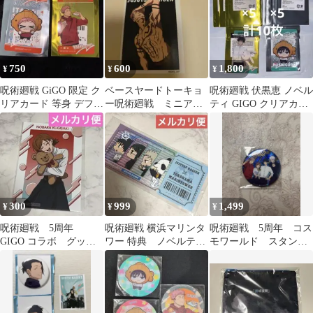
750
600
1,800
¥
¥
¥
呪術廻戦 GiGO 限定 ク
ベースヤードトーキョ
呪術廻戦 伏黒恵 ノベル
リアカード 等身 デフォ
ー呪術廻戦 ミニアー
ティ GIGO クリアカー
ルメ 虎杖悠仁 ノベルテ
トステッカー
ド
ィ
300
999
1,499
¥
¥
¥
呪術廻戦 5周年
呪術廻戦 横浜マリンタ
呪術廻戦 5周年 コス
GIGO コラボ グッズ
ワー 特典 ノベルテ
モワールド スタンプ
購入特典 ブロマイ
ィ チケット風カード
ラリー 特典 缶バッ
ド 釘崎野薔薇
2年ズ 乙骨憂太
ジ 五条 悟