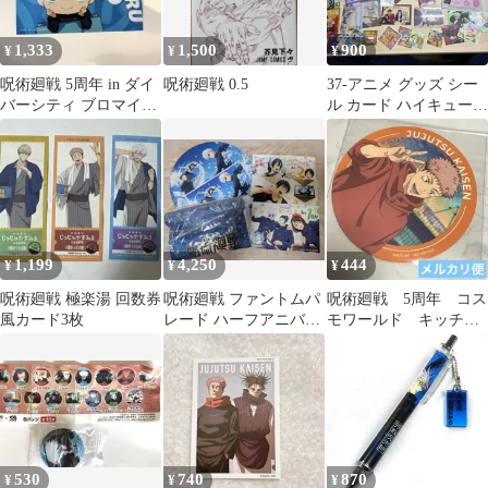
1,333
1,500
900
¥
¥
¥
呪術廻戦 5周年 in ダイ
呪術廻戦 0.5
37-アニメ グッズ シー
バーシティ ブロマイド
ル カード ハイキュー
五条悟
呪術廻戦 フリーレン
BTS
1,199
4,250
444
¥
¥
¥
呪術廻戦 極楽湯 回数券
呪術廻戦 ファントムパ
呪術廻戦 5周年 コス
風カード3枚
レード ハーフアニバー
モワールド キッチン
サリー ノベルティセッ
カー 特典 コースタ
ト 入場特典
ー 虎杖 悠仁
530
740
870
¥
¥
¥