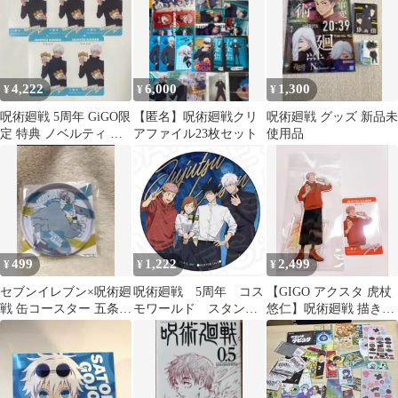
4,222
6,000
1,300
¥
¥
¥
呪術廻戦 5周年 GiGO限
【匿名】呪術廻戦クリ
呪術廻戦 グッズ 新品未
定 特典 ノベルティ ク
アファイル23枚セット
使用品
リアカード 五条悟 5枚
499
1,222
2,499
¥
¥
¥
セブンイレブン×呪術廻
呪術廻戦 5周年 コス
【GIGO アクスタ 虎杖
戦 缶コースター 五条悟
モワールド スタンプ
悠仁】呪術廻戦 描き下
ノベルティ 非売品 ブリ
ラリー 特典 缶バッ
ろしアクリルスタンド
キ製
ジ 五条 悟 伏黒
ノベルティ