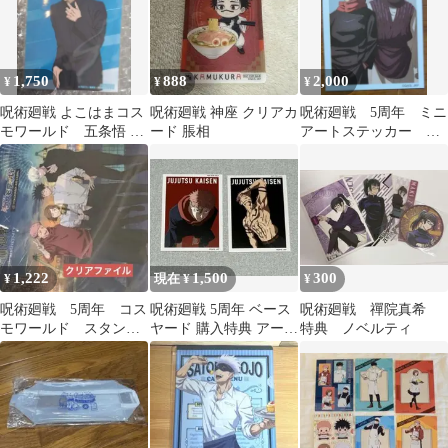
1,750
888
2,000
¥
¥
¥
呪術廻戦 よこはまコス
呪術廻戦 神座 クリアカ
呪術廻戦 5周年 ミニ
モワールド 五条悟 特
ード 脹相
アートステッカー 雑
典 ノベルティ 非売
誌版権 ノベルティ
品
虎杖 脹相
1,222
1,500
300
¥
現在 ¥
¥
呪術廻戦 5周年 コス
呪術廻戦 5周年 ベース
呪術廻戦 禪院真希
モワールド スタンプ
ヤード 購入特典 アート
特典 ノベルティ
ラリー 特典 クリア
ステッカー 虎杖悠仁
ファイル 五条 悟
両面宿儺