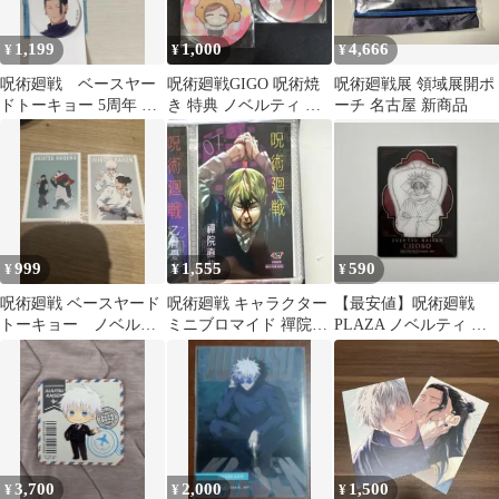
1,199
1,000
4,666
¥
¥
¥
呪術廻戦 ベースヤー
呪術廻戦GIGO 呪術焼
呪術廻戦展 領域展開ポ
ドトーキョー 5周年 雑
き 特典 ノベルティ コ
ーチ 名古屋 新商品
誌版権C 缶バッジ 夏油
ースター
傑
999
1,555
590
¥
¥
¥
呪術廻戦 ベースヤード
呪術廻戦 キャラクター
【最安値】呪術廻戦
トーキョー ノベルテ
ミニブロマイド 禪院直
PLAZA ノベルティ ク
ィ 2枚セット
哉 ジャンプショップ ジ
リアカード 脹相
ャンショ
3,700
2,000
1,500
¥
¥
¥