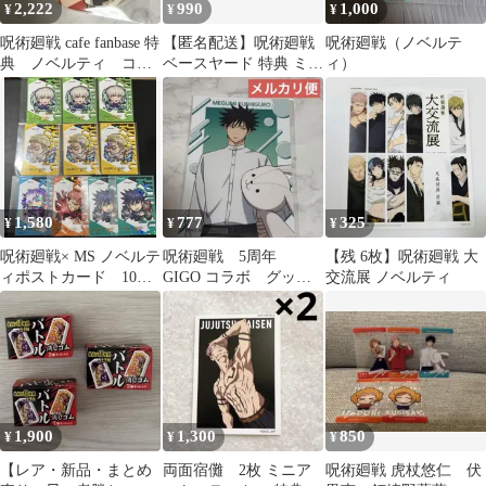
2,222
990
1,000
¥
¥
¥
呪術廻戦 cafe fanbase 特
【匿名配送】呪術廻戦
呪術廻戦（ノベルテ
典 ノベルティ コー
ベースヤード 特典 ミニ
ィ）
スター 脹相 死滅回
アートステッカー 虎杖
游
悠仁 五条悟
1,580
777
325
¥
¥
¥
呪術廻戦× MS ノベルテ
呪術廻戦 5周年
【残 6枚】呪術廻戦 大
ィポストカード 10枚
GIGO コラボ グッズ
交流展 ノベルティ
セット
購入特典 ブロマイ
ド 伏黒 恵
1,900
1,300
850
¥
¥
¥
【レア・新品・まとめ
両面宿儺 2枚 ミニア
呪術廻戦 虎杖悠仁 伏