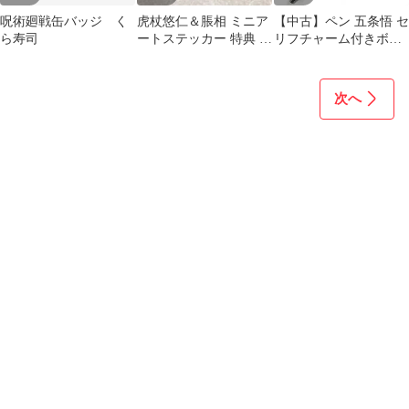
呪術廻戦缶バッジ く
虎杖悠仁＆脹相 ミニア
【中古】ペン 五条悟 セ
ら寿司
ートステッカー 特典 呪
リフチャーム付きボー
術廻戦 ベースヤードト
ルペン 「呪術廻戦」
ーキョー
次へ