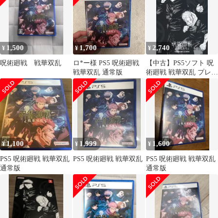
1,500
1,700
2,740
¥
¥
¥
呪術廻戦 戦華双乱
ロ*ー様 PS5 呪術廻戦
【中古】PS5ソフト 呪
戦華双乱 通常版
術廻戦 戦華双乱 プレミ
アム限定版
1,100
1,999
1,600
¥
¥
¥
PS5 呪術廻戦 戦華双乱
PS5 呪術廻戦 戦華双乱
PS5 呪術廻戦 戦華双乱
通常版
通常版