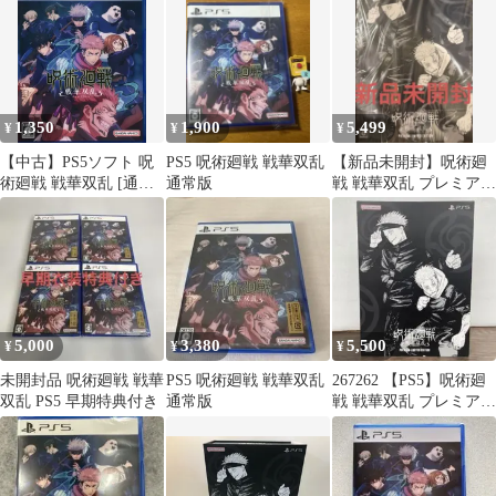
1,350
1,900
5,499
¥
¥
¥
【中古】PS5ソフト 呪
PS5 呪術廻戦 戦華双乱
【新品未開封】呪術廻
術廻戦 戦華双乱 [通常
通常版
戦 戦華双乱 プレミアム
版]
限定版 【PS5】
5,000
3,380
5,500
¥
¥
¥
未開封品 呪術廻戦 戦華
PS5 呪術廻戦 戦華双乱
267262 【PS5】呪術廻
双乱 PS5 早期特典付き
通常版
戦 戦華双乱 プレミアム
限定版