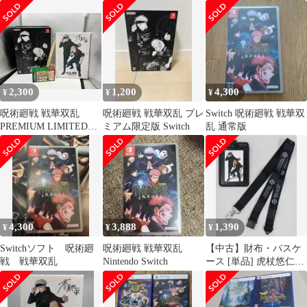
2,300
1,200
4,300
¥
¥
¥
呪術廻戦 戦華双乱
呪術廻戦 戦華双乱 プレ
Switch 呪術廻戦 戦華双
PREMIUM LIMITED
ミアム限定版 Switch
乱 通常版
EDITION ソフト欠品
4,300
3,888
1,390
¥
¥
¥
Switchソフト 呪術廻
呪術廻戦 戦華双乱
【中古】財布・パスケ
戦 戦華双乱
Nintendo Switch
ース [単品] 虎杖悠仁＆
五条悟 芥見先生描き下
ろしパスケース
「PS5/Switchソフト 呪