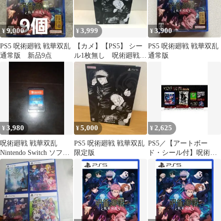
9,000
3,999
3,900
¥
¥
¥
PS5 呪術廻戦 戦華双乱
【カメ】【PS5】 シー
PS5 呪術廻戦 戦華双乱
通常版 新品9点
ル1枚無し 呪術廻戦
通常版
戦華双乱 PREMIUM
LIMITED EDITION
プレイステーション
５ BANDAI
NAMCO 111
3,980
5,000
2,625
¥
¥
¥
呪術廻戦 戦華双乱
PS5 呪術廻戦 戦華双乱
PS5／【アートボー
Nintendo Switch ソフト
限定版
ド・シール付】呪術廻
中古
戦 戦華双乱 プレミアム
限定版[DLコード付属
なし]