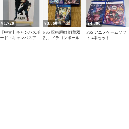
術廻戦 戦華双乱 超特装
版」 同梱特典
1,720
3,860
4,800
¥
¥
¥
【中古】キャンバスボ
PS5 呪術廻戦 戦華双
PS5 アニメゲームソフ
ード・キャンバスアー
乱、ドラゴンボールス
ト 4本セット
ト [単品] 虎杖悠仁＆五
パーキング PS4
条悟 芥見先生描き下ろ
NARUTO
しプレミアムキャンバ
スアートボード
「PS5/Switchソフト 呪
術廻戦 戦華双乱 超特装
版」 同梱特典