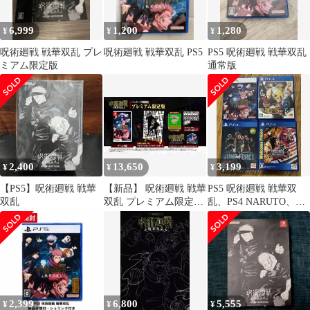
6,999
1,200
1,280
¥
¥
¥
呪術廻戦 戦華双乱 プレ
呪術廻戦 戦華双乱 PS5
PS5 呪術廻戦 戦華双乱
ミアム限定版
通常版
2,400
13,650
3,199
¥
¥
¥
【PS5】呪術廻戦 戦華
【新品】 呪術廻戦 戦華
PS5 呪術廻戦 戦華双
双乱
双乱 プレミアム限定版
乱、PS4 NARUTO、ジ
Nintendo Switch 倉庫
ャンプフォース、ワン
ピース
2,399
6,800
5,555
¥
¥
¥