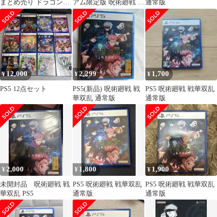
まとめ売り ドラゴンボ
アム限定版 呪術廻戦 戦
通常版
ール 呪術廻戦 テイルズ
華双乱
12,000
2,299
1,700
¥
¥
¥
PS5 12点セット
PS5(新品) 呪術廻戦 戦
PS5 呪術廻戦 戦華双乱
華双乱 通常版
通常版
2,000
1,800
1,900
¥
¥
¥
未開封品 呪術廻戦 戦
PS5 呪術廻戦 戦華双乱
PS5 呪術廻戦 戦華双乱
華双乱 PS5
通常版
通常版