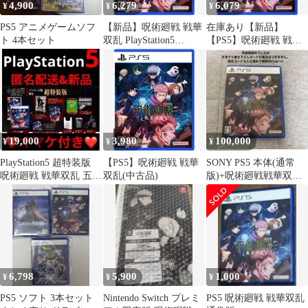
4,900
6,279
6,079
¥
¥
¥
PS5 アニメゲームソフ
【新品】呪術廻戦 戦華
在庫あり【新品】
ト 4本セット
双乱 PlayStation5
【PS5】呪術廻戦 戦華
(PS5) [ゲームソフト]
双乱【ネコポス送料無
料】
19,000
3,980
100,000
¥
¥
¥
PlayStation5 超特装版
【PS5】呪術廻戦 戦華
SONY PS5 本体(通常
呪術廻戦 戦華双乱 五条
双乱(中古品)
版)+呪術廻戦戦華双乱
悟 虎杖悠仁
DC
6,798
5,900
1,000
¥
¥
¥
PS5 ソフト 3本セット
Nintendo Switch プレミ
PS5 呪術廻戦 戦華双乱