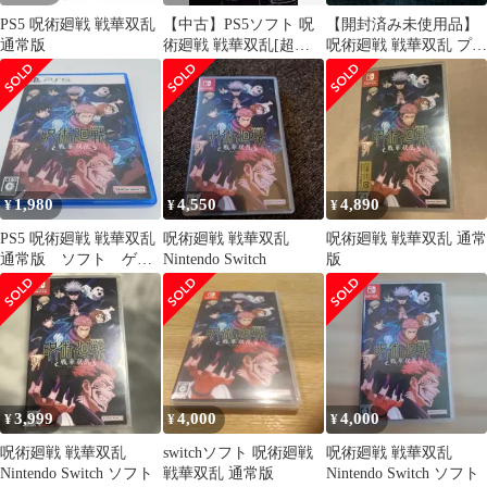
PS5 呪術廻戦 戦華双乱
【中古】PS5ソフト 呪
【開封済み未使用品】
通常版
術廻戦 戦華双乱[超特
呪術廻戦 戦華双乱 プレ
装版]
ミアム限定版 Switch
1,980
4,550
4,890
¥
¥
¥
PS5 呪術廻戦 戦華双乱
呪術廻戦 戦華双乱
呪術廻戦 戦華双乱 通常
通常版 ソフト ゲー
Nintendo Switch
版
ム まとめ売り
3,999
4,000
4,000
¥
¥
¥
呪術廻戦 戦華双乱
switchソフト 呪術廻戦
呪術廻戦 戦華双乱
Nintendo Switch ソフト
戦華双乱 通常版
Nintendo Switch ソフト