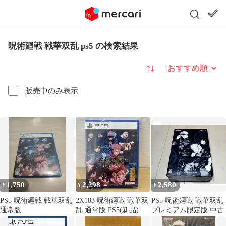
呪術廻戦 戦華双乱 ps5 の検索結果
並び替え
販売中のみ表示
1,750
2,298
2,580
¥
¥
¥
PS5 呪術廻戦 戦華双乱
2X183 呪術廻戦 戦華双
PS5 呪術廻戦 戦華双乱
通常版
乱 通常版 PS5(新品)
プレミアム限定版 中古