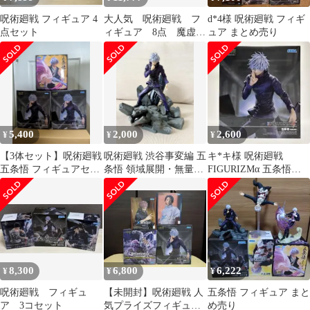
呪術廻戦 フィギュア 4
大人気 呪術廻戦 フ
d*4様 呪術廻戦 フィギ
点セット
ィギュア 8点 魔虚
ュア まとめ売り
羅 脹相 虎杖 日
車 羂索 五条 宿儺
5,400
2,000
2,600
¥
¥
¥
【3体セット】呪術廻戦
呪術廻戦 渋谷事変編 五
キ*キ様 呪術廻戦
五条悟 フィギュアセッ
条悟 領域展開・無量空
FIGURIZMα 五条悟
ト
処 FIGURIZMα SEGA
「無量空処」
8,300
6,800
6,222
¥
¥
¥
呪術廻戦 フィギュ
【未開封】呪術廻戦 人
五条悟 フィギュア まと
ア 3コセット
気プライズフィギュア4
め売り