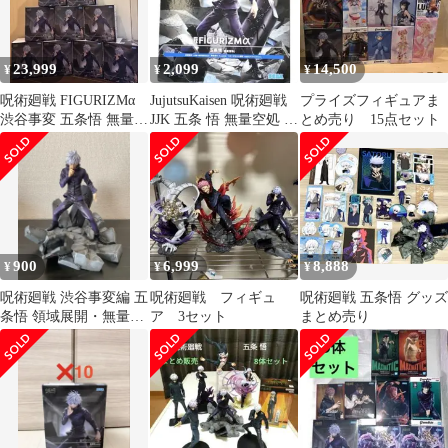
23,999
2,099
14,500
¥
¥
¥
呪術廻戦 FIGURIZMα
JujutsuKaisen 呪術廻戦
プライズフィギュアま
渋谷事変 五条悟 無量空
JJK 五条 悟 無量空処 新
とめ売り 15点セット
処 10個
品未開封 ✨
900
6,999
8,888
¥
¥
¥
呪術廻戦 渋谷事変編 五
呪術廻戦 フィギュ
呪術廻戦 五条悟 グッズ
条悟 領域展開・無量空
ア 3セット
まとめ売り
処 FIGURIZMα SEGA