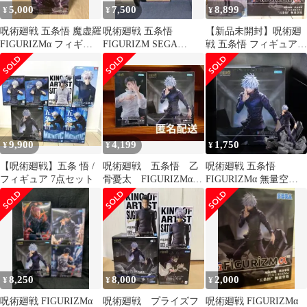
5,000
7,500
8,899
¥
¥
¥
呪術廻戦 五条悟 魔虚羅
呪術廻戦 五条悟
【新品未開封】呪術廻
FIGURIZMα フィギュ
FIGURIZM SEGA
戦 五条悟 フィギュア 3
ア
BANDAI 未開封
種セット
9,900
4,199
1,750
¥
¥
¥
【呪術廻戦】五条 悟 /
呪術廻戦 五条悟 乙
呪術廻戦 五条悟
フィギュア 7点セット
骨憂太 FIGURIZMα
FIGURIZMα 無量空処
フィギュア 新品未開
新品未開封
封
8,250
8,000
2,000
¥
¥
¥
呪術廻戦 FIGURIZMα
呪術廻戦 プライズフ
呪術廻戦 FIGURIZMα