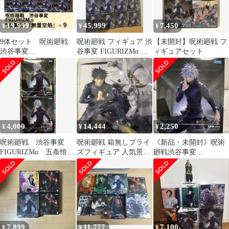
19,999
45,999
7,450
¥
¥
¥
9体セット 呪術廻戦
呪術廻戦 フィギュア 渋
【未開封】呪術廻戦 フ
渋谷事変
谷事変 FIGURIZMα 五
ィギュアセット
FIGURIZMα“五条
条悟 「無量空処」計15
悟”「無量空処」
個
4,000
14,444
2,250
¥
¥
¥
呪術廻戦 渋谷事変
呪術廻戦 箱無しプライ
《新品・未開封》呪術
FIGURIZMα 五条悟
ズフィギュア 人気景
廻戦渋谷事変
「無量空処」 2体セッ
品 まとめ売り
FIGURIZMα“五条
ト
悟”「無量空処」
7,899
11,777
7,100
¥
¥
¥