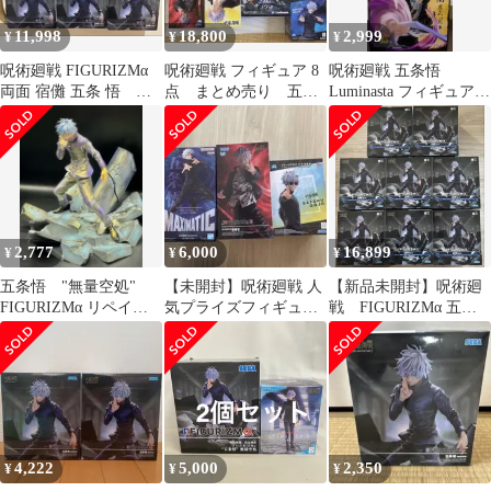
11,998
18,800
2,999
¥
¥
¥
呪術廻戦 FIGURIZMα
呪術廻戦 フィギュア 8
呪術廻戦 五条悟
両面 宿儺 五条 悟 セ
点 まとめ売り 五条
Luminasta フィギュア
ット
悟 夏油傑 乙骨憂太
おまけ付き
2,777
6,000
16,899
¥
¥
¥
五条悟 "無量空処"
【未開封】呪術廻戦 人
【新品未開封】呪術廻
FIGURIZMα リペイン
気プライズフィギュア3
戦 FIGURIZMα 五条
ト パール塗装
点
悟 フィギュア 8個セ
ット
4,222
5,000
2,350
¥
¥
¥