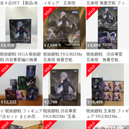
全４点SET 【新品/未開
ィギュア 五条悟 夏
五条悟 無量空処 フィギ
封品】 五条悟 伏黒 他
油傑 腸相
ュア
6,920
2,600
4,800
¥
¥
¥
呪術廻戦 SEGA 呪術廻
呪術廻戦 FIGURIZMα
呪術廻戦 渋谷事変
戦 渋谷事変編の無量空
五条悟 無量空処
五条悟 無量空処
処 五条 悟 フィギュア
八握剣異戒
神将魔虚羅
12,222
2,700
10,499
¥
¥
¥
☆ 呪術廻戦 フィギュア
呪術廻戦 渋谷事変
呪術廻戦 五条悟 フィギ
7点セット まとめ売り
FIGURIZMα "五条
ュア FIGURIZMα
☆
悟"「無量空処」
Luminasta 6点売り