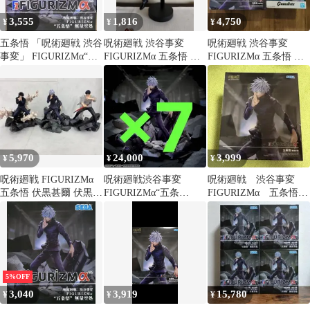
3,555
1,816
4,750
¥
¥
¥
五条悟 「呪術廻戦 渋谷
呪術廻戦 渋谷事変
呪術廻戦 渋谷事変
事変」 FIGURIZMα“五
FIGURIZMα 五条悟 無
FIGURIZMα 五条悟 無
条悟”無量空処フィギュ
量空処 SEGA プライズ
量空処 グランジスタ
ア
五条悟
5,970
24,000
3,999
¥
¥
¥
呪術廻戦 FIGURIZMα
呪術廻戦渋谷事変
呪術廻戦 渋谷事変
五条悟 伏黒甚爾 伏黒恵
FIGURIZMα“五条
FIGURIZMα 五条悟
3体セット
悟”「無量空処」 7個
無量空処 フィギュア
5%OFF
3,040
3,919
15,780
¥
¥
¥