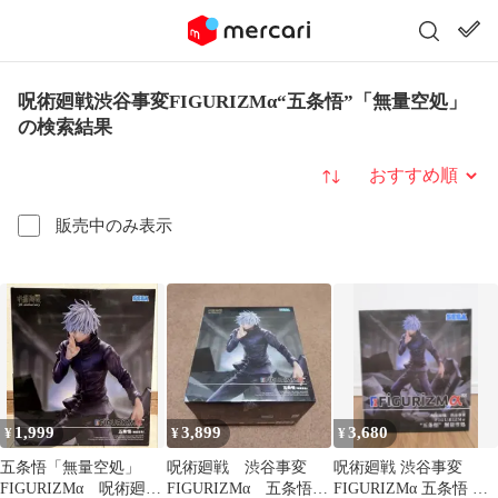
呪術廻戦渋谷事変FIGURIZMα“五条悟”「無量空処」
の検索結果
並び替え
販売中のみ表示
1,999
3,899
3,680
¥
¥
¥
五条悟「無量空処」
呪術廻戦 渋谷事変
呪術廻戦 渋谷事変
FIGURIZMα 呪術廻
FIGURIZMα 五条悟
FIGURIZMα 五条悟 無