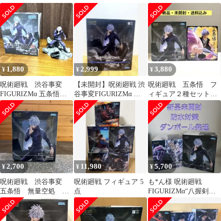
点
1,880
2,999
3,880
¥
¥
¥
呪術廻戦 渋谷事変
【未開封】呪術廻戦 渋
呪術廻戦 五条悟 フ
FIGURIZMα 五条悟
谷事変FIGURIZMα 五
ィギュア２種セット
無量空処 フィギュ
条悟 無量空処 フィギュ
「茈」 「無量空処」
ア 箱有り
ア
2,700
11,980
5,700
¥
¥
¥
呪術廻戦 渋谷事変
呪術廻戦 フィギュア 5
も*ん様 呪術廻戦
五条悟 無量空処
点
FIGURIZMα“八握剣異
FIGURIZM α フィギュ
戒神将魔虚羅” ＆五条
ア プチプチ
悟”「無量空