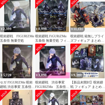
FIGURIZMα
ュア 未開封
2,399
8,999
11,111
¥
¥
¥
呪術廻戦 FIGURIZMα
呪術廻戦 FiGURiZMα
呪術廻戦 箱無しプライ
五条悟 無量空処
五条悟 無量空処 フィギ
ズフィギュア まとめ売
ュア
り
5,720
3,090
9,380
¥
¥
¥
セガ FIGURIZMα 呪術
呪術廻戦 渋谷事変
【新品未開封】呪術廻
廻戦 渋谷事変 五条悟
FIGURIZMα 五条悟
戦 フィギュア まとめ売
無量空処
無量空処 フィギュア
り 7体セット