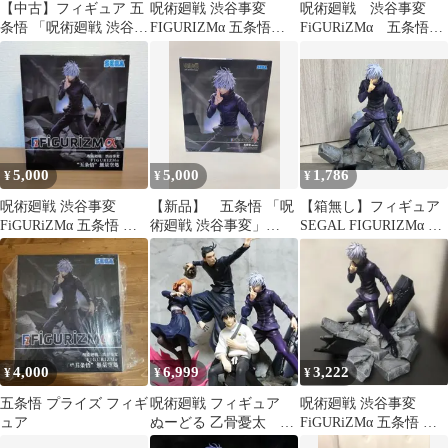
【中古】フィギュア 五
呪術廻戦 渋谷事変
呪術廻戦 渋谷事変
条悟 「呪術廻戦 渋谷事
FIGURIZMα 五条悟
FiGURiZMα 五条悟
変」 FIGURIZMα“五条
「無量空処」フィギュ
無量空処
悟”無量空処
ア
5,000
5,000
1,786
¥
¥
¥
呪術廻戦 渋谷事変
【新品】 五条悟 「呪
【箱無し】フィギュア
FiGURiZMα 五条悟 無
術廻戦 渋谷事変」
SEGAL FIGURIZMα 五
量空処
FIGURIZMα“五条悟”無
条悟 無量空処 (プライ
量空処
ズ) 呪術廻戦 渋谷事変
4,000
6,999
3,222
¥
¥
¥
五条悟 プライズ フィギ
呪術廻戦 フィギュア
呪術廻戦 渋谷事変
ュア
ぬーどる 乙骨憂太 五
FiGURiZMα 五条悟 無
条悟 無量空処 夏油
量空処 フィギュア