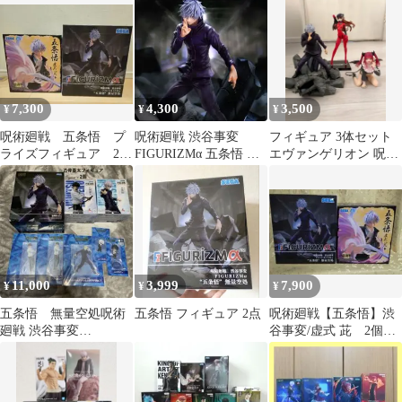
傑 釘崎野薔薇
7,300
4,300
3,500
¥
¥
¥
呪術廻戦 五条悟 プ
呪術廻戦 渋谷事変
フィギュア 3体セット
ライズフィギュア 2種
FIGURIZMα 五条悟 無
エヴァンゲリオン 呪術
セット
量空処 フィギュア
廻戦 着せ恋
11,000
3,999
7,900
¥
¥
¥
五条悟 無量空処呪術
五条悟 フィギュア 2点
呪術廻戦【五条悟】渋
廻戦 渋谷事変
谷事変/虚式 茈 2個セ
FIGURIZMα 5周年記念
ット