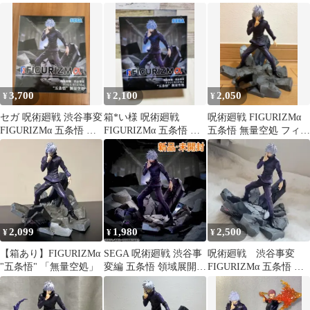
戦 渋谷事変 フィギ
無量空処
量空処 フィギュア
ュア
3,700
2,100
2,050
¥
¥
¥
セガ 呪術廻戦 渋谷事変
箱*い様 呪術廻戦
呪術廻戦 FIGURIZMα
FIGURIZMα 五条悟 無
FIGURIZMα 五条悟 無
五条悟 無量空処 フィギ
量空処 未開封
量空処 フィギュア セガ
ュア
2,099
1,980
2,500
¥
¥
¥
【箱あり】FIGURIZMα
SEGA 呪術廻戦 渋谷事
呪術廻戦 渋谷事変
"五条悟" 「無量空処」
変編 五条悟 領域展開・
FIGURIZMα 五条悟 フ
無量空処 FIGURIZMα
ィギュア