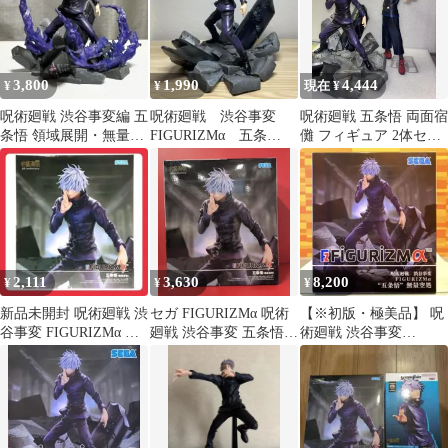
3,800
1,990
4,444
¥
¥
現在 ¥
呪術廻戦 渋谷事変編 五
呪術廻戦 渋谷事変
呪術廻戦 五条悟 両面宿
条悟 領域展開・無量空
FIGURIZMα 五条
儺 フィギュア 2体セッ
処 FIGURIZMα フィギ
悟 無量空処
ト
ュア
2,111
3,630
8,200
¥
¥
¥
新品未開封 呪術廻戦 渋
セガ FIGURIZMα 呪術
【※初版・極美品】 呪
谷事変 FIGURIZMα 五
廻戦 渋谷事変 五条悟
術廻戦 渋谷事変
条悟 無量空処
無量空処
FIGURIZMα “五条悟”
無量空処