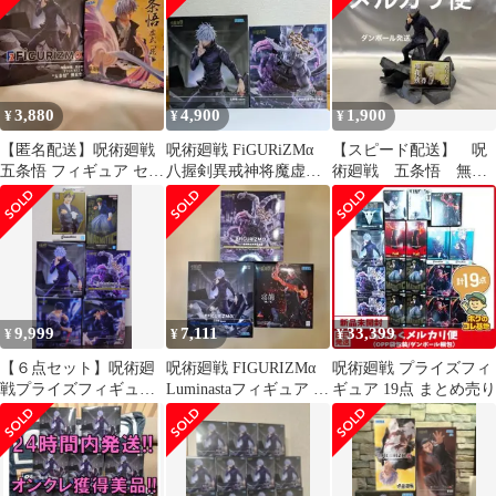
3,880
4,900
1,900
¥
¥
¥
【匿名配送】呪術廻戦
呪術廻戦 FiGURiZMα
【スピード配送】 呪
五条悟 フィギュア セッ
八握剣異戒神将魔虚羅
術廻戦 五条悟 無量
ト‼️
五条悟[無量空処] セッ
空処 フィギュア
ト
9,999
7,111
33,399
¥
¥
¥
【６点セット】呪術廻
呪術廻戦 FIGURIZMα
呪術廻戦 プライズフィ
戦プライズフィギュア
Luminastaフィギュア 3
ギュア 19点 まとめ売り
６種セット
体まとめ売り