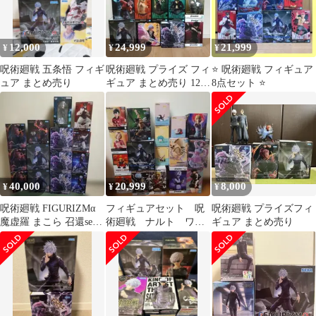
12,000
24,999
21,999
¥
¥
¥
呪術廻戦 五条悟 フィギ
呪術廻戦 プライズ フィ
⭐️ 呪術廻戦 フィギュア
ュア まとめ売り
ギュア まとめ売り 12体
8点セット ⭐️
セット
40,000
20,999
8,000
¥
¥
¥
呪術廻戦 FIGURIZMα
フィギュアセット 呪
呪術廻戦 プライズフィ
魔虚羅 まこら 召還set
術廻戦 ナルト ワン
ギュア まとめ売り
五条悟 脹相 宿儺
ピース
HUNTER×HUNTER
など