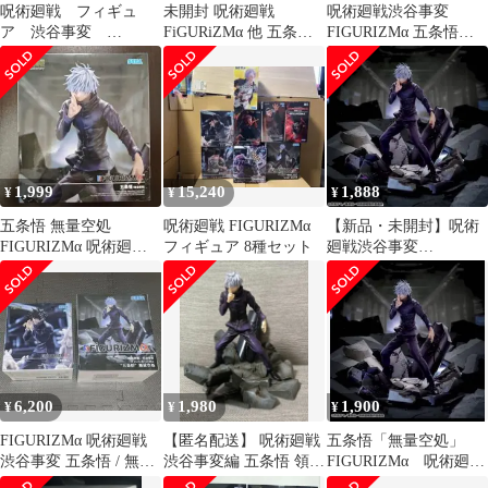
呪術廻戦 フィギュ
未開封 呪術廻戦
呪術廻戦渋谷事変
ア 渋谷事変
FiGURiZMα 他 五条悟
FIGURIZMα 五条悟
FIGURIZMα 五条悟
フィギュア 2個セット
無量空処
「無量空処」
SF7H74 c101
1,999
15,240
1,888
¥
¥
¥
五条悟 無量空処
呪術廻戦 FIGURIZMα
【新品・未開封】呪術
FIGURIZMα 呪術廻戦
フィギュア 8種セット
廻戦渋谷事変
渋谷事変 フィギュア 未
FIGURIZMα“五条
開封
悟”「無量空処」
6,200
1,980
1,900
¥
¥
¥
FIGURIZMα 呪術廻戦
【匿名配送】 呪術廻戦
五条悟「無量空処」
渋谷事変 五条悟 / 無量
渋谷事変編 五条悟 領域
FIGURIZMα 呪術廻
空処 伏黒恵 /邂逅
展開無量空処
戦 渋谷事変 フィギ