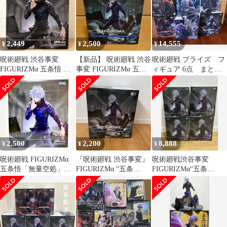
2,449
2,500
14,555
¥
¥
¥
呪術廻戦 渋谷事変
【新品】 呪術廻戦 渋谷
呪術廻戦 プライズ フ
FIGURIZMα 五条悟 無
事変 FIGURIZMα 五条
ィギュア 6点 まとめ
量空処 フィギュア
悟 領域展開 無量空処
売り
2,500
2,200
8,888
¥
¥
¥
呪術廻戦 FIGURIZMα
『呪術廻戦 渋谷事変』
呪術廻戦渋谷事変
五条悟「無量空処」フ
FIGURIZMα “五条
FIGURIZMα“五条
ィギュア
悟”「無量空処」
悟”「無量空処」✖️4個