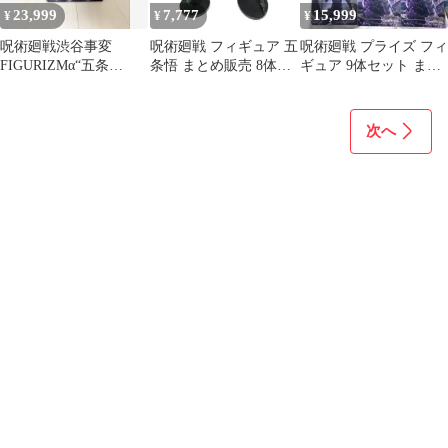
23,999
7,777
15,999
¥
¥
¥
呪術廻戦渋谷事変
呪術廻戦 フィギュア 五
呪術廻戦 プライズ フィ
FIGURIZMα“五条
条悟 まとめ販売 8体セ
ギュア 9体セット まと
悟”「無量空処」✖️10個
ット 中古品 新品有り
め売り 魔虚羅 宿儺 脹
相
次へ