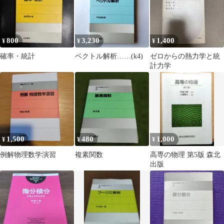
800
3,230
1,400
¥
¥
¥
確率・統計
ベクトル解析……(k4)
ゼロからの熱力学と統
計力学
1,500
480
1,000
¥
¥
¥
例解物理数学演習
複素関数
高専の物理 第5版 森北
出版