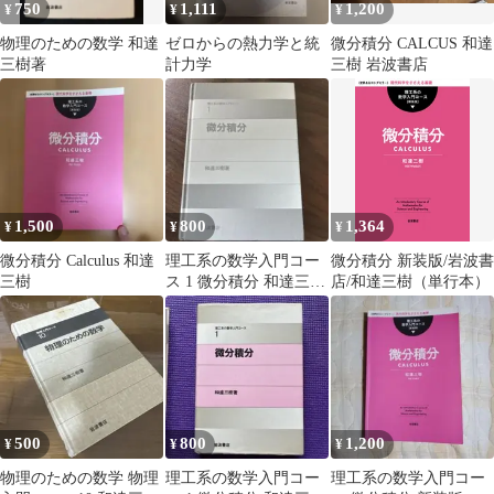
750
1,111
1,200
¥
¥
¥
物理のための数学 和達
ゼロからの熱力学と統
微分積分 CALCUS 和達
三樹著
計力学
三樹 岩波書店
1,500
800
1,364
¥
¥
¥
微分積分 Calculus 和達
理工系の数学入門コー
微分積分 新装版/岩波書
三樹
ス 1 微分積分 和達三樹
店/和達三樹（単行本）
岩波書店
500
800
1,200
¥
¥
¥
物理のための数学 物理
理工系の数学入門コー
理工系の数学入門コー