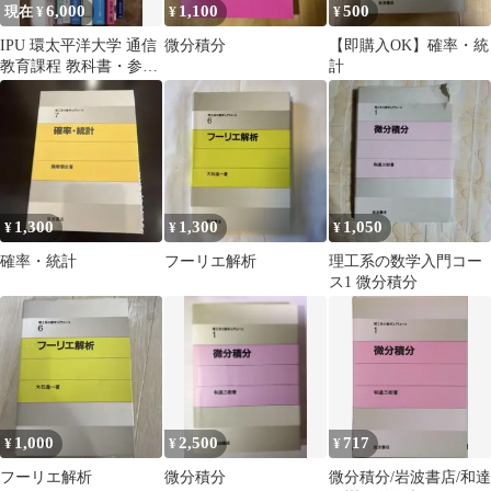
6,000
1,100
500
現在 ¥
¥
¥
IPU 環太平洋大学 通信
微分積分
【即購入OK】確率・統
教育課程 教科書・参考
計
書 まとめ売り
1,300
1,300
1,050
¥
¥
¥
確率・統計
フーリエ解析
理工系の数学入門コー
ス1 微分積分
1,000
2,500
717
¥
¥
¥
フーリエ解析
微分積分
微分積分/岩波書店/和達