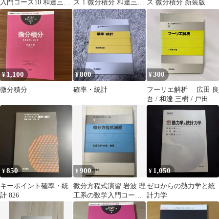
入門コース10 和達三樹
ス 1 微分積分 和達三樹
ス 微分積分 新装版
岩波書店
岩波書店
1,100
800
300
¥
¥
¥
微分積分
確率・統計
フーリエ解析 広田 良
吾 / 和達 三樹 / 戸田 盛
和
850
900
1,050
¥
¥
¥
キーポイント確率・統
微分方程式演習 岩波 理
ゼロからの熱力学と統
計 826
工系の数学入門コース
計力学
／演習 4