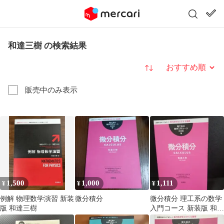
和達三樹 の検索結果
並び替え
販売中のみ表示
1,500
1,000
1,111
¥
¥
¥
例解 物理数学演習 新装
微分積分
微分積分 理工系の数学
版 和達三樹
入門コース 新装版 和達
三樹 CALCULUS