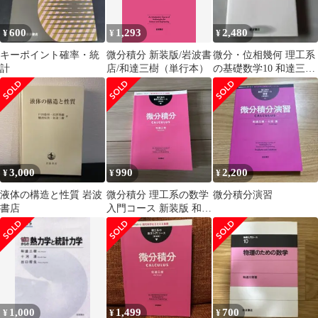
600
1,293
2,480
¥
¥
¥
キーポイント確率・統
微分積分 新装版/岩波書
微分・位相幾何 理工系
計
店/和達三樹（単行本）
の基礎数学10 和達三樹
岩波書店 1996年発行
初版
3,000
990
2,200
¥
¥
¥
液体の構造と性質 岩波
微分積分 理工系の数学
微分積分演習
書店
入門コース 新装版 和達
三樹
1,000
1,499
700
¥
¥
¥