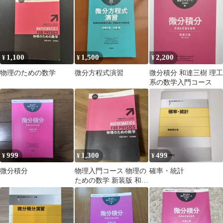
1,100
1,500
2,200
¥
¥
¥
物理のための数学
微分方程式演習
微分積分 和達三樹 理工
系の数学入門コース
999
1,300
499
¥
¥
¥
微分積分
物理入門コース 物理の
確率・統計
ための数学 新装版 和達
三樹