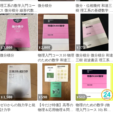
理工系の数学入門コー
微分積分
微分・位相幾何 和達三
ス 微分積分 線形代数 2
樹 理工系の基礎数学 岩
冊セット
波書店
1,000
2,000
375
¥
¥
¥
微分積分
物理入門コース10 物理
微分積分 微分積分 和達
のための数学 和達三樹
三樹 岩波書店 理工系数
岩波書店
学入門コース
1,500
590
512
¥
¥
¥
ゼロからの熱力学と統
【今だけ特価】高専の
物理のための数学 (物
計力学
物理＆応用物理＆問題
理入門コース 10) 和達