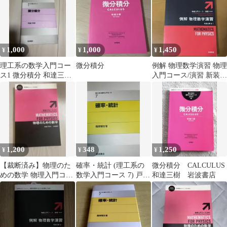
1,000
1,000
1,450
¥
¥
¥
理工系の数学入門コー
微分積分
例解 物理数学演習 物理
ス1 微分積分 和達三樹
入門コース/演習 新装版
岩波書店
岩波書店
1,200
348
1,250
¥
¥
¥
【裁断済み】物理のた
確率・統計 (理工系の
微分積分 CALCULUS
めの数学 物理入門コー
数学入門コース 7) 戸田
和達三樹 岩波書店
ス 新装版 和達三樹
盛和? 広田 良吾; 和達
三樹