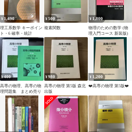
1,490
500
1,800
¥
¥
¥
理工系数学 キーポイン
複素関数
物理のための数学 (物
ト・6 確率・統計
理入門コース 新装版)
400
980
1,200
¥
¥
¥
高専の物理、高専の物
高専の物理 第5版 森北
❤️高専の物理 第5版❤️
理問題集 まとめ売り
出版