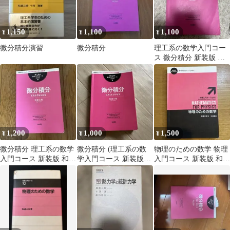
1,150
1,100
1,100
¥
¥
¥
微分積分演習
微分積分
理工系の数学入門コー
ス 微分積分 新装版 和
達三樹
1,200
1,000
1,500
¥
¥
¥
微分積分 理工系の数学
微分積分 (理工系の数
物理のための数学 物理
入門コース 新装版 和達
学入門コース 新装版)
入門コース 新装版 和達
三樹 岩波書店
岩波書店
三樹 岩波書店