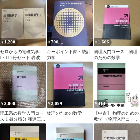
集
三樹_04
1,200
700
1,666
¥
¥
¥
ゼロからの電磁気学
キーポイント熱・統計
物理入門コース 物理
I・II 2冊セット 岩波書
力学
のための数学
店
2,000
2,099
414
¥
¥
¥
理工系の数学入門コー
物理のための数学
【中古】 物理のための
ス 1 微分積分 和達三樹
数学 （物理入門コー
岩波書店
ス） / 和達 三樹 / 岩波
書店