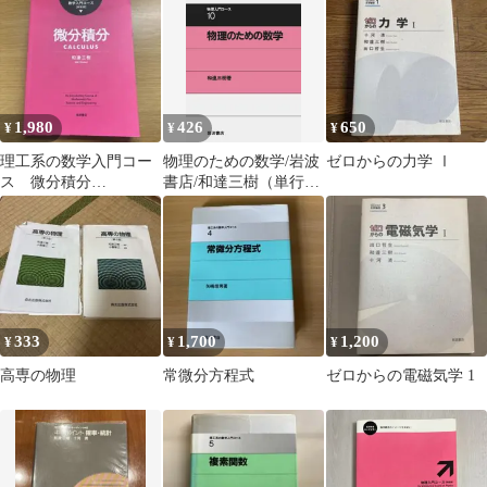
1,980
426
650
¥
¥
¥
理工系の数学入門コー
物理のための数学/岩波
ゼロからの力学 Ⅰ
ス 微分積分
書店/和達三樹（単行
CALCULUS
本）
333
1,700
1,200
¥
¥
¥
高専の物理
常微分方程式
ゼロからの電磁気学 1