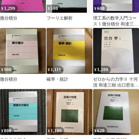
1,299
500
600
¥
¥
¥
微分積分
フーリエ解析
理工系の数学入門コー
ス 1 微分積分 和達三樹
岩波書店
900
1,111
1,200
¥
¥
¥
微分積分
確率・統計
ゼロからの力学Ⅱ 十河
清 和達三樹 出口哲生
岩波書店
800
1,180
620
¥
¥
¥