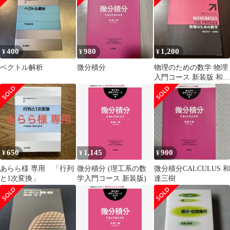
400
980
1,200
¥
¥
¥
ベクトル解析
微分積分
物理のための数学 物理
入門コース 新装版 和達
三樹 岩波書店
650
1,145
900
¥
¥
¥
あらら様 専用 「行列
微分積分 (理工系の数
微分積分CALCULUS 和
と1次変換」
学入門コース 新装版)
達三樹