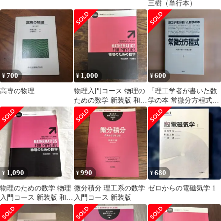
三樹（単行本）
700
1,000
600
¥
¥
¥
高専の物理
物理入門コース 物理の
「理工学者が書いた数
ための数学 新装版 和達
学の本 常微分方程式」
三樹
浅野功義 和達三樹 講
談社
1,090
990
680
¥
¥
¥
物理のための数学 物理
微分積分 理工系の数学
ゼロからの電磁気学 1
入門コース 新装版 和達
入門コース 新装版
三樹 岩波書店