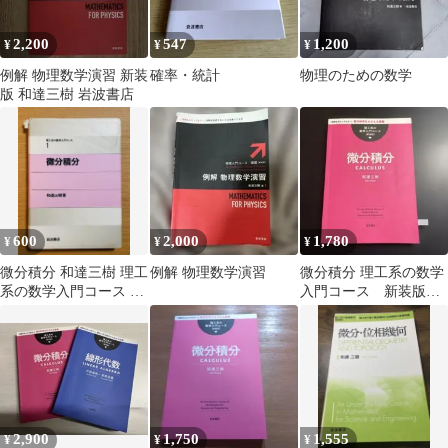
2,200
547
1,200
¥
¥
¥
例解 物理数学演習 新装
確率・統計
物理のための数学
版 和達三樹 岩波書店
600
2,000
1,780
¥
¥
¥
微分積分 和達三樹 理工
例解 物理数学演習
微分積分 理工系の数学
系の数学入門コース 岩
入門コース 新装版
波書店 使用感あり 鉛筆
726
少量
2,900
1,750
1,555
¥
¥
¥