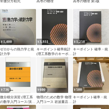
常微分方程式
高専の物理
高専の物理 第5版
1,400
3,931
1,250
¥
¥
¥
ゼロからの熱力学と統
キーポイント確率統計
キーポイント 確率・統
計力学
(理工系数学のキーポイ
計
ント 6)／和達 三樹、十
河 清
736
600
500
¥
¥
¥
微分積分演習 (理工系
物理のための数学 物理
キーポイント確率・統
の数学入門コース/演習
入門コース 岩波書店
計
(1))
【定価2,700】