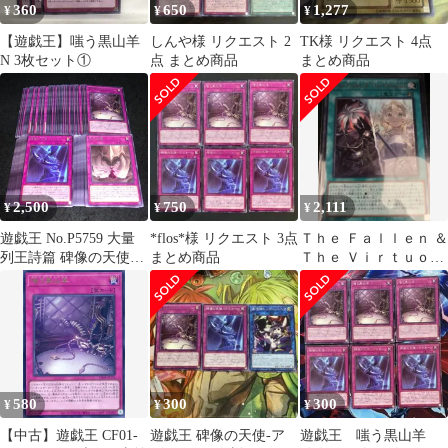
360
650
1,277
¥
¥
¥
【遊戯王】嗤う黒山羊
しんや様 リクエスト 2
TK様 リクエスト 4点
N 3枚セット①
点 まとめ商品
まとめ商品
2,500
750
2,111
¥
¥
¥
遊戯王 No.P5759 大量
*flos*様 リクエスト 3点
Ｔｈｅ Ｆａｌｌｅｎ ＆
列王詩篇 碑像の天使ー
まとめ商品
Ｔｈｅ Ｖｉｒｔｕｏｕ
アズルーン 嗤う黒山羊
ｓ ウルトラ 即購入
字レア 各40枚 計120枚
OK
580
300
300
¥
¥
¥
【中古】遊戯王 CF01-
遊戯王 碑像の天使-ア
遊戯王 嗤う黒山羊