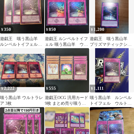
350
850
1,200
¥
¥
¥
遊戯王 嗤う黒山羊
遊戯王 ルンペルトイフ
遊戯王 嗤う黒山羊
ルンペルトイフェル
ェル 嗤う黒山羊 ウル
プリズマティックシー
字レア
トラレア 2枚 白の物
クレットレア 英語
語
版 プリシク
2,222
555
1,111
¥
¥
¥
嗤う黒山羊 ウルトラレ
遊戯王OCG 汎用カード
嗤う黒山羊 ルンペル
ア 3枚
9枚 まとめ売り嗤う黒
トイフェル ウルト
山羊 サクリファイス
ラ ロゴ入り 遊戯王