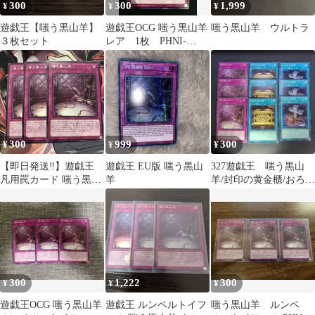
300
300
1,999
¥
¥
¥
遊戯王【嗤う黒山羊】
遊戯王OCG 嗤う黒山羊
嗤う黒山羊 ウルトラ
３枚セット
レア 1枚 PHNI-
JP078
300
999
300
¥
¥
¥
【即日発送‼︎】遊戯王
遊戯王 EU版 嗤う黒山
327遊戯王 嗤う黒山
凡用罠カード 嗤う黒山
羊
羊/封印の黄金櫃/おろか
羊 ルンヘル・トイフェ
な埋葬 9枚
ル 3枚セット
300
1,222
300
¥
¥
¥
遊戯王OCG 嗤う黒山羊
遊戯王 ルンペルトイフ
嗤う黒山羊 ルンペ