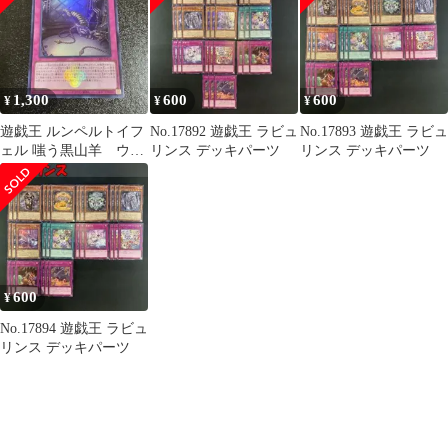
1,300
600
600
¥
¥
¥
遊戯王 ルンペルトイフ
No.17892 遊戯王 ラビュ
No.17893 遊戯王 ラビュ
ェル 嗤う黒山羊 ウル
リンス デッキパーツ
リンス デッキパーツ
トラレア 白の物語
25周年記念
600
¥
No.17894 遊戯王 ラビュ
リンス デッキパーツ