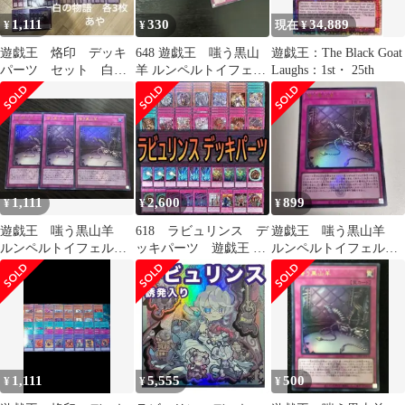
1,111
330
34,889
¥
¥
現在 ¥
遊戯王 烙印 デッキ
648 遊戯王 嗤う黒山
遊戯王：The Black Goat
パーツ セット 白の
羊 ルンペルトイフェル
Laughs：1st・ 25th
物語 各3枚
字レア 18枚
1,111
2,600
899
¥
¥
¥
遊戯王 嗤う黒山羊
618 ラビュリンス デ
遊戯王 嗤う黒山羊
ルンペルトイフェル
ッキパーツ 遊戯王
ルンペルトイフェル
白の物語 ウルトラレ
能力吸収石 ダルマカ
白の物語 ウルトラレ
ア 3枚
ルマ 等☆
ア
1,111
5,555
500
¥
¥
¥