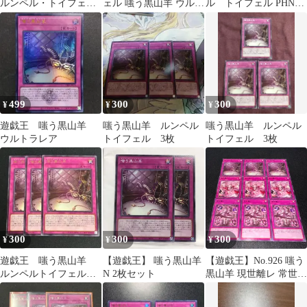
ルンペル・トイフェル
ェル 嗤う黒山羊 ウルト
ル トイフェル PHNI
ノーマル 3枚
ラ CF01 三枚
字レア 3枚
499
300
300
¥
¥
¥
遊戯王 嗤う黒山羊
嗤う黒山羊 ルンペル
嗤う黒山羊 ルンペル
ウルトラレア
トイフェル 3枚
トイフェル 3枚
300
300
300
¥
¥
¥
遊戯王 嗤う黒山羊
【遊戯王】 嗤う黒山羊
【遊戯王】No.926 嗤う
ルンペルトイフェル
N 2枚セット
黒山羊 現世離レ 常世離
字レア
レ 各3枚 計9枚 字レ
アのみ