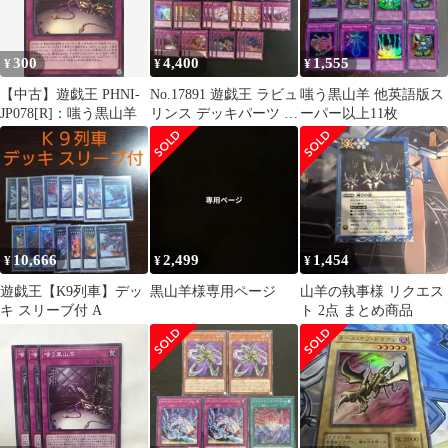
300
4,400
1,555
¥
¥
¥
【中古】遊戯王 PHNI-
No.17891 遊戯王 ラビュ
嗤う黒山羊 他英語版ス
JP078[R]：嗤う黒山羊
リンス デッキパーツ ノ
ーパー以上11枚
ーパラ多数
10,666
2,499
1,454
¥
¥
¥
遊戯王【K9列車】デッ
黒山羊様専用ページ
山羊の執事様 リクエス
キ スリーブ付 A
ト 2点 まとめ商品