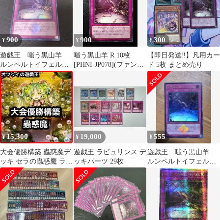
900
900
300
¥
¥
¥
遊戯王 嗤う黒山羊
嗤う黒山羊 R 10枚
【即日発送‼︎】凡用カー
ルンペルトイフェル
[PHNI-JP078](ファント
ド 5枚 まとめ売り
白の物語 ウルトラ
ム・ナイトメア)
Rumpel Teufel R 10 cards
[PHNI-JP078](Phantom
Nightmare)
15,300
19,000
555
¥
¥
¥
大会優勝構築 蟲惑魔デ
遊戯王 ラビュリンス デ
遊戯王 嗤う黒山羊
ッキ セラの蟲惑魔 ライ
ッキパーツ 29枚
ルンペルトイフェル
カの蟲惑魔 シトリスの
白の物語 ウルトラレ
蟲惑魔
ア