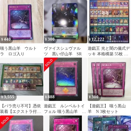
ゼロ デッキパーツ
引退品
440
300
12,222
¥
¥
¥
嗤う黒山羊 ウルト
ヴァイスシュヴァル
遊戯王 光と闇の儀式デ
ラ ロゴ入り
ツ 黒い仔山羊 SR
ッキ 本格構築 55枚 構
築済みデッキ EXデッ
キ付き ③
3,555
888
300
¥
¥
¥
【バラ売り不可】憑依
遊戯王 ルンペルトイ
【遊戯王】 嗤う黒山
装着【エクストラ付
フェル 嗤う黒山羊 ウ
羊 N 3枚セット
き】
ルトラ ロゴ入り