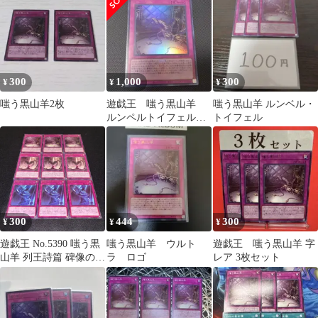
ア
25周年記念
物語
300
1,000
300
¥
¥
¥
嗤う黒山羊2枚
遊戯王 嗤う黒山羊
嗤う黒山羊 ルンベル・
ルンペルトイフェル
トイフェル
白の物語 ウルトラ
300
444
300
¥
¥
¥
遊戯王 No.5390 嗤う黒
嗤う黒山羊 ウルト
遊戯王 嗤う黒山羊 字
山羊 列王詩篇 碑像の天
ラ ロゴ
レア 3枚セット
使ーアズルーン 字レア
9枚