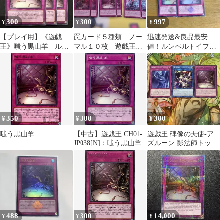
300
300
997
¥
¥
¥
【プレイ用】《遊戯
罠カード５種類 ノー
迅速発送&良品最安
王》嗤う黒山羊 ルン
マル１０枚 遊戯王カ
値！ルンペルトイフェ
ペルトイフェル 字レ
ード
ル 嗤う黒山羊 ウルト
ア3枚
ラ 2枚 白の物語
350
300
300
¥
¥
¥
嗤う黒山羊
【中古】遊戯王 CH01-
遊戯王 碑像の天使-ア
JP038[N]：嗤う黒山羊
ズルーン 影法師トップ
ハットヘア 2枚セット
488
300
14,000
¥
¥
¥