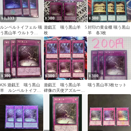
1,333
300
300
¥
¥
¥
ルンペルトイフェル 嗤
遊戯王 嗤う黒山羊 5
封印の黄金櫃 嗤う黒山
う黒山羊 ウルトラ
枚
羊 各3枚
CF01 三枚
300
300
300
¥
¥
¥
#26 遊戯王 嗤う黒山
遊戯王 嗤う黒山羊
嗤う黒山羊3枚セット
羊 ルンペルトイフェ
碑像の天使アズルー
ル 字レア 3枚セット
ン 字レア 各3枚