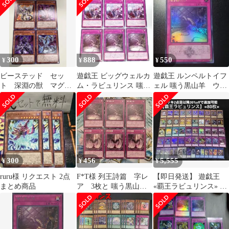
300
888
550
¥
¥
¥
ビーステッド セッ
遊戯王 ビッグウェルカ
遊戯王 ルンペルトイフ
ト 深淵の獣 マグナ
ム・ラビュリンス 嗤う
ェル 嗤う黒山羊 ウル
ムート ノーマル 4
黒山羊 字レア 各3枚
トラレア 白の物語
枚 即購入OK
300
456
5,555
¥
¥
¥
ruru様 リクエスト 2点
F*T様 列王詩篇 字レ
【即日発送】 遊戯王
まとめ商品
ア 3枚と 嗤う黒山
«覇王ラビュリンス» 構
羊 レア3枚
築済みデッキ 80枚 日版