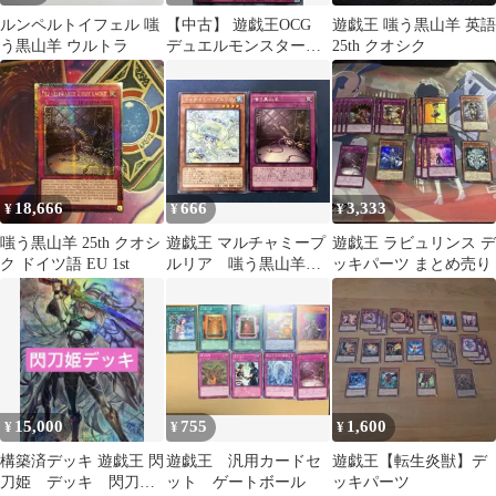
ルンペルトイフェル 嗤
【中古】 遊戯王OCG
遊戯王 嗤う黒山羊 英語
う黒山羊 ウルトラ
デュエルモンスターズ
25th クオシク
嗤う黒山羊 PHNI
PHNI-JP078 レア
18,666
666
3,333
¥
¥
¥
嗤う黒山羊 25th クオシ
遊戯王 マルチャミープ
遊戯王 ラビュリンス デ
ク ドイツ語 EU 1st
ルリア 嗤う黒山羊
ッキパーツ まとめ売り
ルンペルトイフェル
15,000
755
1,600
¥
¥
¥
構築済デッキ 遊戯王 閃
遊戯王 汎用カードセ
遊戯王【転生炎獣】デ
刀姫 デッキ 閃刀姫
ット ゲートボール
ッキパーツ