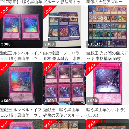
JP176[UR]：嗤う黒山羊
ズルーン 影法師トップ
碑像の天使アズルー
ハットヘア 2枚セット
ン 字レア各3枚 b
900
300
13,333
¥
¥
¥
遊戯王 ルンペルトイフ
白の物語 ノーパラ
遊戯王 光と闇の儀式デ
ェル 嗤う黒山羊 ウル
６枚 烙印融合 氷剣竜
ッキ 本格構築 55枚 構
トラレア 2枚 白の物
ミラジェイド 等 即
築済みデッキ EXデッ
語
購入OK
キ付き ②
600
300
950
¥
¥
¥
遊戯王 ルンペルトイフ
遊戯王 嗤う黒山羊
嗤う黒山羊(ウルトラ)
ェル 嗤う黒山羊 ウル
碑像の天使アズルー
(CF01)
トラレア 白の物語
ン 字レア各3枚