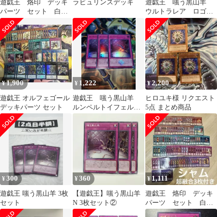
遊戯王 烙印 デッキ
ラビュリンスデッキ
遊戯王 嗤う黒山羊
パーツ セット 白の
ウルトラレア ロゴ入
物語 各3枚
り ルンペルトイフェ
ル
1,900
1,222
2,200
¥
¥
¥
遊戯王 オルフェゴール
遊戯王 嗤う黒山羊
ヒロユキ様 リクエスト
デッキパーツ セット
ルンペルトイフェル
5点 まとめ商品
白の物語 ウルトラレ
ア
300
360
1,111
¥
¥
¥
遊戯王 嗤う黒山羊 3枚
【遊戯王】嗤う黒山羊
遊戯王 烙印 デッキ
セット
N 3枚セット②
パーツ セット 白の
物語 超融合他 各3枚