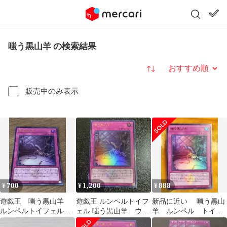
嗤う黒山羊 の検索結果
並び替え
販売中のみ表示
700
1,200
888
¥
¥
¥
遊戯王 嗤う黒山羊
遊戯王 ルンペルトイフ
新品に近い 嗤う黒山
ルンペルトイフェル
ェル 嗤う黒山羊 ウル
羊 ルンペル トイフ
白の物語 ウルトラレ
トラレア 白の物語
ェル ウルトラ 白の