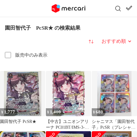
園田智代子 PcSR★ の検索結果
並び替え
販売中のみ表示
1,777
1,400
680
¥
¥
¥
園田智代子 PcSR★
【中古】ユニオンアリ
シャニマス「園田智代
ーナ PC01BT/IMS-3-
子」PcSR（プレシャス
048[PcSR★]：(キラ)園
スーパーレア）４枚セ