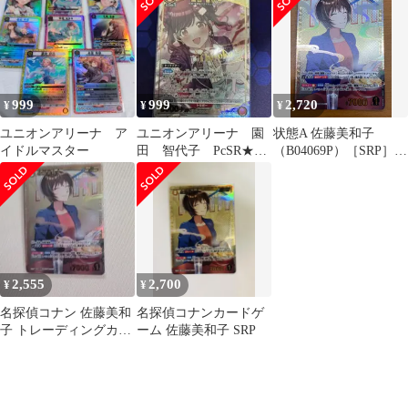
田 智代子(アイドル金
ット
箔押しサイン入り)
999
999
2,720
¥
¥
¥
ユニオンアリーナ ア
ユニオンアリーナ 園
状態A 佐藤美和子
イドルマスター
田 智代子 PcSR★
（B04069P）［SRP］名
パラレル シャニマス
探偵コナンカードゲー
ム
2,555
2,700
¥
¥
名探偵コナン 佐藤美和
名探偵コナンカードゲ
子 トレーディングカー
ーム 佐藤美和子 SRP
ド SPR