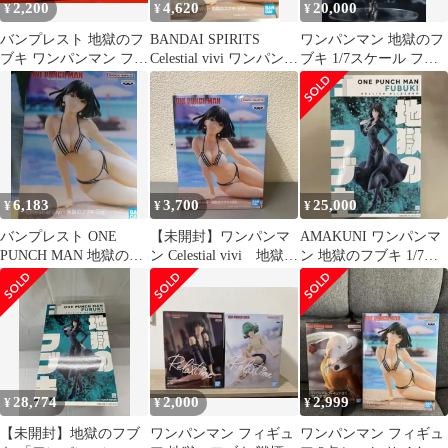
2,200
4,620
20,000
¥
¥
¥
バンプレスト 地獄のフ
BANDAI SPIRITS
ワンパンマン 地獄のフ
ブキ ワンパンマン フィ
Celestial vivi ワンパンマ
ブキ 1/7スケール フィ
ギュア #6 地獄のフブキ
ン 地獄のフブキ
ギュアB'full
6,183
3,700
25,000
¥
¥
¥
バンプレスト ONE
【未開封】ワンパンマ
AMAKUNI ワンパンマ
PUNCH MAN 地獄のフ
ン Celestial vivi 地獄の
ン 地獄のフブキ 1/7ス
ブキ フィギュア
フブキ フィギュア
ケールフィギュア
28,774
2,000
2,999
¥
¥
¥
【未開封】地獄のフブ
ワンパンマン フィギュ
ワンパンマン フィギュ