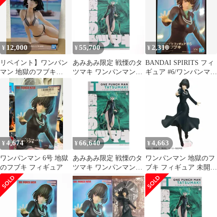
マクニ)
12,000
55,700
2,310
¥
¥
¥
リペイント】ワンパン
あみあみ限定 戦慄のタ
BANDAI SPIRITS フィ
マン 地獄のフブキ
ツマキ ワンパンマン
ギュア #6/ワンパンマン
Celestial vivi フィギュア
1/7 完成品 フィギュア
地獄のフブキ
あみあみ/AMAKUNI(ア
マクニ)
4,674
66,640
4,663
¥
¥
¥
ワンパンマン 6号 地獄
あみあみ限定 戦慄のタ
ワンパンマン 地獄のフ
のフブキ フィギュア
ツマキ ワンパンマン
ブキ フィギュア 未開封
1/7 完成品 フィギュア
BANPRESTO
あみあみ/AMAKUNI(ア
マクニ)