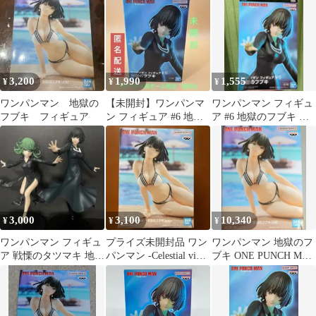
ト
3,200
1,990
1,555
¥
¥
¥
ワンパンマン 地獄の
【未開封】ワンパンマ
ワンパンマン フィギュ
フブキ フィギュア
ン フィギュア #6 地獄
ア #6 地獄のフブキ バ
のフブキ
ンプレスト
3,000
3,100
10,340
¥
¥
¥
ワンパンマン フィギュ
プライズ未開封品 ワン
ワンパンマン 地獄のフ
ア 戦慄のタツマキ 地獄
パンマン -Celestial vivi-
ブキ ONE PUNCH MAN
のフブキ 2体セット
地獄のフブキ
フィギュア