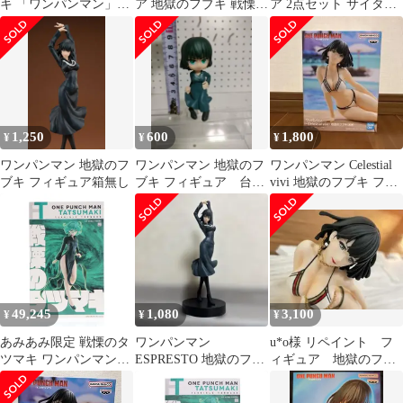
キ 「ワンパンマン」
ア 地獄のフブキ 戦慄の
ア 2点セット サイタマ
1/7 塗装済み完成品 あ
タツマキ 2体セット
地獄のフブキ 未開封
みあみ限定
品
1,250
600
1,800
¥
¥
¥
ワンパンマン 地獄のフ
ワンパンマン 地獄のフ
ワンパンマン Celestial
ブキ フィギュア箱無し
ブキ フィギュア 台座
vivi 地獄のフブキ フィ
あり
ギュア
49,245
1,080
3,100
¥
¥
¥
あみあみ限定 戦慄のタ
ワンパンマン
u*o様 リペイント フ
ツマキ ワンパンマン
ESPRESTO 地獄のフブ
ィギュア 地獄のフブ
1/7 完成品 フィギュア
キ フィギュア
キ ワンパンマン-N021
あみあみ/AMAKUNI(ア