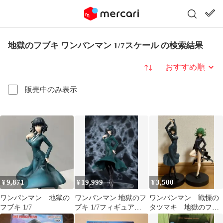
地獄のフブキ ワンパンマン 1/7スケール の検索結果
並び替え
販売中のみ表示
9,871
19,999
3,500
¥
¥
¥
ワンパンマン 地獄の
ワンパンマン 地獄のフ
ワンパンマン 戦慄の
フブキ 1/7
ブキ 1/7フィギュア
タツマキ 地獄のフブ
B'full FOT JAPAN
キ フィギュア2種セッ