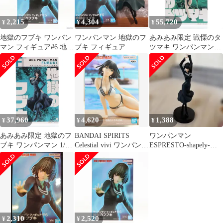
2,215
4,304
55,720
¥
¥
¥
地獄のフブキ ワンパン
ワンパンマン 地獄のフ
あみあみ限定 戦慄のタ
マン フィギュア#6 地獄
ブキ フィギュア
ツマキ ワンパンマン
のフブキ プライズ
1/7 完成品 フィギュア
(2653782) バンプレスト
あみあみ/AMAKUNI(ア
マクニ)
37,960
4,620
1,388
¥
¥
¥
あみあみ限定 地獄のフ
BANDAI SPIRITS
ワンパンマン
ブキ ワンパンマン 1/7
Celestial vivi ワンパンマ
ESPRESTO-shapely-地
完成品 フィギュア あみ
ン 地獄のフブキ
獄のフブキ フィギュア
あみ×AMAKUNI(アマ
クニ)
2,310
2,520
¥
¥