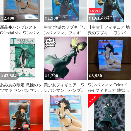
5%OFF
2,400
1,980
1,615
¥
¥
¥
新品◆バンプレスト
中古 地獄のフブキ「ワ
【中古】フィギュア 地
Celestial vivi ワンパンマ
ンパンマン」フィギュ
獄のフブキ 「ワンパン
ン 地獄のフブキ
ア#6地獄のフブキ
マン」 フィギュア#6 地
獄のフブキ
43,884
1,200
3,980
¥
¥
¥
あみあみ限定 戦慄のタ
美少女フィギュア ワ
ワンパンマン Celestial
ツマキ ワンパンマン
ンパンマン バンプレ
vivi フィギュア 地獄の
1/7 完成品 フィギュア
スト 地獄のフブキ フ
フブキ
あみあみ/AMAKUNI(ア
ィギュア
マクニ)