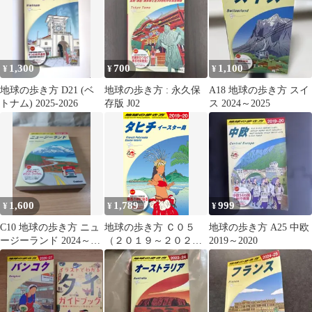
1,300
700
1,100
¥
¥
¥
地球の歩き方 D21 (ベ
地球の歩き方 : 永久保
A18 地球の歩き方 スイ
トナム) 2025-2026
存版 J02
ス 2024～2025
1,600
1,789
999
¥
¥
¥
C10 地球の歩き方 ニュ
地球の歩き方 Ｃ０５
地球の歩き方 A25 中欧
ージーランド 2024～
（２０１９～２０２
2019～2020
2025
０） 改訂第１９版/地球
の歩き方/地球の歩き方
編集室（単行本）