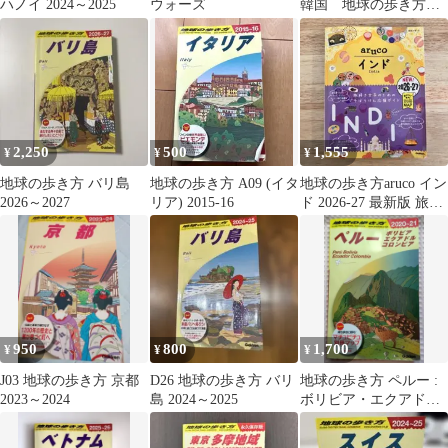
ハノイ 2024～2025
ウォーズ
韓国 地球の歩き方
D38 '25〜'26 ガイドブ
ック
2,250
500
1,555
¥
¥
¥
地球の歩き方 バリ島
地球の歩き方 A09 (イタ
地球の歩き方aruco イン
2026～2027
リア) 2015-16
ド 2026-27 最新版 旅行
ガイドブック
950
800
1,700
¥
¥
¥
J03 地球の歩き方 京都
D26 地球の歩き方 バリ
地球の歩き方 ペルー :
2023～2024
島 2024～2025
ボリビア・エクアド
ル・コロンビア 2020-
2021