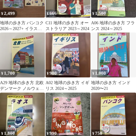
2,499
666
1,500
¥
¥
¥
地球の歩き方 バンコク
C11 地球の歩き方 オー
A06 地球の歩き方 フラ
2026～2027+ イラスト
ストラリア 2023～2024
ンス 2024～2025
でわかるタイ 2冊！
1,700
900
1,000
¥
¥
¥
A29 地球の歩き方 北欧
A02 地球の歩き方 イギ
地球の歩き方 インド
デンマーク ノルウェー
リス 2024～2025
2020〜21
スウェーデン フィンラ
ンド…
1,800
990
750
¥
¥
¥