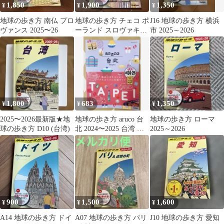
1,850
1,900
1,350
¥
¥
¥
地球の歩き方 南仏 プロ
地球の歩き方 チェコ ポ
J16 地球の歩き方 横浜
ヴァンス 2025〜26
ーランド スロヴァキア
市 2025～2026
2025～2026
1,800
683
1,350
¥
¥
¥
2025〜2026最新版★地
地球の歩き方 aruco 台
地球の歩き方 ローマ
球の歩き方 D10 (台湾)
北 2024〜2025 台湾 別
2025～2026
冊マップ付
900
1,500
1,600
¥
¥
¥
A14 地球の歩き方 ドイ
A07 地球の歩き方 パリ
J10 地球の歩き方 愛知