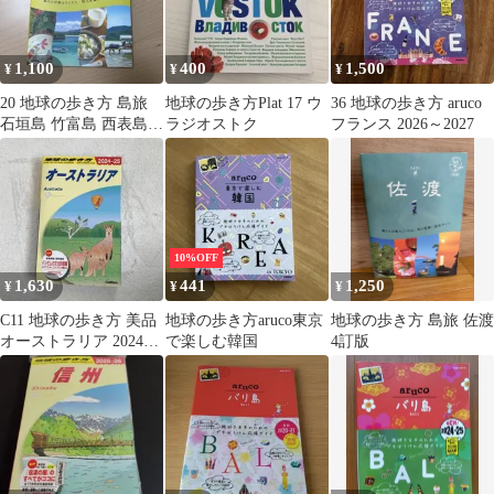
1,100
400
1,500
¥
¥
¥
20 地球の歩き方 島旅
地球の歩き方Plat 17 ウ
36 地球の歩き方 aruco
石垣島 竹富島 西表島
ラジオストク
フランス 2026～2027
小浜島 由布島 新城島
波照…
10%OFF
1,630
441
1,250
¥
¥
¥
C11 地球の歩き方 美品
地球の歩き方aruco東京
地球の歩き方 島旅 佐渡
オーストラリア 2024～
で楽しむ韓国
4訂版
2025