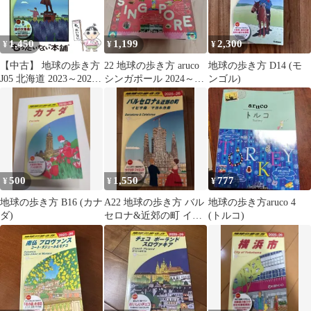
1,450
1,199
2,300
¥
¥
¥
【中古】 地球の歩き方
22 地球の歩き方 aruco
地球の歩き方 D14 (モ
J05 北海道 2023～2024
シンガポール 2024～
ンゴル)
年版 / 地球の歩き方編
2025
集室 / 地球の歩き方
500
1,550
777
¥
¥
¥
地球の歩き方 B16 (カナ
A22 地球の歩き方 バル
地球の歩き方aruco 4
ダ)
セロナ&近郊の町 イビ
(トルコ)
サ島/マヨルカ島 2025～
2…