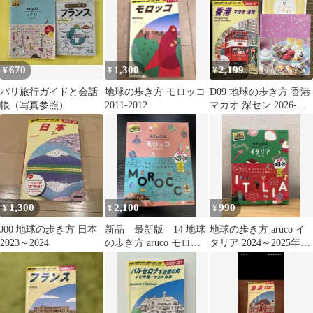
670
1,300
2,199
¥
¥
¥
パリ旅行ガイドと会話
地球の歩き方 モロッコ
D09 地球の歩き方 香港
帳（写真参照）
2011-2012
マカオ 深セン 2026-
2027 & ことりっぷ
1,300
2,100
990
¥
¥
¥
J00 地球の歩き方 日本
新品 最新版 14 地球
地球の歩き方 aruco イ
2023～2024
の歩き方 aruco モロッ
タリア 2024～2025年
コ 2027~2028
版 別冊マップ