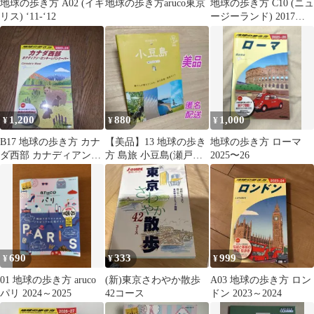
地球の歩き方 A02 (イギ
地球の歩き方aruco東京
地球の歩き方 C10 (ニュ
リス) ‘11-‘12
ージーランド) 2017〜
18
1,200
880
1,000
¥
¥
¥
B17 地球の歩き方 カナ
【美品】13 地球の歩き
地球の歩き方 ローマ
ダ西部 カナディアン・
方 島旅 小豆島(瀬戸内
2025〜26
ロッキーとバンクーバ
の島々①) 改訂版
ー 202…
★gakken
690
333
999
¥
¥
¥
01 地球の歩き方 aruco
(新)東京さわやか散歩
A03 地球の歩き方 ロン
パリ 2024～2025
42コース
ドン 2023～2024