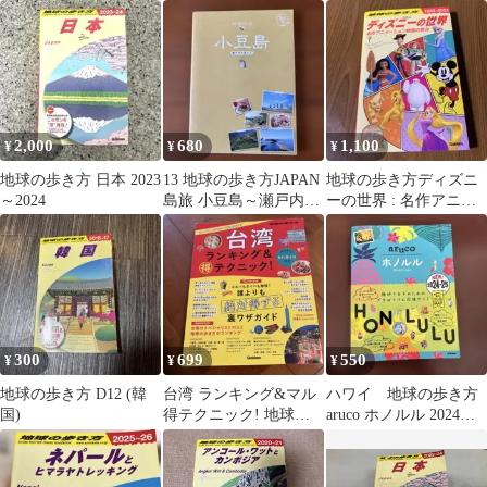
2023～2024
版
2,000
680
1,100
¥
¥
¥
地球の歩き方 日本 2023
13 地球の歩き方JAPAN
地球の歩き方ディズニ
～2024
島旅 小豆島～瀬戸内の
ーの世界 : 名作アニメ
島々1～
ーション映画の舞台
300
699
550
¥
¥
¥
地球の歩き方 D12 (韓
台湾 ランキング&マル
ハワイ 地球の歩き方
国)
得テクニック! 地球の
aruco ホノルル 2024～
歩き方
2025