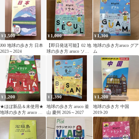
1,500
1,000
1,300
¥
¥
¥
J00 地球の歩き方 日本
【即日発送可能】02 地
地球の歩き方aruco グア
2023～2024
球の歩き方 aruco ソウ
ム
ル 2025～2026
1,200
1,390
1,200
¥
¥
¥
★ほぼ新品＆未使用★
地球の歩き方 aruco 釜
地球の歩き方 中国
地球の歩き方 aruco イ
山 慶州 2026～2027
2019-20
タリア 2024～2025