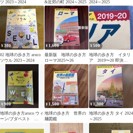
ツ 2023～2024
&近郊の町 2024～2025
2024～2025
380
1,600
500
¥
¥
¥
02 地球の歩き方 aruco
最新版 地球の歩き方
地球の歩き方 イタリ
ソウル 2023～2024
ローマ2025〜26
ア 2019〜20 即決
⭕️2560円 新品
900
1,500
1,300
¥
¥
¥
地球の歩き方aruco ウィ
地球の歩き方 世界の
地球の歩き方 タイ 2024
ーン/ブダペスト
麺図鑑
～2025
2025-2026