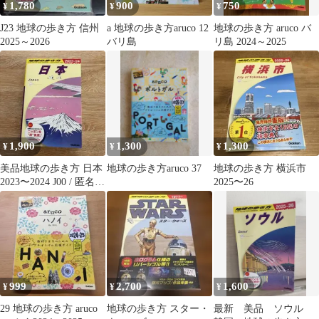
1,780
900
750
¥
¥
¥
J23 地球の歩き方 信州
a 地球の歩き方aruco 12
地球の歩き方 aruco バ
2025～2026
バリ島
リ島 2024～2025
1,900
1,300
1,300
¥
¥
¥
美品地球の歩き方 日本
地球の歩き方aruco 37
地球の歩き方 横浜市
2023〜2024 J00 / 匿名配
2025〜26
送
999
2,700
1,600
¥
¥
¥
29 地球の歩き方 aruco
地球の歩き方 スター・
最新 美品 ソウル