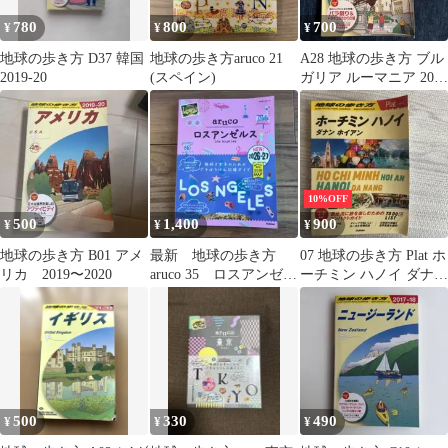
780
800
700
¥
¥
¥
地球の歩き方 D37 韓国
地球の歩き方aruco 21
A28 地球の歩き方 ブル
2019-20
(スペイン)
ガリア ルーマニア 2019
～2020
10%OFF
500
1,400
900
¥
¥
¥
地球の歩き方 B01 アメ
最新 地球の歩き方
07 地球の歩き方 Plat ホ
リカ 2019〜2020
aruco 35 ロスアンゼル
ーチミン ハノイ ダナン
ス
ホイアン
500
330
490
¥
¥
¥