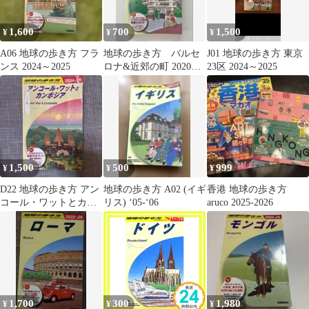
1,600
700
1,500
¥
¥
¥
A06 地球の歩き方 フラ
地球の歩き方 バルセ
J01 地球の歩き方 東京
ンス 2024～2025
ロナ&近郊の町 2020〜
23区 2024～2025
21
1,500
500
999
¥
¥
¥
D22 地球の歩き方 アン
地球の歩き方 A02 (イギ
香港 地球の歩き方
コール・ワットとカン
リス) ‘05-‘06
aruco 2025-2026
ボジア 2024～2025
1,700
300
1,980
¥
¥
¥