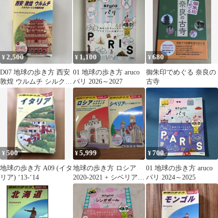
2,500
1,100
680
¥
¥
¥
D07 地球の歩き方 西安
01 地球の歩き方 aruco
御朱印でめぐる 奈良の
敦煌 ウルムチ シルクロ
パリ 2026～2027
古寺
ードと中国西北部
2026…
500
5,999
700
¥
¥
¥
地球の歩き方 A09 (イタ
地球の歩き方 ロシア
01 地球の歩き方 aruco
リア) ‘13-‘14
2020-2021 + シベリア
パリ 2024～2025
2017-2018 2冊