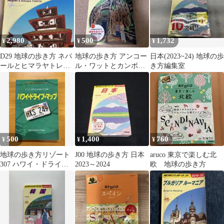
2,980
500
1,732
¥
¥
¥
D29 地球の歩き方 ネパ
地球の歩き方 アンコー
日本(2023~24) 地球の歩
ールとヒマラヤトレッ
ル・ワットとカンボジ
き方編集室
キング 2025～2026
ア 2020～2021
500
1,400
760
¥
¥
¥
地球の歩き方リゾート
J00 地球の歩き方 日本
aruco 東京で楽しむ北
307 ハワイ・ドライ
2023～2024
欧 地球の歩き方
ブ・マップ