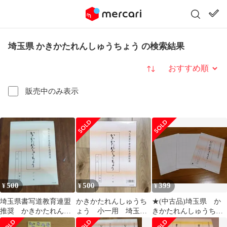
埼玉県 かきかたれんしゅうちょう の検索結果
並び替え
販売中のみ表示
500
500
399
¥
¥
¥
埼玉県書写道教育連盟
かきかたれんしゅうち
★(中古品)埼玉県 か
推奨 かきかたれんし
ょう 小一用 埼玉県
きかたれんしゅうちょ
ゅうちょう 小一
書写書道教育連盟推奨
う 小一用★①