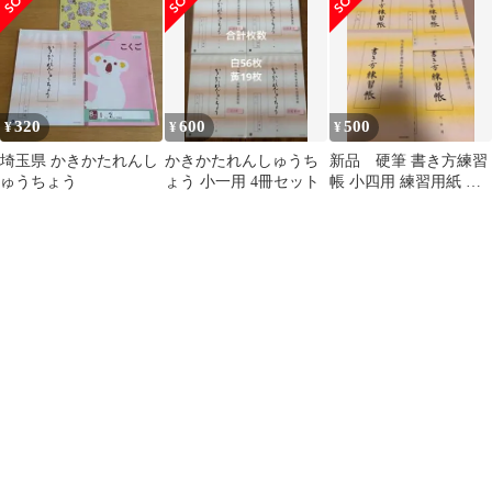
320
600
500
¥
¥
¥
埼玉県 かきかたれんし
かきかたれんしゅうち
新品 硬筆 書き方練習
ゅうちょう
ょう 小一用 4冊セット
帳 小四用 練習用紙 清
書 埼玉県 4冊セット 小
学4年生