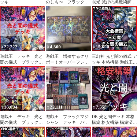
ッキ
のしもべ ブラックマ
眼光 滅びの黒魔術師 黒
ジシャン 増殖するク
魔導のカーテンセット
リボー デッキパーツ
TTP1
22,222
4,300
15,600
¥
¥
¥
遊戯王 デッキ 光と
遊戯王 増殖するクリ
三幻神 光と闇の儀式 デ
闇の儀式 ブラックマ
ボー！オーバーフレー
ッキ 本格構築 遊戯王
ジシャン [05096]
ム3枚 日版
混沌の三幻魔 増殖する
クリボー!
18,094
22,111
7,555
¥
¥
¥
遊戯王 デッキ 光と
遊戯王 ブラックマジ
DK 光と闇デッキ 本格
闇の儀式 ブラックマ
シャン デッキ パー
構築 格安構築 構築済み
ジシャン [05130]
ツ
デッキ カオスデッキ