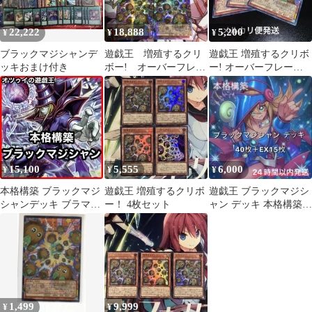
22,222
18,888
5,200
¥
¥
¥
ブラックマジシャンデ
遊戯王 増殖するクリ
遊戯王 増殖するクリボ
ッキおまけ付き
ボー! オーバーフレー
ー! オーバーフレーム
ム プリズマ3枚
ウルトラ 3枚
15,100
5,555
6,000
¥
¥
¥
本格構築 ブラックマジ
遊戯王 増殖するクリボ
遊戯王 ブラックマジシ
シャンデッキ ブラマジ
ー！ 4枚セット
ャン デッキ 本格構築
黒魔導のカーテン 師弟
黒魔道のカーテン 増殖
の絆
するクリボー
1,499
9,999
¥
¥