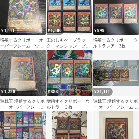
1,111
1,500
999
¥
¥
¥
増殖するクリボー オ
王のしもべーブラッ
増殖するクリボー！ ウ
ーバーフレーム ウル
ク・マジシャン プリ
ルトラレア 3枚
トラ
シク 増殖するクリボ
ー！ シークレット
1,250
888
21,111
¥
¥
¥
遊戯王 増殖するクリボ
増殖するクリボー ウ
遊戯王 増殖するクリボ
ー オーバーフレーム
ルトラ ３枚
ー オーバーフレーム プ
ウルトラレア
リズマ3枚セット