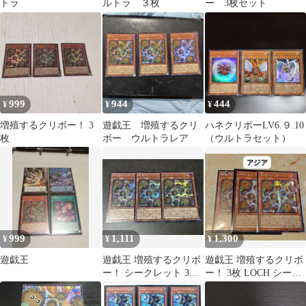
トラ
ルトラ ３枚
ー 3枚セット
999
944
444
¥
¥
¥
増殖するクリボー！ 3
遊戯王 増殖するクリ
ハネクリボーLV6.９.10
枚
ボー ウルトラレア
（ウルトラセット）
999
1,111
1,300
¥
¥
¥
遊戯王
遊戯王 増殖するクリボ
遊戯王 増殖するクリボ
ー！ シークレット 3枚
ー！ 3枚 LOCH シーク
セット
レット アジア