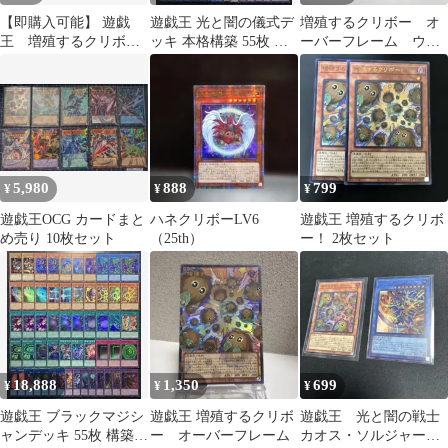
【即購入可能】 遊戯
遊戯王 光と闇の儀式デ
増殖するクリボー オ
王 増殖するクリボ
ッキ 本格構築 55枚 構
ーバーフレーム ウル
ー！ 王のしもべ - ブラ
築済みデッキ EXデッ
トラ
ックマジシャン
キ付き ①
5,980
888
799
¥
¥
¥
遊戯王OCG カードまと
ハネクリボーLV6
遊戯王 増殖するクリボ
め売り 10枚セット
（25th）
ー！ 2枚セット
18,888
1,350
699
¥
¥
¥
遊戯王 ブラックマジシ
遊戯王 増殖するクリボ
遊戯王 光と闇の戦士
ャンデッキ 55枚 構築済
ー オーバーフレーム
カオス・ソルジャー