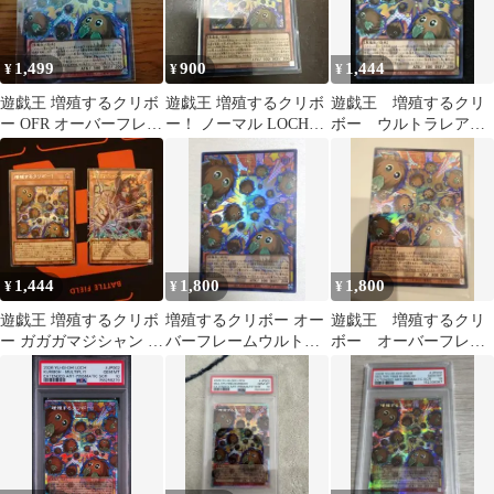
1,499
900
1,444
¥
¥
¥
遊戯王 増殖するクリボ
遊戯王 増殖するクリボ
遊戯王 増殖するクリ
ー OFR オーバーフレー
ー！ ノーマル LOCH-
ボー ウルトラレア
ム オバフレ
JP002
オーバーフレーム
1,444
1,800
1,800
¥
¥
¥
遊戯王 増殖するクリボ
増殖するクリボー オー
遊戯王 増殖するクリ
ー ガガガマジシャン 2
バーフレームウルトラ
ボー オーバーフレー
枚セット オーバーフ
レア
ム
レーム