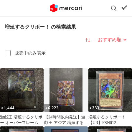
増殖するクリボー！ の検索結果
並び替え
販売中のみ表示
1,444
6,222
333
¥
¥
¥
遊戯王 増殖するクリボ
【24時間以内発送】遊
増殖するクリボー！
ー オーバーフレーム
戯王 アジア 増殖するク
【UR】FSN012
リボー！オーバーフレ