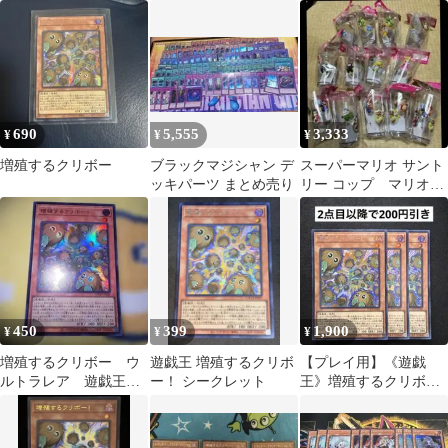
みデッキ EXデッキ付
増殖するクリボー！
き ①
690
5,555
3,333
¥
¥
¥
増殖するクリボー
ブラックマジシャン デ
スーパーマリオ サント
ッキパーツ まとめ売り
リー コップ マリオジ
ャンボリー
450
399
1,900
¥
¥
¥
増殖するクリボー ウ
遊戯王 増殖するクリボ
【プレイ用】《遊戯
ルトラレア 遊戯王カ
ー！ シークレット
王》増殖するクリボ
ード
ー シークレット3枚