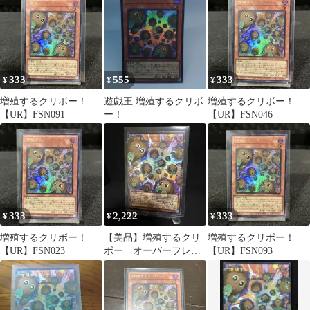
ームプリズマ
333
555
333
¥
¥
¥
増殖するクリボー！
遊戯王 増殖するクリボ
増殖するクリボー！
【UR】FSN091
ー！
【UR】FSN046
333
2,222
333
¥
¥
¥
増殖するクリボー！
【美品】増殖するクリ
増殖するクリボー！
【UR】FSN023
ボー オーバーフレー
【UR】FSN093
ム