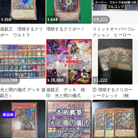
366
444
9,222
¥
¥
¥
遊戯王 増殖するクリ
増殖するクリボー！
リミットオーバーコレ
ボー ウルトラ
クション ヒーロー
ズ 日版 フルコン
プ 3コン ②
13,700
18,888
1,222
¥
¥
¥
光と闇の儀式 デッキ 遊
遊戯王 デッキ 烙
② 増殖するクリボー
戯王 c
印 光と闇の儀式 白
シークレット 3枚
き竜の落胤 [04908]