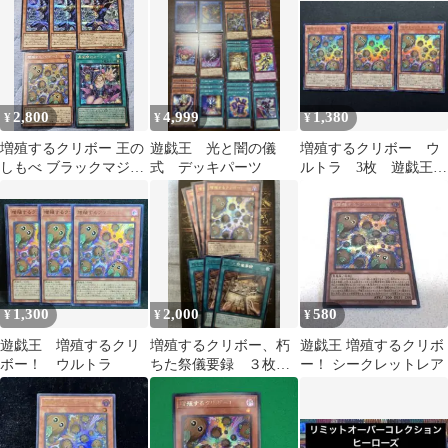
2,800
4,999
1,380
¥
¥
¥
増殖するクリボー 王の
遊戯王 光と闇の儀
増殖するクリボー ウ
しもべ ブラックマジシ
式 デッキパーツ
ルトラ 3枚 遊戯王
ャン 黒魔導のカーテン
リミットオーバーフレ
シク
ームコレクション
1,300
2,000
580
¥
¥
¥
遊戯王 増殖するクリ
増殖するクリボー、朽
遊戯王 増殖するクリボ
ボー！ ウルトラ
ちた祭儀要録 ３枚ず
ー！ シークレットレア
つ