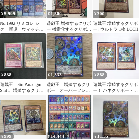
5,999
1,500
300
¥
¥
¥
No.1992 リミコレ シ
遊戯王 増殖するクリボ
遊戯王 増殖するクリボ
ク 新規 ウィッチの
ー 機雷化するクリボー
ー! ウルトラ 1枚 LOCH
み2枚 3コン 53枚
セット
888
1,333
888
¥
¥
¥
遊戯王 Sin Paradigm
遊戯王 増殖するクリ
遊戯王 増殖するクリボ
Shift、増殖するクリボ
ボー オーバーフレー
ー！ ハネクリボー・サ
ー 2点セット
ム ウルトラ 1枚
バティエル LV10 シー
クレット
999
14,444
1,155
¥
¥
¥