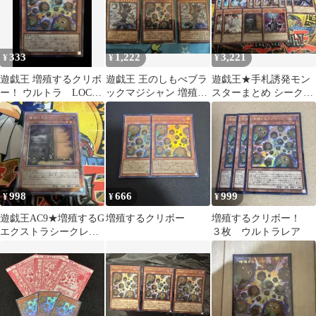
333
1,222
3,221
¥
¥
¥
遊戯王 増殖するクリボ
遊戯王 王のしもべブラ
遊戯王★手札誘発モン
ー！ ウルトラ LOCH-
ックマジシャン 増殖す
スターまとめ シークレ
JP002
るクリボー
ット13枚セット
998
666
999
¥
¥
¥
遊戯王AC9★増殖するG
増殖するクリボー
増殖するクリボー！
エクストラシークレッ
３枚 ウルトラレア
ト