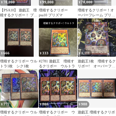
70,000
99,000
70,000
¥
¥
¥
【PSA10】 遊戯王 増
増殖するクリボー
増殖するクリボー！オ
殖するクリボー！ プリ
psa10 プリズマ
ーバーフレーム プリズ
ズマ プリシク オーバ
マティックシークレッ
ーフレーム
ト psa10
666
333
1,111
¥
¥
¥
増殖するクリボー ウル
#2781 遊戯王 増殖す
遊戯王1枚 増殖するク
トラ1枚 シク1枚
るクリボー ウルトラ
リボー! オーバーフレ
ーム ウルトラレア
777
800
988
¥
¥
¥
増殖するクリボー ウル
増殖するクリボー ウ
遊戯王 増殖するクリボ