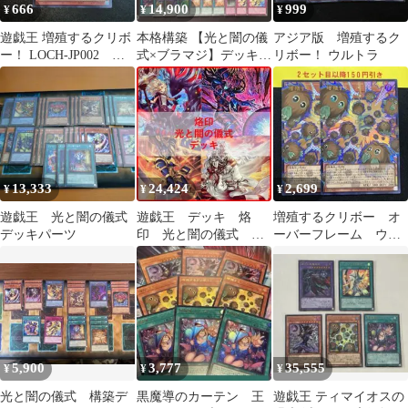
666
14,900
999
¥
¥
¥
遊戯王 増殖するクリボ
本格構築 【光と闇の儀
アジア版 増殖するク
ー！ LOCH-JP002 ウ
式×ブラマジ】デッキ＆
リボー！ ウルトラ
ルトラレアカード
二重スリーブ
13,333
24,424
2,699
¥
¥
¥
遊戯王 光と闇の儀式
遊戯王 デッキ 烙
増殖するクリボー オ
デッキパーツ
印 光と闇の儀式 白
ーバーフレーム ウル
き竜の落胤 [05212]
トラ
5,900
3,777
35,555
¥
¥
¥
光と闇の儀式 構築デ
黒魔導のカーテン 王
遊戯王 ティマイオスの