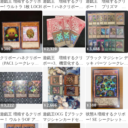
遊戯王 増殖するクリボ
遊戯王 増殖するクリ
遊戯王 増殖するクリ
ー! ウルトラ 1枚 LOCH
ボー！ハネクリボー
ボー！ プリズマ プ
セット
リシク 2枚 セット
オーバーフレーム
300
2,320
3,888
¥
¥
¥
クリボー.ハネクリボー
遊戯王 増殖するクリ
ブラック マジシャン デ
（PAC1.シークレッ
ボー×3、機雷化するク
ッキ パーツ シークレッ
ト）
リボー未開封×3 ③
ト 22枚セット 遊戯王
OCG
3,222
2,666
380
¥
¥
¥
遊戯王 増殖するクリボ
遊戯王OCG【ブラック
状態A 増殖するクリボ
ー！ ウルトラOF アジ
マジシャンカードセッ
ー! SE シークレット
ア 3枚セット
ト】
LOCH-JP002 遊戯王