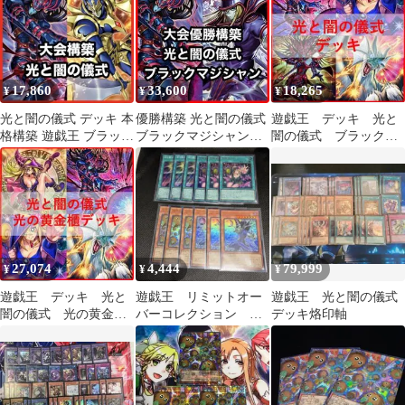
17,860
33,600
18,265
¥
¥
¥
光と闇の儀式 デッキ 本
優勝構築 光と闇の儀式
遊戯王 デッキ 光と
格構築 遊戯王 ブラック
ブラックマジシャンデ
闇の儀式 ブラックマ
カオス カオスソルジャ
ッキ ブラマジ ティマイ
ジシャン [05092]
ー
オスの眼光
27,074
4,444
79,999
¥
¥
¥
遊戯王 デッキ 光と
遊戯王 リミットオー
遊戯王 光と闇の儀式
闇の儀式 光の黄金
バーコレクション ブ
デッキ烙印軸
櫃 [05041]
ラックマジシャン新規
⑫