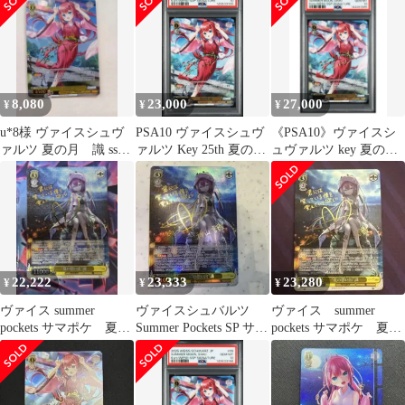
8,080
23,000
27,000
¥
¥
¥
u*8様 ヴァイスシュヴ
PSA10 ヴァイスシュヴ
《PSA10》ヴァイスシ
ァルツ 夏の月 識 ssp
ァルツ Key 25th 夏の月
ュヴァルツ key 夏の月
Key25th
識 SSP
識 SSP サインカード
22,222
23,333
23,280
¥
¥
¥
ヴァイス summer
ヴァイスシュバルツ
ヴァイス summer
pockets サマポケ 夏の
Summer Pockets SP サイ
pockets サマポケ 夏の
思い出 識 サイン sp
ン 夏の思い出 識
思い出 識 サイン
sp