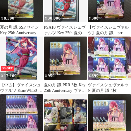
8,500
30,000
300
¥
¥
¥
夏の月 識 SSP サイン
PSA10 ヴァイスシュヴ
【ヴァイスシュヴァル
Key 25th Anniversary ヴ
ァルツ Key 25th 夏の月
ツ】夏の月 識 prr
ァイス
識 SSP
5%OFF
17,100
950
899
¥
¥
¥
【中古】ヴァイスシュ
夏の月 識 PRR 3枚 Key
ヴァイスシュヴァルツ
ヴァルツ Ksm/WE50-
25th Anniversary ヴァイ
N 夏の月 識 4枚
09SSP[SSP]：(ホロ)夏
ス
の月 識(ふむゆん金箔
押しサイン入り)