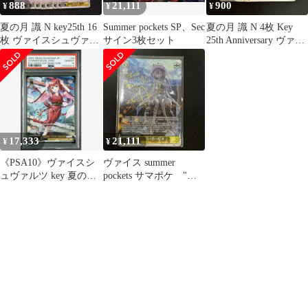
888
21,111
900
¥
¥
¥
夏の月 識 N key25th 16
Summer pockets SP、Sec
夏の月 識 N 4枚 Key
枚 ヴァイスシュヴァル
サイン3枚セット
25th Anniversary ヴァイ
ツ
ス
17,333
21,111
¥
¥
《PSA10》ヴァイスシ
ヴァイス summer
ュヴァルツ key 夏の月
pockets サマポケ "夏
識 SSP サインカード
の思い出" 識 sp