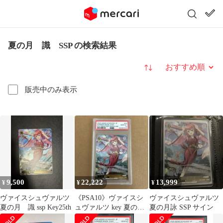
夏の月 識 SSP の検索結果
並び替え
販売中のみ表示
9,500
22,222
13,999
¥
¥
¥
ヴァイスシュヴァルツ
《PSA10》ヴァイスシ
ヴァイスシュヴァルツ
夏の月 識 ssp Key25th
ュヴァルツ key 夏の月
夏の月詠 SSP サイン
識 SSP サインカード