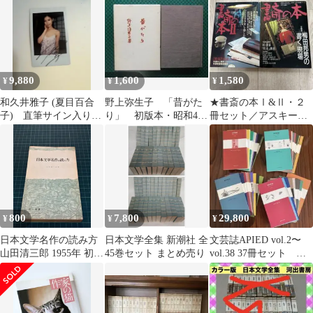
子
9,880
1,600
1,580
¥
¥
¥
和久井雅子 (夏目百合
野上弥生子 「昔がた
★書斎の本Ⅰ&Ⅱ・２
子) 直筆サイン入りチ
り」 初版本・昭和47
冊セット／アスキー・
ェキ 女優 アイドル
年・ほるぷ出版・函
ムック本
グラビア激レア
800
7,800
29,800
¥
¥
¥
日本文学名作の読み方
日本文学全集 新潮社 全
文芸誌APIED vol.2〜
山田清三郎 1955年 初版
45巻セット まとめ売り
vol.38 37冊セット ア
三一新書 二葉亭四迷 樋
ピエ 文学 小説
口一葉 石川啄木 夏目漱
石 宮本百合子 芥川龍之
介 小林多喜二