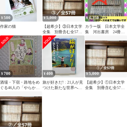
500
5,000
4,350
¥
¥
¥
作家の猫
【超希少】③日本文学
カラー版 日本文学全
全集 別冊含む全57
集 河出書房 24冊
冊 河出書房
セット売り 文学 日
本文学 後半
700
400
5,000
¥
¥
¥
酒場・下宿・路地をめ
旅が好きだ! : 21人が見
【超希少】①日本文学
ぐる46人の「やらかし
つけた新たな世界への
全集 別冊含む全57
と逸話」 文豪てくてく
扉 (14歳の世渡り術)
冊 河出書房
散歩進士 素丸著