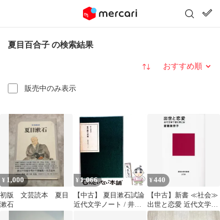
夏目百合子 の検索結果
並び替え
販売中のみ表示
1,000
1,066
440
¥
¥
¥
初版 文芸読本 夏目
【中古】 夏目漱石試論
【中古】新書 ≪社会≫
漱石
近代文学ノート / 井上
出世と恋愛 近代文学で
百合子 / 河出書房新社
読む男と女 / 斎藤美奈