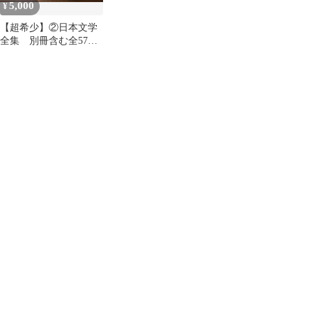
5,000
¥
【超希少】②日本文学
全集 別冊含む全57
冊 河出書房