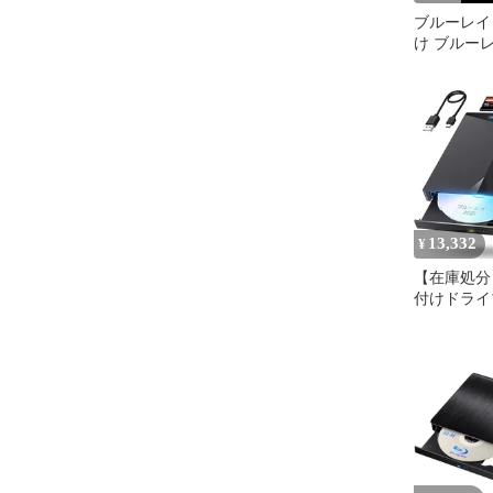
ブルーレイ
け ブルー
USB3.0＆Ty
13,332
¥
【在庫処分】
付けドライブ
Type-C両接
blu-ray 1
計 Windo
ーレイプレ
10/8/7/XP
再生/読み込
焼き対応 