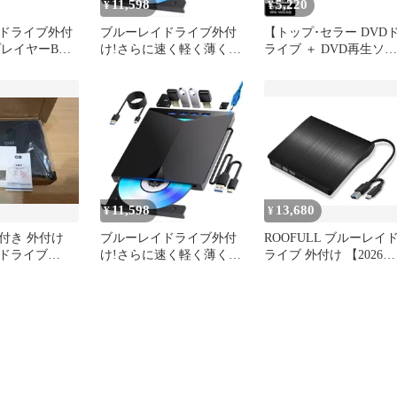
11,598
5,220
¥
¥
ドライブ外付
ブルーレイドライブ外付
【トップ･セラー DVD
ayプレイヤーBD
け!さらに速く軽く薄く安
ライブ ＋ DVD再生ソフ
-a/type-c ブ
定性!外付けブルーレイド
ト 付属】USB 3.2 外付
レーヤー対応
ライブUSB-A/C対応
DVDドライブ USB A & 
/MAC対応 ノート
BDDVD/CD再生・読み込
ケーブル内蔵（USB2.0?
blu-ray け
み・書き込み対応ポータ
4.0,Thunderbolt 互 換）
ack）e
ブルB
Windows Mac Linux 他対
応、DVD/ bdbf8988
11,598
13,680
¥
¥
付き 外付け
ブルーレイドライブ外付
ROOFULL ブルーレイ
ドライブ
け!さらに速く軽く薄く安
ライブ 外付け 【2026革
D DVD 焼き込
定性!外付けブルーレイド
新】 4K 3D blu-ray USB
ライブUSB-A/C対応
3.0 & USB-C |
BDDVD/CD再生・読み込
CD/VCD/DVD/BD レコ/
み・書き込み対応ポータ
レイヤー ブルーレイ対
ブルB
WIN7-11/MAC対応 ノー
トパソコン対応★m
f1e039e4