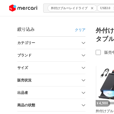
ンツにスキップ
外付けブルーレイドライブ
USB3.0
絞り込み
外付けブ
クリア
タブル
カテゴリー
販売
ブランド
サイズ
販売状況
出品者
4,980
¥
商品の状態
外付けブル