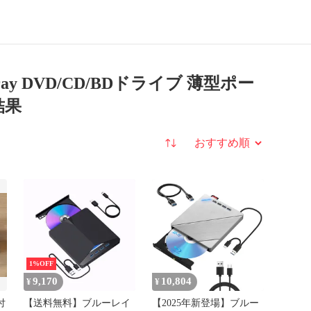
ルプレーヤー
読み込み・書き込み
ray DVD/CD/BDドライブ 薄型ポー
結果
並び替え
1%OFF
9,170
10,804
¥
¥
付
【送料無料】ブルーレイ
【2025年新登場】ブルー