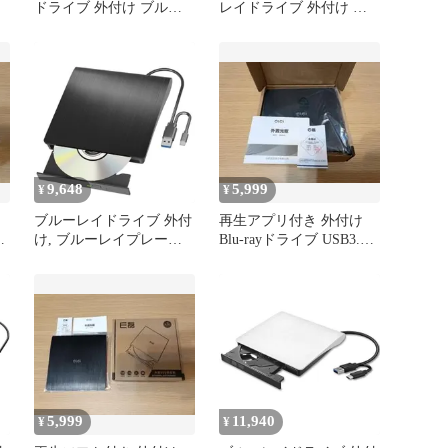
ドライブ 外付け ブルー
レイドライブ 外付け ブ
レイプレーヤー USB3.0
ルーレイドライ USB3.0
＆Type-Cデュアル接続
＆Type-C両接続
BD CD DVD 読み書き対
BD/CD/DVD プレーヤー
応 ブラック (S コー
読取/書込可 ブルーレイ
ド:21352
プレーヤー Blu-ray プレ
イヤー 多機能 薄型 軽量
外付けブルーレイドライ
ブ ブルーレ ...
9,648
5,999
¥
¥
ブルーレイドライブ 外付
再生アプリ付き 外付け
け, ブルーレイプレーヤ
Blu-rayドライブ USB3.0
ー 外付け, USB3.0&Type-
CD DVD 焼き
C両接続 BD/CD/DVD 読
取/書込可, 薄型 軽量 外付
け
5,999
11,940
¥
¥