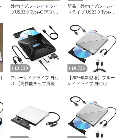
ル
外付けブルーレイドライ
新品 外付けブルーレイ
ブUSB3.0 Type-C 読取/書
ドライブ USB3.0 Type-C
込可
対応 読取・書込可能
読
ク
13,730
10,736
¥
¥
付
ブルーレイドライブ 外付
【2025年新登場】ブルー
ワイ
け 【高性能チップ搭載】
レイドライブ 外付け ブ
bdドライブ 外付け
ルーレイドライ
USB3.0 & Type-C対応 ブ
USB3.0&Type-C両接続
ルーレイプレーヤー
BD/CD/DVD プレーヤー
DVD/CD/Blu-ray/M-DISC
読取/書込可 ブル
読み込み・書き込み対
応,blu-ray 外付けドライ
ブ6in1多機能 6b80dda5