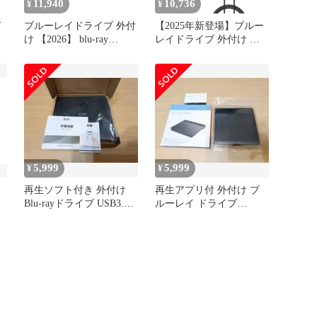
11,940
10,736
¥
¥
ド
ブルーレイドライブ 外付
【2025年新登場】ブルー
け 【2026】 blu-ray
レイドライブ 外付け ブ
け
CD/VCD/DVD/BD | 外付
ルーレイドライ
C
けブルーレイプレーヤー
USB3.0&Type-C両接続
blu-ray 外付けドライブ
BD/CD/DVD プレーヤー
、
USB3.0 USB-A＆Type-C
読取/書込可 ブル
両接続 軽量 薄型 静音設
計 Windows11
10/8/7/XP★m
5,999
5,999
¥
¥
ド
再生ソフト付き 外付け
再生アプリ付 外付け ブ
Blu-rayドライブ USB3.0
ルーレイ ドライブ
CD DVD 焼き
USB3.0 DVD CD 焼き込
み
プ
応