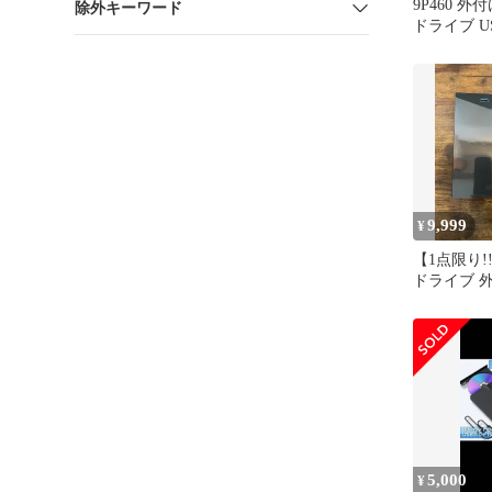
9P460 
除外キーワード
ドライブ USB3
対応（ブラ
9,999
¥
【1点限り
ドライブ 外
量・1.8cm薄
5,000
¥