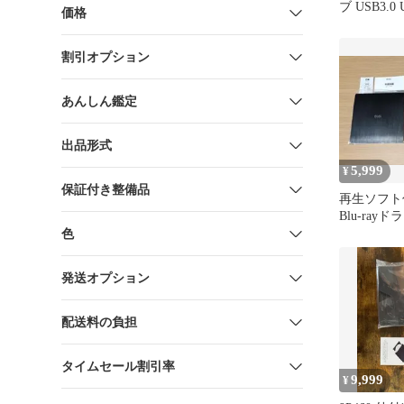
ブ USB3.0 
価格
読込 書込 Wi
応 ブラッ
割引オプション
あんしん鑑定
出品形式
5,999
¥
保証付き整備品
再生ソフト
Blu-rayド
DVD CD 
色
発送オプション
配送料の負担
タイムセール割引率
9,999
¥