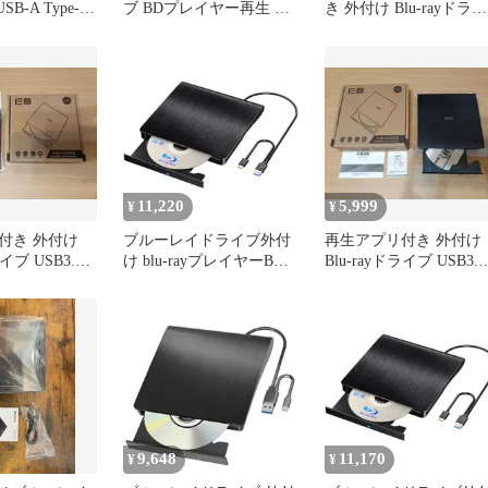
USB-A Type-C
ブ BDプレイヤー再生 読
き 外付け Blu-rayドライ
ndows Mac対
込み 書き込み USB-A と
ブ USB3.0 焼き込
ク
USB-C(Type-c) 対応 外付
け ポータブルBD
Windows7/8/10/11 MAC
OS対応
11,220
5,999
¥
¥
付き 外付け
ブルーレイドライブ外付
再生アプリ付き 外付け
ライブ USB3.0
け blu-rayプレイヤーBD
Blu-rayドライブ USB3.0
焼き
再生読み書usb-a/type-c ブ
DVD CD 焼き
ルーレイプレーヤー対応
Win7-11/MAC対応 ノート
パソコン対応 blu-ray け
ドライブ（white）mt
11e03bf8
9,648
11,170
¥
¥