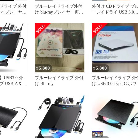
ドライブ 外付
ブルーレイドライブ外付
外付け CDドライブ ブ
レイプレーヤー
け blu-rayプレイヤー再生
ーレイドライ USB 3.0
pe-C
読み書usb-aと (type-
DVD プレイヤー ポータ
c)BD/DVD/CDプレーヤー
ブルドライブ CD/DVD
外付けブルーレイ ドライ
取/書込 USBケーブル内
ブ ブルーレイディスク対
蔵 TypeC付属
応WIN7-11/MAC対応 ノ
Window/Mac OS コンパ
ートパソコン対応
ト GQ-DSMS3-BK
（black）mt 62959198
5,800
5,800
¥
¥
USB3.0 外
ブルーレイドライブ 外付
ブルーレイドライブ 外
 USB-A＆
け Blu-ray
け USB 3.0 Type-C ホ
続 350g 軽量
ト
.8cm 薄型 静音設
ws11 外付けブル
ーヤー
/MAC OS対応
み/書き込み/
外付