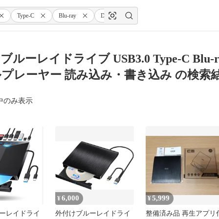
Type-C
Blu-ray
DVD/CD/BDドライブ
薄型ポータブ
ルーレイドライブ USB3.0 Type-C Blu-
プレーヤー 読み込み・書き込み の検索
中のみ表示
6,000
5,999
¥
¥
ーレイドライ
外付けブルーレイドライ
整備済み品 再生アプリ