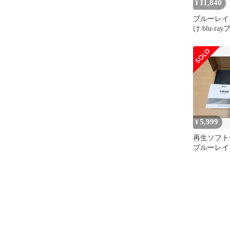
11,840
¥
ブルーレイ
け blu-r
再生読み書usb
ルーレイプ
Win7-11
パソコン対応 
ドライブ（bl
4d558f24
5,999
¥
再生ソフト
ブルーレイ
USB3.0 C
み