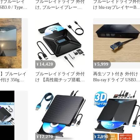
外付けブルーレイ
ブルーレイドライブ 外付
ブルーレイドライブ外
.0 / Type-C
け, ブルーレイプレーヤ
け blu-rayプレイヤーBD
ック）
ー 外付け, USB3.0&Type-
再生読み書usb-a/type-c 
C両接続 BD/CD/DVD 読
ルーレイプレーヤー対
取/書込可, 薄型 軽量 外付
Win7-11/MAC対応 ノー
け
パソコン対応 blu-ray け
ドライブ（black）pms
19fd1505
14,420
5,999
¥
¥
!!】ブルーレイ
ブルーレイドライブ 外付
再生ソフト付き 外付け
付け 350g軽
け 【高性能チップ搭載】
Blu-rayドライブ USB3.0
型 9P4
bdドライブ 外付け
CD DVD 焼き
USB3.0 & Type-C対応 ブ
ルーレイプレーヤー
DVD/CD/Blu-ray/M-DISC
読み込み・書き込み対
応,blu-ray 外付けドライ
ブ6in1多機能 SD/TFカーe
12,270
7,990
¥
¥