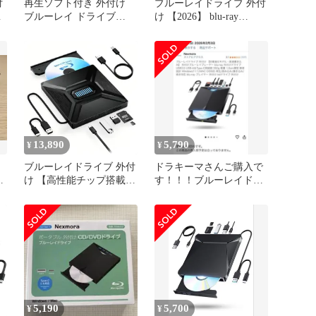
付
再生ソフト付き 外付け
ブルーレイドライブ 外付
ブルーレイ ドライブ
け 【2026】 blu-ray
ブ
USB 3.0 DVD CD 焼き
CD/VCD/DVD/BD | 外付
応
けブルーレイプレーヤー
ト
blu-ray 外付けドライブ
USB3.0 USB-A＆Type-C
両接続 軽量 薄型 静音設
計 Windows11 10 2079716e
13,890
5,790
¥
¥
ブルーレイドライブ 外付
ドラキーマさんご購入で
け 【高性能チップ搭載】
す！！！ブルーレイドラ
bdドライブ 外付け
イブ 外付け
USB3.0 & Type-C対応 ブ
ルーレイプレーヤー
DVD/CD/Blu-ray/M-DISC
読み込み・書き込み対
応,blu-ray 外付けドライ
ブ6in1多機能 1b5ab1e9
5,190
5,700
¥
¥