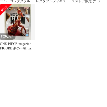
ールドコレクタブルフ
レクタブルフィギュア
ズストア限定 ナミ(三
ィギュア〜夢の一枚〜
NAMI 夢の一枚
刀流) ワンピース ONE
PIECE magazine
FIGURE 〜夢の一枚〜
three sword style NAMI
完成品 フィギュア
(2663817) バンプレスト
20,324
¥
ONE PIECE magazine
FIGURE 夢の一枚 three
sword style NAMI ナミ