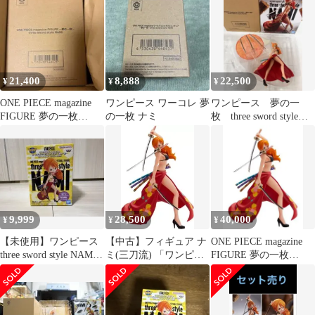
21,400
8,888
22,500
¥
¥
¥
ONE PIECE magazine
ワンピース ワーコレ 夢
ワンピース 夢の一
FIGURE 夢の一枚
の一枚 ナミ
枚 three sword style
NAMI
NAMI ナミ 三刀流
9,999
28,500
40,000
¥
¥
¥
【未使用】ワンピース
【中古】フィギュア ナ
ONE PIECE magazine
three sword style NAMI
ミ(三刀流) 「ワンピー
FIGURE 夢の一枚
夢の一枚ナミ
ス」 ONE PIECE
NAMI
magazine FIGURE ～夢
の一枚～ three sword
style NAMI ジャンプキ