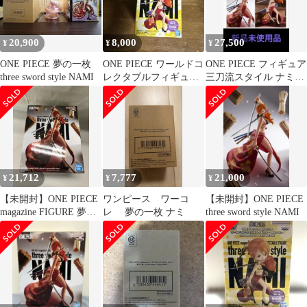
ャラクターズストア限
定
20,900
8,000
27,500
¥
¥
¥
ONE PIECE 夢の一枚
ONE PIECE ワールドコ
ONE PIECE フィギュア
three sword style NAMI
レクタブルフィギュア
三刀流スタイル ナミ
NAMI 〜夢の一枚〜
新品未使用品
21,712
7,777
21,000
¥
¥
¥
【未開封】ONE PIECE
ワンピース ワーコ
【未開封】ONE PIECE
magazine FIGURE 夢の
レ 夢の一枚 ナミ
three sword style NAMI
一枚 three sword style
NAMI ナミ