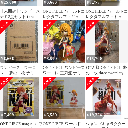
25,000
6,666
7,777
¥
¥
¥
【未開封】ワンピース
ONE PIECE ワールドコ
ONE PIECE ワールドコ
ナミ2点セット three
レクタブルフィギュア
レクタブルフィギュア
sword style NAMI
ナミ 夢の一枚 三刀
NAMI 夢の一枚
流
6,666
6,500
15,700
¥
¥
¥
ワンピース ワーコ
ONE PIECE ワンピース
ぴ*ん様 ONE PIECE 夢
レ 夢の一枚 ナミ
ワーコレ 三刀流 ナミ
の一枚 three sword style
夢の一枚
三刀
7,499
6,580
19,324
¥
¥
¥
ONE PIECE magazine ワ
ONE PIECE ワールドコ
ジャンプキャラクター