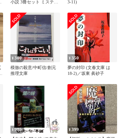
文
小説 3冊セット ミステリ
3-11)
ー 本 初版有
300
350
¥
¥
罠
模倣の殺意/中町信/創元
夢の封印 (文春文庫 は
リ
推理文庫
18-2)／坂東 眞砂子
985
399
¥
¥