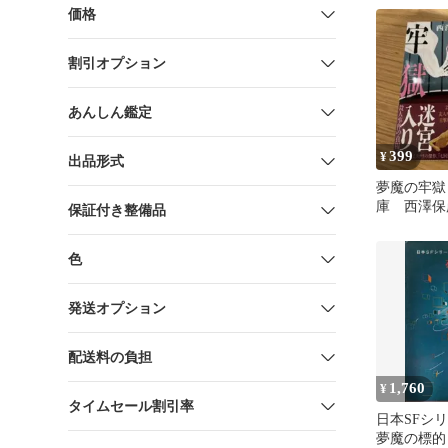
価格
割引オプション
あんしん鑑定
399
¥
出品形式
夢魔の牢獄
庫 西澤保
保証付き整備品
色
発送オプション
配送料の負担
1,760
¥
タイムセール割引率
日本SFシ
夢魔の標的