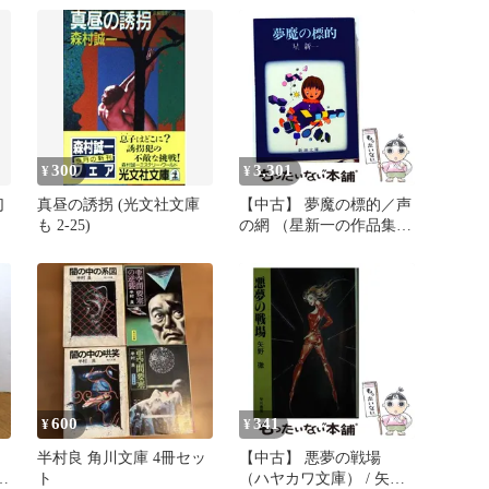
300
3,301
¥
¥
幻
真昼の誘拐 (光文社文庫
【中古】 夢魔の標的／声
も 2-25)
の網 （星新一の作品集）
/ 星新一 / 新潮社
600
341
¥
¥
半村良 角川文庫 4冊セッ
【中古】 悪夢の戦場
標
ト
（ハヤカワ文庫） / 矢野