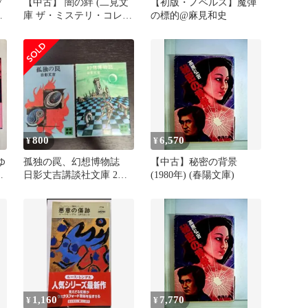
7
【中古】 闇の絆 (二見文
【初版・ノベルス】魔弾
リ
庫 ザ・ミステリ・コレク
の標的@麻見和史
ション) / グロリア・マー
フィー、中井京子 / 二見
書房
800
6,570
¥
¥
ゆ
孤独の罠、幻想博物誌
【中古】秘密の背景
冊
日影丈吉講談社文庫 2冊
(1980年) (春陽文庫)
セット
1,160
7,770
¥
¥