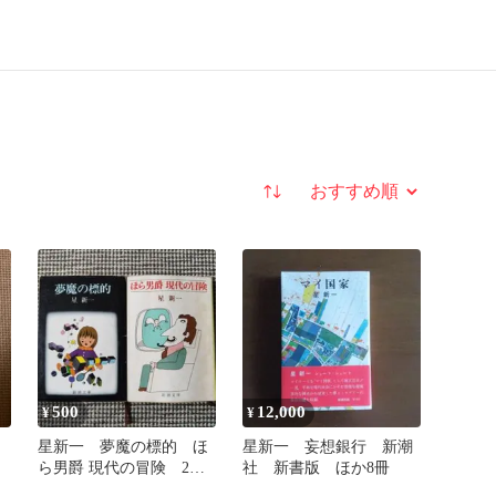
並び替え
500
12,000
¥
¥
星新一 夢魔の標的 ほ
星新一 妄想銀行 新潮
ら男爵 現代の冒険 2冊
社 新書版 ほか8冊
セット