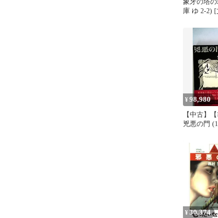
象牙の塔の
庫 ゆ 2-2) [
1990] 由良
98,980
¥
【中古】【
兇悪の門 (1
30,374
¥