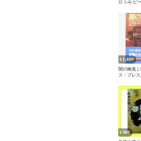
ロ 1-4) 
スン? Robin
子， 幸田_0
1,480
¥
闇の幽鬼 
ス・プレス文
クル ディブ
300
¥