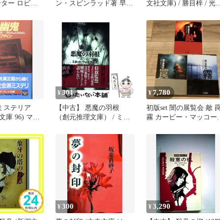
ピーター ロビン
ン・スピンラッド著 早川
文社文庫) / 勝目梓 / 光
son，Peter; 敦
文庫 初版本
社
3
301
7,780
¥
¥
(ミステリア
【中古】 悪魔の羽根
初版set 闇の展覧会 敵 
庫 96) マイ
（創元推理文庫） / ミネ
霧 カービー・マッコー
ディン(中古)
ット・ウォルターズ、 成
ー編 ハヤカワ文庫
川 裕子 / 東京創元社
300
3,290
¥
¥