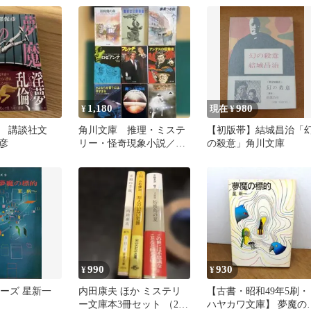
1,180
980
¥
現在 ¥
 講談社文
角川文庫 推理・ミステ
【初版帯】結城昌治「
彦
リー・怪奇現象小説／ド
の殺意」角川文庫
キュメント等9冊セッ
ト フレッチ 他
990
930
¥
¥
リーズ 星新一
内田康夫 ほか ミステリ
【古書・昭和49年5刷・
ー文庫本3冊セット （2冊
ハヤカワ文庫】 夢魔の