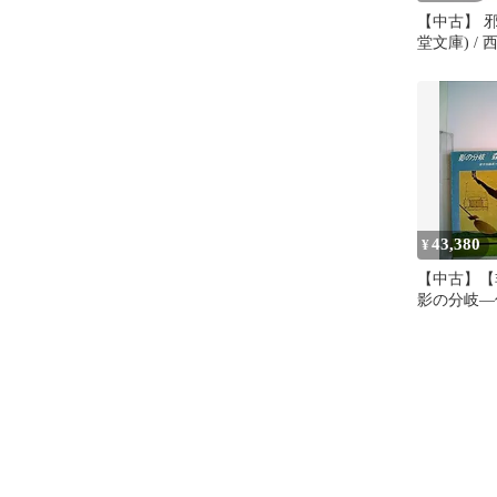
【中古】 邪
堂文庫) / 
出版
43,380
¥
【中古】【
影の分岐―
(1979年)