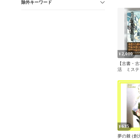
除外キーワード
2,000
¥
【古書・古
活 ミステ
５★鮎川哲
（立風書房
ー 推理
635
¥
夢の棘 (創