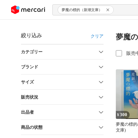
ンツにスキップ
夢魔の標的（新潮文庫）
絞り込み
夢魔の
クリア
カテゴリー
販売
ブランド
サイズ
販売状況
出品者
300
¥
夢魔の標的
商品の状態
文庫)