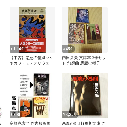
徹 / 早川書房
1,160
450
¥
¥
【中古】悪意の傷跡<ハ
内田康夫 文庫本 3冊セッ
ヤカワ・ミステリウェク
ト 幻想曲 悪魔の種子 鄙
スフォード警部シリーズ
の記憶
>／ルース・レンデル 著 ;
吉野美恵子 訳／早川書房
800
3,825
¥
¥
光
高橋克彦他 作家短編集
悪魔の処刑 (角川文庫 さ