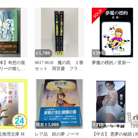
は初版本）
的 星新一
1,780
395
¥
¥
本】奇想の復
0617 0618 魔の罠 ２冊
夢魔の標的／星新一
リーの愉しみ
セット 雨宮慶 フラン
也/島田荘司編
ス書院文庫
）ミステリ
3,000
315
現在 ¥
¥
元推理文庫 M
レア品 鉄の夢 ノーマ
【中古】 悪夢の秘蹟 (