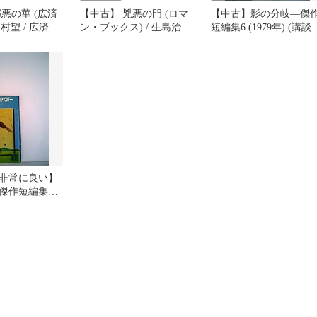
悪の華 (広済
【中古】 兇悪の門 (ロマ
【中古】影の分岐—傑
西村望 / 広済堂
ン・ブックス) / 生島治郎
短編集6 (1979年) (講談
/ 講談社
文庫)
非常に良い】
傑作短編集6
 (講談社文庫)