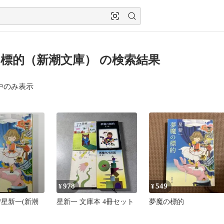
標的（新潮文庫） の検索結果
中のみ表示
978
549
¥
¥
/星新一(新潮
星新一 文庫本 4冊セット
夢魔の標的