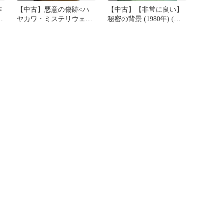
作
【中古】悪意の傷跡<ハ
【中古】【非常に良い】
社
ヤカワ・ミステリウェク
秘密の背景 (1980年) (春
スフォード警部シリーズ
陽文庫)
>／ルース・レンデル 著 ;
吉野美恵子 訳／早川書房