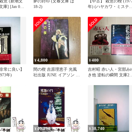
殺意 (新潮文
夢の封印 (文春文庫 は
【中古】 殺意の楔 (197
文庫] [Jan 01,
18-2)
年) (ハヤカワ・ミステ
 三郎_02
文庫)
4,800
400
¥
¥
非常に良い】
間の楔 吉原理恵子 光風
吉村昭 赤い人・宮部み
973年)
社出版 JUNE イアソン リ
き他 逆転の瞬間 文庫2
キ BL 耽美 SF
セット
40,294
38,740
¥
¥