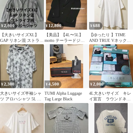
2,800
12,800
688
¥
¥
¥
【大きいサイズXL】
【美品】【4L〜5L】
【ゆったり 】TIME
GAP リネン混 ストライ
motto テーラードジャ
AND TRUE VネックT
プ柄 スキッパーシャツ
ケット 大きいサイズ シ
シャツ 白 大きいサイズ
麻 綿 白
ングル
XL
2,300
4,500
2,000
¥
¥
¥
大きいサイズ半袖シャ
TUMI Alpha Luggage
4L大きいサイズ キレ
ツ アロハシャツ 5L ホ
Tag Large Black
イ宣言 ラウンドネッ
ワイト
クフレンチ袖2点セット
黒