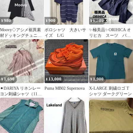
980
900
6,300
¥
¥
¥
Moovy◇アシメ裾異素
ポロシャツ 大きいサ
✨極美品✨ORIHICA オ
材ドッキングチュニッ
イズ L/G
リヒカ スーツ パン
ク ブラック 2XL 大き
ツ ネイビー 大きい
いサイズ♪
サイズ 13
1,690
13,000
1,900
¥
¥
¥
⚫︎DARIYA リネンレー
Puma MB02 Supernova
X-LARGE 刺繍ロゴ T
ヨン刺繍シャツ（11
シャツ ダークグリーン
号）大きいサイズ