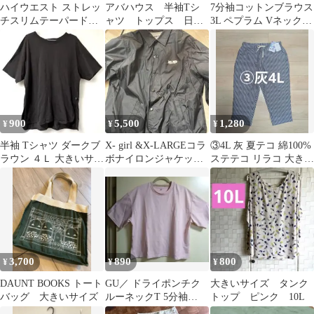
ハイウエスト ストレッ
アバハウス 半袖Tシ
7分袖コットンブラウス
チスリムテーパードデ
ャツ トップス 日本
3L ペプラム Vネック
ニム 低身長 大きいサイ
製 無地 大きいサイ
大きいサイズ ぽわん袖
ズ
ズ ゆったり L相当
綺麗め
900
5,500
1,280
¥
¥
¥
半袖 Tシャツ ダークブ
X- girl &X-LARGEコラ
③4L 灰 夏テコ 綿100%
ラウン ４Ｌ 大きいサイ
ボナイロンジャケット
ステテコ リラコ 大きい
ズ 後ろ側ボタン付き
定価12000円
サイズ カジュアルパン
ツ
3,700
890
800
¥
¥
¥
DAUNT BOOKS トート
GU／ ドライポンチク
大きいサイズ タンク
バッグ 大きいサイズ
ルーネックT 5分袖
トップ ピンク 10L
XXL ピンク 大きいサイ