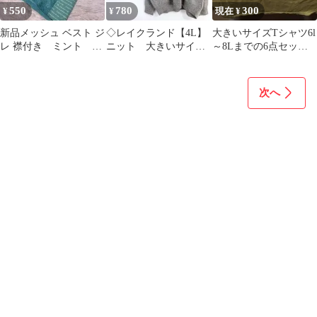
550
780
300
¥
¥
現在 ¥
新品メッシュ ベスト ジ
◇レイクランド【4L】
大きいサイズTシャツ6l
レ 襟付き ミント ア
ニット 大きいサイ
～8Lまでの6点セッ
ンサンブル 【LL】大
ズ Vネック オンワ
ト。纏め売りです。
きいサイズ
ード樫山 刺繍ロゴ
次へ