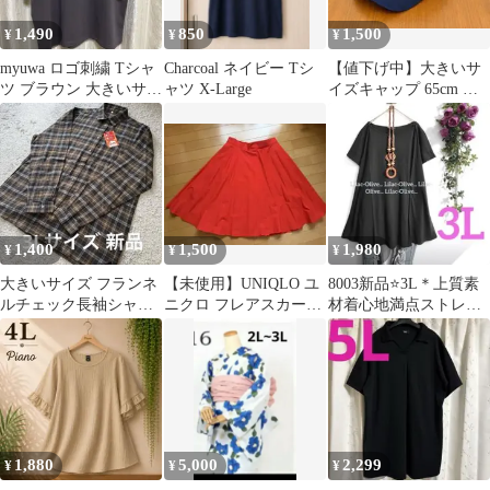
1,490
850
1,500
¥
¥
¥
myuwa ロゴ刺繍 Tシャ
Charcoal ネイビー Tシ
【値下げ中】大きいサ
ツ ブラウン 大きいサイ
ャツ X-Large
イズキャップ 65cm 無
ズ 5L
地 シンプル ブラック
1,400
1,500
1,980
¥
¥
¥
大きいサイズ フランネ
【未使用】UNIQLO ユ
8003新品⭐️3L＊上質素
ルチェック長袖シャツ
ニクロ フレアスカート
材着心地満点ストレッ
茶系 3L 新品
赤 XXL 大きいサイズ
チAラインチュニック
大きいサイズ
1,880
5,000
2,299
¥
¥
¥