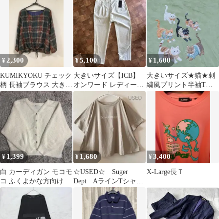
ズ
2,300
5,100
1,600
¥
¥
¥
KUMIKYOKU チェック
大きいサイズ【ICB】
大きいサイズ★猫★刺
柄 長袖ブラウス 大きい
オンワード レディース
繍風プリント半袖Tシ
サイズ（7）
パンツsize44
ャツ(カーキー)
1,399
1,680
3,400
¥
¥
¥
白 カーディガン モコモ
☆USED☆ Suger
X-Large長Ｔ
コ ふくよかな方向け
Dept AラインTシャ
ツ 大きめ 大きいサ
イズ