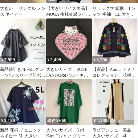
大きい サンダル メン
【大きいサイズ美品】
リラックマ 総柄 Tシ
ズ ネイビー
MOGA 接触冷感ライト
ャツ 半袖 LL 大きい
ローンブラウス 七分袖
サイズ
サイズＦ黒
2,999
2,499
3,790
¥
¥
¥
新品値引き4L~5L グレ
大きいサイズ ROSE
【新品】Amina アミナ
ー*パフスリーブ前ボタ
FANFAN✖️ハローキテ
コレクション 花柄
ンカットソーブラウス
ィTシャツ 4L
刺繍 長袖 綿100 大
大きいサイズ
きいサイズ
2,150
660
4,380
¥
現在 ¥
¥
新品 花柄 チュニック
大きいサイズ Karl
ラビアンジェ 美品
ネイビー 5L 大きいサ
Kani Tシャツ グリーン
大きいサイズ 4L サ