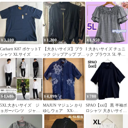
イズ 半袖 Tシャツ UV
XXL
イドライン バイカラ
カット
ーロングワンピース
3,100
1,200
1,950
¥
¥
¥
Carhartt K87 ポケットT
【大きいサイズ】ブラ
I 大きいサイズ チュニ
シャツ XLサイズ 大
ック ジップアップ ブル
ック ブラウス 5L 半袖
きいサイズ
ゾン 4L
シャツトップス 54番s
1,680
4,899
780
¥
¥
¥
5XL大きいサイズ ジ
MAJUN マジュン かり
SPAO【xxl】 黒 半袖ポ
ョガーパンツ ジャー
ゆしウェア XX-
ロシャツ 大きいサイ
ジ スウェット パン
LARGE
ズ オーバーサイズ
ツ ウエストゴム
韓国スパオ