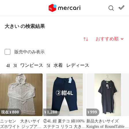
大きい の検索結果
並び替え
販売中のみ表示
ワンピース
水着
レディース
4l
3l
5l
800
1,280
999
現在 ¥
¥
¥
ニッセン 大きいサイ
②4L 紺 夏テコ 綿100%
新品大きいサイズ
ズホワイト ジップアッ
ステテコ リラコ 大きい
Knights of RoundTable紺