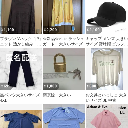
1,100
2,200
2,100
¥
¥
¥
ブラウン Vネック 半袖
☆新品☆ehate ラッシュ
キャップ メンズ 大きい
ニット 透かし編み 大
ガード 大きいサイズ
サイズ 野球帽 ゴルフ帽
きいサイズ 10L
子
699
1,800
600
¥
¥
¥
黒パンツ大きいサイズ
南京錠 大きい
お文具といっしょ 大き
4XL
いサイズ 3L 中古