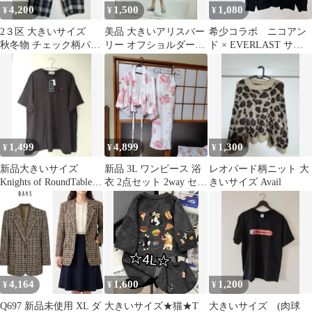
4,200
1,500
1,080
¥
¥
¥
2３区 大きいサイズ
美品 大きいアリスバー
希少コラボ ニコアン
秋冬物 チェック柄パン
リー オフショルダー風
ド × EVERLAST サイ
ツ 48
ニット LL 紺
ドジップ パーカー 大
きい
1,499
4,899
1,300
¥
¥
¥
新品大きいサイズ
新品 3L ワンピース 浴
レオパード柄ニット 大
Knights of RoundTable濃
衣 2点セット 2way セパ
きいサイズ Avail
灰色チュニック3L
レート 大きいサイズ
4,164
1,600
1,200
¥
¥
¥
Q697 新品未使用 XL ダ
大きいサイズ★猫★T
大きいサイズ (肉球