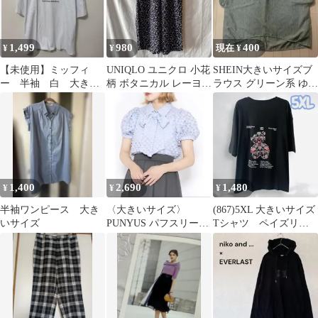
1,499
980
400
¥
¥
現在 ¥
【未使用】ミッフィ
UNIQLO ユニクロ 小花
SHEIN大きいサイズブ
ー 半袖 白 大きい
柄 ボタニカル レーヨン
ラウス グリーン系 ゆっ
サイズ 3L
リラコ 大きいサイズ
たりシルエット
XL
1,400
2,690
1,480
¥
¥
¥
半袖ワンピース 大き
〈大きいサイズ〉
(867)5XL 大きいサイズ
いサイズ
PUNYUS パフスリーブ
Tシャツ ペイズリー
ボウタイブラウス サイ
柄クマ ボタニカル
ズ2
黒