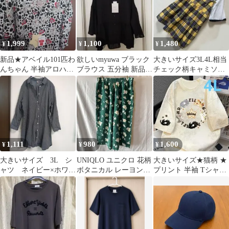
1,999
1,100
1,480
¥
¥
¥
新品★アベイル101匹わ
欲しいmyuwa ブラック
大きいサイズ3L4L相当
んちゃん 半袖アロハシ
ブラウス 五分袖 新品☆
チェック柄キャミソー
ャツダルメシアン柄大
大きいサイズ しまむら
ル
きいサイズ
1,111
980
1,600
¥
¥
¥
大きいサイズ 3L シ
UNIQLO ユニクロ 花柄
大きいサイズ★猫柄 ★
ャツ ネイビー×ホワイ
ボタニカル レーヨンリ
プリント 半袖 Tシャツ
ト
ラコ 大きいサイズXL
(アイボリー)