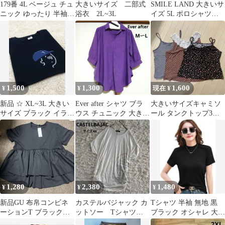
179番 4L ベージュ チュ
大きいサイズ 二部式
SMILE LAND 大きいサ
ニック ゆったり 半袖
浴衣 2L~3L
イズ 5L ポロシャツ・
フリル 大きい
カットソー・チュニッ
ク・黒
1,500
1,300
1,600
¥
¥
現在 ¥
新品 ☆ XL~3L 大きい
Ever after シャツ ブラ
大きいサイズキャミソ
サイズ ブラック イラス
ウス チュニック 大きい
ール タンクトップ3枚
トTシャツ
サイズ ゆったりめ
セット まとめ売り
1,280
2,380
1,480
¥
¥
¥
新品GU 布帛コンビネ
カステルバジャック カ
Tシャツ 半袖 無地 黒
ーションT ブラック
ットソー Tシャツ
ブラック オシャレ 大き
XL大きいサイズ
トップス 半袖 ドルマ
いサイズ L