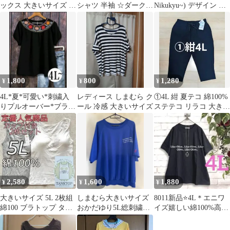
ックス 大きいサイズ チ
シャツ 半袖 ☆ダークグ
Nikukyu~) デザイン T
ェック JKT レディース
レー(4L)
シャツ ブラック
1,800
800
1,280
¥
¥
¥
4L*夏*可愛い*刺繍入
レディース しまむら ク
①4L 紺 夏テコ 綿100%
りプルオーバー*ブラッ
ール 冷感 大きいサイズ
ステテコ リラコ 大きい
ク黒*大きいサイズ
サイズ カジュアルパン
ツ
2,580
1,600
1,880
¥
¥
¥
大きいサイズ 5L 2枚組
しまむら大きいサイズ
8011新品⭐️4L＊エニワ
綿100 ブラトップ タン
おかだゆり5L総刺繍プ
イズ嬉しい綿100%高見
クトップ カップ付き
ルオーバー
えTシャツ大きいサイ
wg
ズ