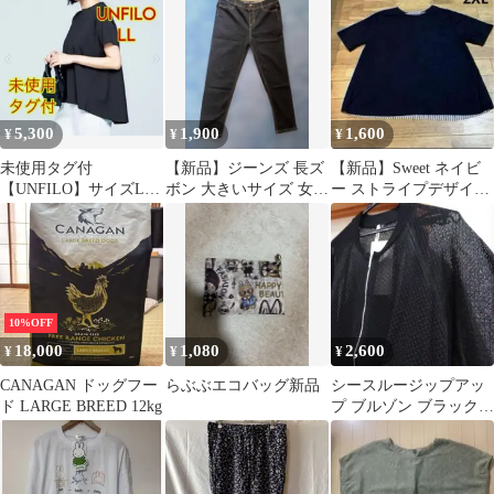
ン 大きいサイズ
5,300
1,900
1,600
¥
¥
¥
未使用タグ付
【新品】ジーンズ 長ズ
【新品】Sweet ネイビ
【UNFILO】サイズLL
ボン 大きいサイズ 女性
ー ストライプデザイン
洗える 半袖カットソー
LLサイズ
カットソー 3L 大きい
大きいサイズ
サイズ
10%OFF
18,000
1,080
2,600
¥
¥
¥
CANAGAN ドッグフー
らぶぶエコバッグ新品
シースルージップアッ
ド LARGE BREED 12kg
プ ブルゾン ブラック
３Ｌ大きいサイズ タ
グ付き新品