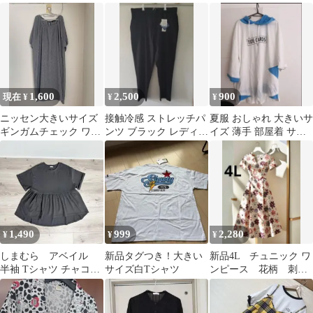
プパーカー 薄手
サイズ カジュアルパン
チュニックワンピLL
ツ
1,600
2,500
900
現在 ¥
¥
¥
ニッセン大きいサイズ
接触冷感 ストレッチパ
夏服 おしゃれ 大きいサ
ギンガムチェック ワン
ンツ ブラック レディー
イズ 薄手 部屋着 サイ
ピース半袖
ス大きいサイズ
ズ3XL
1,490
999
2,280
¥
¥
¥
しまむら アベイル
新品タグつき！大きい
新品4L チュニック ワ
半袖 Tシャツ チャコー
サイズ白Tシャツ
ンピース 花柄 刺繍
ルグレー 4L 大きいサ
プリント 大きいサイ
イズ
ズ