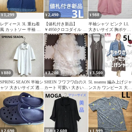
1,299
2,490
988
¥
¥
¥
レディース 3L 重ね着
【値札付き新品】
半袖シャツ ピンク LL
風 カットソー 半袖 ネ
￥4950クロコダイル メ
大きいサイズ 胸ポケッ
イビー 大きいサイズ ゆ
ンズ半袖Tシャツ 3L 大
ト
ったり
きいサイズ
880
3,200
3,500
¥
¥
¥
SPRING SEAON 半袖シ
SHEIN フワフワ白のス
5L noannu 編み上げジャ
ャツ 大きいサイズ 透け
カート 可愛い 大きいサ
ンスカ ワンピース 大き
感 ホワイト 4L
イズ 4XL クラゲスカー
いサイズ
ト
2,690
2,600
1,999
¥
現在 ¥
¥