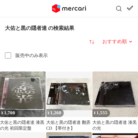
大佑と黒の隠者達 の検索結果
並び替え
販売中のみ表示
1,700
1,260
1,555
¥
¥
¥
大佑と黒の隠者達 漆黒
大佑と黒の隠者達 翻弄
大佑と黒の隠者達 漆黒
の光 初回限定盤
CD 【帯付き】
の光