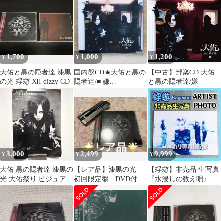
1,700
1,000
1,200
¥
¥
¥
大佑と黒の隠者達 漆黒
国内盤CD★大佑と黒の
【中古】邦楽CD 大佑
の光 蜉蝣 XII dizzy CD
隠者達/■ 嫌
と黒の隠者達/嫌
【VKD002/45291233277
41】L01453
3,000
2,499
9,999
¥
¥
¥
大佑 黒の隠者達 漆黒の
【レア品】漆黒の光
【蜉蝣】非売品 生写真
光 大佑祭り ビジュアル
初回限定盤 DVD付
『水浸しの数え唄』大
ポスター
大佑と黒の隠者達 初
佑と黒の隠者達 the
回生産限定
stads