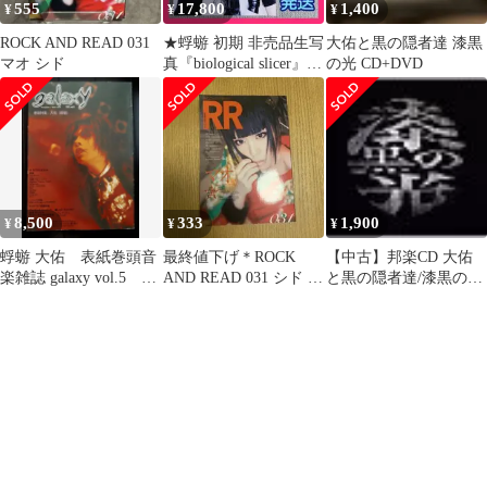
555
17,800
1,400
¥
¥
¥
ROCK AND READ 031
★蜉蝣 初期 非売品生写
大佑と黒の隠者達 漆黒
マオ シド
真『biological slicer』大
の光 CD+DVD
佑と黒の隠者達
8,500
333
1,900
¥
¥
¥
蜉蝣 大佑 表紙巻頭音
最終値下げ＊ROCK
【中古】邦楽CD 大佑
楽雑誌 galaxy vol.5 大
AND READ 031 シド マ
と黒の隠者達/漆黒の光
佑と黒の隠者達
オ
[DVD付初回限定盤]