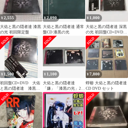
2,555
2,090
1,000
¥
¥
¥
大佑と黒の隠者達 漆黒
大佑と黒の隠者達 通常
大佑と黒の隠者達 深黒
の光 初回限定盤
盤CD 漆黒の光
の光 初回盤CD+DVD V
系 ヴィジュアル系
1,500
1,100
7,800
¥
¥
¥
初回盤CD+DVD 大佑
大佑と黒の隠者達
蜉蝣 大佑と黒の隠者達
と黒の隠者達 漆黒の
「嫌」「漆黒の光」2枚
CD DVD セット
光
セット