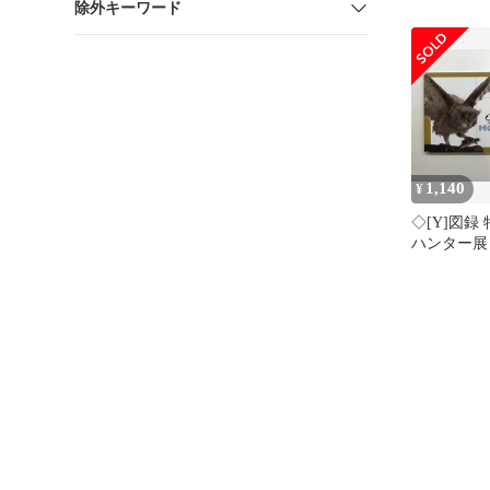
除外キーワード
ンター展 
物
1,140
¥
◇[Y]図録
ハンター展
億年 国立
2021年