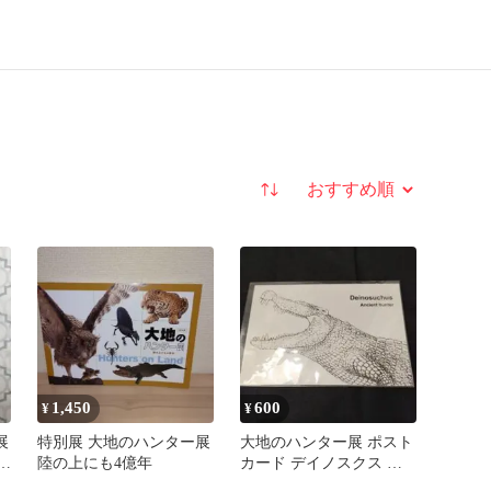
並び替え
1,450
600
¥
¥
展
特別展 大地のハンター展
大地のハンター展 ポスト
ぶ
陸の上にも4億年
カード デイノスクス デ
ィノスクス 国立博物館