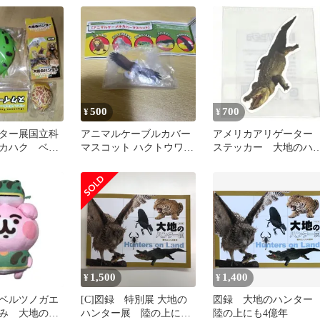
500
700
¥
¥
ター展国立科
アニマルケーブルカバー
アメリカアリゲータ
カハク ベル
マスコット ハクトウワ
ステッカー 大地のハ
 フィギュア＆
シ 大地のハンター展
ター展 希少
1,500
1,400
¥
¥
ベルツノガエ
[C]図録 特別展 大地の
図録 大地のハンタ
み 大地のハ
ハンター展 陸の上にも
陸の上にも4億年