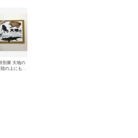
カナヘイの小動
4億年
 特別展 大地の
 陸の上にも4
科学博物館