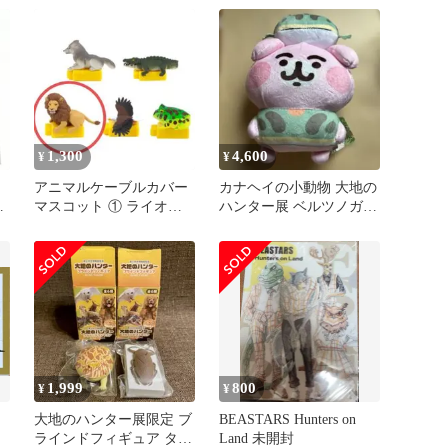
1,300
4,600
¥
¥
ー
アニマルケーブルカバー
カナヘイの小動物 大地の
ン
マスコット ① ライオ
ハンター展 ベルツノガエ
ン 大地のハンター展
ル ぬいぐるみ
1,999
800
¥
¥
ー
大地のハンター展限定 ブ
BEASTARS Hunters on
ラインドフィギュア タガ
Land 未開封