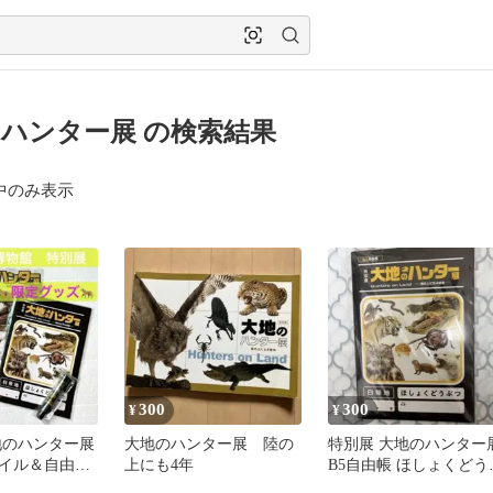
ハンター展 の検索結果
中のみ表示
300
300
¥
¥
地のハンター展
大地のハンター展 陸の
特別展 大地のハンター
イル＆自由帳
上にも4年
B5自由帳 ほしょくどう
つ