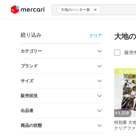
ンツにスキップ
大地のハンター展
絞り込み
大地の
クリア
カテゴリー
販売
ブランド
サイズ
販売状況
出品者
1,550
¥
特別展 大
商品の状態
クリアファ
セット