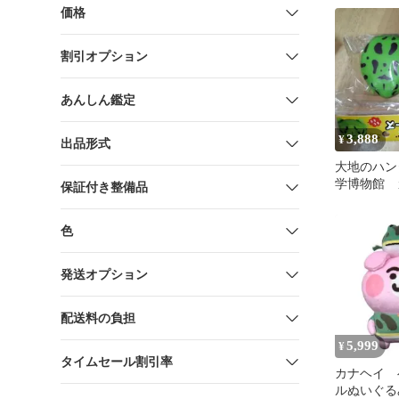
価格
割引オプション
あんしん鑑定
3,888
¥
出品形式
大地のハン
学博物館 
保証付き整備品
ツノガエル
スクイーズ
色
発送オプション
配送料の負担
5,999
¥
タイムセール割引率
カナヘイ 
ルぬいぐる