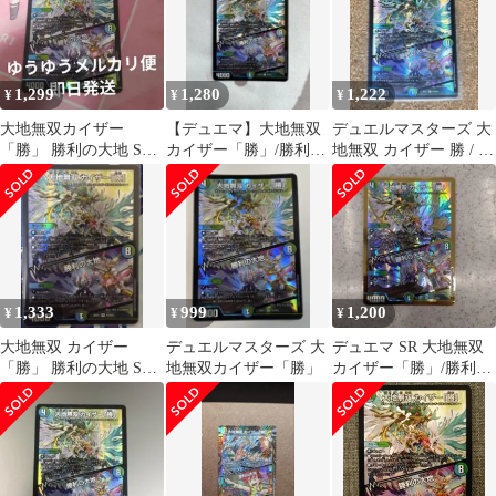
1,299
1,280
1,222
¥
¥
¥
大地無双カイザー
【デュエマ】大地無双
デュエルマスターズ 大
「勝」 勝利の大地 SR
カイザー「勝」/勝利の
地無双 カイザー 勝 / 勝
デュエル・マスターズ
大地 SR
利の大地 SR N3/N25
1,333
999
1,200
¥
¥
¥
大地無双 カイザー
デュエルマスターズ 大
デュエマ SR 大地無双
「勝」 勝利の大地 SR
地無双カイザー「勝」
カイザー「勝」/勝利の
スーパーレア デュエル
大地
マスターズ