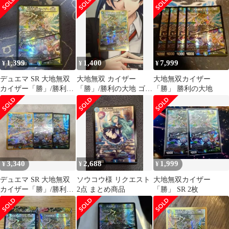
1,399
1,400
7,999
¥
¥
¥
デュエマ SR 大地無双
大地無双 カイザー
大地無双カイザー
カイザー「勝」/勝利の
「勝」/勝利の大地 ゴー
「勝」 勝利の大地
大地
ルドボーダー版
3,340
2,688
1,999
¥
¥
¥
デュエマ SR 大地無双
ソウコウ様 リクエスト
大地無双カイザー
カイザー「勝」/勝利の
2点 まとめ商品
「勝」 SR 2枚
大地 ゴールド 通常
版 セット