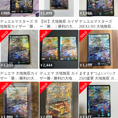
999
1,899
1,888
¥
¥
¥
デュエルマスターズ 大
【SE】大地無双 カイザ
デュエルマスターズ
地無双カイザー「勝」
ー「勝」｜勝利の大地
26EX1-N3 大地無双カ
【ゴールドボーダー仕
イザー「勝」 SR
様】
1,233
2,444
1,199
¥
¥
¥
デュエマ 大地無双カイ
デュエマ 大地無双 カイ
ますますつよいパック
ザー「勝」/勝利の大地
ザー勝 / 勝利の大地 SR
25の援軍 大地無双 カイ
【SR】
2枚
ザー 「勝」 / 勝利の大
地
1,000
2,888
1,111
¥
¥
¥