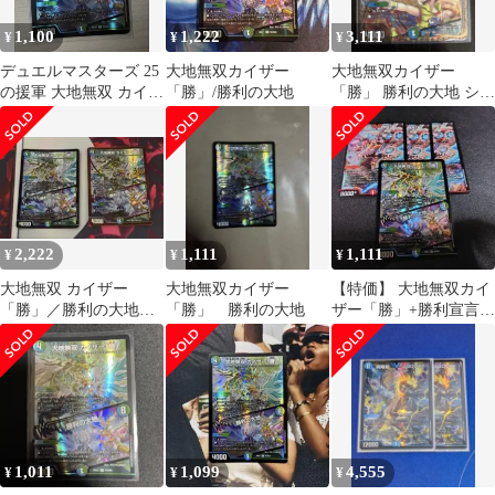
1,100
1,222
3,111
¥
¥
¥
デュエルマスターズ 25
大地無双カイザー
大地無双カイザー
の援軍 大地無双 カイザ
「勝」/勝利の大地
「勝」 勝利の大地 シー
ー「勝」 勝利の大地
クレット1枚
2,222
1,111
1,111
¥
¥
¥
大地無双 カイザー
大地無双カイザー
【特価】 大地無双カイ
「勝」／勝利の大地
「勝」 勝利の大地
ザー「勝」+勝利宣言
シク＋SRセット
鬼丸「覇」計4枚セット
1,011
1,099
4,555
¥
¥
¥