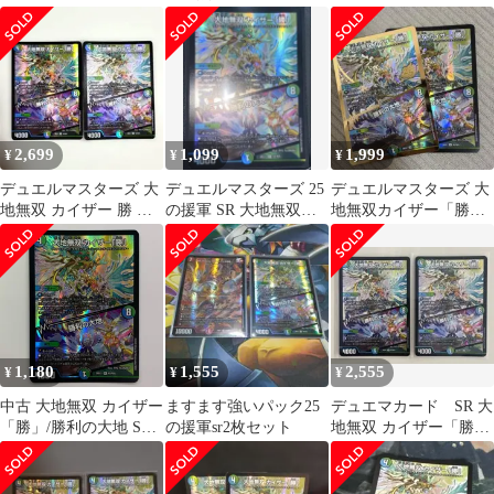
ターズ
「勝」 ２枚セット
2,699
1,099
1,999
¥
¥
¥
デュエルマスターズ 大
デュエルマスターズ 25
デュエルマスターズ 大
地無双 カイザー 勝 勝
の援軍 SR 大地無双カ
地無双カイザー「勝」
利の大地 SR 2枚セット
イザー「勝」/勝利の大
SR 26EX1 N3/N25
地
1,180
1,555
2,555
¥
¥
¥
中古 大地無双 カイザー
ますます強いパック25
デュエマカード SR 大
「勝」/勝利の大地 SR
の援軍sr2枚セット
地無双 カイザー「勝」
N3/N25
｜勝利の大地 2枚