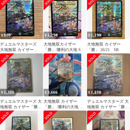
マスターズ
800
1,250
1,199
¥
¥
¥
デュエルマスターズ
大地無双カイザー
大地無双 カイザー
大地無双 カイザー
「勝」/勝利の大地 SR
「勝」 26/21 SR
「勝」/勝利の大地
N3/N25 26EX1
SR 25の援軍
1,300
3,666
1,170
¥
¥
¥
デュエルマスターズ 大
大地無双 カイザー
デュエルマスターズ 大
地無双 カイザー「勝」/
「勝」 /勝利の大地 シ
地無双 カイザー「勝」/
勝利の大地
ークレットレア
勝利の大地