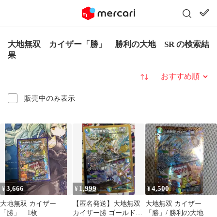
大地無双 カイザー「勝」 勝利の大地 SR の検索結
果
並び替え
販売中のみ表示
3,666
1,999
4,500
¥
¥
¥
大地無双 カイザー
【匿名発送】大地無双
大地無双 カイザー
「勝」 1枚
カイザー勝 ゴールドボ
「勝」/ 勝利の大地