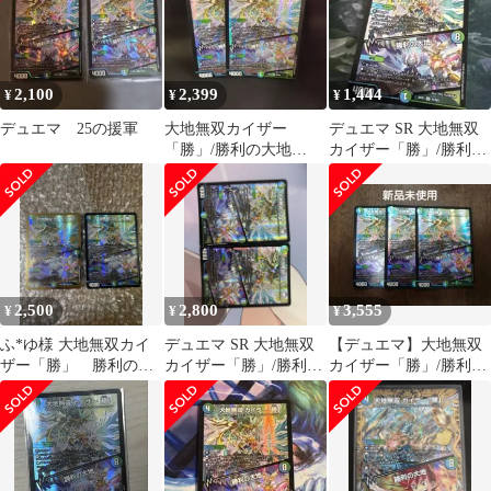
2,100
2,399
1,444
¥
¥
¥
デュエマ 25の援軍
大地無双カイザー
デュエマ SR 大地無双
「勝」/勝利の大地
カイザー「勝」/勝利の
【SR】{26EX1N3/N25}
大地
《多》
2,500
2,800
3,555
¥
¥
¥
ふ*ゆ様 大地無双カイ
デュエマ SR 大地無双
【デュエマ】大地無双
ザー「勝」 勝利の大
カイザー「勝」/勝利の
カイザー「勝」/勝利の
地２枚
大地2枚セット
大地SR 26EX1N3/N25 3
枚