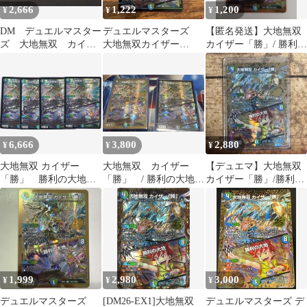
2,666
1,222
1,200
¥
¥
¥
DM デュエルマスター
デュエルマスターズ
【匿名発送】大地無双
ズ 大地無双 カイザ
大地無双カイザー
カイザー「勝」/ 勝利の
ー「勝」 勝利の大
「勝」/勝利の大地 sr
大地
地 SR
1枚
(秘)N3/(秘)N25
26EX1 2枚セット ※
商品説明文確認
6,666
3,800
2,880
¥
¥
¥
大地無双 カイザー
大地無双 カイザー
【デュエマ】大地無双
「勝」 勝利の大地
「勝」 / 勝利の大地
カイザー「勝」/勝利の
４枚 SR DM26-
金枠1枚、ノーマルSR1
大地 SR シークレッ
EX1 ますますつよい
枚
ト 秘 金枠
パック 25の援軍 デュ
エルマスターズ ちゅ
うてつ N3
1,999
2,980
3,000
¥
¥
¥
デュエルマスターズ
[DM26-EX1]大地無双
デュエルマスターズ デ