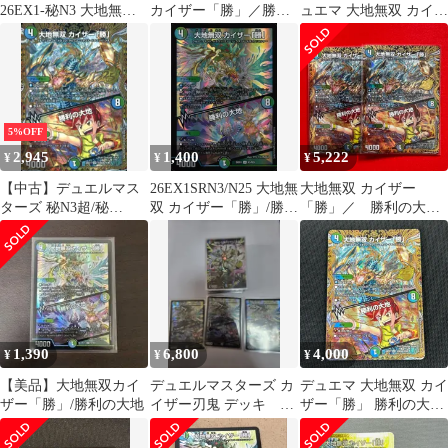
26EX1-秘N3 大地無双
カイザー「勝」／勝利
ュエマ 大地無双 カイザ
カイザー「勝」 SR
の大地【SR】秘N3超/
ー「勝」/勝利の大地
秘N5 IT6ZY9FGGHGG
SR DM26-EX1-秘N3超
秘N5 トレカ TCG 208
5%OFF
2,945
1,400
5,222
¥
¥
¥
【中古】デュエルマス
26EX1SRN3/N25 大地無
大地無双 カイザー
ターズ 秘N3超/秘
双 カイザー「勝」/勝利
「勝」／ 勝利の大
N5[SR]：大地無双 カイ
の大地
地 SR 秘 シク シ
ザー「勝」/勝利の大地
ークレット 2枚
【26EX1】
1,390
6,800
4,000
¥
¥
¥
【美品】大地無双カイ
デュエルマスターズ カ
デュエマ 大地無双 カイ
ザー「勝」/勝利の大地
イザー刃鬼 デッキ ド
ザー「勝」 勝利の大地
キドキ強いデッキ カ
SR 秘 シークレット
イザー勝3
26EX1SRHN3T/HN5 ま