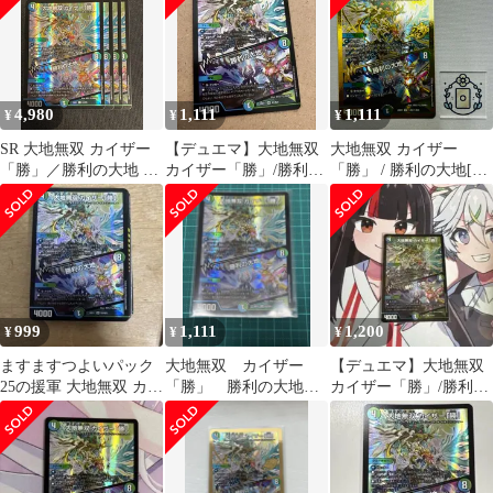
すますつよいパック 25
の援軍
4,980
1,111
1,111
¥
¥
¥
SR 大地無双 カイザー
【デュエマ】大地無双
大地無双 カイザー
「勝」／勝利の大地 ４
カイザー「勝」/勝利の
「勝」 / 勝利の大地[シ
枚セット ますますつよ
大地 SR
ークレット]【SR】
いパック 25の援軍
(DM26EX1 ㊙N3/㊙
N25)《水/自然》【1
枚】
999
1,111
1,200
¥
¥
¥
ますますつよいパック
大地無双 カイザー
【デュエマ】大地無双
25の援軍 大地無双 カイ
「勝」 勝利の大地
カイザー「勝」/勝利の
ザー 「勝」 / 勝利の大
【SR】
大地 SR
地