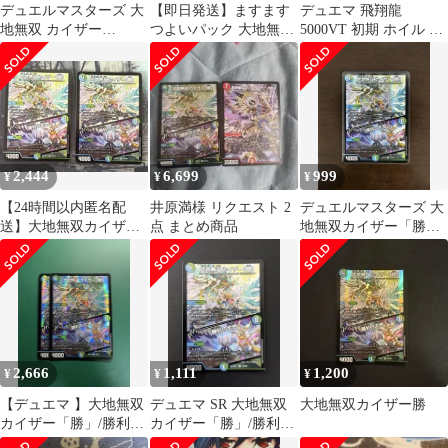
デュエルマスターズ 大
【即日発送】ますます
デュエマ 飛翔龍
地無双 カイザー
つよいパック 大地無双
5000VT 初期 ホイル 2
「勝」 勝利の大地
カイザー 「勝」 / 勝利
枚セット
の大地
2,444
6,699
999
¥
¥
¥
【24時間以内匿名配
井原満様 リクエスト 2
デュエルマスターズ 大
送】大地無双カイザー
点 まとめ商品
地無双カイザー「勝」/
「勝」 SR 2枚
勝利の大地
2,666
1,111
1,200
¥
¥
¥
【デュエマ 】大地無双
デュエマ SR 大地無双
大地無双カイザー勝
カイザー「勝」/勝利の
カイザー「勝」/勝利の
大地
大地