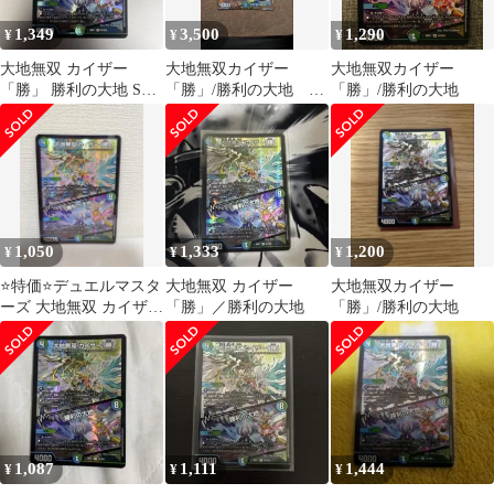
1,349
3,500
1,290
¥
¥
¥
大地無双 カイザー
大地無双カイザー
大地無双カイザー
「勝」 勝利の大地 SR
「勝」/勝利の大地 シ
「勝」/勝利の大地
スーパーレア デュエル
ークレット
マスターズ
1,050
1,333
1,200
¥
¥
¥
⭐️特価⭐️デュエルマスタ
大地無双 カイザー
大地無双カイザー
ーズ 大地無双 カイザー
「勝」／勝利の大地
「勝」/勝利の大地
「勝」/ 勝利の大地
1,087
1,111
1,444
¥
¥
¥