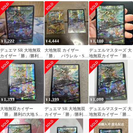
ーダー 【24時間以内発
送】
1,222
4,444
1,100
¥
¥
¥
デュエマ SR 大地無双
大地無双 カイザー
デュエルマスターズ 大
カイザー「勝」/勝利の
「勝」 パラレル・SR
地無双カイザー「勝」
大地
セット
勝利の大地
1,333
1,399
1,000
¥
¥
¥
大地無双カイザー
デュエマ SR 大地無双
デュエルマスターズ 大
「勝」 勝利の大地 SR
カイザー「勝」/勝利の
地無双カイザー「勝」/
デュエル・マスターズ
大地
勝利の大地 SR N3/N25