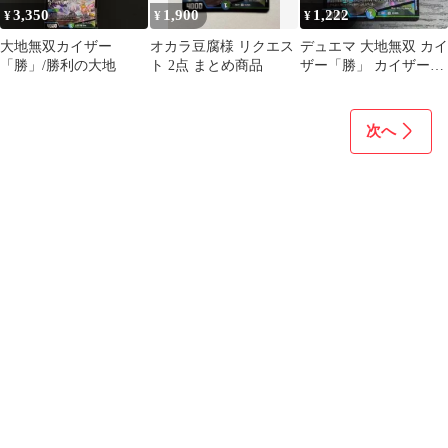
3,350
1,900
1,222
¥
¥
¥
大地無双カイザー
オカラ豆腐様 リクエス
デュエマ 大地無双 カイ
「勝」/勝利の大地
ト 2点 まとめ商品
ザー「勝」 カイザー勝
勝利の大地 SR
次へ