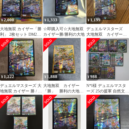
2,000
1,333
1,199
¥
¥
¥
大地無双 カイザー「勝
☆即購入可☆大地無双
デュエルマスターズ
利」 2枚セット DM26-
カイザー勝/勝利の大地
大地無双 カイザー
EX1
「勝」/勝利の大地 金
1,222
1,888
988
¥
¥
¥
デュエルマスターズ 大
大地無双 カイザー
N*I様 デュエルマスタ
地無双 カイザー 勝 / 勝
「勝」 勝利の大地
ーズ 25の援軍 自然文明
利の大地 SR N3/N25
【SR】 2枚セット
デッキパーツ