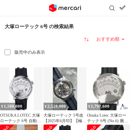
大塚ローテック 6号 の検索結果
並び替え
販売中のみ表示
1,500,000
2,528,000
1,797,600
¥
¥
¥
OTSUKA LOTEC 大塚
大塚ローテック 5号改
Otsuka Lotec 大塚ロー
ローテック 6号 自動巻
【2025年6月印】【極美
テック 6号 (No.6) 腕時
き時計
品】
計