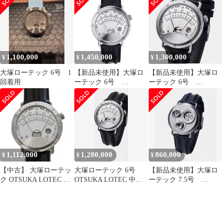
1,100,000
1,450,000
1,300,000
¥
¥
¥
大塚ローテック 6号 1
【新品未使用】大塚ロ
【新品未使用】大塚ロ
回着用
ーテック 6号
ーテック 6号
OTSUKA LOTEC
OTSUKA LOTEC
1,112,000
1,280,000
860,000
¥
¥
¥
【中古】 大塚ローテッ
大塚ローテック 6号
【新品未使用】大塚ロ
ク OTSUKA LOTEC 6
OTSUKA LOTEC 中古
ーテック 7.5号
号 No.6 レトログラード
品
OTSUKA LOTEC
自動巻き 43mm 国産機
械式腕時計 ダブルレト
ログラード 希少モデル