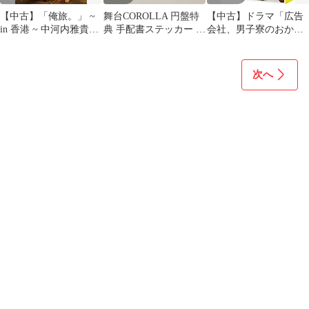
【中古】「俺旅。」 ~
舞台COROLLA 円盤特
【中古】ドラマ「広告
in 香港 ~ 中河内雅貴×
典 手配書ステッカー ソ
会社、男子寮のおかず
植木 豪/良知真次×大山
ウスケ 大山真志
くん」 [DVD]
真志 九龍編 [DVD]
ggw725x
次へ