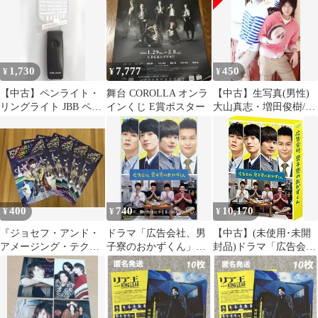
「COROLLA」Produced
by KRIST オンラインく
じ G賞 ステージフォト
ブロマイド
1,730
7,777
450
¥
¥
¥
【中古】ペンライト・
舞台 COROLLA オンラ
【中古】生写真(男性)
リングライト JBB ペン
インくじ E賞ポスター
大山真志・増田俊樹/膝
ライト2024 「JBB
上・大山衣装白・青・
Concert Tour 2024」
ボーダー・左向き・増
田衣装ピンク・右手帽
子・後ろに鏡/大山真志
＆増田俊樹 Spring Festa
2010 20th
ANNIVARSARY EVENT
400
740
10,170
¥
¥
¥
～20歳の旅立ち～
『ジョセフ・アンド・
ドラマ「広告会社、男
【中古】(未使用･未開
アメージング・テクニ
子寮のおかずくん」
封品)ドラマ「広告会
カラー・ドリームコー
[DVD3枚組]
社、男子寮のおかずく
ト』フライヤー5枚
ん」 [DVD]