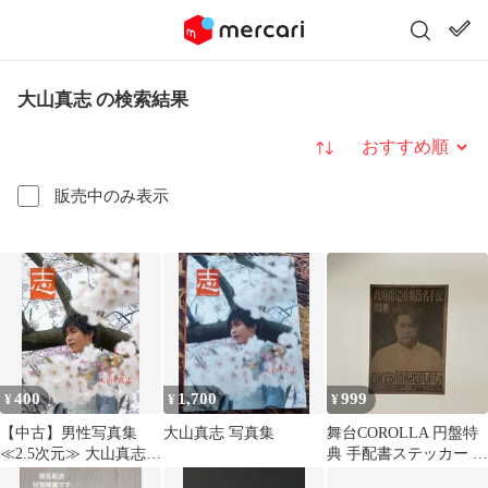
大山真志 の検索結果
並び替え
販売中のみ表示
400
1,700
999
¥
¥
¥
【中古】男性写真集
大山真志 写真集
舞台COROLLA 円盤特
≪2.5次元≫ 大山真志写
典 手配書ステッカー ソ
真集 志 -kokorozashi-
ウスケ 大山真志