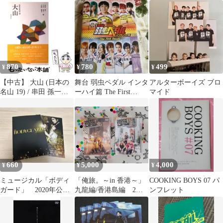
Supporter’s DVD
VOL.13 四天宝寺B編
870
780
499
¥
¥
¥
【中古】 大山 (日本の
舞台 弱虫ペダル インタ
アルターボーイズ ブロ
名山 19) / 串田 孫一、
ーハイ篇 The First
マイド
今井 通子 / 博品社
Result〈2枚組〉
660
5,000
4,000
¥
¥
¥
ミュージカル「ボディ
「俺旅。～in 香港～」
COOKING BOYS 07 パ
ガード」 2020年公
九龍編/香港島編 2本
ンフレット
演 パンフレット
セット