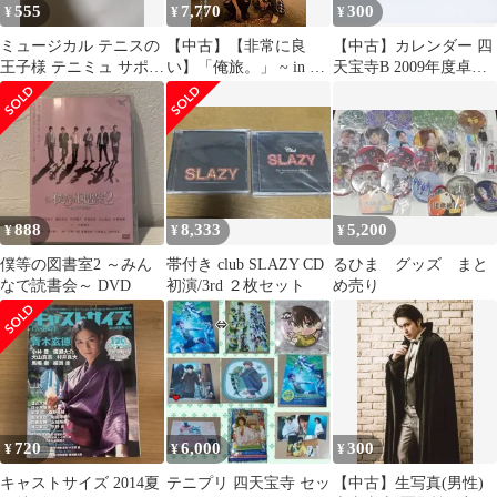
555
7,770
300
¥
¥
¥
ミュージカル テニスの
【中古】【非常に良
【中古】カレンダー 四
王子様 テニミュ サポー
い】「俺旅。」 ~ in 香
天宝寺B 2009年度卓上
ターズDVD 四天宝寺 B
港 ~ 中河内雅貴×植木
スクールカレンダー
豪/良知真次×大山真志
「ミュージカル テニス
九龍編 [DVD] ggw725x
の王子様 The Treasure
Match 四天宝寺 feat. 氷
帝」
888
8,333
5,200
¥
¥
¥
僕等の図書室2 ～みん
帯付き club SLAZY CD
るひま グッズ まと
なで読書会～ DVD
初演/3rd ２枚セット
め売り
720
6,000
300
¥
¥
¥
キャストサイズ 2014夏
テニプリ 四天宝寺 セッ
【中古】生写真(男性)