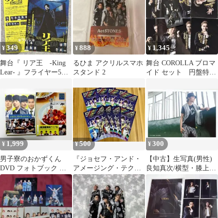
349
888
1,345
¥
¥
¥
舞台『 リア王 -King
るひま アクリルスマホ
舞台 COROLLA ブロマ
Lear- 』フライヤー5
スタンド 2
イド セット 円盤特
枚 内野聖陽
典 トレカ
1,999
500
300
¥
¥
¥
男子寮のおかずくん
『ジョセフ・アンド・
【中古】生写真(男性)
DVD フォトブック セ
アメージング・テクニ
良知真次/横型・膝上・
ット
カラー・ドリームコー
衣装黒・グレー・帽
ト』フライヤー8枚
子・右向き・目線右/中
河内雅貴×植木豪/良知
真次×大山真志 『俺
旅。in香港』完成披露