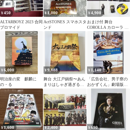
イベント
450
1,000
4,900
¥
¥
¥
ALTARBOYZ 2023 合同
ActSTONES スマホスタ
おまけ付 舞台
ブロマイド
ンド
COROLLA カローラ ユ
ウヤ 滝澤諒 やっぱりス
テーキ
6,000
9,888
1,140
¥
¥
¥
明治座の変 麒麟に
舞台 大江戸鍋祭〜あん
「広告会社、男子寮の
の・る
まりはしゃぎ過ぎると
おかずくん」劇場版
討たれちゃうよ〜 DVD
[DVD]
新品 未開封
1,600
2,400
690
¥
¥
¥