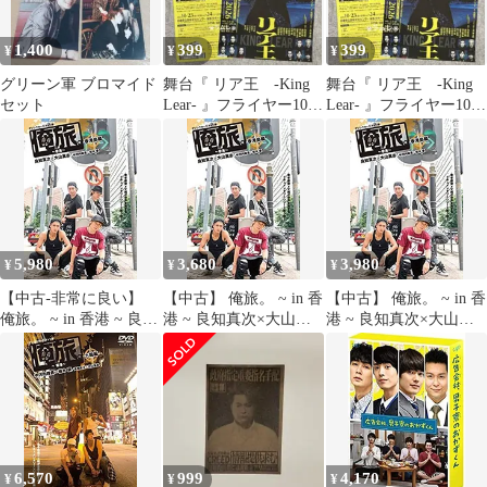
1,400
399
399
¥
¥
¥
グリーン軍 ブロマイド
舞台『 リア王 -King
舞台『 リア王 -King
セット
Lear- 』フライヤー10
Lear- 』フライヤー10
枚 内野聖陽
枚 内野聖陽.
5,980
3,680
3,980
¥
¥
¥
【中古-非常に良い】
【中古】 俺旅。 ~ in 香
【中古】 俺旅。 ~ in 香
俺旅。 ~ in 香港 ~ 良知
港 ~ 良知真次×大山真
港 ~ 良知真次×大山真
真次×大山真志/中河内
志/中河内雅貴×植木 豪
志/中河内雅貴×植木 豪
雅貴×植木 豪 香港島編
香港島編 [DVD]
香港島編 [DVD]
[DVD]
6,570
999
4,170
¥
¥
¥