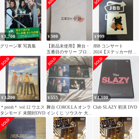
わり LHDV-1002 [D]
【DVD】(P26)
1,700
300
999
¥
¥
¥
グリーン軍 写真集
【新品未使用】舞台・
JBB コンサート
五番目のサリー プログ
2024【ステッカー付
ラム本
き】中川晃教 藤岡正
明 東啓介 大山真志
3,200
555
1,100
¥
¥
¥
＊pnish＊ vol.12 ウエス
舞台 COROLLA オンラ
Club SLAZY 初演 DVD
タンモード 未開封DVD
インくじ ソウスケ 大山
真志 ブロマイド ステフ
ォ