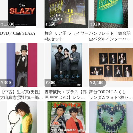
1,830
350
320
¥
¥
¥
DVD／Club SLAZY
舞台 リア王 フライヤー
パンフレット 舞台弱
4枚セット
虫ペダルインターハイ
篇 The Second Order
300
300
2,400
¥
¥
¥
【中古】生写真(男性)
携帯彼氏 + プラス【邦
舞台COROLLA くじ
大山真志(粟野慎一郎)/
画 中古 DVD】レンタ
ランダムフォト7枚セッ
膝上・衣装黒・帽子・
ル落ち
ト
右手上げ・壁の間/舞台
「る・ひまわり『英雄
のうそ』」ブロマイド