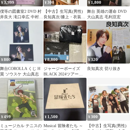
3,999
300
1,800
¥
¥
¥
僕等の図書室2 DVD 村
【中古】生写真(男性)
舞台 英雄の運命 DVD
井良大 滝口幸広 中村龍
良知真次/膝上・衣装
大山真志 毛利亘宏
介
黒・黄色・両手組み・
階段/中河内雅貴×植木
豪/良知真次×大山真志
『俺旅。in香港』完成
披露イベント
800
8,800
320
¥
¥
¥
舞台COROLLA くじ H
ジャージーボーイズ
良知真次 切り抜き
賞 ソウスケ 大山真志
BLACK 2024ツアーグ
ッズ
499
1,500
300
¥
¥
¥
ミュージカル テニスの
Musical 冒険者たち ～
【中古】生写真(男性)