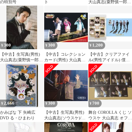
の特別号
ト
大山真志(粟野慎一郎)/
膝上・衣装黒・マン
ト・左向き・右手上げ/
舞台「る・ひまわり
『英雄のうそ』」ブロ
マイド
300
300
1,200
¥
¥
¥
【中古】生写真(男性)
【中古】コレクション
【中古】クリアファイ
大山真志(粟野慎一郎)/
カード(男性) 大山真
ル(男性アイドル) 僕等
上半身・衣装黒・右向
志・廣瀬智紀・郷本直
の図書室3 A4クリアフ
き・目線正面・右手上
也/Supporter/「今泉親衛
ァイルセット(2枚組)
げ/舞台「る・ひまわり
隊」/舞台『弱虫ペダ
「僕等の図書室3～みん
『英雄のうそ』」ブロ
ル』 トレーディングカ
なで読書会～」
マイド
ード第2弾
2,666
300
700
¥
¥
¥
かみばな 下 矢崎広
【中古】生写真(男性)
舞台 COROLLA くじ ソ
DVD る・ひまわり
大山真志(ソウスケ)/ラ
ウスケ 大山真志 オフシ
イブフォト・横型・2L
ョット ブロマイド
サイズ/舞台