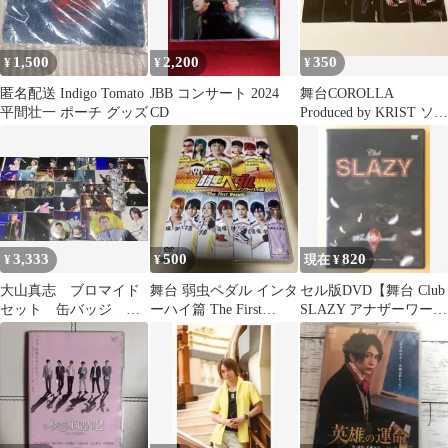
1,500
2,200
350
¥
¥
¥
匿名配送 Indigo Tomato
JBB コンサート 2024
舞台COROLLA
平間壮一 ポーチ グッズ
CD
Produced by KRIST ソウ
スケ 大山真志
3,333
500
820
¥
¥
現在 ¥
大山真志 ブロマイド
舞台 弱虫ペダル インタ
セル版DVD【舞台 Club
セット 缶バッジ 直
ーハイ篇 The First
SLAZY アナザーワール
筆サイン
Result〈2枚組〉
ド】大山真志 加藤良輔