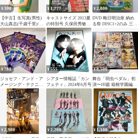
300
1,777
2,800
¥
¥
¥
【中古】生写真(男性)
キャストサイズ 2013夏
DVD 晦日明治座 納め
大山真志(千歳千里)/膝
の特別号 久保田秀敏味
る祭 DISC1+2のみ 三上
上・ユニフォーム・左
方良介佐々木喜英松田
真史 る・ひまわり
手ラケット・背景白/ミ
凌佐藤流司
ュージカル『テニスの
王子様』The Treasure
Match 四天宝寺 feat. 氷
帝
788
555
8,500
¥
¥
¥
ジョセフ・アンド・ア
シアター情報誌「カン
舞台「弱虫ペダル」初
メージング・テクニカ
フェティ」2024年6月号
演〜IH篇 箱根学園編
ラー・ドリームコー
DVDセット
ト チラシ 3枚
2,980
2,200
1,100
¥
¥
¥