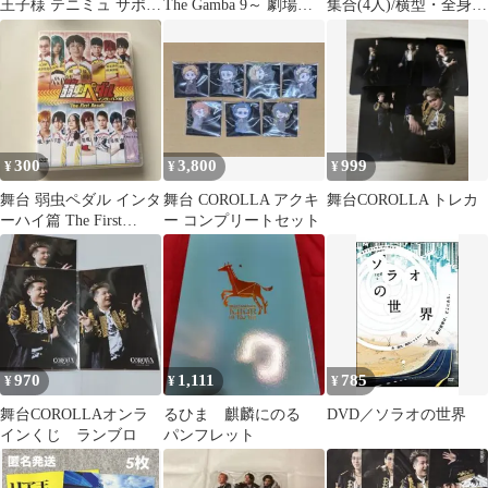
王子様 テニミュ サポー
The Gamba 9～ 劇場販
集合(4人)/横型・全身
ターズDVD 四天宝寺 B
売パンフレット
(足見切れ)・ピース・
黒のタンクトップ/中河
内雅貴×植木豪/良知真
次×大山真志 『俺旅。
in香港』完成披露イベ
ント
300
3,800
999
¥
¥
¥
舞台 弱虫ペダル インタ
舞台 COROLLA アクキ
舞台COROLLA トレカ
ーハイ篇 The First
ー コンプリートセット
Result ペダステ
970
1,111
785
¥
¥
¥
舞台COROLLAオンラ
るひま 麒麟にのる
DVD／ソラオの世界
インくじ ランブロ
パンフレット