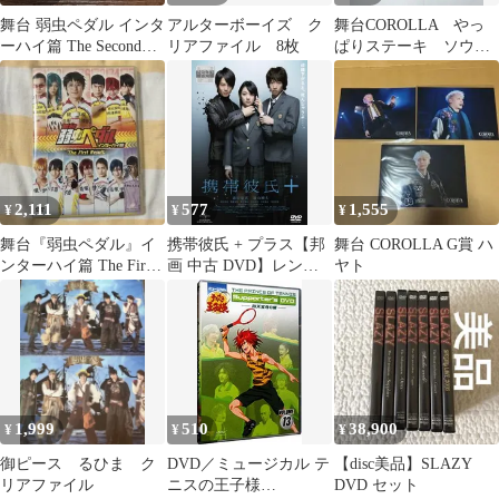
舞台 弱虫ペダル インタ
アルターボーイズ ク
舞台COROLLA やっ
ーハイ篇 The Second
リアファイル 8枚
ぱりステーキ ソウス
Order〈2枚組〉
ケ
2,111
577
1,555
¥
¥
¥
舞台『弱虫ペダル』イ
携帯彼氏 + プラス【邦
舞台 COROLLA G賞 ハ
ンターハイ篇 The First
画 中古 DVD】レンタ
ヤト
Result DVD
ル落ち
1,999
510
38,900
¥
¥
¥
御ピース るひま ク
DVD／ミュージカル テ
【disc美品】SLAZY
リアファイル
ニスの王子様
DVD セット