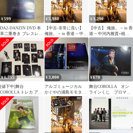
599
5,980
3,290
¥
¥
¥
DA2-DANZIN DVD 本
【中古-非常に良い】
【中古】 俺旅。 ~ in 香
革二重巻き ブレスレッ
俺旅。 ~ in 香港 ~ 中河
港 ~ 中河内雅貴×植木
ト レザーる・ひまわり
内雅貴×植木 豪/良知真
豪/良知真次×大山真志
次×大山真志 九龍編
九龍編 [DVD]
[DVD]
1,755
3,000
670
¥
¥
¥
[値下中]舞台
アルゴミュージカル
舞台COROLLA オン
COROLLA トレカ アク
かぐやの浦島モモタロ
ラインくじ ブロマイ
スタ ブロマイドセット
ウ 新・かぐやの浦島
ド
モモタロウ セット