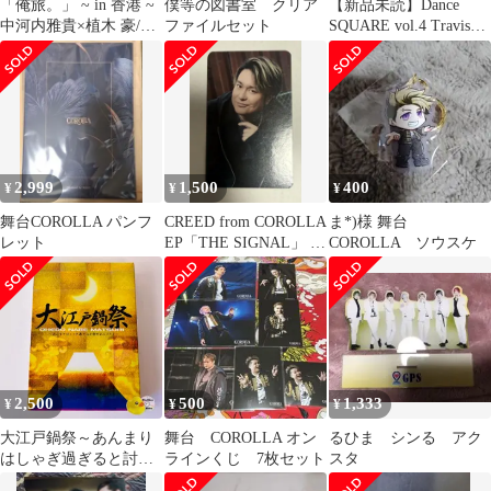
「俺旅。」 ~ in 香港 ~
僕等の図書室 クリア
【新品未読】Dance
中河内雅貴×植木 豪/良
ファイルセット
SQUARE vol.4 Travis
知真次×大山真志 九龍
Japan
編 [(中古品)
2,999
1,500
400
¥
¥
¥
舞台COROLLA パンフ
CREED from COROLLA
ま*)様 舞台
レット
EP「THE SIGNAL」 ソ
COROLLA ソウスケ
ウスケ
2,500
500
1,333
¥
¥
¥
大江戸鍋祭～あんまり
舞台 COROLLA オン
るひま シンる アク
はしゃぎ過ぎると討た
ラインくじ 7枚セット
スタ
れちゃうよ～ る・ひま