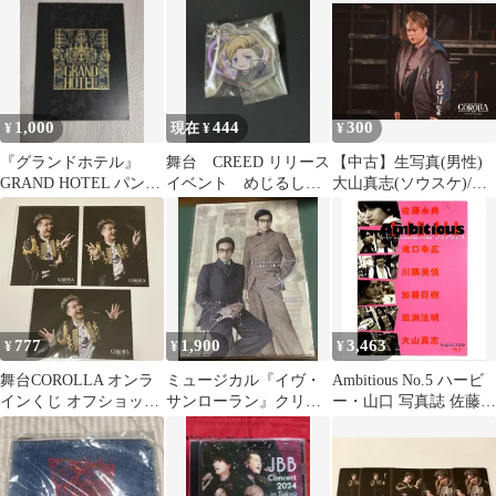
1,000
444
300
¥
現在 ¥
¥
『グランドホテル』
舞台 CREED リリース
【中古】生写真(男性)
GRAND HOTEL パンフ
イベント めじるしチ
大山真志(ソウスケ)/ラ
レット
ャーム ソウスケ 大
イブフォト・横型・2L
山真志
サイズ/舞台
「COROLLA」Produced
by KRIST オンラインく
じ G賞 ステージフォト
ブロマイド
777
1,900
3,463
¥
¥
¥
舞台COROLLA オンラ
ミュージカル『イヴ・
Ambitious No.5 ハービ
インくじ オフショット
サンローラン』クリア
ー・山口 写真誌 佐藤
ブロマイド ソウスケ 大
ファイル 海宝直人
永典,大山 真志,滝口 幸
山真志
東山義久
広,川隅 美慎,加藤 巨樹,
田渕 法明,(撮