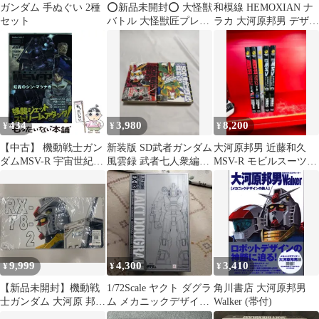
ガンダム 手ぬぐい 2種
⭕️新品未開封⭕️ 大怪獣
和模線 HEMOXIAN ナ
セット
バトル 大怪獣匠プレミ
ラカ 大河原邦男 デザイ
アムバインダー プロモ
ン 応龍号 通常版
カード付
434
3,980
8,200
¥
¥
¥
【中古】 機動戦士ガン
新装版 SD武者ガンダム
大河原邦男 近藤和久
ダムMSV-R 宇宙世紀英
風雲録 武者七人衆編
MSV-R モビルスーツバ
雄伝説 虹霓のシン・マ
+風林火山編
リエーション ザク編
ツナガ FABULOUS-T3
ジオン編
(角川コミックスエース
KCA377-4) / 虎哉孝
征、大河原邦男 /
KADOKAWA
9,999
4,300
3,410
¥
¥
¥
【新品未開封】機動戦
1/72Scale ヤクト ダグラ
角川書店 大河原邦男
士ガンダム 大河原 邦男
ム メカニックデザイナ
Walker (帯付)
イラスト ラバーマット
ー 大河原邦男展Ver.