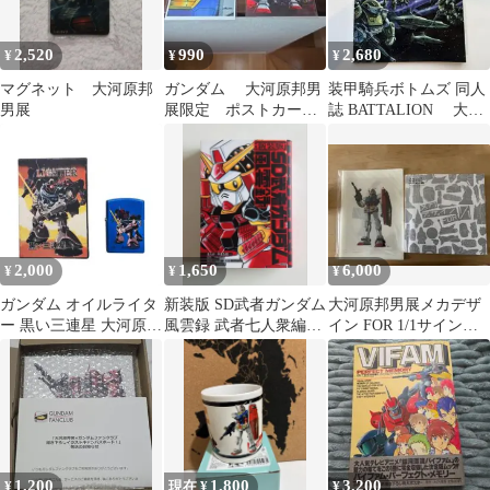
2,520
990
2,680
¥
¥
¥
マグネット 大河原邦
ガンダム 大河原邦男
装甲騎兵ボトムズ 同人
男展
展限定 ポストカード2
誌 BATTALION 大河
枚セット
原邦男
2,000
1,650
6,000
¥
¥
¥
ガンダム オイルライタ
新装版 SD武者ガンダム
大河原邦男展メカデザ
ー 黒い三連星 大河原邦
風雲録 武者七人衆編
イン FOR 1/1サイン付
男 USED 当時物 箱あり
+風林火山編
き
古物
1,200
1,800
3,200
¥
現在 ¥
¥