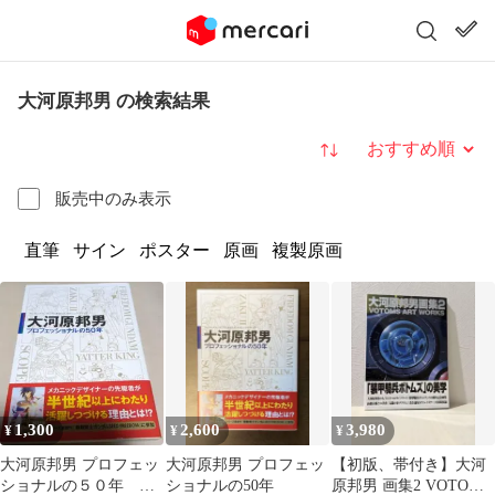
大河原邦男 の検索結果
並び替え
販売中のみ表示
直筆
サイン
ポスター
原画
複製原画
1,300
2,600
3,980
¥
¥
¥
大河原邦男 プロフェッ
大河原邦男 プロフェッ
【初版、帯付き】大河
ショナルの５０年 古
ショナルの50年
原邦男 画集2 VOTOMS