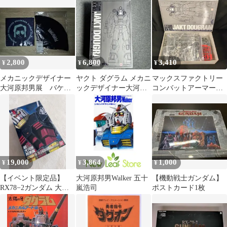
2,800
6,800
3,410
¥
¥
¥
メカニックデザイナー
ヤクト ダグラム メカニ
マックスファクトリー
大河原邦男展 バケッ
ックデザイナー大河原
コンバットアーマーズ
トハット ミニタオ
邦男展ver
MAX ヤクトダグラム
ル ガンダム ボトム
メカニックデザイナー
ズ
大河原邦男展Ver 1/72
19,000
3,864
1,000
¥
¥
¥
【イベント限定品】
大河原邦男Walker 五十
【機動戦士ガンダム】
RX78−2ガンダム 大河
嵐浩司
ポストカード1枚
原邦男展 プラモデル