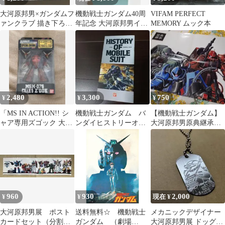
大河原邦男×ガンダムフ
機動戦士ガンダム40周
VIFAM PERFECT
ァンクラブ 描き下ろし
年記念 大河原邦男イラ
MEMORY ムック本
イラストキャンバスボ
スト マグカップ（ホワ
ード
イトベース隊）
2,480
3,300
750
¥
¥
¥
「MS IN ACTION!! シ
機動戦士ガンダム バ
【機動戦士ガンダム】
ャア専用ズゴック 大河
ンダイヒストリーオブ
大河原邦男原典継承ポ
原邦男イラストVer.」
モビルスーツ 昭和
スター 雑誌付録
当時物 大河原邦男
960
930
2,000
¥
¥
現在 ¥
大河原邦男展 ポスト
送料無料☆ 機動戦士
メカニックデザイナー
カードセット（分割
ガンダム （劇場
大河原邦男展 ドッグタ