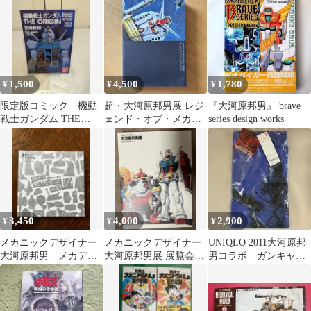
デザイナー 大河原邦男
ック
プロフェッショナルの
50年
1,500
4,500
1,780
¥
¥
¥
限定版コミック 機動
超・大河原邦男展 レジ
『大河原邦男』 brave
戦士ガンダム THE
ェンド・オブ・メカデ
series design works
ORIGIN 初回特典小冊
ザイン 図録
子
3,450
4,000
2,900
¥
¥
¥
メカニックデザイナー
メカニックデザイナー
UNIQLO 2011大河原邦
大河原邦男 メカデザ
大河原邦男展 展覧会図
男コラボ ガンキャノ
インFOR1/1
録
ン Tシャツ L 青