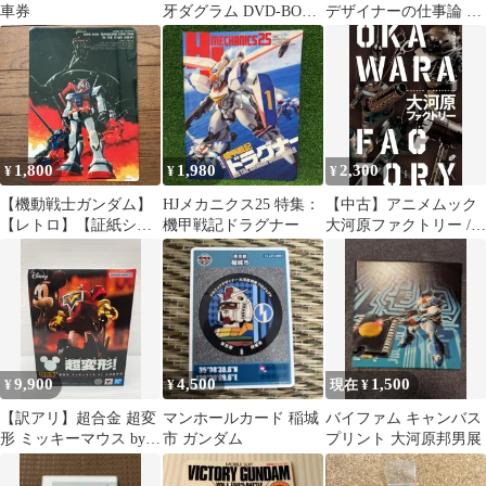
車券
牙ダグラム DVD-BOX I
デザイナーの仕事論 ヤ
II III 全巻セット
ッターマン、ガンダム
を描いた職人 (光文社
新書) 大河原 邦男_07
1,800
1,980
2,300
¥
¥
¥
【機動戦士ガンダム】
HJメカニクス25 特集：
【中古】アニメムック
【レトロ】【証紙シー
機甲戦記ドラグナー
大河原ファクトリー /
ル付】下敷き（画：大
大河原邦男
河原邦男）
9,900
4,500
1,500
¥
¥
現在 ¥
【訳アリ】超合金 超変
マンホールカード 稲城
バイファム キャンバス
形 ミッキーマウス by
市 ガンダム
プリント 大河原邦男展
大河原邦男