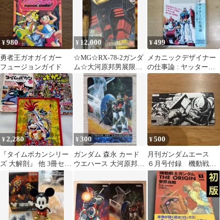
980
12,000
499
¥
¥
¥
勇者王ガオガイガー
☆MG☆RX-78-2ガンダ
メカニックデザイナー
フュージョンガイド
ム☆大河原邦男展限定
の仕事論 : ヤッターマ
☆リアルタイプカラー
ン、ガンダムを描いた
職人
2,280
300
500
¥
¥
¥
『タイムボカンシリー
ガンダム 森永 カード
月刊ガンダムエース
ズ 大解剖』 他 3冊セッ
ウエハース 大河原邦男
６月号付録 機動戦士
ト
S2-10-253
ガンダムTHE ORIGIN
大河原邦男