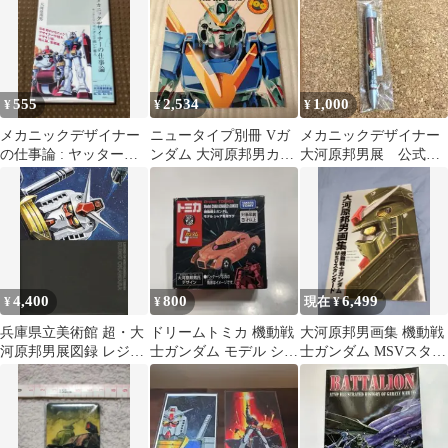
555
2,534
1,000
¥
¥
¥
メカニックデザイナー
ニュータイプ別冊 Vガ
メカニックデザイナー
の仕事論 : ヤッターマ
ンダム 大河原邦男カト
大河原邦男展 公式限
ン、ガンダムを描いた
キハジメ 石垣純哉 逢坂
定グッズ ボールペン
職人
浩司 富野
（ガンダム）
4,400
800
6,499
¥
¥
現在 ¥
兵庫県立美術館 超・大
ドリームトミカ 機動戦
大河原邦男画集 機動戦
河原邦男展図録 レジェ
士ガンダム モデル シャ
士ガンダム MSVスタン
ンドオブメカデザイン
ア専用ザク
ダード