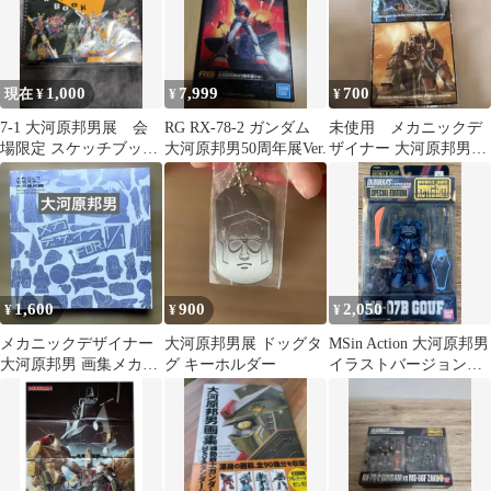
1,000
7,999
700
現在 ¥
¥
¥
7-1 大河原邦男展 会
RG RX-78-2 ガンダム
未使用 メカニックデ
場限定 スケッチブック
大河原邦男50周年展Ver.
ザイナー 大河原邦男
ガンダム 逆転王
展 ダブルクロスミニ
タオル 2枚セット
1,600
900
2,050
¥
¥
¥
メカニックデザイナー
大河原邦男展 ドッグタ
MSin Action 大河原邦男
大河原邦男 画集メカデ
グ キーホルダー
イラストバージョング
ザインFOR1/1 作品展図
フ
録