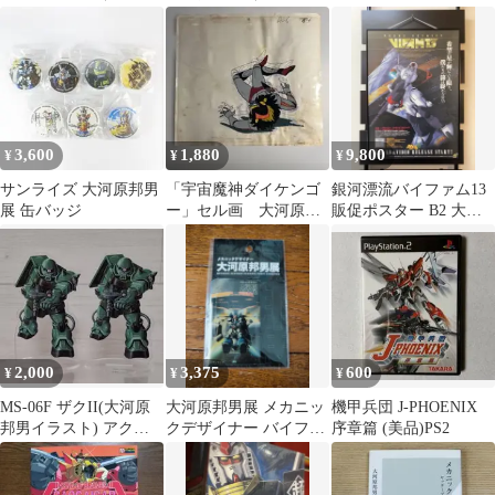
前）
版） 映画 チラシ フラ
グ ボトムズ サンライ
イヤー Mobile Suit
ズ
Gundam 富野喜幸 総
監督 安彦良和 キャラ
クターデザイン 大河
原邦男 メカニカルデザ
イン 古谷徹 鵜飼る
3,600
1,880
9,800
¥
¥
¥
み子 古川登志夫 井
上瑤 鈴置洋孝 池田
サンライズ 大河原邦男
「宇宙魔神ダイケンゴ
銀河漂流バイファム13
秀一 銀河万丈
展 缶バッジ
ー」セル画 大河原邦
販促ポスター B2 大河
男
原邦男 VIFAM13
2,000
3,375
600
¥
¥
¥
MS-06F ザクII(大河原
大河原邦男展 メカニッ
機甲兵団 J-PHOENIX
邦男イラスト) アクリ
クデザイナー バイファ
序章篇 (美品)PS2
ルスタンド ガンダム」
ム マグネット