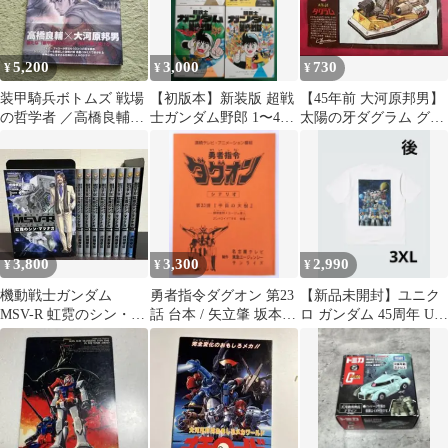
5,200
3,000
730
¥
¥
¥
装甲騎兵ボトムズ 戦場
【初版本】新装版 超戦
【45年前 大河原邦男】
の哲学者 ／高橋良輔✕
士ガンダム野郎 1〜4巻
太陽の牙ダグラム グラ
大河原邦男
セット
ンドサーチ プラモ説明
書
3,800
3,300
2,990
¥
¥
¥
機動戦士ガンダム
勇者指令ダグオン 第23
【新品未開封】ユニク
MSV-R 虹霓のシン・マ
話 台本 / 矢立肇 坂本郷
ロ ガンダム 45周年 UT
ツナガ 1-9巻 /全巻セッ
オグロアキラ 大河原邦
3XL 白 大河原邦男
ト
男