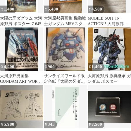
1,400
5,400
4,500
¥
¥
¥
太陽の牙ダグラム 大河
大河原邦男画集 機動戦
MOBILE SUIT IN
原邦男 ポスター Ｚ645
士ガンダム MSVスタン
ACTION!! 大河原邦男
ダード
イラスト版
4,900
900
1,400
¥
¥
¥
大河原邦男画集
サンライズワールド限
大河原邦男 原典継承 ガ
GUNDAM ART WORKS
定色紙「太陽の牙ダグ
ンダム ポスター
初版 帯・ポスター付
ラム」新品 大河原邦
男
5,980
345
7,500
¥
¥
¥