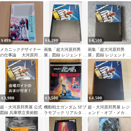
本です
ART WORKS
499
4,200
4,500
¥
¥
¥
メカニックデザイナー
画集「超大河原邦男
画集「超大河原邦男
の仕事論 大河原邦
展」図録 レジェンド オ
展」図録 レジェンド オ
男 光文社新書
ブ メカデザイン
ブ メカデザイン B5
判、352ページ
3,980
3,500
4,500
¥
¥
¥
超・大河原邦男展 公式
機動戦士ガンダム SFプ
超・大河原邦男展 レジ
図録 兵庫県立美術館
ラモブック リアルタイ
ェンド・オブ・メカデ
2013 オマケ付き
プカタログ 大河原邦男
ザイン 図録