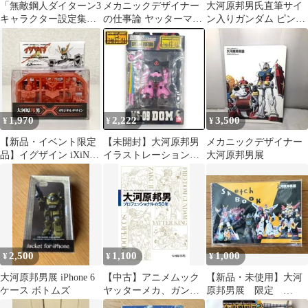
「無敵鋼人ダイターン3
メカニックデザイナー
大河原邦男氏直筆サイ
キャラクター設定集ー
の仕事論 ヤッターマ
ン入りガンダム ピンバ
大河原邦男 塩山紀生
ン、ガンダムを描いた
ッジ
職人／大河原邦男
1,970
2,222
3,500
¥
¥
¥
【新品・イベント限定
【未開封】大河原邦男
メカニックデザイナー
品】イグザイン iXiNE
イラストレーションバ
大河原邦男展
大河原邦男オリジナル
ージョン MS-09 DOM
デザイン
#G29
2,500
1,100
1,000
¥
¥
¥
大河原邦男展 iPhone 6
【中古】アニメムック
【新品・未使用】大河
ケース ボトムズ
ヤッターメカ、ガンダ
原邦男展 限定
ムを生んだメカニック
Sketch Bookスケッチブ