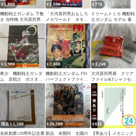
1,800
1,080
770
¥
¥
¥
機動戦士ガンダム 下敷
「大河原邦男おもしろ
ドリームトミカ 機動戦
き 当時物 大河原邦男
メカワールド オモロ
士ガンダム モデル 量産
イド」ミニパンフレッ
型ザク
ト
1,980
2,000
3,240
¥
¥
¥
希少 機動戦士ガンダ
機動戦士ガンダム F91
大河原邦男展 クリア
ム 哀戦士 ポスタ
パーフェクトファイ
ファイル&Tシャツセッ
ー 昭和56年 付録
ル 大河原邦男 安彦
ト
大河原邦男 安彦良和
良和
2,500
26,500
611
現在 ¥
¥
¥
名鉄創業120周年記念乗
新品 未開封 太陽の
【帯あり】メカニック