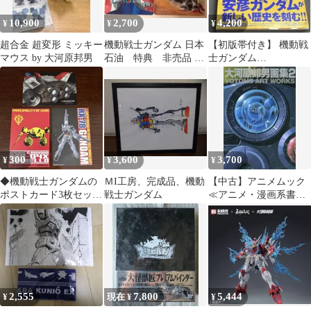
10,900
2,700
4,200
¥
¥
¥
超合金 超変形 ミッキー
機動戦士ガンダム 日本
【初版帯付き】 機動戦
マウス by 大河原邦男
石油 特典 非売品 レ
士ガンダム
トロ 下敷き 大河原邦
THEORIGIN 1巻 安彦良
男 ２枚セット
和
300
3,600
3,700
¥
¥
¥
◆機動戦士ガンダムの
ＭI工房、完成品、機動
【中古】アニメムック
ポストカード3枚セット
戦士ガンダム
≪アニメ・漫画系書籍
◆ 富士急ハイランド大
≫ 大河原邦男画集2
河原邦男展
VOTOMS ART WORKS
2,555
7,800
5,444
¥
現在 ¥
¥