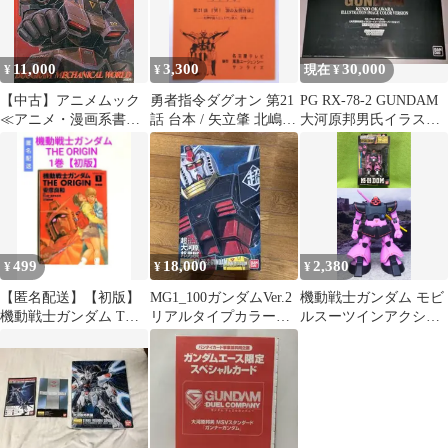
11,000
3,300
30,000
¥
¥
現在 ¥
【中古】アニメムック
勇者指令ダグオン 第21
PG RX-78-2 GUNDAM
≪アニメ・漫画系書籍
話 台本 / 矢立肇 北嶋博
大河原邦男氏イラスト
≫ 太陽の牙ダグラムメ
明 オグロアキラ 大河原
イメージカラー 訳あ
カニカルアート集 -大
邦男
り
河原邦男の世界-
499
18,000
2,380
¥
¥
¥
【匿名配送】【初版】
MG1_100ガンダムVer.2
機動戦士ガンダム モビ
機動戦士ガンダム THE
リアルタイプカラー
ルスーツインアクショ
ORIGIN 始動編 1巻
超・大河原邦男展
ン新品 大河原邦男 MS-
09 ドム