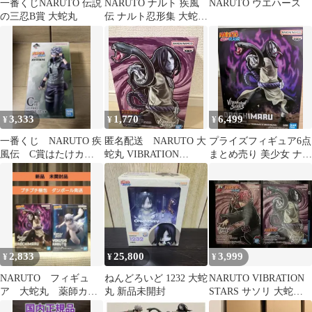
一番くじNARUTO 伝説
NARUTO ナルト 疾風
NARUTO ウエハース
の三忍B賞 大蛇丸
伝 ナルト忍形集 大蛇丸
フィギュア 2004年
3,333
1,770
6,499
¥
¥
¥
一番くじ NARUTO 疾
匿名配送 NARUTO 大
プライズフィギュア6点
風伝 C賞はたけカカ
蛇丸 VIBRATION
まとめ売り 美少女 ナル
シ 新品未開封
STARS
ト 幽遊白書 他
2,833
25,800
3,999
¥
¥
¥
NARUTO フィギュ
ねんどろいど 1232 大蛇
NARUTO VIBRATION
ア 大蛇丸 薬師カブ
丸 新品未開封
STARS サソリ 大蛇丸
ト VIBRATION
フィギュア セット