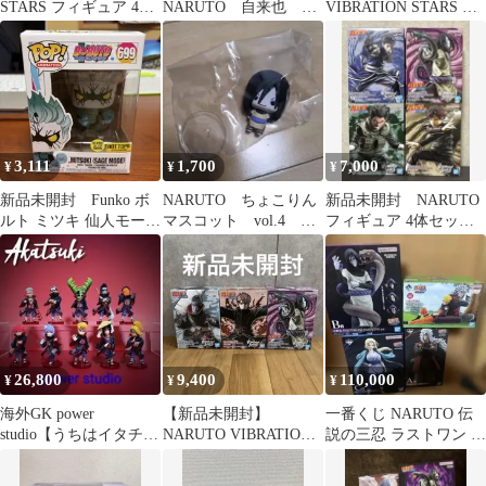
STARS フィギュア 4種
NARUTO 自来也 綱
VIBRATION STARS 大
セット
手 大蛇丸 フィギュ
蛇丸 フィギュア
ア 3体用台座
3,111
1,700
7,000
¥
¥
¥
新品未開封 Funko ボ
NARUTO ちょこりん
新品未開封 NARUTO
ルト ミツキ 仙人モード
マスコット vol.4 大
フィギュア 4体セット
フィギュア
蛇丸
匿名配送
26,800
9,400
110,000
¥
¥
¥
海外GK power
【新品未開封】
一番くじ NARUTO 伝
studio【うちはイタチ】
NARUTO VIBRATION
説の三忍 ラストワン A
スタジオ ナルト 暁 zero
STARSフィギュア3体セ
賞 B賞 C賞 下位
ット