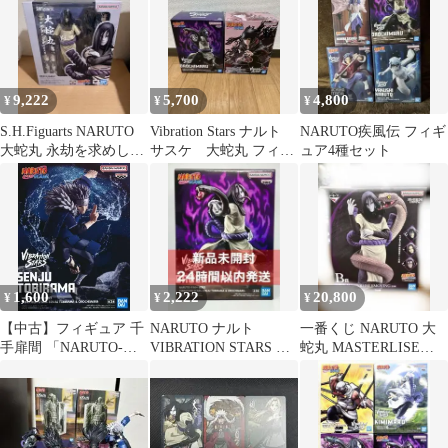
9,222
5,700
4,800
¥
¥
¥
S.H.Figuarts NARUTO
Vibration Stars ナルト
NARUTO疾風伝 フィギ
大蛇丸 永劫を求めし真
サスケ 大蛇丸 フィギ
ュア4種セット
理の探究者6050
ュア 2体セット
1,600
2,222
20,800
¥
¥
¥
【中古】フィギュア 千
NARUTO ナルト
一番くじ NARUTO 大
手扉間 「NARUTO-ナ
VIBRATION STARS 大
蛇丸 MASTERLISE
ルト- 疾風伝」
蛇丸
EMOVING
VIBRATION STARS-
SENJU TOBIRAMA ＆
OROCHIMARU-