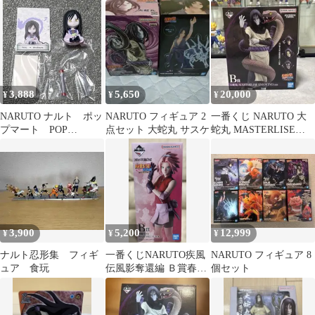
蛇丸 綱手 A B C 伝
EMOVING
フィギュア
説の三忍
VIBRATION
3,888
5,650
20,000
¥
¥
¥
NARUTO ナルト ポッ
NARUTO フィギュア 2
一番くじ NARUTO 大
プマート POP
点セット 大蛇丸 サスケ
蛇丸 MASTERLISE
MART 幼少期 フィ
EMOVING B賞
ギュア 大蛇丸
3,900
5,200
12,999
¥
¥
¥
ナルト忍形集 フィギ
一番くじNARUTO疾風
NARUTO フィギュア 8
ュア 食玩
伝風影奪還編 Ｂ賞春野
個セット
サクラフィギュア その
他おまけ