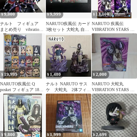
9,000
9,999
13,100
¥
¥
¥
ナルト フィギュア
NARUTO疾風伝 カード
NARUTO 疾風伝
まとめ売り vibration
3枚セット 大蛇丸 自来
VIBRATION STARS 大
stars フィグライフ
也 綱手
蛇丸 君麻呂 キラービー
19,999
1,480
2,000
¥
¥
¥
NARUTO疾風伝 Q
ナルト NARUTO サス
NARUTO 大蛇丸
posket フィギュア 18個
ケ 大蛇丸 2体フィギ
VIBRATION STARS フ
セット
ュアセット
ィギュア
9,800
1,999
2,699
¥
¥
¥