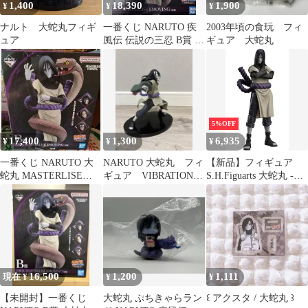
1,400
18,390
1,900
¥
¥
¥
ナルト 大蛇丸フィギ
一番くじ NARUTO 疾
2003年頃の食玩 フィ
ュア
風伝 伝説の三忍 B賞 大
ギュア 大蛇丸
蛇丸 フィギュア
5%OFF
17,400
1,300
6,935
¥
¥
¥
一番くじ NARUTO 大
NARUTO 大蛇丸 フィ
【新品】フィギュア
蛇丸 MASTERLISE
ギュア VIBRATION
S.H.Figuarts 大蛇丸 -永
EMOVING
STARS
劫を求めし真理の探究
者- 「NARUTO-ナルト-
疾風伝」
16,500
1,200
1,111
現在 ¥
¥
¥
【未開封】一番くじ
大蛇丸 ぷちきゃらラン
‪꒰ アクスタ / 大蛇丸 ꒱