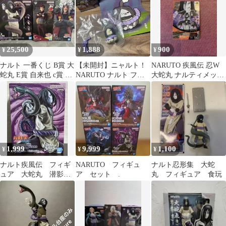
25,500
1,888
900
¥
¥
¥
ナルト 一番くじ B賞 大
【未開封】ニャルト！
NARUTO 疾風伝 忍W
蛇丸 E賞 自来也 c賞 我
NARUTO ナルト フィ
大蛇丸 ナルティメット
愛羅
ギュア 大蛇丸 即日発送
フォーメーション
1,999
9,999
1,100
¥
¥
¥
ナルト疾風伝 フィギ
NARUTO フィギュ
ナルト忍形集 大蛇
ュア 大蛇丸 潜影蛇
ア セット .
丸 フィギュア 食玩
手