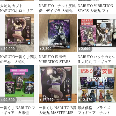
大蛇丸 カブト
NARUTO－ナルト疾風
NARUTO VIBRATION
NARUTOホロクリアカ
伝 デイダラ 大蛇丸
STARS 大蛇丸 フィギ
ード ジャンフェス
セット ガチャ
ュア
20,000
2,200
2,600
¥
¥
¥
NARUTO一番くじ伝説
NARUTO 疾風伝
NARUTO ハタケカカシ
の三忍 大蛇丸
VIBRATION STARS 大
II 大蛇丸 フィギュア
MASTERLISE
蛇丸 フィギュア
EMOVING
99,600
17,777
12,470
¥
¥
¥
一番くじ NARUTO フ
一番くじ NARUTO B賞
最終価格 プライズ
ィギュア 自来也 大
大蛇丸 MASTERLISE
フィギュア ナルト