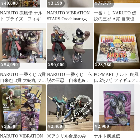
49,800
3,199
77,777
¥
¥
¥
NARUTO 疾風伝 ナル
NARUTO VIBRATION
一番くじ NARUTO 伝
ト プライズ フィギュ
STARS Orochimaru大蛇
説の三忍 A賞 自来也 B
ア ×40個
丸
賞 大蛇丸 C賞 綱手
54,999
50,000
23,760
¥
¥
¥
NARUTO 一番くじ A賞
NARUTO 一番くじ 伝
POPMART ナルト 疾風
自来也 B賞 大蛇丸 フィ
説の三忍 自来也&大
伝 幼少期 フィギュア
ギュア
蛇丸 2体セット
12種アソートボックス
新品
5,650
2,400
2,980
¥
¥
¥
NARUTO VIBRATION
※アクリル台座のみ
ナルト疾風伝