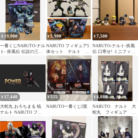
STARS
19,900
5,900
7,500
¥
¥
¥
一番くじNARUTO-ナル
NARUTO フィギュア5
NARUTO-ナルト-疾風
ト- 疾風伝 伝説の三
体セット ナルト サ
伝 口寄せ! ミニフィギ
忍 B賞 大蛇丸 国内
スケ カカシ 大蛇丸
ュア 5体セット
正規品
17,440
555
4,888
¥
¥
¥
大蛇丸 おろちまる 暁
NARUTO一番くじI賞
NARUTO ナルト 大
ナルト NARUTO フィ
蛇丸 フィギュア
ギュア ガレージキット
Qposket ナルト疾風
伝 4個