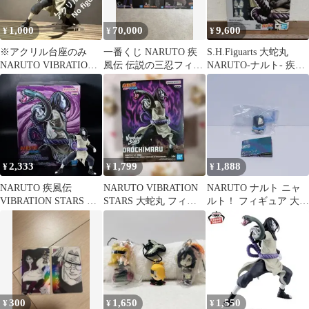
1,000
70,000
9,600
¥
¥
¥
※アクリル台座のみ
一番くじ NARUTO 疾
S.H.Figuarts 大蛇丸
NARUTO VIBRATION
風伝 伝説の三忍フィギ
NARUTO-ナルト- 疾風
STARS 大蛇丸 台座
ュア
伝
2,333
1,799
1,888
¥
¥
¥
NARUTO 疾風伝
NARUTO VIBRATION
NARUTO ナルト ニャ
VIBRATION STARS 大
STARS 大蛇丸 フィギ
ルト！ フィギュア 大蛇
蛇丸 フィギュア
ュア
丸
300
1,650
1,550
¥
¥
¥