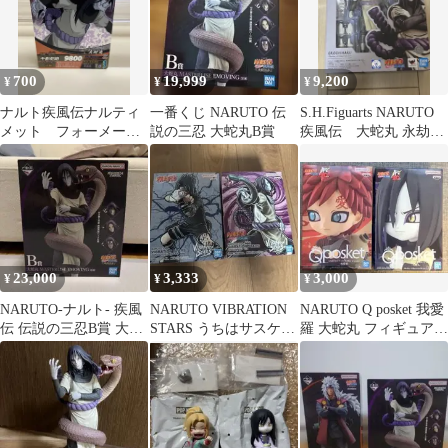
700
19,999
9,200
¥
¥
¥
ナルト疾風伝ナルティ
一番くじ NARUTO 伝
S.H.Figuarts NARUTO
メット フォーメーシ
説の三忍 大蛇丸B賞
疾風伝 大蛇丸 永劫を
ョン 大蛇丸 NF-029
求めし真理の探究者
23,000
3,333
3,000
¥
¥
¥
NARUTO-ナルト- 疾風
NARUTO VIBRATION
NARUTO Q posket 我愛
伝 伝説の三忍B賞 大蛇
STARS うちはサスケ
羅 大蛇丸 フィギュア 2
丸
大蛇丸 フィギュア
種セット