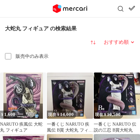
大蛇丸 フィギュア の検索結果
並び替え
販売中のみ表示
1,600
14,000
10,500
¥
現在 ¥
現在 ¥
NARUTO 疾風伝 大蛇
一番くじ NARUTO 疾
一番くじ NARUTO 伝
丸 フィギュア
風伝 B賞 大蛇丸 フィギ
説の三忍 B賞大蛇丸
ュア