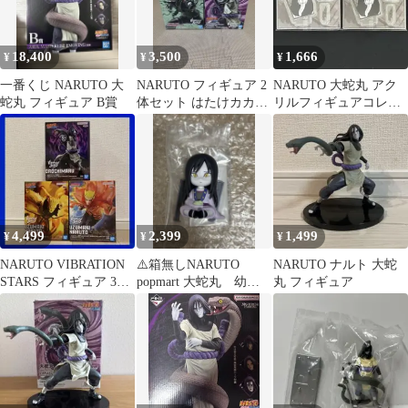
18,400
3,500
1,666
¥
¥
¥
一番くじ NARUTO 大
NARUTO フィギュア 2
NARUTO 大蛇丸 アク
蛇丸 フィギュア B賞
体セット はたけカカシ
リルフィギュアコレク
大蛇丸
ション 第3弾 アクスタ
2点
4,499
2,399
1,499
¥
¥
¥
NARUTO VIBRATION
⚠️箱無しNARUTO
NARUTO ナルト 大蛇
STARS フィギュア 3点
popmart 大蛇丸 幼少
丸 フィギュア
セット
期 フィギュア