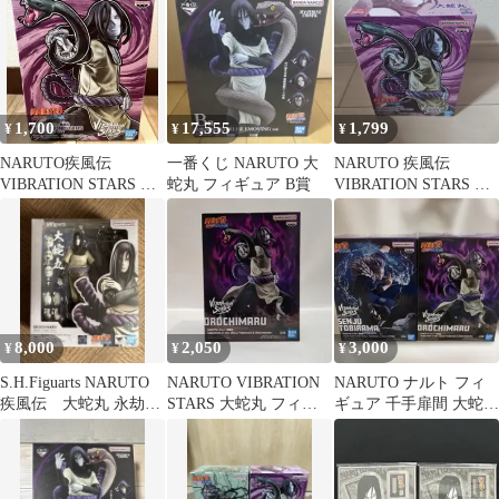
1,700
17,555
1,799
¥
¥
¥
NARUTO疾風伝
一番くじ NARUTO 大
NARUTO 疾風伝
VIBRATION STARS 大
蛇丸 フィギュア B賞
VIBRATION STARS 大
蛇丸
蛇丸 フィギュア
8,000
2,050
3,000
¥
¥
¥
S.H.Figuarts NARUTO
NARUTO VIBRATION
NARUTO ナルト フィ
疾風伝 大蛇丸 永劫を
STARS 大蛇丸 フィギ
ギュア 千手扉間 大蛇丸
求めし真理の探究者
ュア [未開封]
2種セット