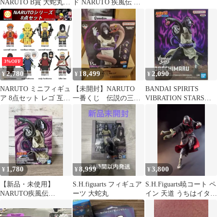
NARUTO B賞 大蛇丸
ド NARUTO 疾風伝 忍
フィギュア
界大戦編 フィギュア
Orochimaru
3%OFF
2,780
18,499
2,090
¥
¥
¥
NARUTO ミニフィギュ
【未開封】NARUTO
BANDAI SPIRITS
ア 8点セット レゴ 互換
一番くじ 伝説の三
VIBRATION STARS
レゴ人形のブロック 武
忍 B賞 綱手 大蛇
SENJU TOBIRAMA &
器防具付 うずまきナル
丸
OROCHIMARU- 大蛇丸
ト/大蛇丸/ WM6108
1,780
8,999
3,800
¥
¥
¥
【新品・未使用】
S.H.figuarts フィギュア
S.H.Figuarts暁コート ペ
NARUTO疾風伝
ーツ 大蛇丸
イン 天道 うちはイタチ
VIBRATION STARS 大
大蛇丸 本体なし
蛇丸