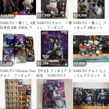
54,000
21,999
29,990
¥
¥
¥
NARUTO 一番くじ A賞
NARUTO ナルト 一番
NARUTO 一番くじ フ
自来也 B賞 大蛇丸 フィ
くじ フィギュア 大
ィギュア 4体セット
ギュアセット
蛇丸
9,899
2,200
7,599
¥
¥
¥
NARUTO Vibration Stars
【中古】フィギュア 大
NARUTO ナルト ちょ
ナルト フィギュア
蛇丸 「NARUTO-ナル
こりんマスコット 8体
まとめ売り
ト- 疾風伝」
セット
VIBRATION STARS-
SENJU TOBIRAMA ＆
OROCHIMARU-