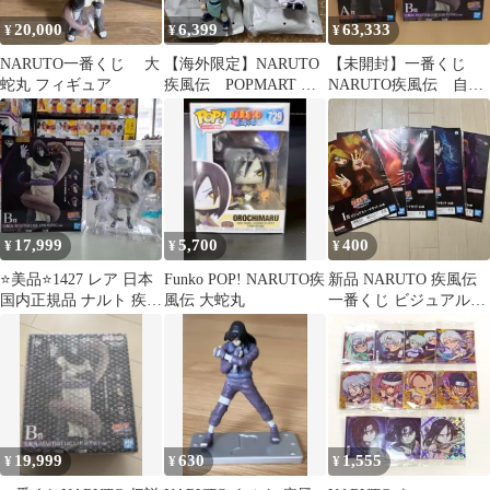
20,000
6,399
63,333
¥
¥
¥
NARUTO一番くじ 大
【海外限定】NARUTO
【未開封】一番くじ
蛇丸 フィギュア
疾風伝 POPMART 幼
NARUTO疾風伝 自来
少期フィギュア 綱
也 大蛇丸 フィギュア
手 大蛇丸
A賞 B賞
17,999
5,700
400
¥
¥
¥
⭐美品⭐1427 レア 日本
Funko POP! NARUTO疾
新品 NARUTO 疾風伝
国内正規品 ナルト 疾風
風伝 大蛇丸
一番くじ ビジュアルシ
伝 伝説の三忍 B賞 大蛇
ート 暁メンバー
丸
19,999
630
1,555
¥
¥
¥