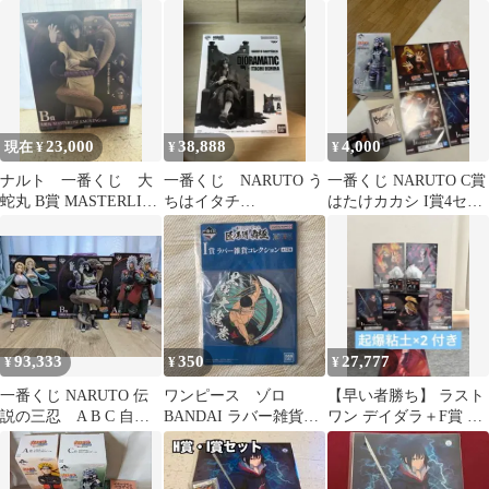
蛇丸 3点セット
ートセット 全6種 2セ
ット
23,000
38,888
4,000
現在 ¥
¥
¥
ナルト 一番くじ 大
一番くじ NARUTO う
一番くじ NARUTO C賞
蛇丸 B賞 MASTERLISE
ちはイタチ
はたけカカシ I賞4セッ
EMOVING 伝説の三忍
DIORAMATIC A賞 半券
ト G賞×2個
付き 暁
93,333
350
27,777
¥
¥
¥
一番くじ NARUTO 伝
ワンピース ゾロ
【早い者勝ち】 ラスト
説の三忍 A B C 自来
BANDAI ラバー雑貨コ
ワン デイダラ＋F賞 起
也 綱手 大蛇丸 セ
レクション コースター
爆粘土2体+おまけ
ット