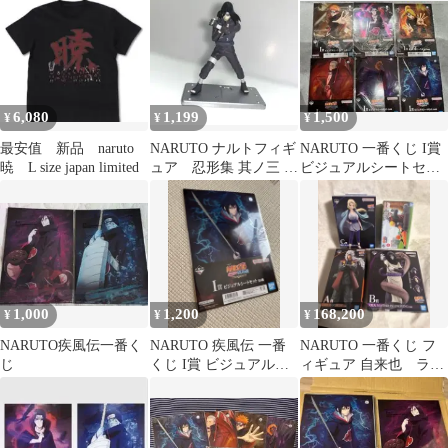
MASTERLISE
6,080
1,199
1,500
¥
¥
¥
最安值 新品 naruto
NARUTO ナルトフィギ
NARUTO 一番くじ I賞
暁 L size japan limited
ュア 忍形集 其ノ三 大
ビジュアルシートセッ
蛇丸 レトロ 希少
ト 全6種 セット
1,000
1,200
168,200
¥
¥
¥
NARUTO疾風伝一番く
NARUTO 疾風伝 一番
NARUTO 一番くじ フ
じ
くじ I賞 ビジュアルシ
ィギュア 自来也 ラス
ートセット
トワン 綱手 大蛇丸