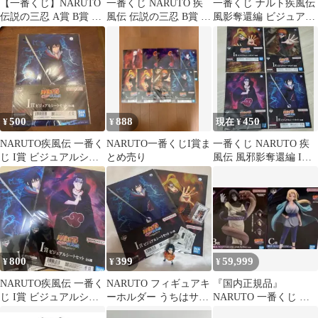
【一番くじ】NARUTO
一番くじ NARUTO 疾
一番くじ ナルト疾風伝
伝説の三忍 A賞 B賞 C
風伝 伝説の三忍 B賞 大
風影奪還編 ビジュアル
賞 未開封3点セット
蛇丸
シートセット 「サスケ
＆大蛇丸」
500
888
450
¥
¥
現在 ¥
NARUTO疾風伝 一番く
NARUTO一番くじI賞ま
一番くじ NARUTO 疾
じ I賞 ビジュアルシー
とめ売り
風伝 風邪影奪還編 I賞
ト
ビジュアルシートセッ
ト
800
399
59,999
¥
¥
¥
NARUTO疾風伝 一番く
NARUTO フィギュアキ
『国内正規品』
じ I賞 ビジュアルシー
ーホルダー うちはサス
NARUTO 一番くじ フ
トセット
ケ 一番くじ まとめ売り
ィギュア 2点