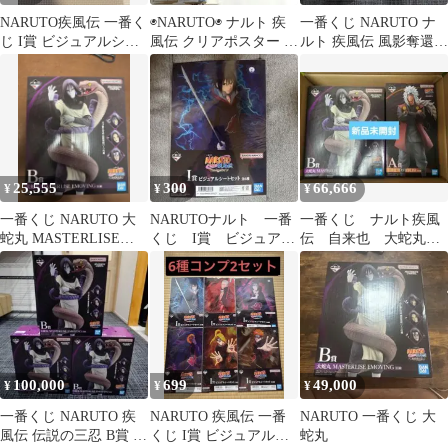
NARUTO疾風伝 一番く
◉NARUTO◉ ナルト 疾
一番くじ NARUTO ナ
じ I賞 ビジュアルシー
風伝 クリアポスター タ
ルト 疾風伝 風影奪還編
トセット サスケ 大
オル ステッカー 6点セ
G賞 I賞 まとめ売り
蛇丸
ット
25,555
300
66,666
¥
¥
¥
一番くじ NARUTO 大
NARUTOナルト 一番
一番くじ ナルト疾風
蛇丸 MASTERLISE
くじ I賞 ビジュアル
伝 自来也 大蛇丸
EMOVING
シート うちはサス
フィギュア おまけ付き
ケ 大蛇丸
100,000
699
49,000
¥
¥
¥
一番くじ NARUTO 疾
NARUTO 疾風伝 一番
NARUTO 一番くじ 大
風伝 伝説の三忍 B賞 大
くじ I賞 ビジュアルシ
蛇丸