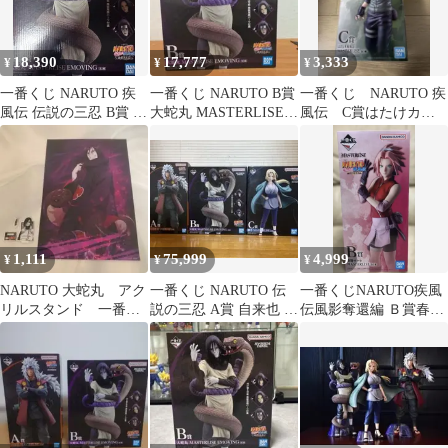
18,390
17,777
3,333
¥
¥
¥
一番くじ NARUTO 疾
一番くじ NARUTO B賞
一番くじ NARUTO 疾
風伝 伝説の三忍 B賞 大
大蛇丸 MASTERLISE
風伝 C賞はたけカカ
蛇丸 フィギュア
EMOVING
シ 新品未開封
1,111
75,999
4,999
¥
¥
¥
NARUTO 大蛇丸 アク
一番くじ NARUTO 伝
一番くじNARUTO疾風
リルスタンド 一番く
説の三忍 A賞 自来也 B
伝風影奪還編 Ｂ賞春野
じ ポスター
賞 大蛇丸 C賞 綱手
サクラフィギュア その
他おまけ