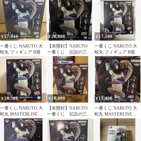
Orochimaru
17,444
20,000
17,500
¥
¥
¥
一番くじ NARUTO 大
【未開封】NARUTO
一番くじ NARUTO 大
蛇丸 フィギュア B賞
一番くじ 伝説の三
蛇丸 フィギュア B賞
忍 B賞 綱手 大蛇
丸
18,500
18,499
17,400
¥
¥
¥
一番くじ NARUTO 大
【未開封】NARUTO
一番くじ NARUTO 大
蛇丸 MASTERLISE
一番くじ 伝説の三
蛇丸 MASTERLISE
EMOVING
忍 B賞 綱手 大蛇
EMOVING
丸