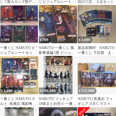
じ C賞カカシ F賞デス
じビジュアルシート 2
説の三忍 ３点セット
クトップフィギュア(蜘
枚セットサスケイタチ
蛛、守鶴)な
裏面大蛇丸鬼鮫
599
700
3,000
¥
¥
¥
一番くじ NARUTO ビ
NARUTO 一番くじ 風
新品未開封 NARUTO
ジュアルシートセット
影奪還編 I賞 ビジュア
一番くじ 下位賞 まと
全6種
ルシート
め売り
1,399
290,000
155,000
¥
¥
¥
一番くじ NARUTO-ナ
NARUTO フィギュア
NARUTO 疾風伝 フィ
ルト- 疾風伝 風影奪還
18体まとめ売り 一番く
ギュア A B C ラストワ
編 ＊下位賞 12点セット
じ伝説の三忍波の国風
ン賞セット 伝説の三忍
影奪還輪廻