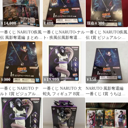
14,000
400
300
¥
¥
現在 ¥
一番くじ NARUTO疾風
一番くじNARUTO-ナル
一番くじ NARUTO疾風
伝 風影奪還編 まとめ売
ト- 疾風伝風影奪還
伝 I賞 ビジュアルシー
り
編 H賞 ・I賞セット
トセット うちはサスケ/
大蛇丸
300
19,999
350
¥
¥
¥
一番くじ NARUTO ナ
一番くじ NARUTO 大
NARUTO 風影奪還編
ルト I賞 ビジュアルシ
蛇丸 フィギュア B賞
一番くじ I賞 うちはサ
ートセット サスケ 大蛇
MASTERLISE
スケ 大蛇丸
丸