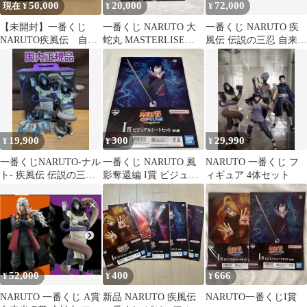
50,000
20,000
72,000
現在 ¥
¥
¥
【未開封】一番くじ
一番くじ NARUTO 大
一番くじ NARUTO 疾
NARUTO疾風伝 自来
蛇丸 MASTERLISE
風伝 伝説の三忍 自来也
也 大蛇丸 フィギュア
EMOVING B賞
綱手 大蛇丸 3体セット
A賞 B賞
19,900
300
29,990
¥
¥
¥
一番くじNARUTO-ナル
一番くじ NARUTO 風
NARUTO 一番くじ フ
ト- 疾風伝 伝説の三
影奪還編 I賞 ビジュア
ィギュア 4体セット
忍 B賞 大蛇丸 国内
ルシート サスケ 大蛇丸
正規品
52,000
400
666
¥
¥
¥
NARUTO 一番くじ A賞
新品 NARUTO 疾風伝
NARUTO一番くじI賞