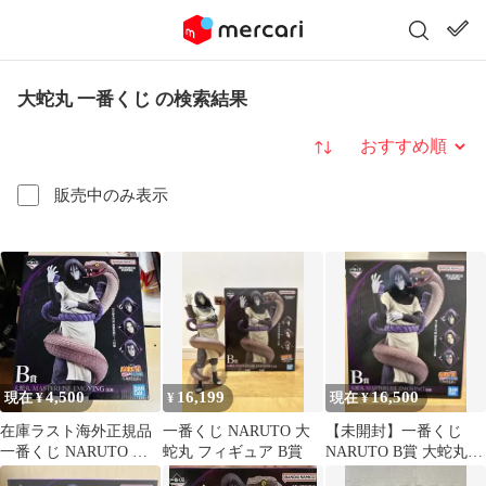
大蛇丸 一番くじ の検索結果
並び替え
販売中のみ表示
4,500
16,199
16,500
現在 ¥
¥
現在 ¥
在庫ラスト海外正規品
一番くじ NARUTO 大
【未開封】一番くじ
一番くじ NARUTO 伝
蛇丸 フィギュア B賞
NARUTO B賞 大蛇丸
説の三忍 B賞大蛇丸
フィギュア