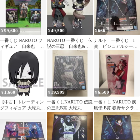
99,600
49,500
666
¥
¥
¥
一番くじ NARUTO フ
NARUTO 一番くじ 伝
ナルト 一番くじ I
ィギュア 自来也 大
説の三忍 自来也&大
賞 ビジュアルシート
蛇丸 綱手 A B C 伝
蛇丸 2体セット
セット サスケ 大蛇
説の三忍
丸 2枚セット
1,660
19,999
6,500
¥
¥
¥
【中古】トレーディン
一番くじNARUTO 伝説
一番くじ NARUTO 疾
グフィギュア 大蛇丸
の三忍B賞 大蛇丸
風伝 B賞 春野サクラ
「ちょこりんマスコッ
MASTERLISE
ト NARUTO-ナルト- 疾
風伝 Vol.4」