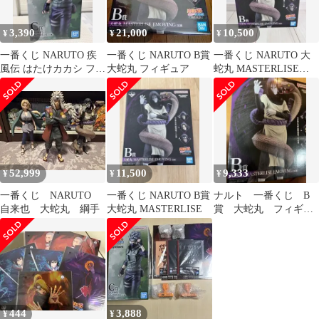
3,390
21,000
10,500
¥
¥
¥
一番くじ NARUTO 疾
一番くじ NARUTO B賞
一番くじ NARUTO 大
風伝 はたけカカシ フィ
大蛇丸 フィギュア
蛇丸 MASTERLISE
ギュア おまけ付き
EMOVING B賞
52,999
11,500
9,333
¥
¥
¥
一番くじ NARUTO
一番くじ NARUTO B賞
ナルト 一番くじ B
自来也 大蛇丸 綱手
大蛇丸 MASTERLISE
賞 大蛇丸 フィギュ
ア
444
3,888
¥
¥