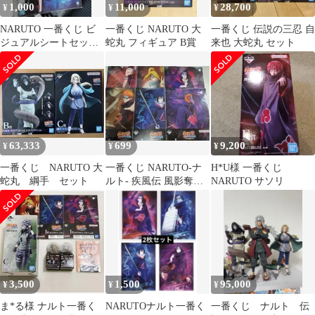
1,000
11,000
28,700
¥
¥
¥
NARUTO 一番くじ ビ
一番くじ NARUTO 大
一番くじ 伝説の三忍 自
ジュアルシートセット
蛇丸 フィギュア B賞
来也 大蛇丸 セット
アクリルチャーム
63,333
699
9,200
¥
¥
¥
一番くじ NARUTO 大
一番くじ NARUTO-ナ
H*U様 一番くじ
蛇丸 綱手 セット
ルト- 疾風伝 風影奪還
NARUTO サソリ
編 I賞ビジュアルシー
トセット
3,500
1,500
95,000
¥
¥
¥
ま*る様 ナルト一番く
NARUTOナルト一番く
一番くじ ナルト 伝