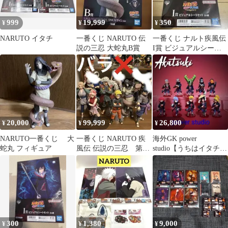
999
19,999
350
¥
¥
¥
NARUTO イタチ
一番くじ NARUTO 伝
一番くじ ナルト疾風伝
説の三忍 大蛇丸B賞
I賞 ビジュアルシート
サスケ 大蛇丸
20,000
99,999
26,800
¥
¥
¥
NARUTO一番くじ 大
一番くじ NARUTO 疾
海外GK power
蛇丸 フィギュア
風伝 伝説の三忍 第七
studio【うちはイタチ】
班 フィギュア
スタジオ ナルト 暁 zero
300
1,380
9,000
¥
¥
¥