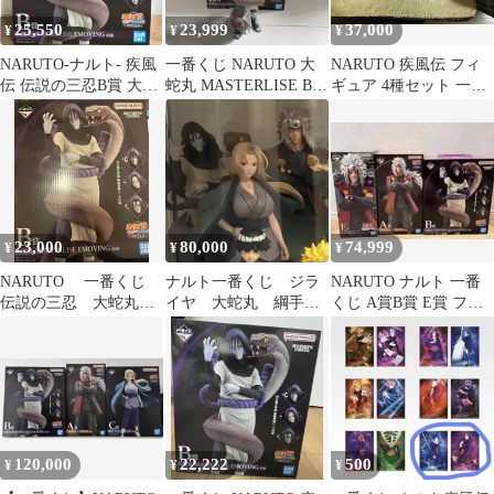
25,550
23,999
37,000
¥
¥
¥
NARUTO-ナルト- 疾風
一番くじ NARUTO 大
NARUTO 疾風伝 フィ
伝 伝説の三忍B賞 大蛇
蛇丸 MASTERLISE B賞
ギュア 4種セット 一番
丸
フィギュア
くじ
23,000
80,000
74,999
¥
¥
¥
NARUTO 一番くじ
ナルト一番くじ ジラ
NARUTO ナルト 一番
伝説の三忍 大蛇丸
イヤ 大蛇丸 綱手 3
くじ A賞B賞 E賞 フィ
MASTERLISE
体セット
ギュア 自来也 大蛇丸
EMOVING
120,000
22,222
500
¥
¥
¥