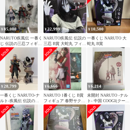
85,000
22,999
10,500
¥
¥
¥
NARUTO疾風伝 一番く
NARUTO疾風伝 伝説の
一番くじ NARUTO 大
じ 伝説の三忍フィギュ
三忍 B賞 大蛇丸 フィギ
蛇丸 B賞
ア 3体セット
ュア
28,799
6,666
6,214
¥
¥
¥
一番くじ NARUTO-ナ
NARUTO 1番くじ B賞
未開封 NARUTO -ナル
ルト-疾風伝 伝説の三
フィギュア 春野サクラ
ト- 中国 COOGI(クージ
忍 A賞自来也 B賞 大
おまけ付き
ー) D H NARUTO -ナル
蛇丸
ト- うちは サスケ
BOOK スタンド 大蛇丸
(オロチマル) バッジ