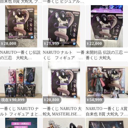
自来也 B賞 大蛇丸 フィ
一番くじ ビジュアルシ
ギュアセット
ート 暁メンバー
20,000
21,999
22,000
¥
¥
¥
NARUTO一番くじ伝説
NARUTO ナルト 一番
未開封品 伝説の三忍 一
の三忍 大蛇丸
くじ フィギュア 大
番くじ 大蛇丸
MASTERLISE
蛇丸
EMOVING
90,099
20,800
54,999
現在 ¥
¥
¥
一番くじ NARUTO ナ
一番くじ NARUTO 大
NARUTO 一番くじ A賞
ルト フィギュア まとめ
蛇丸 MASTERLISE
自来也 B賞 大蛇丸 フィ
売り
EMOVING
ギュア