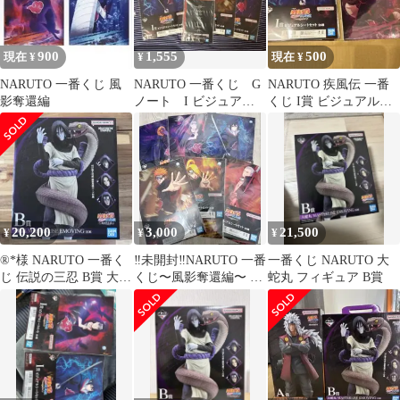
900
1,555
500
現在 ¥
¥
現在 ¥
NARUTO 一番くじ 風
NARUTO 一番くじ G
NARUTO 疾風伝 一番
影奪還編
ノート I ビジュアル
くじ I賞 ビジュアルシ
シート サスケ ペイ
ートセット
ン 暁
20,200
3,000
21,500
¥
¥
¥
®*️様 NARUTO 一番く
‼️未開封‼️NARUTO 一番
一番くじ NARUTO 大
じ 伝説の三忍 B賞 大蛇
くじ〜風影奪還編〜 I
蛇丸 フィギュア B賞
丸 フィギュア
賞ビジュアルシートコ
ンプセット