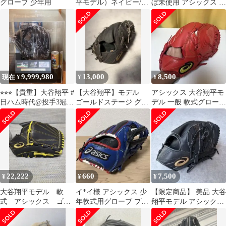
グローブ 少年用
平モデル）ネイビー/イ
ぼ未使用 アシックス 軟
エロー 収納袋付き
式 投手用 メジャースタ
イル
9,999,980
13,000
8,500
現在 ¥
¥
¥
⭐︎⭐︎⭐︎【貴重】大谷翔平 #
【大谷翔平】モデル
アシックス 大谷翔平モ
日ハム時代@投手3冠グ
ゴールドステージ グロ
デル 一般 軟式グローブ
ローブ公式品:直筆サイ
ーブ
野球 右投げ 大人用
ン入⭐︎⭐︎⭐︎
22,222
660
7,500
¥
¥
¥
大谷翔平モデル 軟
イ*イ様 アシックス 少
【限定商品】 美品 大谷
式 アシックス ゴー
年軟式用グローブ プロ
翔平モデル アシックス
ルドステージ 黒
フェッショナルスタイ
少年軟式グラブ 投手用
ル 大谷翔平モ
右投げ用