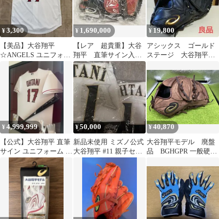
3,300
1,690,000
19,800
¥
¥
¥
【美品】大谷翔平
【レア 超貴重】大谷
アシックス ゴールド
☆ANGELS ユニフォー
翔平 直筆サイン入り
ステージ 大谷翔平モ
ム YOUTH M-M-M-
グローブ
デル初期オーダー 硬
10/12
MLB•FANATICS認証
式用グローブ 良品
4,999,999
50,000
40,870
¥
¥
¥
【公式】大谷翔平 直筆
新品未使用 ミズノ公式
大谷翔平モデル 廃盤
サイン ユニフォーム バ
大谷翔平 #11 親子セッ
品 BGHGPR 一般硬式
ット グローブ 手袋 セ
ト 大人S キッズ110 ユ
asics GOLD STAGE
ット
ニ