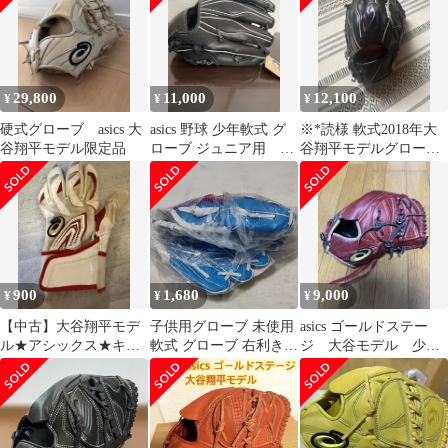
29,800
11,000
12,100
¥
¥
¥
硬式グローブ asics 大
asics 野球 少年軟式 グ
※*読様 軟式2018年大
谷翔平モデル限定品
ローブ ジュニア用 大
谷翔平モデルグローブ
谷翔平選手モデル
GOLD STAGE投手用 終
盤
900
1,680
9,000
¥
¥
¥
【中古】大谷翔平モデ
子供用グローブ 未使用
asics ゴールドステー
ル★アシックス★キッ
軟式 グローブ 右利き右
ジ 大谷モデル 少年
ズバッティンググロー
投げ キッズ用 日本ハム
軟式用
ブ★左
来場特典