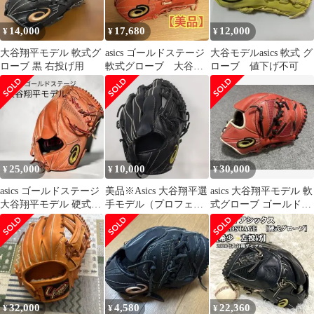
14,000
17,680
12,000
¥
¥
¥
大谷翔平モデル 軟式グ
asics ゴールドステージ
大谷モデルasics 軟式 グ
ローブ 黒 右投げ用
軟式グローブ 大谷翔
ローブ 値下げ不可
平モデル 【美品】
25,000
10,000
30,000
¥
¥
¥
asics ゴールドステージ
美品※Asics 大谷翔平選
asics 大谷翔平モデル 軟
大谷翔平モデル 硬式グ
手モデル（プロフェッ
式グローブ ゴールドス
ローブ
ショナルスタイル)軟式
テージ
用グローブ
32,000
4,580
22,360
¥
¥
¥