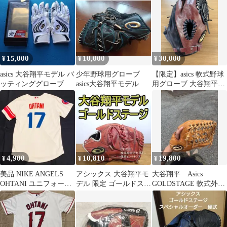
デッドストック
15,000
10,000
30,000
¥
¥
¥
asics 大谷翔平モデル バ
少年野球用グローブ
【限定】asics 軟式野球
ッティンググローブ
asics大谷翔平モデル
用グローブ 大谷翔平モ
デル
4,900
10,810
19,800
¥
¥
¥
美品 NIKE ANGELS
アシックス 大谷翔平モ
大谷翔平 Asics
OHTANI ユニフォーム
デル 限定 ゴールドステ
GOLDSTAGE 軟式外野
KIDS 大谷翔平
ージ 児童用 投手用 軟
用グローブ
式グローブ