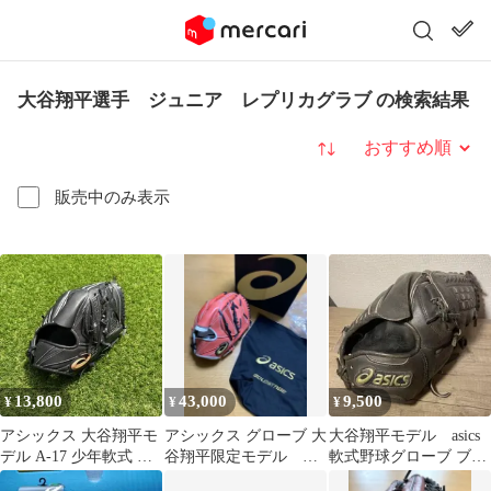
大谷翔平選手 ジュニア レプリカグラブ の検索結果
並び替え
販売中のみ表示
13,800
43,000
9,500
¥
¥
¥
アシックス 大谷翔平モ
アシックス グローブ 大
大谷翔平モデル asics
デル A-17 少年軟式 グ
谷翔平限定モデル ス
軟式野球グローブ ブラ
ラブ ブラック
ペシャルオーダー新品
ック