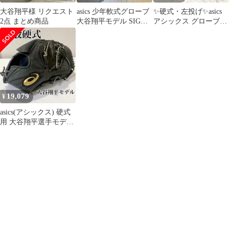
大谷翔平様 リクエスト
asics 少年軟式グローブ
✨硬式・左投げ✨asics
2点 まとめ商品
大谷翔平モデル SIGN-
アシックス グローブ
ATION
GOLDSTAGE 大谷翔平
19,079
¥
asics(アシックス) 硬式
用 大谷翔平選手モデル
グローブ 右投げ用