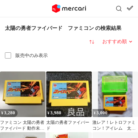
太陽の勇者ファイバード ファミコン の検索結果
並び替え
販売中のみ表示
3,280
3,980
3,000
¥
¥
¥
ファミコン 太陽の勇者
太陽の勇者ファイバー
激レア！レトロファミ
ファイバード 動作未確
ド
コン！アイレム 太陽
認
の勇者ファイバード