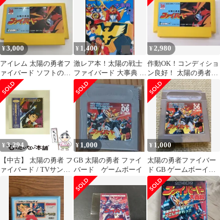
3,000
1,400
2,980
¥
¥
¥
アイレム 太陽の勇者フ
激レア本！太陽の戦士
作動OK！コンディショ
ァイバード ソフトのみ
ファイバード 大事典 講
ン良好！ 太陽の勇者フ
任天堂 ファミコン
談社ポケット百科シリ
ァイバード irem アイレ
ーズ
ム
3,294
1,000
1,000
¥
¥
¥
【中古】 太陽の勇者 フ
GB 太陽の勇者 ファイ
太陽の勇者ファイバー
ァイバード / TVサント
バード ゲームボーイ
ド GB ゲームボーイソ
ラ /
フト