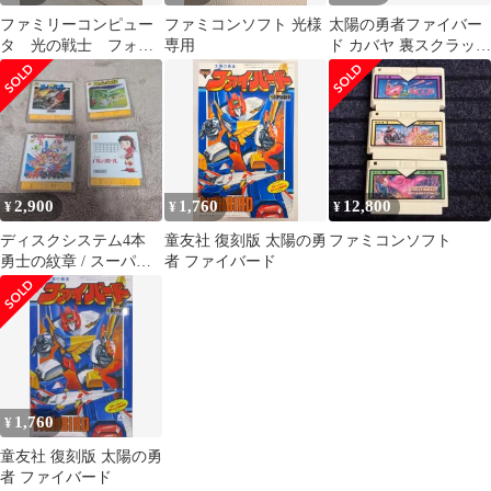
ファミリーコンピュー
ファミコンソフト 光様
太陽の勇者ファイバー
タ 光の戦士 フォト
専用
ド カバヤ 裏スクラッチ
ン
未削り カード 3枚セッ
ト
2,900
1,760
12,800
¥
¥
¥
ディスクシステム4本
童友社 復刻版 太陽の勇
ファミコンソフト
勇士の紋章 / スーパー
者 ファイバード
ロードランナー 他
1,760
¥
童友社 復刻版 太陽の勇
者 ファイバード