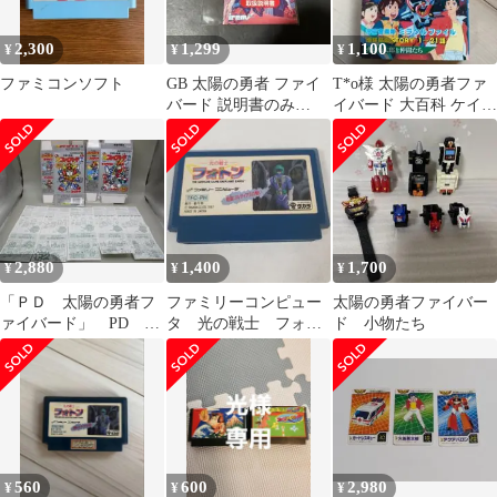
2,300
1,299
1,100
¥
¥
¥
ファミコンソフト
GB 太陽の勇者 ファイ
T*o様 太陽の勇者ファ
バード 説明書のみ
イバード 大百科 ケイブ
260514
ンシャ
2,880
1,400
1,700
¥
¥
¥
「ＰＤ 太陽の勇者フ
ファミリーコンピュー
太陽の勇者ファイバー
ァイバード」 PD フ
タ 光の戦士 フォト
ド 小物たち
ァイバード 外箱 取
ン
説
560
600
2,980
¥
¥
¥