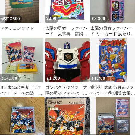
500
499
8,800
現在 ¥
¥
¥
ファミコンソフト
太陽の勇者 ファイバ
太陽の勇者ファイバー
ード 大事典 講談社
ド ミニカード あたり2
ポケット百科シリーズ
個付き
14,100
1,200
1,760
¥
¥
¥
165 太陽の勇者 ファ
コンパクト便発送 太
童友社 太陽の勇者ファ
イバード その② 箱
陽の勇者ファイバー
イバード 復刻版 太陽の
説付き ファミコン
ド ファイバード
勇者 ファイバード
1991年