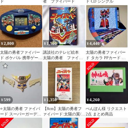
ド
者 ファイバード
ド CD シングル
2,800
1,500
4,440
¥
¥
¥
太陽の勇者ファイバー
講談社のテレビ絵本
太陽の勇者ファイバー
ド ポケパル 携帯ゲーム
太陽の勇者 ファイバ
ド タカラ PPカード ノ
機 本体 LSI ゲーム&
ード 初版
ーマルコンプ マイナー
ウォッチ
カード
599
1,350
4,260
¥
¥
¥
⭐太陽の勇者 ファイバ
【8cm】太陽の勇者フ
ぺんぽん様 リクエスト
ード スーパーガーディ
ァイバード:太陽の翼/見
2点 まとめ商品
オン 当時物
つめてほしい