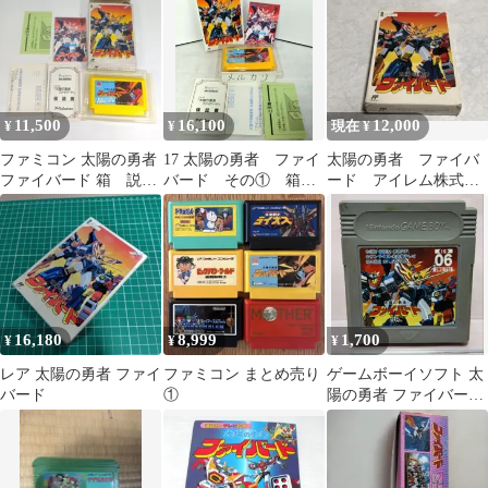
カセットケース付き
11,500
16,100
12,000
¥
¥
現在 ¥
ファミコン 太陽の勇者
17 太陽の勇者 ファイ
太陽の勇者 ファイバ
ファイバード 箱 説明
バード その① 箱説
ード アイレム株式会
書付
アンケート保証書付
社 ファミコン FC レ
き ファミコン
ア
16,180
8,999
1,700
¥
¥
¥
レア 太陽の勇者 ファイ
ファミコン まとめ売り
ゲームボーイソフト 太
バード
①
陽の勇者 ファイバード
GB 動作確認済み DMG-
TYJ