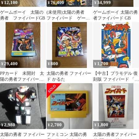
12,100
76,400
34,999
¥
¥
¥
ゲームボーイ 太陽の
(未使用)太陽の勇者
ゲームボーイ 太陽の勇
勇者 ファイバードGB
ファイバード ゲーム
者ファイバード GB
ボーイ
29,400
800
1,700
¥
¥
¥
PPカード 未開封 太
太陽の勇者 ファイバー
【中古】プラモデル 復
陽の勇者ファイバー
ド かるた
刻版 ファイバード 「太
ド タカラ 当たり多
陽の勇者 ファイバー
数
ド」
2,980
2,700
1,800
¥
¥
¥
太陽の勇者 ファイバー
ファミコン 太陽の勇
太陽の勇者ファイバー