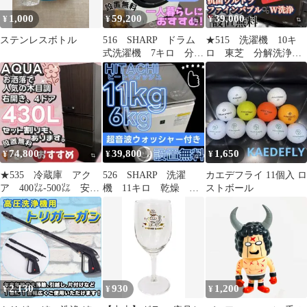
1,000
59,200
39,000
¥
¥
¥
ステンレスボトル
516 SHARP ドラム
★515 洗濯機 10キ
式洗濯機 7キロ 分解
ロ 東芝 分解洗浄
洗浄 一人暮らし 設
安い 綺麗 自動投
置無料 安い
入 設置無料
74,800
39,800
1,650
¥
¥
¥
★535 冷蔵庫 アク
526 SHARP 洗濯
カエデフライ 11個入 ロ
ア 400㍑-500㍑ 安
機 11キロ 乾燥 超
ストボール
い 大型 綺麗 設置
音波ウォッシャー 設
無料 木目調
置無料 安い‼️
2,130
930
1,200
¥
¥
¥