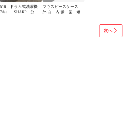
516 ドラム式洗濯機
マウスピースケース
7キロ SHARP 分解
外:白 内:紫 歯 矯
洗浄 一人暮らし 設
正 インビザライン
置無料 綺麗
リテーナーケース
次へ