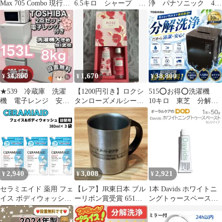
Max 705 Combo 現行モ
6.5キロ シャープ 乾
浄 パナソニック 400
デル
燥付 一人暮らし 安
㍑ 大型 安い 右開
い 設置無料
き 設置無料
34,800
1,670
38,800
¥
¥
¥
★539 冷蔵庫 洗濯
【1200円引き】ロクシ
515⭕️お得⭕️洗濯機
機 電子レンジ 安
タンローズメルシーシ
10キロ 東芝 分解洗
い 一人暮らし 設置
ャワージェル・ハンド
浄 安い 綺麗 自動
無料 家電セット
クリーム
投入 設置無料
2,940
3,008
2,921
¥
¥
¥
セラミエイド 薬用 フェ
【レア】JR東日本 ブル
1本 Davids ホワイトニ
イス ボディウォッシュ
ーリボン賞受賞 651系
ングトゥースペースト
詰替用 380ml × 3袋
スーパーひたち マグカ
センシティブ 50g 100％
KOSE ボディソープ ボ
ップ A
天然由来 ヴィーガン対