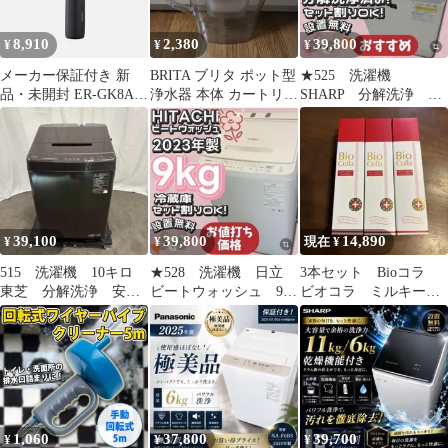
植物由来 メンズ 男性
女性 頭皮クレンジング
8,910
2,380
39,800
¥
¥
¥
頭皮洗浄 毛穴洗浄 頭皮
メーカー保証付き 新
BRITA ブリタ ポット型
★525 洗濯機
品・未開封 ER-GK8A-
浄水器 本体 カートリッ
SHARP 分解洗浄 一
K パナソニック
ジセット
人暮らし 綺麗 安
Panasonic ラムダッシュ
い 中古 設置無料
ボディトリマー ブラッ
ク LAMDASH BODY
TRIMMER 沖縄県及び
離島地域等配送不可
【60】
39,100
39,800
14,890
¥
¥
現在 ¥
515 洗濯機 10キロ
★528 洗濯機 日立
3本セット Bioコラ
東芝 分解洗浄 安
ビートウォッシュ 9キ
ビオコラ ミルキーセ
い 綺麗 自動投入
ロ 安い 設置無料
ラムクレンジング ショ
設置無料
BW-X90H
ップチャンネル
1,060
37,800
39,700
¥
¥
¥