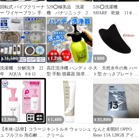
回転式 パイプクリーナ
529⭕️極美品 洗濯
526⭕️洗濯機
ー ワイヤーブラシ 手動
機 パナソニック 25
SHARP 乾燥 11キ
式 ワイヤー 5m タイプ
年 6キロ 設置無料
ロ 安い 設置無料
トイレ 洗面所 排水口
保証2031年付
超音波ウォッシャー
詰まりのトラブルに 水
回り トラブル 排水管
詰まり 解消
31,500
1,280
800
¥
¥
¥
洗濯機 分解洗浄 22
高圧洗浄機 ハンディ 小
大 天然水牛の角 ハー
年 AQUA 8キロ 自
型 手動 噴霧器 除草剤
ト型 かっさプレート 天
動投入 安い 設置無
加圧ポンプ式 ノズル ポ
然水牛の角 ツボ押し リ
料
ータブル 霧吹き 散布器
ンパ
強力 家庭用 庭 洗車 掃
除 電源不要 2WAY コー
ドレス
3,989
1,400
35,800
¥
¥
¥
【本体+詰替】コラージ
キントルネ ウォッシュ
なんと未開封 OPPO
ュ フルフル 泡石鹸 本
クリーム
Reno 13A 128GB アイス