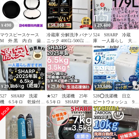
くすみ サポート ソープ
地肌 皮脂 臭い かゆみ
パック 粘膜 保護 膣 膣
毛穴 クレンジング 保湿
ケア 繭 高保湿 洗浄
植物由来 メンズ 男性
女性 頭皮クレンジング
490
58,100
29,400
¥
¥
¥
頭皮洗浄 毛穴洗浄 頭皮
マウスピースケース
冷蔵庫 分解洗浄 パナソ
524 SHARP 冷蔵
M 外:黒 内:白 歯
ニック 400㍑-500㍑ 大
庫 一人暮らし 大き
矯正 インビザライ
型安い 右開き 設置無料
め 設置無料 洗濯機
ン リテーナーケース
セット割 安い‼️
29,800
29,800
39,600
¥
¥
¥
527 SHARP 洗濯
★527 洗濯機 25年
528⭕️洗濯機 日立
機 6.5キロ 乾燥付
6.5キロ SHARP 乾燥
ビートウォッシュ 9キ
き 25年製 中古 設
付き 安い 単身 設
ロ 安い 設置無料
置無料 安い
置無料
BW-X90H