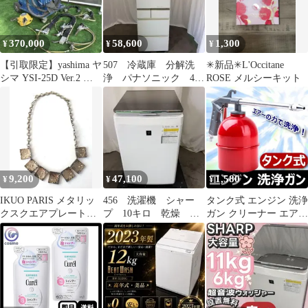
370,000
58,600
1,300
¥
¥
¥
【引取限定】yashima ヤ
507 冷蔵庫 分解洗
✳︎新品✳︎L'Occitane
シマ YSI-25D Ver.2 スポ
浄 パナソニック 400
ROSE メルシーキット
ット溶接機
㍑-500㍑ 右開き 設
置無料
9,200
47,100
1,580
¥
¥
¥
IKUO PARIS メタリッ
456 洗濯機 シャー
タンク式 エンジン 洗浄
クスクエアプレートネ
プ 10キロ 乾燥 安
ガン クリーナー エアー
ックレス
い 綺麗 設置無料
ガン 工具 エアツール
ES-PW10E
アタッチメント 汚れ除
去 強力噴射 コンプレッ
サー 掃除