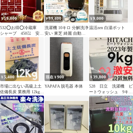
洗濯 洗濯用洗剤 詰め替
え 濃縮 アタック洗剤
59,800
39,400
9,000
¥
¥
¥
532⭕️お得⭕️冷蔵庫
洗濯機 10キロ 分解洗浄
温活zen 白湯ポット
シャープ 450㍑ 安
安い 東芝 綺麗 自動投
い 設置無料 両開
入 設置無料 冷蔵庫セッ
き 大型 綺麗 赤
ト割
5,400
900
39,800
¥
現在 ¥
¥
市場に出ない高級上土
YAPAFA 脱毛器 本体
528 日立 洗濯機 ビ
佐備長炭 業務用 12kg
ートウォッシュ 9キ
白炭5cm以下(切端)
ロ 設置無料 BW-
X90H 安い‼️