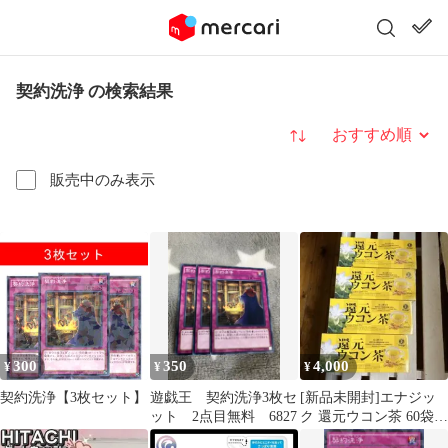
契約洗浄 の検索結果
並び替え
販売中のみ表示
300
350
4,000
¥
¥
¥
契約洗浄【3枚セット】
遊戯王 契約洗浄3枚セ
[新品未開封]エナジッ
ット 2点目無料 6827
ク 還元ウコン茶 60袋x
4箱