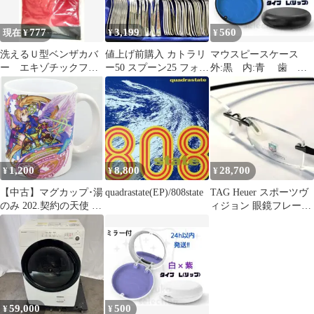
777
3,199
560
現在 ¥
¥
¥
洗えるＵ型ベンザカバ
値上げ前購入 カトラリ
マウスピースケース
ー エキゾチックフラ
ー50 スプーン25 フォー
外:黒 内:青 歯 矯
ワー MICHIKO
ク25 コスパ最強！ 置く
正 インビザライン
LONDON
だけでお洒落 美しいシ
リテーナーケース
ルエット 最安値 まとめ
売り シルバーカラー
1,200
8,800
28,700
¥
¥
¥
【中古】マグカップ･湯
quadrastate(EP)/808state
TAG Heuer スポーツヴ
のみ 202.契約の天使 メ
ィジョン 眼鏡フレーム
タトロン モンストえら
リムレス 3103 ドイツ
べるグッズ マグカップ
「モンスターストライ
ク」
59,000
500
¥
¥