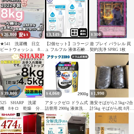
26,800
3,149
300
¥
¥
¥
★541 洗濯機 日立
【2個セット】コラージ
遊 プレイ パラレル 罠
ビートウォッシュ 8キ
ュ フルフル 液体石鹸
契約洗浄 SPRG 1枚
ロ 安い 綺麗 設置
詰め替え 200mL リキッ
無料 中古
ドソープ ボディソープ
39,800
4,060
1,990
¥
¥
¥
525 SHARP 洗濯
アタックゼロ ドラム式
激安そばがら2.5kg×2合
機 8キロ 乾燥 分解
詰替用 2900g 液体洗剤
計5kg そばがら枕 8月末
洗浄 綺麗 設置無
大容量 抗菌 除菌 消臭
まで
料 安い‼️
濃縮洗浄 中性 詰め替え
アタック ゼロ アタック
ゼロ詰め替え 中性洗剤