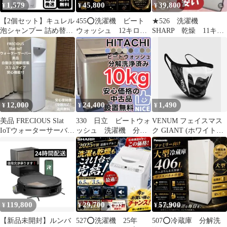
1,579
45,800
39,800
¥
¥
¥
【2個セット】キュレル
455⭕️洗濯機 ビート
★526 洗濯機
泡シャンプー 詰め替え
ウォッシュ 12キロ
SHARP 乾燥 11キ
380ml シャンプー
BW-X120G 安い
ロ 安い 設置無料
白 設置無料
超音波ウォッシャー
12,000
24,400
1,490
¥
¥
¥
美品 FRECIOUS Slat
330 日立 ビートウォ
VENUM フェイスマス
IoTウォーターサーバー
ッシュ 洗濯機 分解
ク GIANT (ホワイト×
【自動注文機能搭載】
洗浄 10キロ 設置無
ダークカモ) //大人用 マ
料 安い‼️
スク 個包装 洗えるマス
ク ファッションマスク
花粉対策 スポーツ 送料
無料
119,800
29,700
57,900
¥
¥
¥
【新品未開封】ルンバ
527⭕️洗濯機 25年
507⭕️冷蔵庫 分解洗