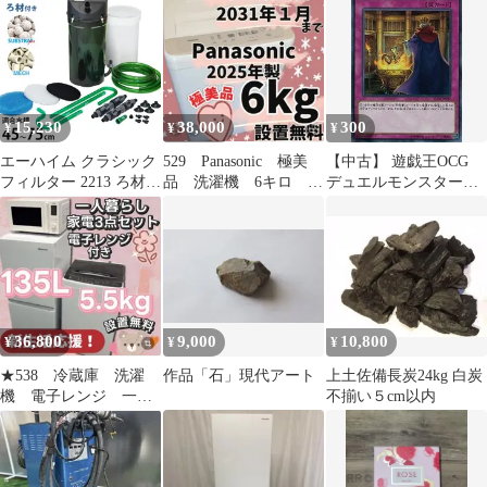
15,230
38,000
300
¥
¥
¥
エーハイム クラシック
529 Panasonic 極美
【中古】 遊戯王OCG
フィルター 2213 ろ材付
品 洗濯機 6キロ 設
デュエルモンスターズ
セット 2213320
置無料 25年製 安い‼️
契約洗浄 SD30 SD30-
JP037
36,800
9,000
10,800
¥
¥
¥
★538 冷蔵庫 洗濯
作品「石」現代アート
上土佐備長炭24kg 白炭
機 電子レンジ 一人
不揃い５cm以内
暮らし 安い 設置無
料 家電セット