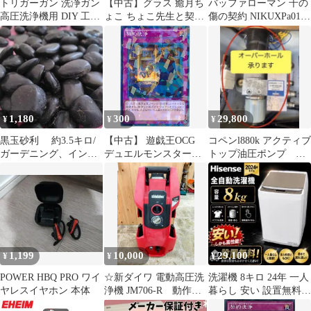
トリガーガン 洗浄ガン
【中古】グラス 癒月ち
バッファローマン 千の
高圧洗浄機用 DIY 工具
ょこ ちょこ先生と契約
傷の契約 NIKUXPa019 /
洗車 掃除 アタッチメン
の杯グラス 「バーチャ
キン肉マン
ト 高圧洗浄 汎用 楽々
ルYouTuber ホロライブ
PansonWorks (パンソ
洗浄
癒月ちょこ 活動5周年
ン・ワークス) ソフビ
記念」
フィギュア
1,180
300
29,800
¥
¥
¥
黒玉砂利 約3.5キロ/
【中古】 遊戯王OCG
コペンl880k アクティブ
ガーデニング、インテ
デュエルモンスターズ
トップ油圧ポンプ オ
リア、鉢、化粧石、マ
契約洗浄 SPRG SPRG-
ーバーホール
ルチング
JP011 ノーマルパラレ
ル
1,199
10,000
29,100
¥
¥
¥
POWER HBQ PRO ワイ
☆新ダイワ 電動高圧洗
洗濯機 8キロ 24年 一人
ヤレスイヤホン 本体
浄機 JM706-R 動作未
暮らし 安い 設置無料
確認の為ジャンク
冷蔵庫セット割