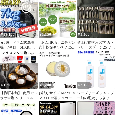
体 300mL + 詰め替え
ブルー購入証明書
210mL ピンク
59,100
1,150
3,300
¥
¥
¥
★516 ドラム式洗濯
【NICHIGA／ニチガ公
値上げ前購入50本 カト
機 7キロ SHARP
式】乾燥キャベツ 350
ラリー スプーン25 フォ
分解洗浄 設置無
ｇ 【送料無料】【メー
ーク25 お洒落 まとめ売
料 安い 綺麗
ル便で郵便ポストにお
り
届け】【代引不可】
【時間指定不可】 AD
製法（契約栽培） 標高
約1,000ｍの高原キャベ
ツ使用 乾燥野菜 カット
1,200
1,200
2,120
¥
¥
¥
野菜 ラーメン みそ汁
スープ レトルト [01]
【梅研本舗】 食用 ヒマ
お試しサイズ MAYURO
シーブリーズ シャンプ
ラヤ岩塩 クリスタルソ
マユロ 金繭シュガーモ
ー前の毛穴すっきりク
ルト クリスタル岩塩 選
イッシュ フェムケア ウ
レンジング 200ml × 2本
べる2パック
ォッシュ＆モイスト
SEA BREEZE スカルプ
150g×2（計300g）
8g(約7日分) うるおい
ケア シャンプー前 頭皮