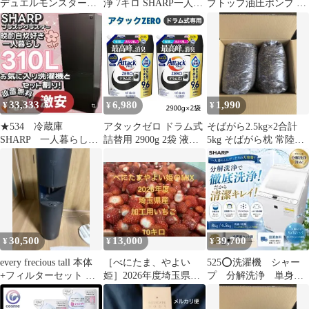
デュエルモンスターズ
浄 7キロ SHARP一人暮
ブトップ油圧ポンプ オ
契約洗浄 SPRG SPRG-
らし 設置無料 安い 綺
ーバーホール
JP011
麗
33,333
6,980
1,990
¥
¥
¥
★534 冷蔵庫
アタックゼロ ドラム式
そばがら2.5kg×2合計
SHARP 一人暮らし
詰替用 2900g 2袋 液体
5kg そばがら枕 常陸秋
300㍑-400㍑ 安い 設
洗剤 大容量 抗菌 除菌
そば
置無料
消臭 濃縮洗浄 中性 詰
め替え アタック ゼロ
アタックゼロ詰め替え
中性洗剤 洗濯 洗濯用洗
剤 詰め替え 濃縮 アタ
ック洗剤
30,500
13,000
39,700
¥
¥
¥
every frecious tall 本体
［べにたま、やよい
525⭕️洗濯機 シャー
+フィルターセット 譲
姫］2026年度埼玉県
プ 分解洗浄 単身向
渡証明書付き
産 急速冷凍
け綺麗 安い 設置無
料 冷蔵庫セット割