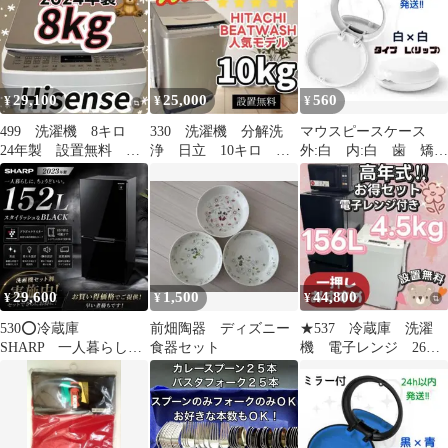
ディーソープ 無香料 無
応
着色 ノンアルコール 無
添加 アミノ酸系 泡 泡
タイプ 泡で出る 敏感肌
赤ちゃん こども 子供
29,100
25,000
560
¥
¥
¥
泡ボディソープ 薬用ボ
ディソープ
499 洗濯機 8キロ
330 洗濯機 分解洗
マウスピースケース
24年製 設置無料 冷
浄 日立 10キロ ビ
外:白 内:白 歯 矯
蔵庫セット割 一人暮
ートウォッシュ 安
正 インビザライン
らし 安い‼️
い 設置無料
リテーナーケース
29,600
1,500
44,800
¥
¥
¥
530⭕️冷蔵庫
前畑陶器 ディズニー
★537 冷蔵庫 洗濯
SHARP 一人暮らし
食器セット
機 電子レンジ 26年
黒 安い 綺麗 洗濯
製 家電セット 安
機セット割 設置無料
い 綺麗 設置無料