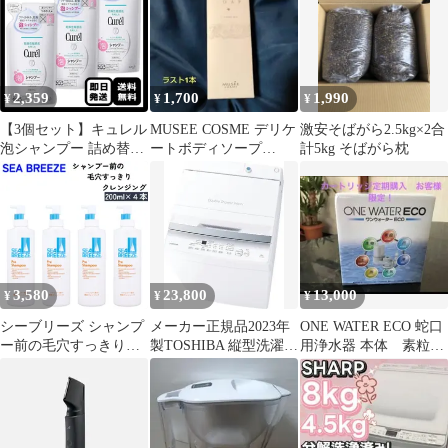
2,359
1,700
1,990
¥
¥
¥
【3個セット】キュレル
MUSEE COSME デリケ
激安そばがら2.5kg×2合
泡シャンプー 詰め替え
ートボディソープ
計5kg そばがら枕
380ml シャンプー
80g 付属品あり
3,580
23,800
13,000
¥
¥
¥
シーブリーズ シャンプ
メーカー正規品2023年
ONE WATER ECO 蛇口
ー前の毛穴すっきりク
製TOSHIBA 縦型洗濯機
用浄水器 本体 素粒水
レンジング 200ml × 4本
AW-6GA2 6kg
ビーズブレスレット付
SEA BREEZE スカルプ
き
ケア シャンプー前 頭皮
地肌 皮脂 臭い かゆみ
毛穴 クレンジング 保湿