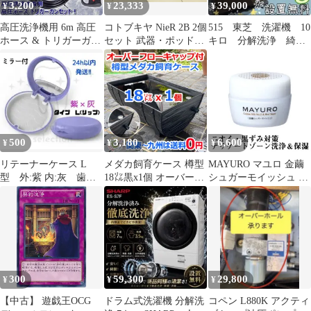
3,200
23,333
39,000
¥
¥
¥
高圧洗浄機用 6m 高圧
コトブキヤ NieR 2B 2個
515 東芝 洗濯機 10
ホース & トリガーガン
セット 武器・ポッド付
キロ 分解洗浄 綺
セット 洗車 外壁 清掃
最終価格 今週まで
麗 自動投入 設置無
大掃除 高圧 洗浄 工具
料 安い‼️
500
3,180
6,600
¥
¥
¥
リテーナーケース L
メダカ飼育ケース 樽型
MAYURO マユロ 金繭
型 外:紫 内:灰 歯
18㍑黒x1個 オーバーフ
シュガーモイッシュ フ
矯正 インビザライ
ロー加工済 金魚鉢 ビオ
ェムケア ウォッシュ＆
ン マウスピース
トープ 睡蓮鉢 五色アク
モイスト 1個(50g) うる
ア
おい くすみ サポート
ソープ パック 粘膜 保
護 膣 膣ケア 繭 高保湿
洗浄
300
59,300
29,800
¥
¥
¥
【中古】 遊戯王OCG
ドラム式洗濯機 分解洗
コペン L880K アクティ