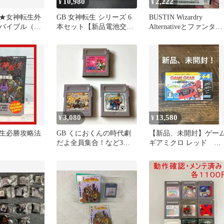
10,980
2,222
¥
¥
★女神転生外
GB 女神転生 シリーズ 6
BUSTIN Wizardry
バイブル（ゲ
本セット【新品電池交換
Alternativeとファンタジ
版）必勝攻略
済】
ーゾーン2本組
ヤケ
3,080
13,580
¥
¥
生必勝攻略法
GB くにおくんの時代劇
【新品、未開封】ゲー
だよ全員集合！など3本
ギアミクロ レッド
セット
GAME GEAR MICRO 本
体