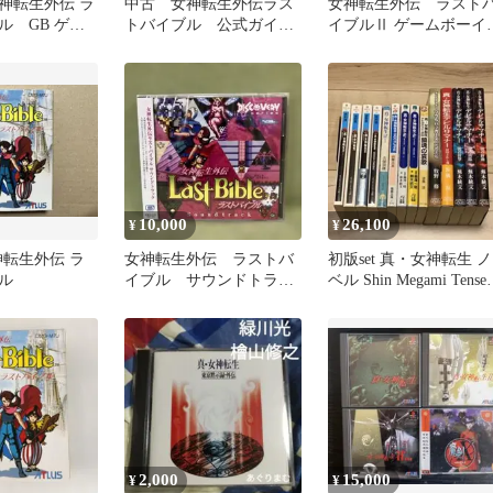
神転生外伝 ラ
中古 女神転生外伝ラス
女神転生外伝 ラスト
ル GB ゲー
トバイブル 公式ガイド
イブルⅡ ゲームボーイ
ブック
ラー ソフト ケース付
10,000
26,100
¥
¥
神転生外伝 ラ
女神転生外伝 ラストバ
初版set 真・女神転生 ノ
ル
イブル サウンドトラッ
ベル Shin Megami Tensei
ク 新品未開封です。
蕪木統文
2,000
15,000
¥
¥