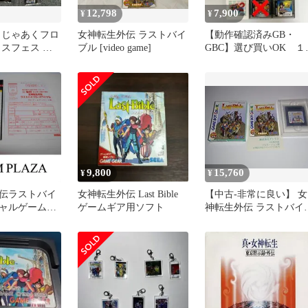
12,798
7,900
¥
¥
 じゃあくフロ
女神転生外伝 ラストバイ
【動作確認済みGB・
ラスフェス パ
ブル [video game]
GBC】選び買いOK １
 アクリルチャ
1100円 他のページと
梱OK
9,800
15,760
¥
¥
伝ラストバイ
女神転生外伝 Last Bible
【中古-非常に良い】 女
ャルゲームギ
ゲームギア用ソフト
神転生外伝 ラストバイ
game]
ル