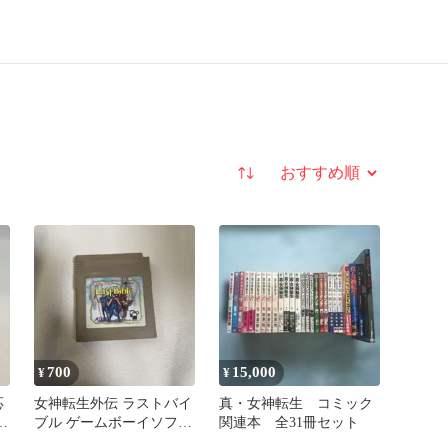
並び替え
700
15,000
¥
¥
応
女神転生外伝 ラストバイ
真・女神転生 コミック
イ
ブル ゲームボーイソフト
関連本 全31冊セット
本体