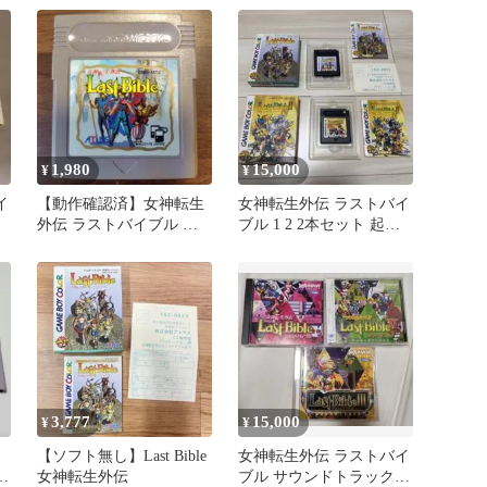
1,980
15,000
¥
¥
イ
【動作確認済】女神転生
女神転生外伝 ラストバイ
外伝 ラストバイブル ゲ
ブル 1 2 2本セット 起動
ームボーイ ソフト
確認済み ハガキ付き
3,777
15,000
¥
¥
【ソフト無し】Last Bible
女神転生外伝 ラストバイ
ル
女神転生外伝
ブル サウンドトラック