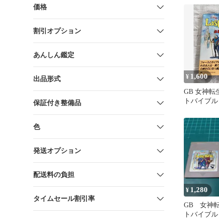
価格
割引オプション
あんしん鑑定
1,600
¥
出品形式
GB 女神
トバイブル
保証付き整備品
法 同梱割
色
発送オプション
配送料の負担
1,280
¥
タイムセール割引率
GB 女神
トバイブル