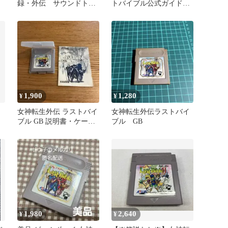
録・外伝 サウンドトラ
トバイブル公式ガイドブ
ック、CDドラマセット
ック ファミコン通信
1,900
1,280
¥
¥
女神転生外伝 ラストバイ
女神転生外伝ラストバイ
応
ブル GB 説明書・ケース
ブル GB
付 ゲームボーイ 動作確
認済
1,980
2,640
¥
¥