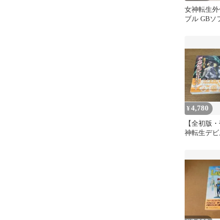
女神転生外
ブル GBソ
4,780
¥
【全初版・
神転生デビ
ー 外伝
ト 涼風涼