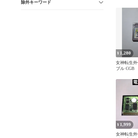
除外キーワード
1,280
¥
女神転生外
ブル CGB
換済み】
1,999
¥
女神転生外