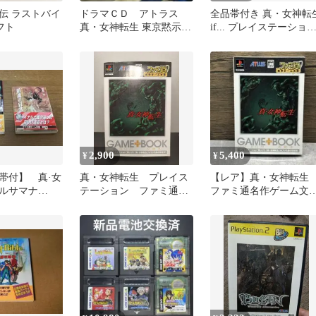
伝 ラストバイ
ドラマＣＤ アトラス
全品帯付き 真・女神転
フト
真・女神転生 東京黙示録
if... プレイステーショ
外伝 緑川光、檜山修之、
ソフト
三石琴乃
2,900
5,400
¥
¥
帯付】 真·女
真・女神転生 プレイス
【レア】真・女神転
ルサマナ
テーション ファミ通名
ファミ通名作ゲーム文
 2冊セッ
作ゲーム文庫
庫 ソフト&攻略本