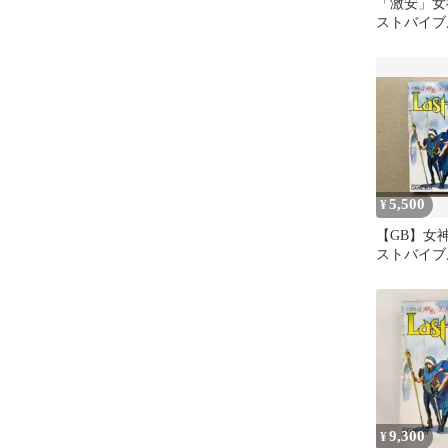
「激安」女
ストバイブ
ムボーイ
5,500
¥
【GB】女
ストバイブ
9,300
¥