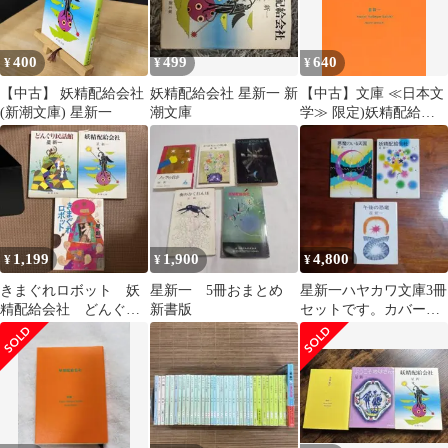
400
499
640
¥
¥
¥
【中古】 妖精配給会社
妖精配給会社 星新一 新
【中古】文庫 ≪日本文
(新潮文庫) 星新一
潮文庫
学≫ 限定)妖精配給会
社【新潮文庫プレミア
ムカバー 2022年版】 /
星新一
1,199
1,900
4,800
¥
¥
¥
きまぐれロボット 妖
星新一 5冊おまとめ
星新一ハヤカワ文庫3冊
精配給会社 どんぐり
新書版
セットです。カバー・
民話館
真鍋博、深沢幸雄。