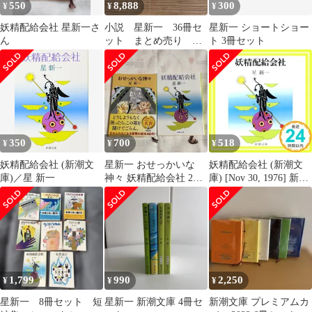
550
8,888
300
¥
¥
¥
妖精配給会社 星新一さ
小説 星新一 36冊セ
星新一 ショートショー
ん
ット まとめ売り ボ
ト 3冊セット
ッコちゃん コミック
星新一 午後の恐竜
350
700
518
¥
¥
¥
妖精配給会社 (新潮文
星新一 おせっかいな
妖精配給会社 (新潮文
庫)／星 新一
神々 妖精配給会社 2冊
庫) [Nov 30, 1976] 新一,
セット
星_03
1,799
990
2,250
¥
¥
¥
星新一 8冊セット 短
星新一 新潮文庫 4冊セ
新潮文庫 プレミアムカ