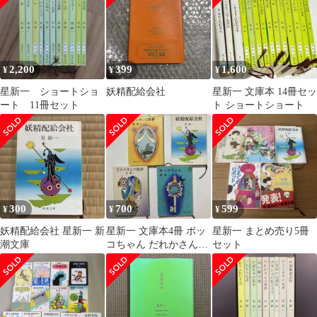
2,200
399
1,600
¥
¥
¥
星新一 ショートショ
妖精配給会社
星新一 文庫本 14冊セッ
ート 11冊セット
ト ショートショート
300
700
599
¥
¥
¥
妖精配給会社 星新一 新
星新一 文庫本4冊 ボッ
星新一 まとめ売り5冊
潮文庫
コちゃん だれかさんの
セット
悪夢 ボンボンと悪夢 妖
精配給会社