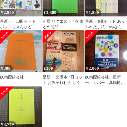
2,980
3,800
1,980
¥
¥
¥
星新一 13冊セット
ん様 リクエスト 4点 ま
星新一 9冊セット あり
ボッコちゃんなど
とめ商品
ふれた手法 つねならぬ
話 かぼちゃの馬車 白い
服の男他
300
300
2,000
¥
¥
¥
妖精配給会社
星新一 文庫本 4冊セッ
妖精配給会社。星新
ト おみそれ社会 ちぐは
一。カバー・真鍋博。
くな部品 他
3,749
¥