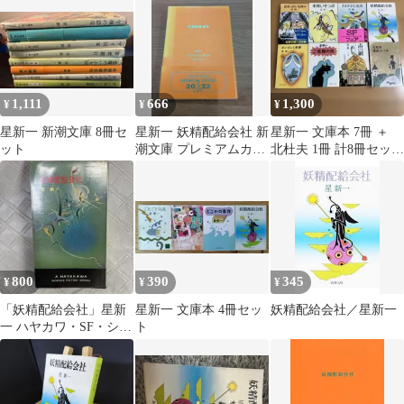
1,111
666
1,300
¥
¥
¥
星新一 新潮文庫 8冊セ
星新一 妖精配給会社 新
星新一 文庫本 7冊 ＋
ット
潮文庫 プレミアムカバ
北杜夫 1冊 計8冊セット
ー
まとめ売り
800
390
345
¥
¥
¥
「妖精配給会社」星新
星新一 文庫本 4冊セッ
妖精配給会社／星新一
一 ハヤカワ・SF・シリ
ト
ーズ