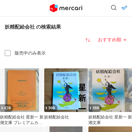
妖精配給会社 の検索結果
並び替え
販売中のみ表示
450
300
380
¥
¥
¥
妖精配給会社 星新一 新
妖精配給会社
妖精配給会社 星新一 新
潮文庫 プレミアムカバ
潮文庫
ー 2022 日焼けあり