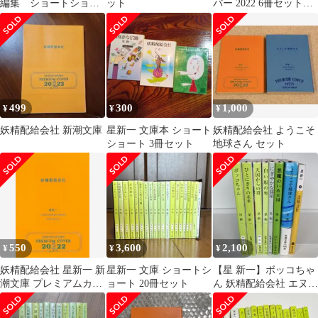
編集 ショートショー
ット
バー 2022 6冊セット
ト
全帯付き
499
300
1,000
¥
¥
¥
妖精配給会社 新潮文庫
星新一 文庫本 ショート
妖精配給会社 ようこそ
ショート 3冊セット
地球さん セット
550
3,600
2,100
¥
¥
¥
妖精配給会社 星新一 新
星新一 文庫 ショートシ
【星 新一】ボッコちゃ
潮文庫 プレミアムカバ
ョート 20冊セット
ん 妖精配給会社 エヌ氏
ー
の遊園地 ふしぎな夢 ど
こかの事件