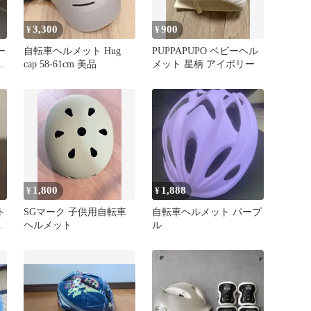
3,300
900
¥
¥
ー
自転車ヘルメット Hug
PUPPAPUPO ベビーヘル
止
cap 58-61cm 美品
メット 星柄 アイボリー
1,800
1,888
¥
¥
ト
SGマーク 子供用自転車
自転車ヘルメット パープ
ヘルメット
ル