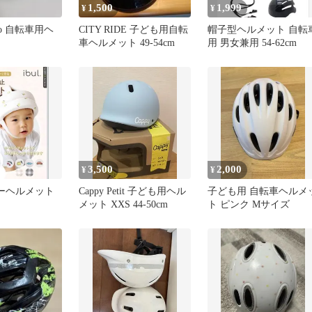
1,500
1,999
¥
¥
uto 自転車用ヘ
CITY RIDE 子ども用自転
帽子型ヘルメット 自転
車ヘルメット 49-54cm
用 男女兼用 54-62cm
3,500
2,000
¥
¥
ベビーヘルメット
Cappy Petit 子ども用ヘル
子ども用 自転車ヘルメ
メット XXS 44-50cm
ト ピンク Mサイズ