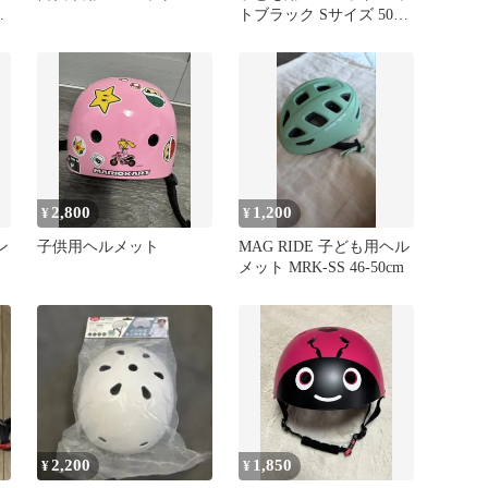
送
トブラック Sサイズ 50-
54cm
2,800
1,200
¥
¥
ン
子供用ヘルメット
MAG RIDE 子ども用ヘル
メット MRK-SS 46-50cm
2,200
1,850
¥
¥