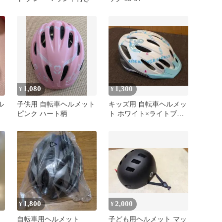
1,080
1,300
¥
¥
ル
子供用 自転車ヘルメット
キッズ用 自転車ヘルメッ
ピンク ハート柄
ト ホワイト×ライトブル
ー 56〜58cm
1,800
2,000
¥
¥
車
自転車用ヘルメット
子ども用ヘルメット マッ