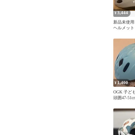
3,444
¥
新品未使用 s
ヘルメット X
1,400
¥
OGK 子
頭囲47-51
ー