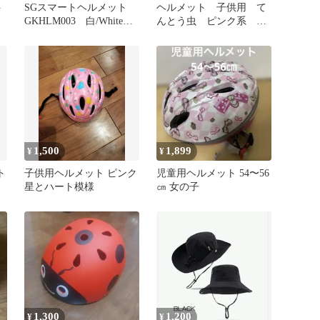
ト
SGスマートヘルメット
ヘルメット 子供用 て
GKHLM003 白/White
んとう虫 ピンク系 S
約54-58cm
サイズ
1,500
1,899
¥
¥
ト
子供用ヘルメット ピンク
児童用ヘルメット 54〜56
星とハート模様
㎝ 女の子
1,300
1,200
¥
¥