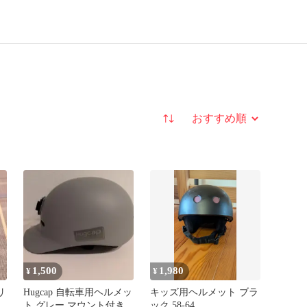
並び替え
1,500
1,980
¥
¥
リ
Hugcap 自転車用ヘルメッ
キッズ用ヘルメット ブラ
ト グレー マウント付き
ック 58-64