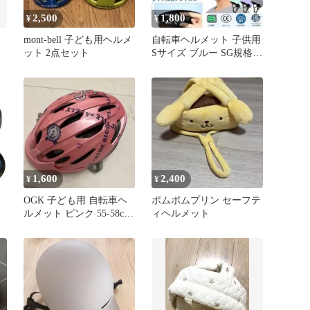
2,500
1,800
¥
¥
mont-bell 子ども用ヘルメ
自転車ヘルメット 子供用
ット 2点セット
Sサイズ ブルー SG規格
軽量 スポーツヘルメット
1,600
2,400
¥
¥
OGK 子ども用 自転車ヘ
ポムポムプリン セーフテ
ルメット ピンク 55-58cm
ィヘルメット
ッ
カブト
軽
メ
性
ン