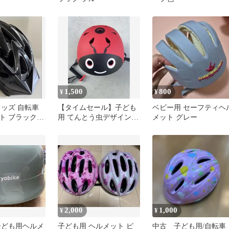
1,500
800
¥
¥
キッズ 自転車
【タイムセール】子ども
ベビー用 セーフティヘ
ト ブラック
用 てんとう虫デザイン
メット グレー
m やや汚れあり
ヘルメット
2,000
1,000
¥
¥
ke 子ども用ヘルメ
子ども用 ヘルメット ピ
中古 子ども用/自転