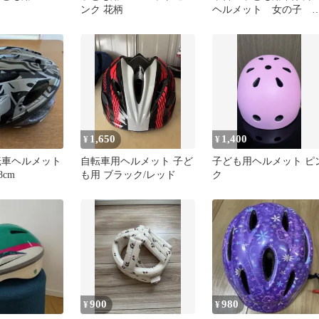
ンク 花柄
ヘルメット 女の子 
料込み
1,650
1,400
¥
¥
転車ヘルメット
自転車用ヘルメット 子ど
子ども用ヘルメット ピ
8cm
も用 ブラック/レッド
ク
900
980
¥
¥