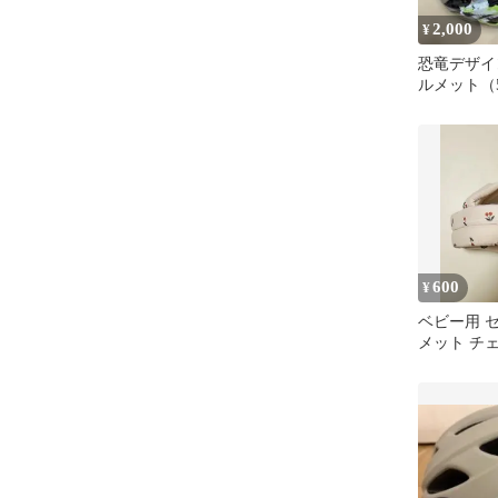
2,000
¥
恐竜デザイ
ルメット（5
ズ）
600
¥
ベビー用 
メット チ