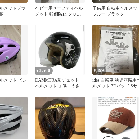
ルメットブラ
ベビー用セーフティヘル
子供用 自転車ヘルメッ
柄
メット 転倒防止 クッシ
ブルー ブラック
ョン
3,500
399
¥
¥
ルメット ピン
DAMMTRAX ジェット
ides 自転車 幼児座席用
ヘルメット 子供 うさ
ルメット 3Dパッド Sサ
ぎ ラビット
ズ用