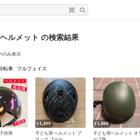
ヘルメット の検索結果
中のみ表示
自転車
フルフェイス
1,499
1,800
¥
¥
子供用
子ども用 ヘルメット ブ
子ども用ヘルメット オ
ラック ブルー
ーブ色