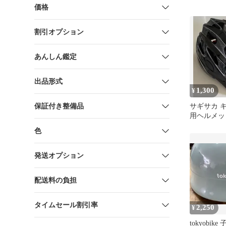
価格
割引オプション
あんしん鑑定
出品形式
1,300
¥
保証付き整備品
サギサカ 
用ヘルメッ
55〜59c
色
発送オプション
配送料の負担
タイムセール割引率
2,250
¥
tokyobi