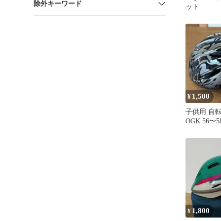
除外キーワード
ット
1,500
¥
子供用 自
OGK 56〜5
1,800
¥