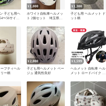
1,000
1,300
¥
¥
ン 子ども用ヘ
ホワイト自転車ヘルメッ
子ども用 ヘルメット ド
4〜56サイ
ト 2個セット 埼玉県中
ット柄
学校
2,000
1,599
¥
¥
セーフティヘル
子ども用ヘルメット ベー
ヘルメット 自転車 ヘル
ェリー柄
ジュ 通気性良好
メット ロードバイク ヘ
ルメット 自転車ヘルメ
ト男性 ヘルメット 自転
車 女性 超強衝撃吸収 
量透気 男女用自転車 イ
ンラインスケートヘル
ット 53-62cm調節 安全
抜群の一体成型デザイ