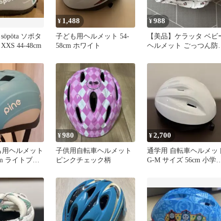
1,488
988
¥
¥
öpöta ソポタ
子ども用ヘルメット 54-
【美品】ケラッタ ベビ
XS 44-48cm
58cm ホワイト
ヘルメット ごっつん防
さくらんぼ柄 kerätä
980
2,700
¥
¥
ども用ヘルメット
子供用自転車ヘルメット
通学用 自転車ヘルメッ
cm ライトブル
ピンクチェック柄
G-M サイズ 56cm 小学
生 中学生