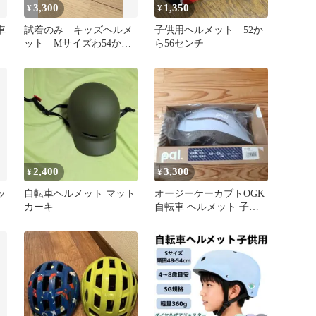
3,300
1,350
¥
¥
車
試着のみ キッズヘルメ
子供用ヘルメット 52か
ット Mサイズわ54から
ら56センチ
58cm 重量約380g ブルー
2,400
3,300
¥
¥
ッ
自転車ヘルメット マット
オージーケーカブトOGK
カーキ
自転車 ヘルメット 子ど
も用 PAL(パル) 児童用