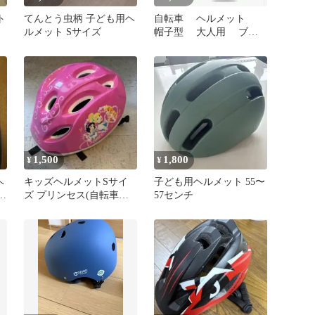
ト
てんとう虫柄 子ども用ヘ
自転車 ヘルメット
ルメット Sサイズ
帽子型 大人用 ブラ
ック
1,500
1,800
¥
¥
ヘ
キッズヘルメットSサイ
子ども用ヘルメット 55〜
イ
ズ プリンセス(自転車座
57センチ
席用 幼児女子)