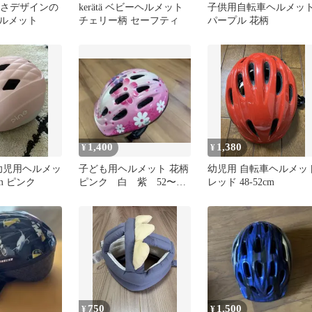
ぶさデザインの
kerätä ベビーヘルメット
子供用自転車ヘルメッ
ルメット
チェリー柄 セーフティ
パープル 花柄
1,400
1,380
¥
¥
e 幼児用ヘルメッ
子ども用ヘルメット 花柄
幼児用 自転車ヘルメッ
cm ピンク
ピンク 白 紫 52〜
レッド 48-52cm
56cm 3歳〜5歳
750
1,500
¥
¥