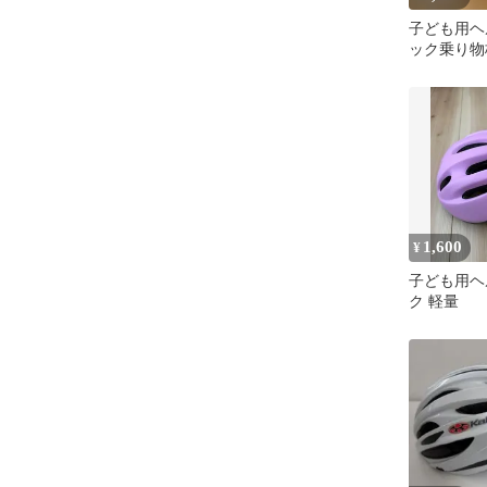
子ども用ヘ
ック乗り物
1,600
¥
子ども用ヘ
ク 軽量