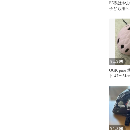
E5系はや
子ども用ヘ
1,900
¥
OGK pin
ト 47〜51
1,300
¥