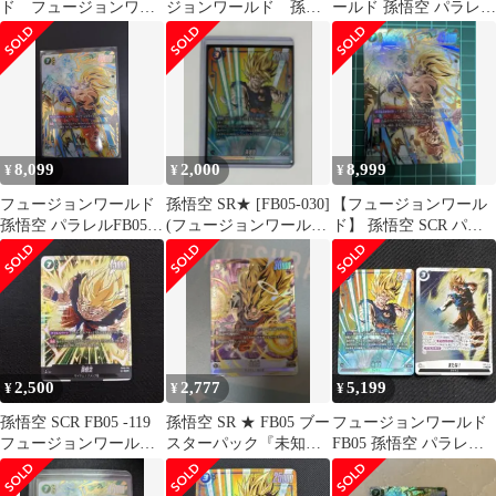
ド フュージョンワー
ジョンワールド 孫悟
ールド 孫悟空 パラレル
ルド エナジーマーカ
空:GT FB04-109 パラレ
FB05-119 scr★
ー 孫悟空
ル R
8,099
2,000
8,999
¥
¥
¥
フュージョンワールド
孫悟空 SR★ [FB05-030]
【フュージョンワール
孫悟空 パラレルFB05-
(フュージョンワールド
ド】 孫悟空 SCR パラ
119 SCR★ 未知なる冒
「未知なる冒険」)
レル
険
2,500
2,777
5,199
¥
¥
¥
孫悟空 SCR FB05 -119
孫悟空 SR ★ FB05 ブー
フュージョンワールド
フュージョンワールド
スターパック『未知な
FB05 孫悟空 パラレル
未知なる冒険
る冒険』 FB05-100
セット