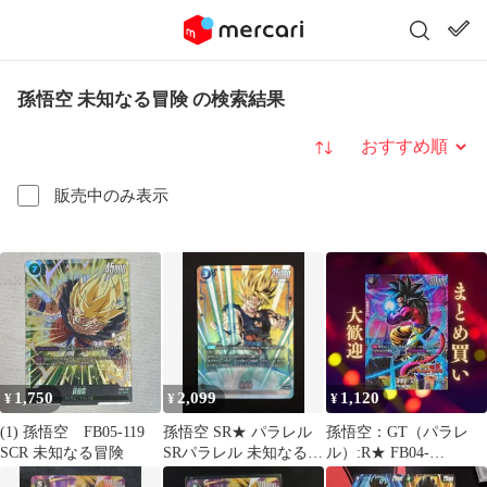
孫悟空 未知なる冒険 の検索結果
並び替え
販売中のみ表示
1,750
2,099
1,120
¥
¥
¥
(1) 孫悟空 FB05-119
孫悟空 SR★ パラレル
孫悟空：GT（パラレ
SCR 未知なる冒険
SRパラレル 未知なる冒
ル）:R★ FB04-
険 FB05-030 SR☆
109[FB05] 1120円（残3