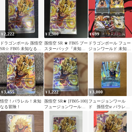
2,222
1,300
699
¥
¥
¥
ドラゴンボール 孫悟空
孫悟空 SR ★ FB05 ブー
ドラゴンボール フュー
SR☆ FB05 未知なる冒
スターパック『未知な
ジョンワールド 未知な
険
る冒険』 FB05-100
る冒険 カード SR 4枚セ
ット
3,455
1,222
3,000
¥
¥
¥
悟空！パラレル！未知
孫悟空 SR★ [FB05-100]
フュージョンワール
なる冒険！
フュージョンワールド
ド 孫悟空sr パラレル
未知なる冒険
FB05-030 未知なる冒険