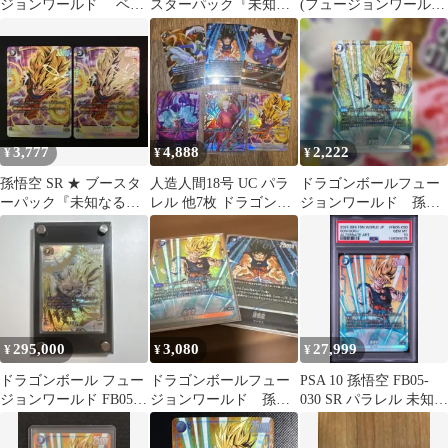
ジョンワールド ベジ
スターパック『未知な
(フュージョンワールド
ットsr 孫悟飯：未来sr
る冒険』 FB05-100
「未知なる冒険」)
パラレル
3,777
4,888
2,222
¥
¥
¥
孫悟空 SR ★ ブースタ
人造人間18号 UC パラ
ドラゴンボールフュー
ーパック『未知なる冒
レル 他7枚 ドラゴンボ
ジョンワールド 孫悟
険』 FB05-100 2枚セッ
ール FW 未知なる冒険
空 SR パラレル 未知
ト
なる冒険
295,000
3,080
27,999
¥
¥
¥
ドラゴンボール フュー
ドラゴンボールフュー
PSA 10 孫悟空 FB05-
ジョンワールド FB05-
ジョンワールド 孫悟
030 SR パラレル 未知な
119 未知なる冒険 孫悟
空 FB05-030 パラレ
る冒険
空
ル SR