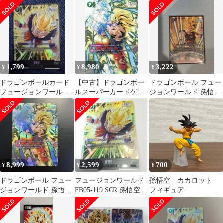
SCR★ シークレットパ
ルド 孫悟空 FB05-100
ラレル 8種 美品
1,799
8,980
3,222
¥
¥
¥
ドラゴンボールカード
【中古】ドラゴンボー
ドラゴンボール フュー
フュージョンワールド
ルスーパーカードゲー
ジョンワールド 孫悟
未知なる冒険 孫悟空
ム FB05-119[SCR☆]：
空 FB05-030 パラレル
SCR
孫悟空
8,999
2,599
700
¥
¥
¥
ドラゴンボール フュー
フュージョンワールド
孫悟空 カカロット
ジョンワールド 孫悟
FB05-119 SCR 孫悟空
フィギュア
空 FB05-119 scr シク
シークレット 未使用 ★
パラ