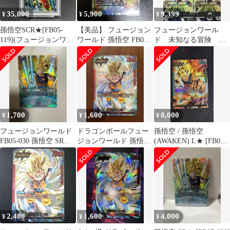
35,000
5,900
9,399
¥
¥
¥
孫悟空SCR★[FB05-
【美品】 フュージョン
フュージョンワール
119](フュージョンワー
ワールド 孫悟空 FB05-
ド 未知なる冒険
ルド「未知なる冒険
053
SCR 孫悟空 4枚
」)
1,700
1,600
8,000
¥
¥
¥
フュージョンワールド
ドラゴンボールフュー
孫悟空 / 孫悟空
FB05-030 孫悟空 SRパ
ジョンワールド 孫悟空
(AWAKEN) L★ [FB05-
ラレル
(ミニ)DA L☆ FB05
049]「未知なる冒険」
2,480
1,600
4,000
¥
¥
¥