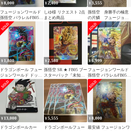
8,000
2,400
3,555
¥
¥
¥
フュージョンワールド
しゆ様 リクエスト 2点
孫悟空 身勝手の極意
孫悟空 パラレルFB05-
まとめ商品
の片鱗 フュージョン
119 SCR★ 未知なる冒
ワールド 未知なる冒
険
険
1,800
2,580
6,999
¥
¥
¥
ドラゴンボール フュー
孫悟空 SR ★ FB05 ブー
フュージョンワールド
ジョンワールド ドッカ
スターパック『未知な
孫悟空 パラレルFB05-
ンバトルコラボ 孫悟
る冒険』 FB05-100
119 SCR★ 未知なる冒
空:GT
険
13,000
5,555
8,000
¥
¥
¥
ドラゴンボールカー
ドラゴンボールフュー
最安値 フュージョンワ