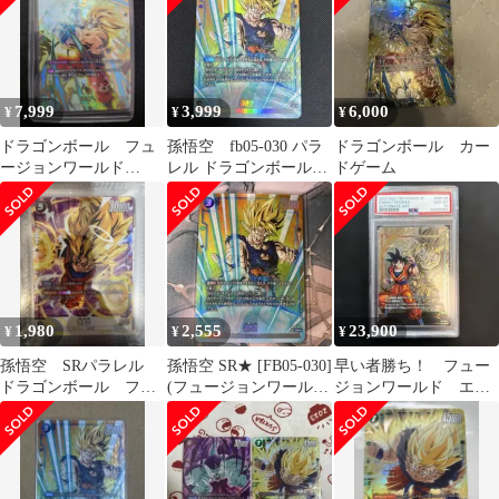
7,999
3,999
6,000
¥
¥
¥
ドラゴンボール フュ
孫悟空 fb05-030 パラ
ドラゴンボール カー
ージョンワールド
レル ドラゴンボール
ドゲーム
FB05-119 SCR パラ
フュージョンワールド
レル 孫悟空
1,980
2,555
23,900
¥
¥
¥
孫悟空 SRパラレル
孫悟空 SR★ [FB05-030]
早い者勝ち！ フュー
ドラゴンボール フュ
(フュージョンワールド
ジョンワールド エナ
ージョンワールド
「未知なる冒険」)
ジーマーカー 悟空
psa10