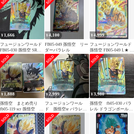
未知なる冒険
1,666
4,100
4,999
¥
¥
¥
フュージョンワールド
FB05-049 孫悟空 リー
フュージョンワールド
FB05-030 孫悟空 SRパ
ダーパラレル
孫悟空 FB05-049 L★ 未
ラレル
知なる冒険
1,888
2,999
3,980
¥
¥
¥
孫悟空 まとめ売り
フュージョンワール
孫悟空 fb05-030 パラ
fb05-119 scr 孫悟空
ド 孫悟空sr パラレル
レル ドラゴンボール
sb02-033 L
FB05-030 未知なる冒険
フュージョンワールド