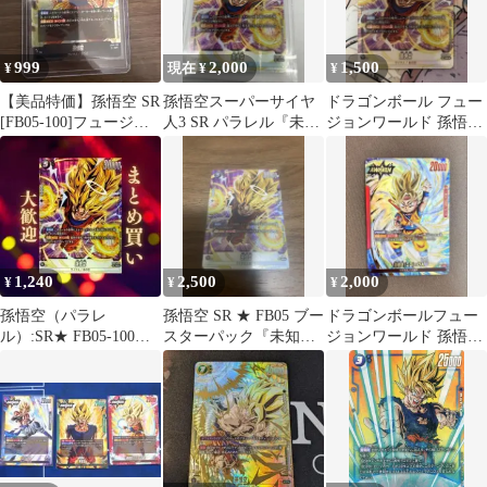
999
2,000
1,500
¥
現在 ¥
¥
【美品特価】孫悟空 SR
孫悟空スーパーサイヤ
ドラゴンボール フュー
[FB05-100]フュージョ
人3 SR パラレル『未知
ジョンワールド 孫悟空
ンワールド未知なる冒
なる冒険』 FB05-100
SRパラレル
険
1,240
2,500
2,000
¥
¥
¥
孫悟空（パラレ
孫悟空 SR ★ FB05 ブー
ドラゴンボールフュー
ル）:SR★ FB05-100
スターパック『未知な
ジョンワールド 孫悟空
1240円（残1
る冒険』 FB05-100
(ミニ):DA L★ リーダー
パラレル