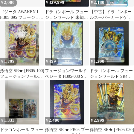
2,000
329,999
2,180
¥
¥
¥
ゴジータ AWAKEN L
ドラゴンボール フュー
【中古】ドラゴンボー
FB05-095 フュージョン
ジョンワールド 未知な
ルスーパーカードゲー
ワールド 未知なる冒険
る冒険 孫悟空 SCR
ム FB05-030[SR☆]：孫
★★
悟空
1,799
499
1,200
¥
¥
¥
孫悟空 SR★ [FB05-100]
フュージョンワールド
ドラゴンボール フュー
フュージョンワールド
ベジータ FB05-038 SR
ジョンワールド SR4枚
未知なる冒険
未知なる冒険
セット
1,333
2,400
2,999
¥
¥
¥
ドラゴンボール フュー
孫悟空 SR ★ FB05 ブー
孫悟空 SR★ [FB05-030]