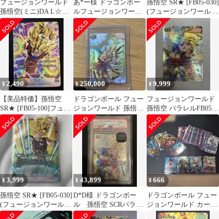
フュージョンワールド
あ*ー様 ドラゴンボー
孫悟空 SR★ [FB05-030]
孫悟空(ミニ)DA L☆
ルフュージョンワール
(フュージョンワールド
FB05-001
ド 孫悟空(ミニ)DA L☆
「未知なる冒険」)
FB05
2,490
250,000
9,999
¥
¥
¥
【美品特価】孫悟空
ドラゴンボール フュー
フュージョンワールド
SR★ [FB05-100]フュー
ジョンワールド 孫悟
孫悟空 パラレルFB05-
ジョンワールド未知な
空 スーパーパラレ
119 SCR★ 未知なる冒
る冒険
ル FB05-119
険
3,999
43,899
666
¥
¥
¥
孫悟空 SR★ [FB05-030]
D*D様 ドラゴンボー
ドラゴンボール フュー
(フュージョンワールド
ル 孫悟空 SCRパラレ
ジョンワールド カード
「未知なる冒険」)
ル FB05-119 PSA10
セット まとめ売り