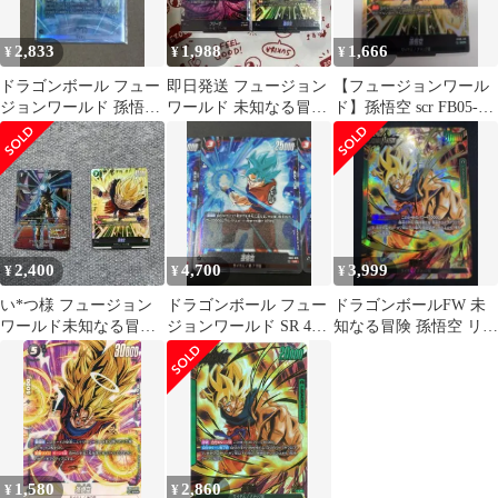
2,833
1,988
1,666
¥
¥
¥
ドラゴンボール フュー
即日発送 フュージョン
【フュージョンワール
ジョンワールド 孫悟空
ワールド 未知なる冒険
ド】孫悟空 scr FB05-
SRパラレル FB05-030
SCR 孫悟空 フリーザ 2
119 未知なる冒険
種
2,400
4,700
3,999
¥
¥
¥
い*つ様 フュージョン
ドラゴンボール フュー
ドラゴンボールFW 未
ワールド未知なる冒険
ジョンワールド SR 4種
知なる冒険 孫悟空 リー
FB05-119 SCR FS05-
類、各3枚、12枚セット
ダーパラレル おまけつ
き
1,580
2,860
¥
¥