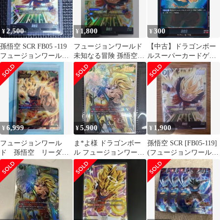
2,500
1,800
300
¥
¥
¥
孫悟空 SCR FB05 -119
フュージョンワールド
【中古】ドラゴンボー
フュージョンワールド
未知なる冒険 孫悟空
ルスーパーカードゲー
未知なる冒険
scr
ム FB05-007[R]：孫悟
空
6,999
5,900
1,900
¥
¥
¥
フュージョンワール
ま*よ様 ドラゴンボー
孫悟空 SCR [FB05-119]
ド 孫悟空 リーダ
ル フュージョンワール
(フュージョンワールド
ー パラレル FB05-
ド FB05-119 SCR パラ
「未知なる冒険」)
049 未知なる冒険
レ