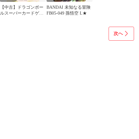
【中古】ドラゴンボー
BANDAI 未知なる冒険
ルスーパーカードゲー
FB05-049 孫悟空 L★
ム FB05-100[SR☆]：孫
悟空
次へ