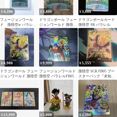
4,200
3,800
3,888
¥
¥
¥
フュージョンワール
ドラゴンボール フュー
ドラゴンボールカード
ド 孫悟空sr パラレル
ジョンワールド 孫悟空
孫悟空 SR パラレル
FB05-030 未知なる冒険
FB05-030 SR
4,980
9,999
5,555
¥
¥
¥
ドラゴンボール フュー
フュージョンワールド
孫悟空 SCR FB05 ブー
ジョンワールド 孫悟空
孫悟空 パラレルFB05-
スターパック『未知な
119 SCR★ 未知なる冒
る冒険』 フュージョン
険
ワールド
23,999
5,000
2,280
¥
¥
¥