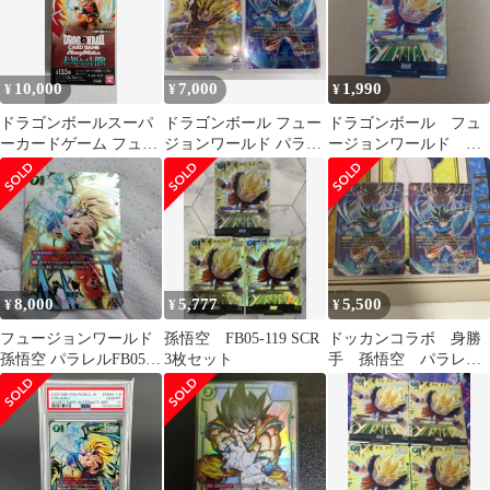
10,000
7,000
1,990
¥
¥
¥
ドラゴンボールスーパ
ドラゴンボール フュー
ドラゴンボール フュ
ーカードゲーム フュー
ジョンワールド パラレ
ージョンワールド 孫
ジョンワールド 未知な
ル 孫悟空 SR・身勝手
悟空 SCR FB05-119
る冒険 1BOX
の極意の片鱗
8,000
5,777
5,500
¥
¥
¥
フュージョンワールド
孫悟空 FB05-119 SCR
ドッカンコラボ 身勝
孫悟空 パラレルFB05-
3枚セット
手 孫悟空 パラレル2
119 scr★ 未知なる冒険
枚