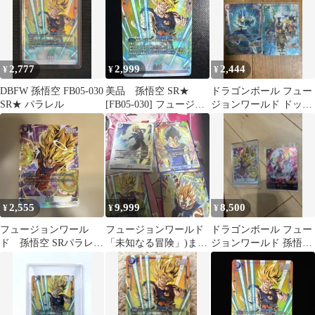
2,777
2,999
2,444
¥
¥
¥
DBFW 孫悟空 FB05-030
美品 孫悟空 SR★
ドラゴンボール フュー
SR★ パラレル
[FB05-030] フュージョ
ジョンワールド ドッカ
ンワールド「未知なる
ンコラボパラレル 2枚
冒険」
セット
2,555
9,999
8,500
¥
¥
¥
フュージョンワール
フュージョンワールド
ドラゴンボール フュー
ド 孫悟空 SRパラレル
「未知なる冒険」)まと
ジョンワールド 孫悟空
FB05-100
め売り
魔人ブウ