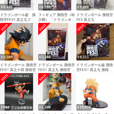
9,480
6,908
9,000
¥
¥
¥
ドラゴンボール超 孫
フィギュア 孫悟空（幼
ドラゴンボール 孫悟空
悟空FES‼︎ 其之九フィ
少期） 「ドラゴンボー
FES 其之九
ギュア
ル超」 孫悟空FES!! 其
之四【14日以内発送】
3,500
5,300
9,555
¥
¥
¥
ドラゴンボール 孫悟空
ドラゴンボール 孫悟空
ドラゴンボール超 孫悟
FES!! 其之十四 孫悟空
FES!! 其之九 孫悟空 フ
空FES!! 其之九 孫悟空
ィギュア
フィギュア
900
5,500
19,870
¥
¥
¥