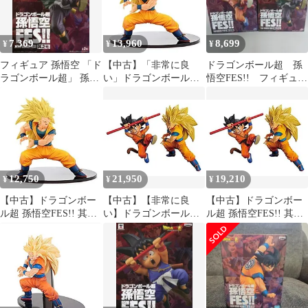
7,369
13,960
8,699
¥
¥
¥
フィギュア 孫悟空 「ド
【中古】「非常に良
ドラゴンボール超 孫
ラゴンボール超」 孫悟
い」ドラゴンボール超
悟空FES!! フィギュ
空FES!! 其之七【14日
孫悟空FES!! 其之四 超
ア 少年期
以内発送】
サイヤ人3孫悟空 単品
12,750
21,950
19,210
¥
¥
¥
【中古】ドラゴンボー
【中古】【非常に良
【中古】ドラゴンボー
ル超 孫悟空FES!! 其之
い】ドラゴンボール超
ル超 孫悟空FES!! 其之
四 超サイヤ人3孫悟
孫悟空FES!! 其之四 全2
四 全2種セット バン
空 単品
種セット バンプレス
プレスト プライズ
ト プライズ