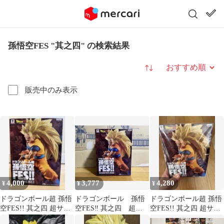
孫悟空FES "其之四" の検索結果
並び替え
販売中のみ表示
4,000
3,777
4,280
¥
¥
¥
ドラゴンボール超 孫悟
ドラゴンボール 孫悟
ドラゴンボール超 孫悟
空FES!! 其之四 超サイ
空FES‼︎ 其之四 超サ
空FES!! 其之四 超サイ
ヤ人3 孫悟空
イヤ人3 孫悟空
ヤ人3フィギュア 未開