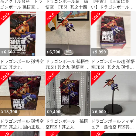
※アクリル台座 ドラ
ドラゴンボール超 孫
【中古】【非常に良
ゴンボール 孫悟空
悟空 FES!! 其之十四
い】ドラゴンボール超
FES!! 其之四
孫悟空FES！！ 其之三
孫悟空 超サイヤ人3(プ
ライズ) z2zed1b
6,600
6,700
9,999
¥
¥
¥
ドラゴンボール 孫悟空
ドラゴンボール 孫悟空
ドラゴンボール超 孫悟
FES 其之九
FES!! 其之九 孫悟空 フ
空FES!! 其之九 孫悟空
ィギュア
フィギュア
13,300
9,400
6,000
¥
¥
¥
ドラゴンボール 孫悟空
ドラゴンボール 孫悟
ドラゴンボールフィギ
FES 其之九 国内正規品
空FES!! 其之九
ュア 孫悟空 FES其之
新品未開封
九