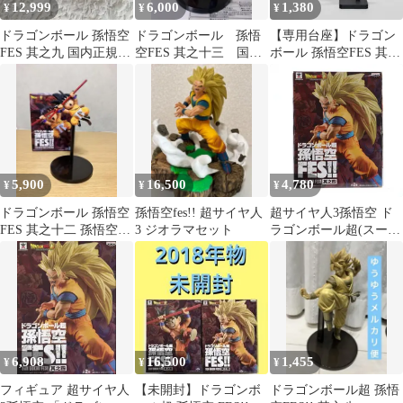
12,999
6,000
1,380
¥
¥
¥
ドラゴンボール 孫悟空
ドラゴンボール 孫悟
【専用台座】ドラゴン
FES 其之九 国内正規品
空FES 其之十三 国内
ボール 孫悟空FES 其之
新品未開封 フィギュア
正規品
十二 其之九 コンパクト
化
5,900
16,500
4,780
¥
¥
¥
ドラゴンボール 孫悟空
孫悟空fes!! 超サイヤ人
超サイヤ人3孫悟空 ド
FES 其之十二 孫悟空
3 ジオラマセット
ラゴンボール超(スーパ
フィギュア
ー) 孫悟空FES!! 其之四
DRAGON BALL フィギ
ュア プライズ(37945)
バンプレスト
6,908
16,500
1,455
¥
¥
¥
フィギュア 超サイヤ人
【未開封】ドラゴンボ
ドラゴンボール超 孫悟