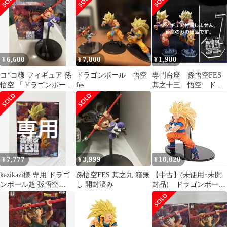
6,600
7,800
1,980
¥
¥
¥
コ*コ様 フィギュア 孫
ドラゴンボール 悟空
専門台座 孫悟空FES
悟空 「ドラゴンボール
fes
其之十三 悟空 ドラ
超」 孫悟空FES!!其之
ゴンボール フィギュ
九
ア
7,777
3,999
10,020
¥
¥
¥
kazikazi様 専用 ドラゴ
孫悟空FES 其之九 箱無
【中古】(未使用･未開
ンボール超 孫悟空
し 開封済み
封品) ドラゴンボール
FES!! 其之十三 孫悟空
超 孫悟空FES！！ 其之
三 孫悟空 超サイヤ人
3(プライズ) 6k88evb