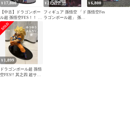
17,800
21,677
6,800
¥
¥
¥
【中古】ドラゴンボー
フィギュア 孫悟空 「ド
孫悟空Fes
ル超 孫悟空FES！！ 其
ラゴンボール超」 孫悟
之三 孫悟空 超サイヤ人
空FES!!其之九【14日以
3(プライズ) z2zed1b
内発送】
1,899
¥
ドラゴンボール超 孫悟
空FES!! 其之四 超サイ
ヤ人3 孫悟空