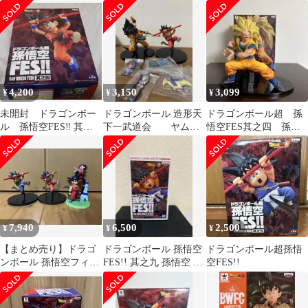
ト
FES!! 其之四
「ドラゴンボールZ」
BANPRESTO WORLD
FIGURE COLOSSEUM
造形天下一武道会2 其
之四
4,200
3,150
3,099
¥
¥
¥
未開封 ドラゴンボー
ドラゴンボール 造形天
ドラゴンボール超 孫
ル 孫悟空FES‼︎ 其之
下一武道会 ヤムチ
悟空FES其之四 孫悟
四 孫悟空 少年
ャ 孫悟空fes 其之四
空スーパーサイヤ人3フ
孫悟空
ィギュア 極美品
7,940
6,500
2,500
¥
¥
¥
【まとめ売り】ドラゴ
ドラゴンボール 孫悟空
ドラゴンボール超孫悟
ンボール 孫悟空フィギ
FES!! 其之九 孫悟空 フ
空FES!!
ュア 少年期 孫悟空FES
ィギュア