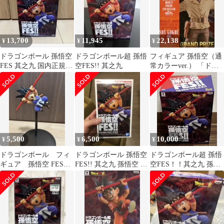
13,700
11,945
22,138
¥
¥
¥
ドラゴンボール 孫悟空
ドラゴンボール超 孫悟
フィギュア 孫悟空（通
FES 其之九 国内正規品
空FES!! 其之九
常カラーver.） 「ドラ
新品未開封
ゴンボールZ」
BANPRESTO WORLD
FIGURE COLOSSEUM
造形天下一武道会2 其
之四【14日以内発送】
5,500
6,500
10,000
¥
¥
¥
ドラゴンボール フィ
ドラゴンボール 孫悟空
ドラゴンボール超 孫悟
ギュア 孫悟空 FES其
FES!! 其之九 孫悟空 フ
空FES！！其之九 孫悟
之九
ィギュア
空