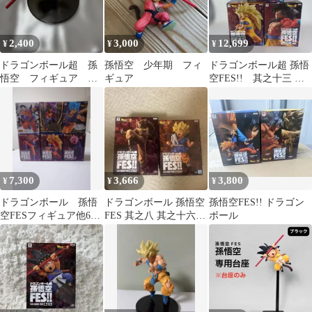
2,400
3,000
12,699
¥
¥
¥
ドラゴンボール超 孫
孫悟空 少年期 フィ
ドラゴンボール超 孫悟
悟空 フィギュア 其
ギュア
空FES!! 其之十三 超
之七 悟空FES!!
サイヤ人孫悟空フィギ
ュア セット
7,300
3,666
3,800
¥
¥
¥
ドラゴンボール 孫悟
ドラゴンボール 孫悟空
孫悟空FES!! ドラゴン
空FESフィギュア他6体
FES 其之八 其之十六
ボール
セット
孫悟空 フィギュア