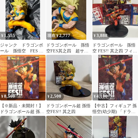
封
1,555
2,777
3,888
¥
現在 ¥
¥
ジャンク ドラゴンボ
ドラゴンボール 孫悟
ドラゴンボール 孫悟
ール 孫悟空 FES 其
空FES其之四 超サイ
空 FES!! 其之四 フィギ
之四
ヤ人3孫悟空
ュア
8,500
2,500
4,100
¥
¥
¥
【※新品・未開封！】
ドラゴンボール超 孫悟
【中古】フィギュア 孫
ドラゴンボール超 孫悟
空FES!! 其之四
悟空(幼少期) 「ドラゴ
空FES‼︎ 其之四 少年期
ンボール超」 孫悟空
悟空
FES!! 其之四