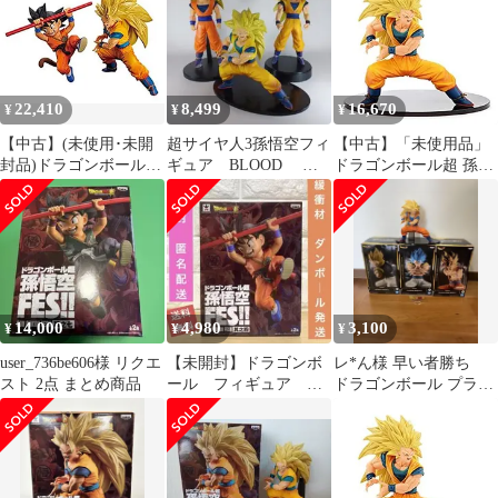
22,410
8,499
16,670
¥
¥
¥
【中古】(未使用･未開
超サイヤ人3孫悟空フィ
【中古】「未使用品」
封品)ドラゴンボール超
ギュア BLOOD 一
ドラゴンボール超 孫悟
孫悟空FES!! 其之四 全2
番くじ フェス
空FES!! 其之四 超サイ
種セット バンプレス
ヤ人3孫悟空 単品
ト プライズ
14,000
4,980
3,100
¥
¥
¥
user_736be606様 リクエ
【未開封】ドラゴンボ
レ*ん様 早い者勝ち
スト 2点 まとめ商品
ール フィギュア 孫
ドラゴンボール プライ
悟空FES 其之四 少年
ズ 悟空 ゴジータ
期 如意棒
サイヤ人3 美品