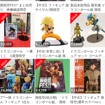
孫悟空FES!! まとめ売
【中古】フィギュア 超
新品未使用品 最安価 ド
り 画像確認用②
サイヤ人3孫悟空 「ド
ラゴンボール超 孫悟空
ラゴンボール超」 孫悟
FES!! 其之四 フィギュ
空FES!! 其之四
ア
3,333
15,865
2,000
¥
¥
¥
ドラゴンボール 一番
【中古-非常に良い】
ドラゴンボール フィギ
くじ A賞孫悟空 悟
ドラゴンボール超 孫悟
ュア セット ゴールデン
空FES 其之四 少年 孫
空FES!! 其之四 超サイ
フリーザ＋ゴジータブ
悟空 如意棒
ヤ人3孫悟空
ルー 台座付
6,000
4,100
13,600
¥
¥
¥
ア*ー様 ドラゴンボー
孫悟空(幼少期) 「ドラ
【中古】フィギュア 孫
ル フィギュア 3点セッ
ゴンボール超」 孫悟空
悟空(通常カラーver.)