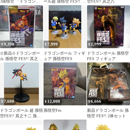
3孫悟空 「ドラゴンボ
ール超 孫悟空 FES!! 其
空FES!! 其之八
ール超」 孫悟空FES!!
之四 フィギュア 2種セ
其之四【14日以内発
ット
送】
9,398
7,999
1,999
¥
¥
¥
⛄新品⛄ドラゴンボー
ドラゴンボール フィギ
ドラゴンボール 孫悟空
ル 孫悟空 FES!! 其之九
ュア 孫悟空FES
FES フィギュア
孫悟空 0079
7,600
12,000
6,666
¥
¥
¥
ドラゴンボール 超 孫悟
孫悟空Fes
新品ドラゴンボール 孫
空FES!! 其之十二 孫悟
悟空 FES!! 2体セット
空 フィギュア