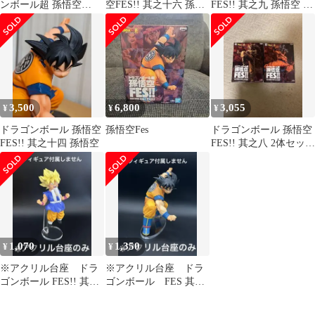
ンボール超 孫悟空
空FES!! 其之十六 孫悟
FES!! 其之九 孫悟空 フ
FES!! 其之十三 孫悟空
空
ィギュア
3,500
6,800
3,055
¥
¥
¥
ドラゴンボール 孫悟空
孫悟空Fes
ドラゴンボール 孫悟空
FES!! 其之十四 孫悟空
FES!! 其之八 2体セット
フィギュア
1,070
1,350
¥
¥
※アクリル台座 ドラ
※アクリル台座 ドラ
ゴンボール FES!! 其之
ゴンボール FES 其之
十六 孫悟空 超サイヤ
十六 孫悟空
人 ②