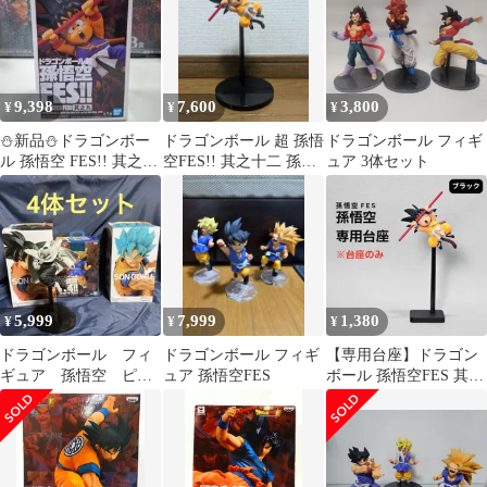
9,398
7,600
3,800
¥
¥
¥
⛄新品⛄ドラゴンボー
ドラゴンボール 超 孫悟
ドラゴンボール フィギ
ル 孫悟空 FES!! 其之九
空FES!! 其之十二 孫悟
ュア 3体セット
孫悟空 0079
空 フィギュア
5,999
7,999
1,380
¥
¥
¥
ドラゴンボール フィ
ドラゴンボール フィギ
【専用台座】ドラゴン
ギュア 孫悟空 ピッ
ュア 孫悟空FES
ボール 孫悟空FES 其之
コロ 4点セット
十二 其之九 コンパクト
化