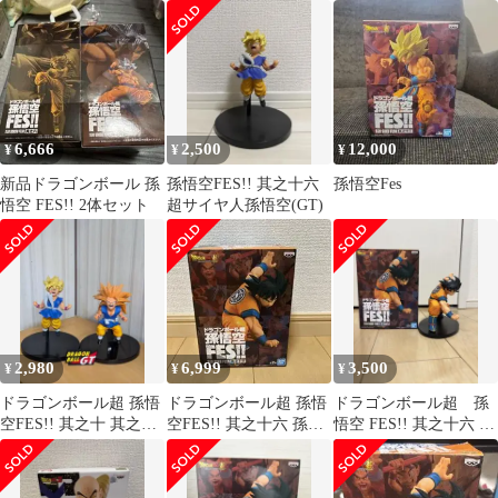
十六 孫悟空 超サイヤ
ゴンボール超 孫悟空
セット
人 ②
FES!! 其之十一 超サイ
ヤ人4ゴジータ フィギ
ュア
6,666
2,500
12,000
¥
¥
¥
新品ドラゴンボール 孫
孫悟空FES!! 其之十六
孫悟空Fes
悟空 FES!! 2体セット
超サイヤ人孫悟空(GT)
2,980
6,999
3,500
¥
¥
¥
ドラゴンボール超 孫悟
ドラゴンボール超 孫悟
ドラゴンボール超 孫
空FES!! 其之十 其之十
空FES!! 其之十六 孫悟
悟空 FES!! 其之十六 フ
六 超サイヤ人 超サイヤ
空 フィギュア
ィギュア プライズ
人3