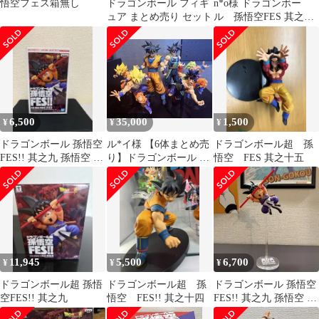
悟空フェス箱無し
ドラゴンボール フィギ
n*o様 ドラゴンボー
ュア まとめ売り セット
ル 孫悟空FES 其之十
六 孫悟空 原作カラ
ー風リペイント
6,500
35,000
1,500
¥
¥
¥
ドラゴンボール 孫悟空
ル*イ様 【6体まとめ売
ドラゴンボール超 孫
FES!! 其之九 孫悟空 フ
り】ドラゴンボール フ
悟空 FES 其之十五
ィギュア
ィギュア 孫悟空 バーダ
ック 二次
11,945
5,500
6,700
¥
¥
¥
ドラゴンボール超 孫悟
ドラゴンボール超 孫
ドラゴンボール 孫悟空
空FES!! 其之九
悟空 FES!! 其之十四
FES!! 其之九 孫悟空 フ
ィギュア