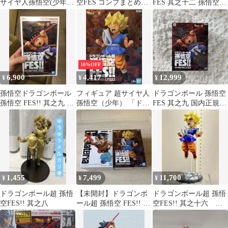
サイヤ人孫悟空(少年)
空FES コンプまとめ売
FES 其之十二 孫悟空
「ドラゴンボール超」
り
フィギュア
孫悟空FES!!其之十六
10%OFF
6,900
4,417
12,999
¥
¥
¥
孫悟空ドラゴンボール
フィギュア 超サイヤ人
ドラゴンボール 孫悟空
孫悟空 FES!! 其之九 孫
孫悟空（少年） 「ドラ
FES 其之九 国内正規品
悟空 フィギュア
ゴンボール超」 孫悟空
新品未開封 フィギュア
FES!!其之十六【10日以
内発送】
1,455
7,499
11,700
¥
¥
¥
ドラゴンボール超 孫悟
【未開封】ドラゴンボ
ドラゴンボール超 孫悟
空FES!! 其之八
ール超 孫悟空 FES!! 其
空FES!! 其之十六 孫
之十六 g×materia
悟空Jr.風リペイント