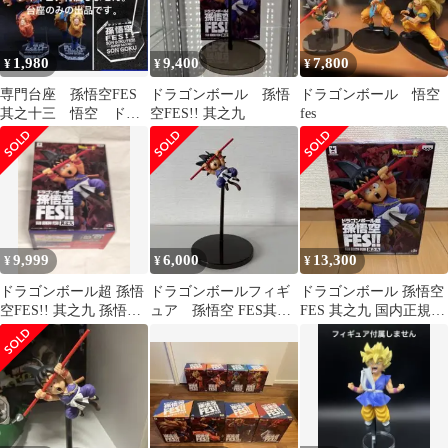
1,980
9,400
7,800
¥
¥
¥
専門台座 孫悟空FES
ドラゴンボール 孫悟
ドラゴンボール 悟空
其之十三 悟空 ドラ
空FES!! 其之九
fes
ゴンボール フィギュ
ア
9,999
6,000
13,300
¥
¥
¥
ドラゴンボール超 孫悟
ドラゴンボールフィギ
ドラゴンボール 孫悟空
空FES!! 其之九 孫悟空
ュア 孫悟空 FES其之
FES 其之九 国内正規品
フィギュア
九
新品未開封