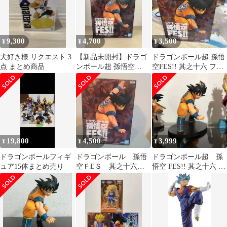
9,300
4,700
3,500
¥
¥
¥
犬好き様 リクエスト 3
【新品未開封】ドラゴ
ドラゴンボール超 孫悟
点 まとめ商品
ンボール超 孫悟空
空FES!! 其之十六 フィ
FES!! 其之十六 フィギ
ギュア
ュア
19,800
4,500
3,999
¥
¥
¥
ドラゴンボールフィギ
ドラゴンボール 孫悟
ドラゴンボール超 孫
ュア15体まとめ売り
空ＦEＳ 其之十六
悟空 FES!! 其之十六 フ
フィギュア
ィギュア プライズ