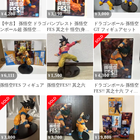
4,280
3,190
3,000
¥
¥
¥
【中古】 孫悟空 ドラゴ
バンプレスト 孫悟空
ドラゴンボール 孫悟空
ンボール超 孫悟空
FES 其之十 悟空(身勝
GT フィギュアセット
FES!! 其之十六 フィギ
手の極意 兆)
ュア
6,111
1,500
4,300
¥
¥
¥
孫悟空FES フィギュア
孫悟空FES!! 其之六
ドラゴンボール 孫悟空
FES!! 其之十六 フィギ
ュア 孫悟空
3,000
3,700
19,800
¥
¥
¥