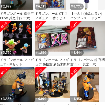
2,999
6,111
8,772
¥
¥
¥
ドラゴンボール 孫悟空
ドラゴンボール GT フ
【中古】(非常に良い)
FES!! 其之十四 十六 悟
ィギュア 一番くじ A
バンプレスト ドラゴン
空 フィギア
賞 孫悟空FES
ボール超 孫悟空FES!!
其之十四 超サイヤ人ゴ
ッド超サイヤ人ベジッ
ト
5,550
1,800
4,444
¥
¥
¥
ドラゴンボール フィギ
ドラゴンボール フィギ
ドラゴンボール 超 孫悟
ュア 6体セット
ュア 孫悟空 新品未開封
空FES!! 其之十六 フ
ィギュア
3,333
6,000
4,450
¥
¥
¥