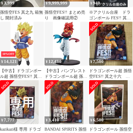
3,999
9,999,999
940
¥
¥
¥
孫悟空FES 其之九 箱無
孫悟空FES!! まとめ売
※アクリル台座 ドラ
し 開封済み
り 画像確認用②
ゴンボール FES!! 其之
十六 孫悟空 超サイヤ
人
10%OFF
14,121
12,480
7,500
¥
¥
¥
【中古】ドラゴンボー
【中古】バンプレスト
ドラゴンボール超 孫悟
ル超 孫悟空FES!! 其之
ドラゴンボール超 孫悟
空FES!! 其之十六 新
十六 [1.超サイヤ人孫悟
空FES!! 其之十一 超サ
品未開封
空(少年)](単品)
イヤ人4ゴジータ フィ
ギュア
7,777
3,410
6,500
¥
¥
¥
kazikazi様 専用 ドラゴ
BANDAI SPIRITS 孫悟
ドラゴンボール 孫悟空