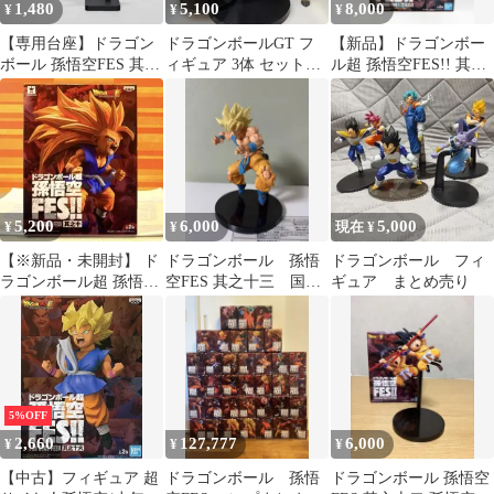
1,480
5,100
8,000
¥
¥
¥
【専用台座】ドラゴン
ドラゴンボールGT フ
【新品】ドラゴンボー
ボール 孫悟空FES 其之
ィギュア 3体 セット
ル超 孫悟空FES!! 其之
十二 其之九 コンパクト
サタン おまけ 詰め合
十六 孫悟空 フィギュア
化
わせ
5,200
6,000
5,000
¥
¥
現在 ¥
【※新品・未開封】 ド
ドラゴンボール 孫悟
ドラゴンボール フィ
ラゴンボール超 孫悟空
空FES 其之十三 国内
ギュア まとめ売り
FES‼︎ 其之十 超サイヤ
正規品
人3孫悟空
5%OFF
2,660
127,777
6,000
¥
¥
¥
【中古】フィギュア 超
ドラゴンボール 孫悟
ドラゴンボール 孫悟空