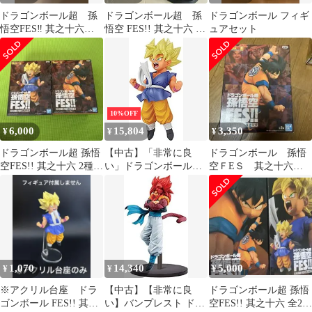
ドラゴンボール超 孫
ドラゴンボール超 孫
ドラゴンボール フィギ
悟空FES‼︎ 其之十六
悟空 FES!! 其之十六 フ
ュアセット
フィギュア
ィギュア
10%OFF
6,000
15,804
3,350
¥
¥
¥
ドラゴンボール超 孫悟
【中古】「非常に良
ドラゴンボール 孫悟
空FES!! 其之十六 2種セ
い」ドラゴンボール超
空ＦEＳ 其之十六
ット
孫悟空FES!! 其之十六
フィギュア
[1.超サイヤ人孫悟空(少
年)](単品)
1,070
14,340
5,000
¥
¥
¥
※アクリル台座 ドラ
【中古】【非常に良
ドラゴンボール超 孫悟
ゴンボール FES!! 其之
い】バンプレスト ドラ
空FES!! 其之十六 全2種