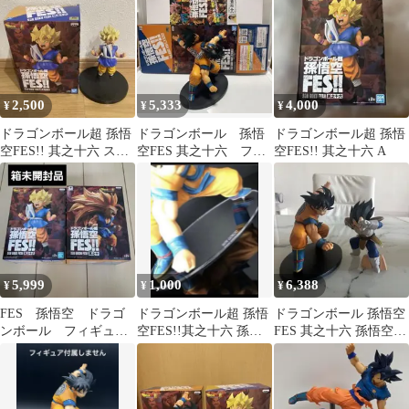
2,500
5,333
4,000
¥
¥
¥
ドラゴンボール超 孫悟
ドラゴンボール 孫悟
ドラゴンボール超 孫悟
空FES!! 其之十六 スー
空FES 其之十六 フィ
空FES!! 其之十六 A
パーサイヤ人
ギュア
5,999
1,000
6,388
¥
¥
¥
FES 孫悟空 ドラゴ
ドラゴンボール超 孫悟
ドラゴンボール 孫悟空
ンボール フィギュ
空FES!!其之十六 孫悟
FES 其之十六 孫悟空
ア 孫悟空FES
空 アクリル 台座
ベジータ フィギュアセ
ット