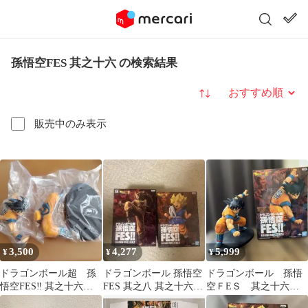
孫悟空FES 其之十六 の検索結果
並び替え
販売中のみ表示
3,500
4,277
5,999
¥
¥
¥
ドラゴンボール超 孫
ドラゴンボール 孫悟空
ドラゴンボール 孫悟
悟空FES‼︎ 其之十六
FES 其之八 其之十六
空ＦEＳ 其之十六
孫悟空 フィギュア
孫悟空 フィギュア
フィギュア