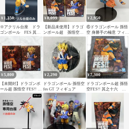
1,350
8,099
2,950
¥
¥
¥
※アクリル台座 ドラ
【新品未使用】ドラゴ
⑥ドラゴンボール 孫悟
ゴンボール FES 其之
ンボール超 孫悟空
空 身勝手の極意 フィギ
十六 孫悟空
FES!! 其之十六 未開
ュア
封品 2セット
5,800
2,290
7,300
¥
¥
¥
【未開封】ドラゴンボ
ドラゴンボール 孫悟空
ドラゴンボール超 孫悟
ール超 孫悟空 FES!! 其
fes GT フィギュア
空FES!! 其之十六 新
之十五Ａ十六 Ａ2種セ
品未開封
ット