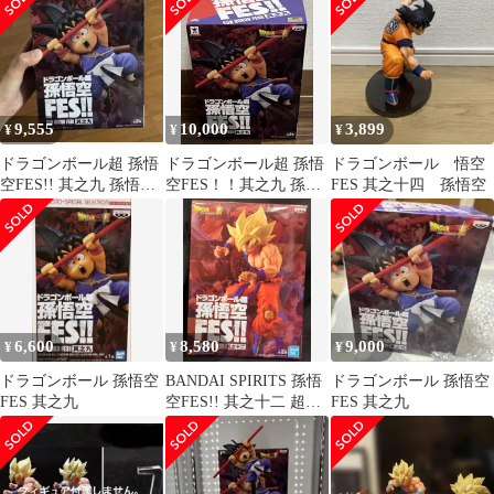
9,555
10,000
3,899
¥
¥
¥
ドラゴンボール超 孫悟
ドラゴンボール超 孫悟
ドラゴンボール 悟空
空FES!! 其之九 孫悟空
空FES！！其之九 孫悟
FES 其之十四 孫悟空
フィギュア
空
6,600
8,580
9,000
¥
¥
¥
ドラゴンボール 孫悟空
BANDAI SPIRITS 孫悟
ドラゴンボール 孫悟空
FES 其之九
空FES!! 其之十二 超サ
FES 其之九
イヤ人 孫悟空