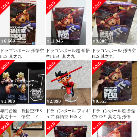
九
フィギュア
フィギュア
6,600
11,945
9,000
¥
¥
¥
ドラゴンボール 孫悟空
ドラゴンボール超 孫悟
ドラゴンボール 孫悟空
FES 其之九
空FES!! 其之九
FES 其之九
1,980
2,890
9,555
¥
¥
¥
専門台座 孫悟空FES
ドラゴンボール フィギ
ドラゴンボール超 孫悟
其之十三 悟空 ドラ
ュア 孫悟空 FES オリ
空FES!! 其之九 孫悟空
ゴンボール フィギュ
ジナル台座付き
フィギュア
ア