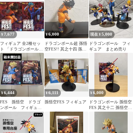
FES!!其之十四
7,677
6,000
5,000
¥
¥
現在 ¥
フィギュア 全2種セッ
ドラゴンボール超 孫悟
ドラゴンボール フィ
ト 「ドラゴンボール
空FES!! 其之十四 孫悟
ギュア まとめ売り
超」 孫悟空FES!!其之
空 フィギュア
十四【14日以内発送】
6,444
6,111
6,000
¥
¥
¥
FES 孫悟空 ドラゴ
孫悟空FES フィギュア
ドラゴンボール 孫悟空
ンボール フィギュ
FES 其之十二 孫悟空
ア 孫悟空FES
フィギュア