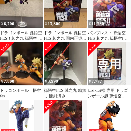
6,700
13,300
11,330
¥
¥
¥
ドラゴンボール 孫悟空
ドラゴンボール 孫悟空
バンプレスト 孫悟空
FES!! 其之九 孫悟空 フ
FES 其之九 国内正規品
FES 其之九 孫悟空(少
ィギュア
新品未開封
年期)
7,800
3,999
7,777
¥
¥
¥
ドラゴンボール 悟空
孫悟空FES 其之九 箱無
kazikazi様 専用 ドラゴ
fes
し 開封済み
ンボール超 孫悟空
FES!! 其之十三 孫悟空