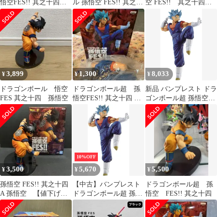
悟空FES!! 其之十四
ル 孫悟空 FES!! 其之九
空 FES!! 其之十四
未開封品
孫悟空 0079
A 孫悟空
3,899
1,300
8,033
¥
¥
¥
ドラゴンボール 悟空
ドラゴンボール超 孫
新品 バンプレスト ドラ
FES 其之十四 孫悟空
悟空FES!! 其之十四 フ
ゴンボール超 孫悟空
ィギュア
FES!! 其之十四 超サイ
ヤ人ゴッド超サイヤ人
ベジット
10%OFF
3,500
5,670
5,500
¥
¥
¥
孫悟空 FES!! 其之十四
【中古】バンプレスト
ドラゴンボール超 孫
A 孫悟空 【値下げ
ドラゴンボール超 孫悟
悟空 FES!! 其之十四
¥3800→¥3500】
空FES!! 其之十四 超サ
イヤ人ゴッド超サイヤ