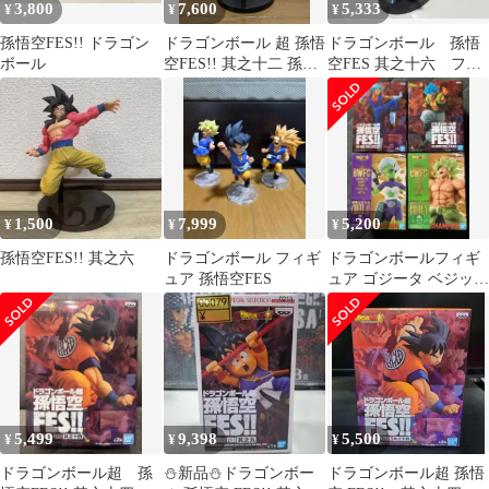
3,800
7,600
5,333
¥
¥
¥
孫悟空FES!! ドラゴン
ドラゴンボール 超 孫悟
ドラゴンボール 孫悟
ボール
空FES!! 其之十二 孫悟
空FES 其之十六 フィ
空 フィギュア
ギュア
1,500
7,999
5,200
¥
¥
¥
孫悟空FES!! 其之六
ドラゴンボール フィギ
ドラゴンボールフィギ
ュア 孫悟空FES
ュア ゴジータ ベジット
ブロリー チライ 4体セ
ット
5,499
9,398
5,500
¥
¥
¥
ドラゴンボール超 孫
⛄新品⛄ドラゴンボー
ドラゴンボール超 孫悟