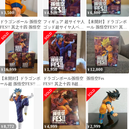
3,500
4,908
6,800
¥
¥
¥
ドラゴンボール 孫悟空
フィギュア 超サイヤ人
【未開封】ドラゴンボ
FES!! 其之十四 孫悟空
ゴッド超サイヤ人ベジ
ール 孫悟空FES!! 其之
ット 「ドラゴンボール
十四 孫悟空
超」 孫悟空FES!!其之
十四【14日以内発送】
16,999
1,950
12,000
¥
¥
¥
【未開封】ドラゴンボ
ドラゴンボール孫悟空
孫悟空Fes
ール超 孫悟空FES!! フ
FES!! 其之十四 B超サ
ィギュア3 体セット
イヤ人ゴッド超サイヤ
人ベジット
8,772
4,999
2,999
¥
¥
¥