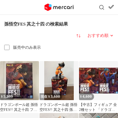
孫悟空FES 其之十四 の検索結果
並び替え
販売中のみ表示
5,999
3,600
4,600
¥
現在 ¥
¥
ドラゴンボール超 孫悟
ドラゴンボール超 孫悟
【中古】フィギュア 全
空FES!! 其之十四 フィ
空FES!! 其之十四 孫悟
2種セット 「ドラゴン
ギュア
空 フィギュア
ボール超」 孫悟空