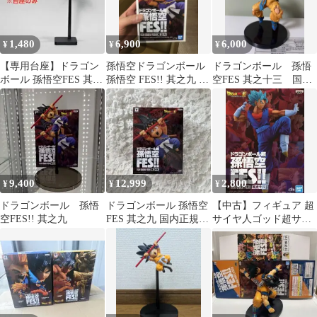
1,480
6,900
6,000
¥
¥
¥
【専用台座】ドラゴン
孫悟空ドラゴンボール
ドラゴンボール 孫悟
ボール 孫悟空FES 其之
孫悟空 FES!! 其之九 孫
空FES 其之十三 国内
十二 其之九 コンパクト
悟空 フィギュア
正規品
化
9,400
12,999
2,800
¥
¥
¥
ドラゴンボール 孫悟
ドラゴンボール 孫悟空
【中古】フィギュア 超
空FES!! 其之九
FES 其之九 国内正規品
サイヤ人ゴッド超サイ
新品未開封 フィギュア
ヤ人ベジット 「ドラゴ
ンボール超」 孫悟空
FES!!其之十四