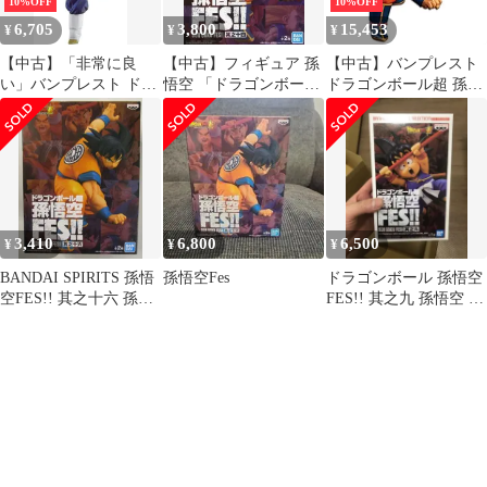
10%OFF
10%OFF
6,705
3,800
15,453
¥
¥
¥
【中古】「非常に良
【中古】フィギュア 孫
【中古】バンプレスト
い」バンプレスト ドラ
悟空 「ドラゴンボール
ドラゴンボール超 孫悟
ゴンボール超 孫悟空
超」 孫悟空FES!!其之
空FES!! 其之十四 孫悟
FES!! 其之十四 超サイ
十四
空
ヤ人ゴッド超サイヤ人
ベジット
3,410
6,800
6,500
¥
¥
¥
BANDAI SPIRITS 孫悟
孫悟空Fes
ドラゴンボール 孫悟空
空FES!! 其之十六 孫悟
FES!! 其之九 孫悟空 フ
空
ィギュア