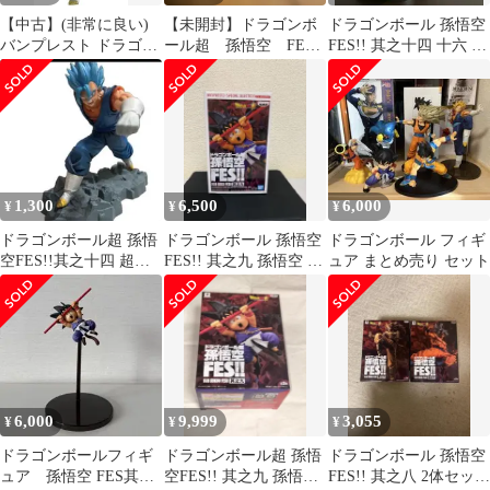
【中古】(非常に良い)
【未開封】ドラゴンボ
ドラゴンボール 孫悟空
バンプレスト ドラゴン
ール超 孫悟空 FES!!
FES!! 其之十四 十六 悟
ボール超 孫悟空FES!!
其之十四
空 フィギア
其之十四 超サイヤ人ゴ
ッド超サイヤ人ベジッ
ト
1,300
6,500
6,000
¥
¥
¥
ドラゴンボール超 孫悟
ドラゴンボール 孫悟空
ドラゴンボール フィギ
空FES!!其之十四 超サ
FES!! 其之九 孫悟空 フ
ュア まとめ売り セット
イヤ人ゴッド超サイヤ
ィギュア
人ブルー
6,000
9,999
3,055
¥
¥
¥
ドラゴンボールフィギ
ドラゴンボール超 孫悟
ドラゴンボール 孫悟空
ュア 孫悟空 FES其之
空FES!! 其之九 孫悟空
FES!! 其之八 2体セット