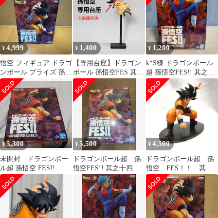
人ベジット
4,999
1,400
1,200
¥
¥
¥
悟空 フィギュア ドラゴ
【専用台座】ドラゴン
k*S様 ドラゴンボール
ンボール プライズ 孫悟
ボール 孫悟空FES 其之
超 孫悟空FES!! 其之十
空フェス
十二 其之九 コンパクト
四 ベジット
化
5,300
5,500
4,500
¥
¥
¥
未開封 ドラゴンボー
ドラゴンボール超 孫
ドラゴンボール超 孫
ル超 孫悟空 FES!! 其
悟空FES!! 其之十四
悟空 FES！！ 其之
之十四 孫悟空
未開封品
十四 孫悟空 A