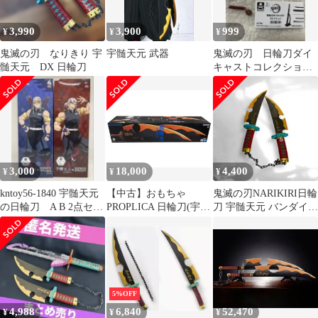
3,990
3,900
999
¥
¥
¥
鬼滅の刃 なりきり 宇
宇髄天元 武器
鬼滅の刃 日輪刀ダイ
髄天元 DX 日輪刀
キャストコレクショ
ン 壱ノ型・改 宇髄
天元B ガチャ
3,000
18,000
4,400
¥
¥
¥
kntoy56-1840 宇髄天元
【中古】おもちゃ
鬼滅の刃NARIKIRI日輪
の日輪刀 A B 2点セッ
PROPLICA 日輪刀(宇髄
刀 宇髄天元 バンダイ
ト プライズ
天元) 「鬼滅の刃」 プ
BANDAI なりきり日輪
レミアムバンダイ＆
刀
ANIPLEX+限定
5%OFF
4,988
6,840
52,470
¥
¥
¥