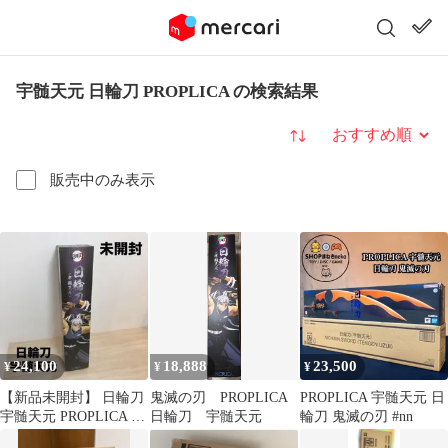
宇髄天元 日輪刀 PROPLICA の検索結果
並び替え
販売中のみ表示
24,100
18,888
23,500
¥
¥
¥
【新品未開封】 日輪刀
鬼滅の刃 PROPLICA
PROPLICA 宇髄天元 日
宇髄天元 PROPLICA バ
日輪刀 宇髄天元
輪刀 鬼滅の刃 #nn
ンダイ 鬼滅の刃