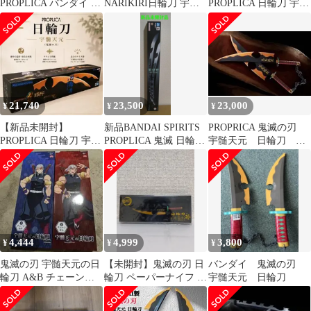
PROPLICA バンダイ 鬼
NARIKIRI日輪刀 宇髄
PROPLICA 日輪刀 宇髄
滅の刃
天元 なりきり コスプレ
天元 1/1 鬼滅の刃 バン
ダイ
21,740
23,500
23,000
¥
¥
¥
【新品未開封】
新品BANDAI SPIRITS
PROPRICA 鬼滅の刃
PROPLICA 日輪刀 宇髄
PROPLICA 鬼滅 日輪刀
宇髄天元 日輪刀 音
天元 鬼滅の刃 BANDAI
嘴平 伊之助
柱
4,444
4,999
3,800
¥
¥
¥
鬼滅の刃 宇髄天元の日
【未開封】鬼滅の刃 日
バンダイ 鬼滅の刃
輪刀 A&B チェーンあ
輪刀 ペーパーナイフ 宇
宇髄天元 日輪刀
り.チェーンなしセット
髄天元 アニプレックス