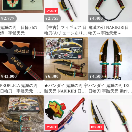
5%OFF
2,777
2,755
4,400
¥
¥
¥
鬼滅の刃 日輪刀の
【中古】フィギュア 日
鬼滅の刃 NARIKIRI日
鐔 宇髄天元
輪刀(A/チェーンあり)
輪刀～宇髄天元～
「鬼滅の刃」 宇髄天元
の日輪刀
43,000
6,300
4,500
¥
¥
¥
PROPLICA 鬼滅の刃
★バンダイ 鬼滅の刃 宇
バンダイ 鬼滅の刃 DX
日輪刀 宇髄天元 二
髄天元 NARIKIRI 日輪
日輪刀 宇髄天元 動作確
刀流 専用台座 サウ
刀★
認済 なりきり玩具
ンド BGM
2%OFF
10%OFF