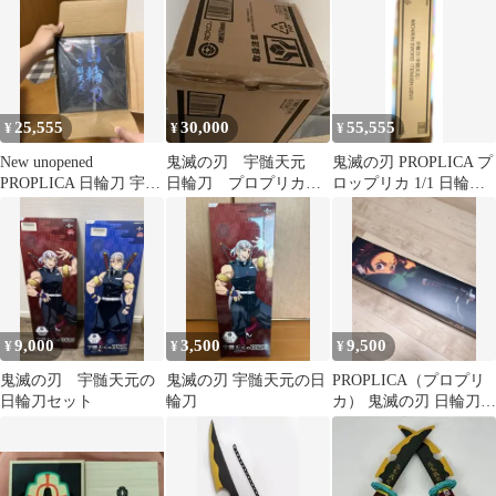
25,555
30,000
55,555
¥
¥
¥
New unopened
鬼滅の刃 宇髄天元
鬼滅の刃 PROPLICA プ
PROPLICA 日輪刀 宇髄
日輪刀 プロプリカ
ロップリカ 1/1 日輪刀
天元
プレミアムバンダイ
宇髄天元
PROPLICA
9,000
3,500
9,500
¥
¥
¥
鬼滅の刃 宇髄天元の
鬼滅の刃 宇髄天元の日
PROPLICA（プロプリ
日輪刀セット
輪刀
カ） 鬼滅の刃 日輪刀
（竈門炭治郎）