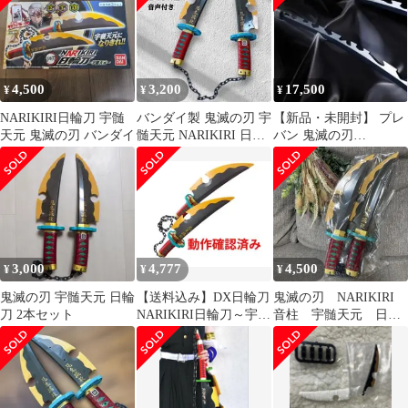
4,500
3,200
17,500
¥
¥
¥
NARIKIRI日輪刀 宇髄
バンダイ製 鬼滅の刃 宇
【新品・未開封】 プレ
天元 鬼滅の刃 バンダイ
髄天元 NARIKIRI 日輪
バン 鬼滅の刃
刀 DX 音声付き
PROPLICA 日輪刀 嘴平
伊之助
3,000
4,777
4,500
¥
¥
¥
鬼滅の刃 宇髄天元 日輪
【送料込み】DX日輪刀
鬼滅の刃 NARIKIRI
刀 2本セット
NARIKIRI日輪刀～宇髄
音柱 宇髄天元 日輪
天元～
刀