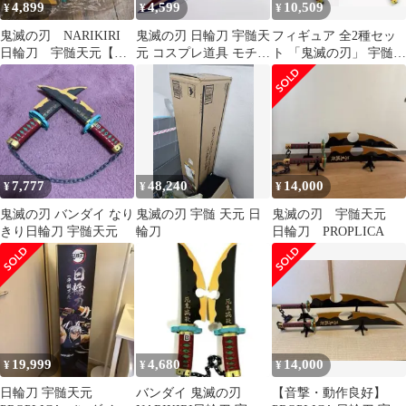
4,899
4,599
10,509
¥
¥
¥
鬼滅の刃 NARIKIRI
鬼滅の刃 日輪刀 宇髄天
フィギュア 全2種セッ
日輪刀 宇髄天元【動
元 コスプレ道具 モチー
ト 「鬼滅の刃」 宇髄天
作確認済み】
フ武器 コスプレ道具 装
元の日輪刀【14日以内
備品 剣 道具 コスプレ
発送】
用 学園祭 撮影 誕生日
プレゼント78cm
7,777
48,240
14,000
¥
¥
¥
鬼滅の刃 バンダイ なり
鬼滅の刃 宇髄 天元 日
鬼滅の刃 宇髄天元
きり日輪刀 宇髄天元
輪刀
日輪刀 PROPLICA
19,999
4,680
14,000
¥
¥
¥
日輪刀 宇髄天元
バンダイ 鬼滅の刃
【音撃・動作良好】