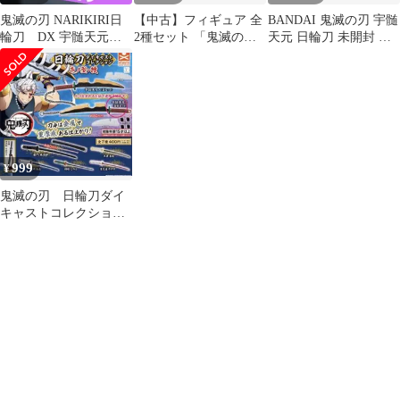
鬼滅の刃 NARIKIRI日
【中古】フィギュア 全
BANDAI 鬼滅の刃 宇髄
輪刀 DX 宇髄天元
2種セット 「鬼滅の
天元 日輪刀 未開封 新
胡蝶しのぶ まとめ売
刃」 宇髄天元の日輪刀
品
り
999
¥
鬼滅の刃 日輪刀ダイ
キャストコレクショ
ン 壱ノ型・改 宇髄
天元B（台座セット）