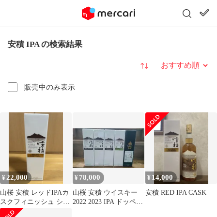
安積 IPA の検索結果
並び替え
販売中のみ表示
22,000
78,000
14,000
¥
¥
¥
山桜 安積 レッドIPAカ
山桜 安積 ウイスキー
安積 RED IPA CASK
スクフィニッシュ シン
2022 2023 IPA ドッペル
グルモルト
ボック 干支辰