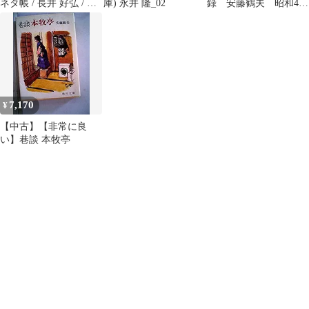
ネタ帳 / 長井 好弘 / ア
庫) 永井 隆_02
録 安藤鶴夫 昭和44
スペクト
年新装版 青蛙房刊
7,170
¥
【中古】【非常に良
い】巷談 本牧亭