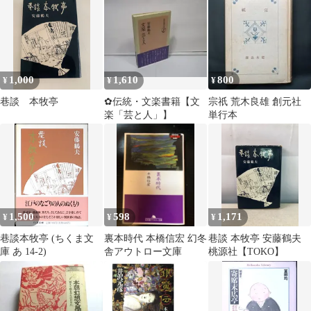
1,000
1,610
800
¥
¥
¥
巷談 本牧亭
✿伝統・文楽書籍【文
宗祇 荒木良雄 創元社
楽「芸と人」】
単行本
1,500
598
1,171
¥
¥
¥
巷談本牧亭 (ちくま文
裏本時代 本橋信宏 幻冬
巷談 本牧亭 安藤鶴夫
庫 あ 14-2)
舎アウトロー文庫
桃源社【TOKO】