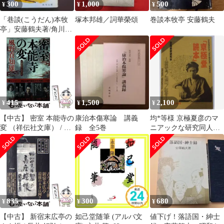
300
1,000
500
¥
¥
¥
「巷談(こうだん)本牧
塚本邦雄／詞華榮頌
巻談本牧亭 安藤鶴夫
亭」安藤鶴夫著/角川文
庫/昭和38年度直木賞作
415
1,500
2,100
¥
¥
¥
【中古】 密室 本能寺の
康治本傷寒論 講義
均*等様 京極夏彦のマ
変 （祥伝社文庫） / 風
録 全5巻
ニアックな研究同人誌
野真知雄 / 祥伝社
「京極堂読本」
835
300
680
¥
¥
¥
【中古】 新宿末広亭の
如己堂随筆 (アルバ文
値下げ！落語国・紳士