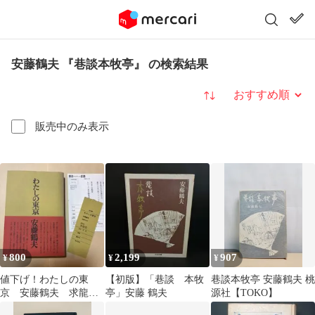
安藤鶴夫 『巷談本牧亭』 の検索結果
並び替え
販売中のみ表示
800
2,199
907
¥
¥
¥
値下げ！わたしの東
【初版】「巷談 本牧
巷談本牧亭 安藤鶴夫 桃
京 安藤鶴夫 求龍堂
亭」安藤 鶴夫
源社【TOKO】
昭和43年3版帯