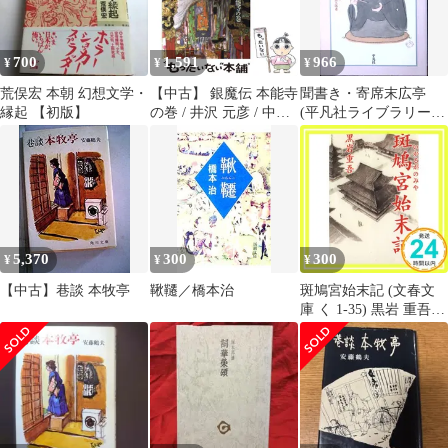
700
1,591
966
¥
¥
¥
荒俣宏 本朝 幻想文学・
【中古】 銀魔伝 本能寺
聞書き・寄席末広亭
縁起 【初版】
の巻 / 井沢 元彦 / 中央
(平凡社ライブラリー
公論新社
と 5-1) 北村 銀太郎; 冨
田 均
5,370
300
300
¥
¥
¥
【中古】巷談 本牧亭
鞦韆／橋本治
斑鳩宮始末記 (文春文
庫 く 1-35) 黒岩 重吾
_02