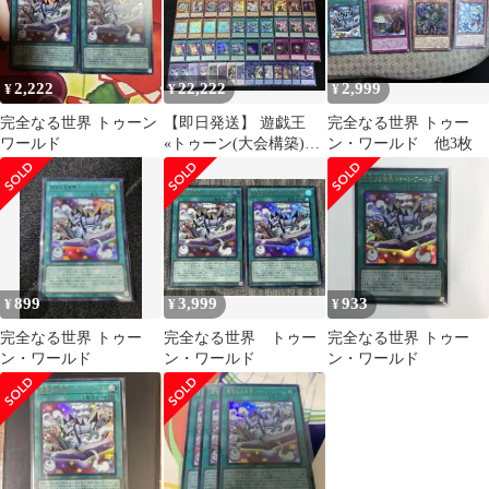
2,222
22,222
2,999
¥
¥
¥
完全なる世界 トゥーン
【即日発送】 遊戯王
完全なる世界 トゥー
ワールド
«トゥーン(大会構築)»
ン・ワールド 他3枚
構築済みデッキ 95枚
899
3,999
933
¥
¥
¥
完全なる世界 トゥー
完全なる世界 トゥー
完全なる世界 トゥー
ン・ワールド
ン・ワールド
ン・ワールド