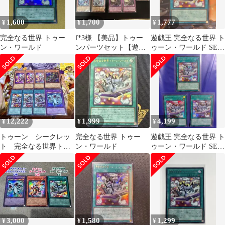
1,600
1,700
1,777
¥
¥
¥
完全なる世界 トゥー
f*3様 【美品】トゥー
遊戯王 完全なる世界 ト
ン・ワールド
ンパーツセット【遊戯
ゥーン・ワールド SE
王】
シークレット 1枚
12,222
1,999
4,199
¥
¥
¥
トゥーン シークレッ
完全なる世界 トゥー
遊戯王 完全なる世界 ト
ト 完全なる世界トゥ
ン・ワールド
ゥーン・ワールド SE
ーンワールド ファニ
シークレット ウルト
ーダークラビット
ラレア 3枚
3,000
1,580
1,299
¥
¥
¥