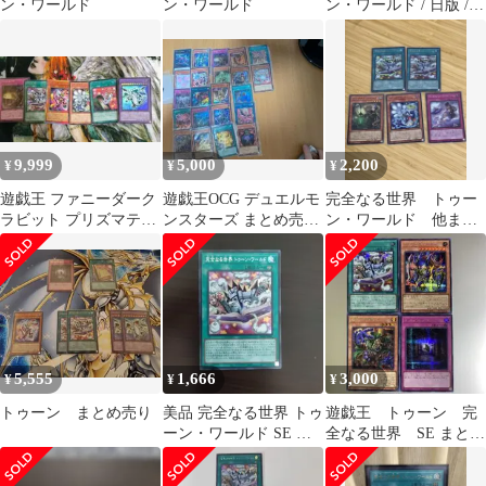
ン・ワールド
ン・ワールド
ン・ワールド / 日版 /
SE / REVOLUTION
BOOSTER －トゥー
ン・ウィッチクラフ
ト・破械－ / RV01-
JP006 / ID:07293697
9,999
5,000
2,200
¥
¥
¥
遊戯王 ファニーダーク
遊戯王OCG デュエルモ
完全なる世界 トゥー
ラビット プリズマティ
ンスターズ まとめ売り
ン・ワールド 他まと
ック ほか6枚 まとめ売
大量セット
め売り
り
5,555
1,666
3,000
¥
¥
¥
トゥーン まとめ売り
美品 完全なる世界 トゥ
遊戯王 トゥーン 完
ーン・ワールド SE シ
全なる世界 SE まとめ
ークレット
売り