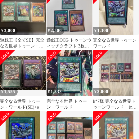
3,000
2,500
1,300
¥
¥
¥
遊戯王【全てSE】完全
遊戯王OCG トゥーンウ
完全なる世界トゥーン
なる世界トゥーン・ワ
ィッチクラフト 3枚セ
ワールド
ールド、もくじ、エビ
ット
ル・ボックス
1,555
1,333
2,000
¥
¥
¥
完全なる世界 トゥー
完全なる世界 トゥー
k*7様 完全なる世界ト
ン・ワールド(SE)+α
ン・ワールド
ゥーンワールド セッ
ト