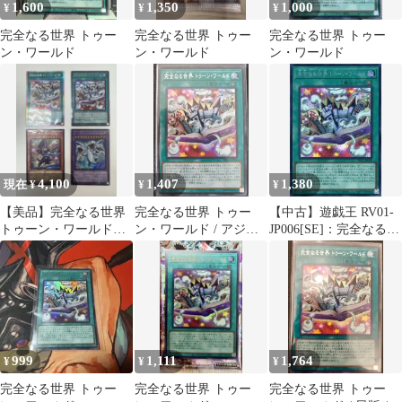
1,600
1,350
1,000
¥
¥
¥
完全なる世界 トゥー
完全なる世界 トゥー
完全なる世界 トゥー
ン・ワールド
ン・ワールド
ン・ワールド
4,100
1,407
1,380
現在 ¥
¥
¥
【美品】完全なる世界
完全なる世界 トゥー
【中古】遊戯王 RV01-
トゥーン・ワールド
ン・ワールド / アジア
JP006[SE]：完全なる世
【PSE】【プリズマ】
版 / SE / REVOLUTION
界 トゥーン・ワールド
BOOSTER －トゥー
ン・ウィッチクラフ
ト・破械－ / RV01-
JP006 / ID:07293697
999
1,111
1,764
¥
¥
¥
完全なる世界 トゥー
完全なる世界 トゥー
完全なる世界 トゥー