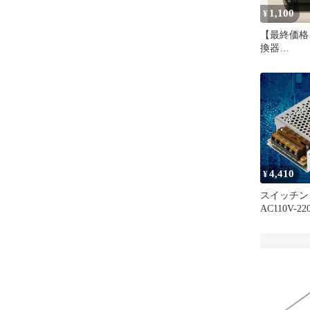
1,100
¥
【最終価格
換器
★200~240
に変換★海
4,410
¥
スイッチン
AC110V-2
2A 48W 
ライト 安
グ電源ドラ
バータアダ
スイッチング
料無料 c586