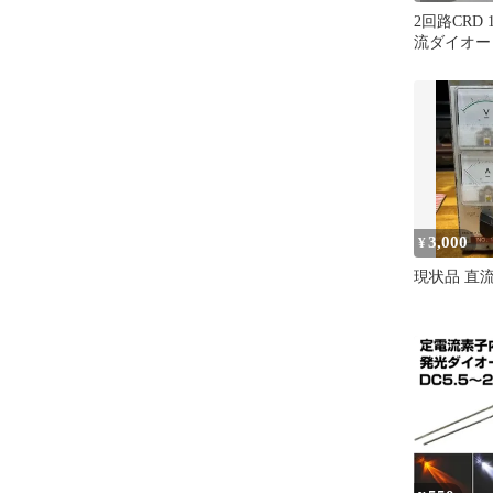
2回路CRD 
流ダイオード
3,000
¥
現状品 直