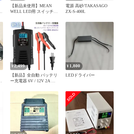
【新品未使用】MEAN
電源 高砂/TAKASAGO
WELL LED用 スイッチン
ZX-S-400L
グ電源ユニット XLG-
保
200-12-A 出力 12V 16A
192W IP67防水 定電圧・
定電流(CC+CV)モード 屋
外・屋内用 LEDドライバ
ー 電源装置
2,499
1,800
¥
¥
【新品】全自動 バッテリ
LEDドライバー
ー充電器 6V / 12V 2A パ
ルス修復 液晶 小型