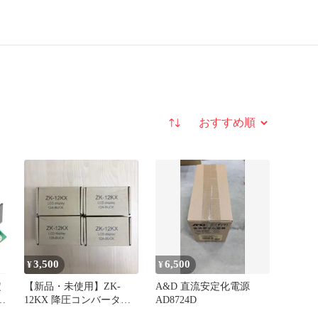
並び替え
3,500
6,500
¥
¥
定
【新品・未使用】ZK-
A&D 直流安定化電源
ジ
12KX 降圧コンバータ
AD8724D
LCD表示 12A 4個セット