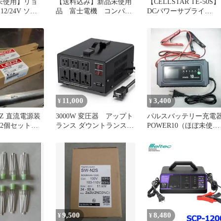
/未使用】リョ
【送料込み】新品未使用
【CELLSTAR TE-50S】
12/24V ソー
品 富士電機 コンパク
DCパワーサプライ
ントローラー
トインバーター
AC100V→DC12V
11,000
3,400
¥
¥
DZ 直流電源装
3000W 変圧器 アップト
パルスバッテリー充電
7N 2個セット
ランス ダウントランス
POWER10（ほぼ未使用
本体
品）
9,500
8,480
¥
¥