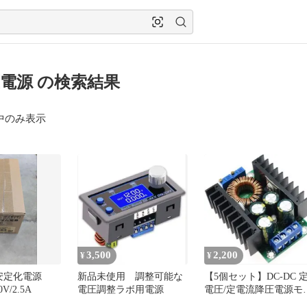
電源 の検索結果
中のみ表示
3,500
2,200
¥
¥
流安定化電源
新品未使用 調整可能な
【5個セット】DC-DC 
0V/2.5A
電圧調整ラボ用電源
電圧/定電流降圧電源モ
ュール