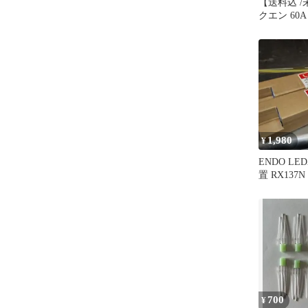
【送料込 
クエン 60A 
ラー充電コ
1,980
¥
ENDO LE
置 RX13
未使用品
700
¥