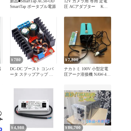
新品■SmartTap AC50-OD
12V カメラ用 専用 定電
SmartTap ポータブル電源
圧 ACアダプター KMT-
1107
780
7,800
¥
¥
器
DC-DC ブースト コンバ
ナカトミ 100V 小型定電
ータ ステップアップ 調
圧アーク溶接機 NAW-40
整可能電源150W
溶接棒セット
4,980
86,700
¥
¥