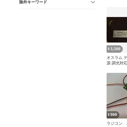
除外キーワード
電圧電流表示
3,500
¥
オスラム 
源 調光対
900
¥
ラジコン 