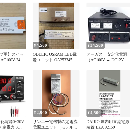
4,500
34,500
¥
¥
ンプ用】スイッ
ODELIC OSRAM LED電
アーガス 安定化電源
C100V-240V
源ユニット OA253345 本
（AC100V → DC12V ）
 36W
体
DPS-5012M
2,900
4,500
¥
¥
化電源0~30V
サンエー電機製の定電流
DAIKO 屋内用直流電源
0W 定電力 3桁
電源ユニット（モデル:
装置 LZA 92159