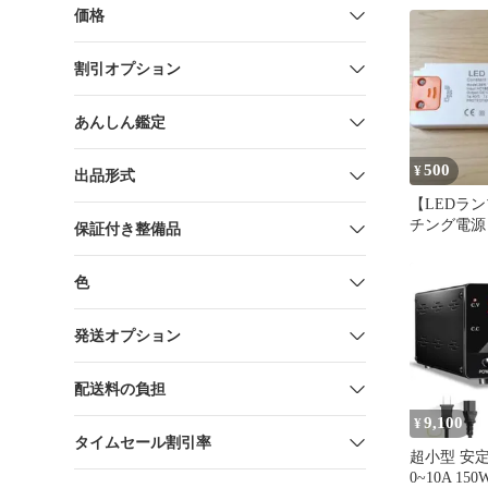
価格
割引オプション
あんしん鑑定
500
¥
出品形式
【LEDラ
チング電源 A
保証付き整備品
からDC12V
色
発送オプション
配送料の負担
9,100
¥
タイムセール割引率
超小型 安定
0~10A 15