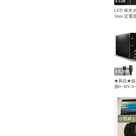
550
¥
LED 発光
5mm 定電
DC5.5～20
り
9,380
¥
★新品★超
源0~30V 0~
電力 3桁電
ンコーダ微
ング電源 
電源 電気制
10A/30V
テスト修理
電 DIY用 直