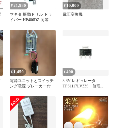
21,980
10,000
¥
¥
電
マキタ 振動ドリル ドラ
電圧変換機
イバー HP486DZ 同等品
ブラシレス 18V 充電式
MAKITA XPH14Z 純正 ワ
カサギ釣りに最適 本体の
み
1,450
400
¥
¥
メ
電源ユニットとスイッチ
3.3V レギュレータ
ング電源 ブレーカー付
TPS1117LV33S 修理
DIY 電子工作