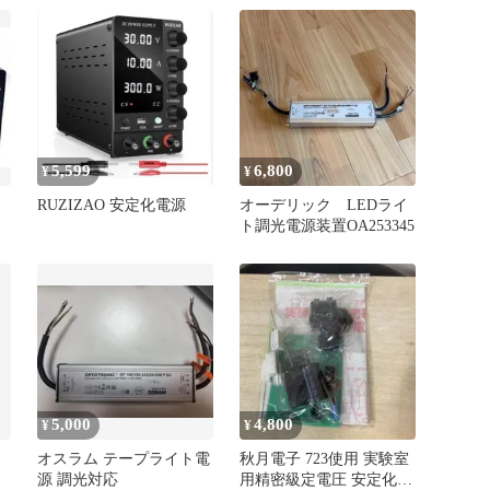
5,599
6,800
¥
¥
RUZIZAO 安定化電源
オーデリック LEDライ
ト調光電源装置OA253345
5,000
4,800
¥
¥
オスラム テープライト電
秋月電子 723使用 実験室
源 調光対応
用精密級定電圧 安定化電