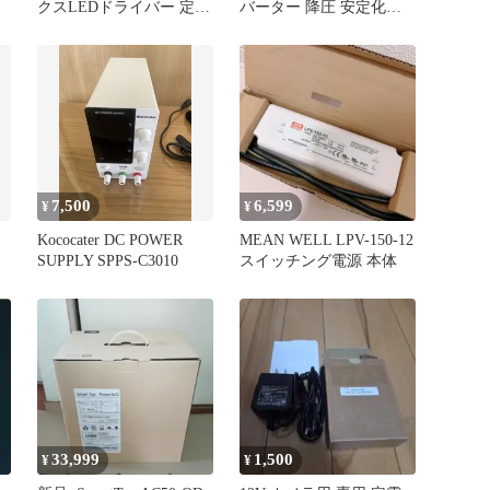
クスLEDドライバー 定電
バーター 降圧 安定化電
流電源 LDW015CC4802
源 昇降圧モジュール 0.5-
30V 4A 可変 安定化電源
電源モジュール 昇圧 降
圧 定電圧 定電流 LCDデ
ジタル表示 電圧計 電流
計 電力計 入力逆接保護
出力逆流防止 スイッチ制
御
7,500
6,599
¥
¥
Kococater DC POWER
MEAN WELL LPV-150-12
SUPPLY SPPS-C3010
スイッチング電源 本体
33,999
1,500
¥
¥