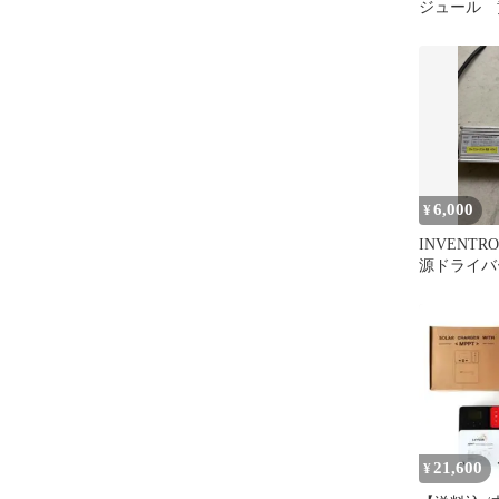
ジュール 
電圧で使用
製作
6,000
¥
INVENTRO
源ドライバー
096S210SV
21,600
¥