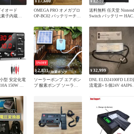
17,600
1,380
¥
¥
ダイオード
OMEGA PRO オメガプロ
送料無料 任天堂 Nintend
流素子内蔵
OP-BC02 バッテリーチャ
Switch バッテリー HAC
V 16mA 5個入
ージャー
003 HAC-001 -01 交換用
バッテリー 4310mAh
5%OFF
2,831
32,999
¥
¥
小型 安定化電
ソーラーポンプ エアポン
DNL ELD24100FD LE
10A 150W 定
プ 酸素ポンプ ソーラー
流電源×５個24V 4AIP66
圧電流表示 エ
充電式 屋外 ソーラー 吐
未使用
調整 スイッチ
出量毎分2L 水槽 釣り池
可変直流安定化
水族館 静音 電源不要
御機器 15V
 5A 研究実験室用
 バッテリー充
流 1f2c6c92