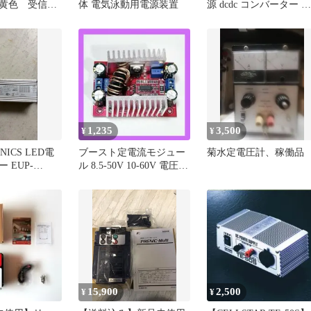
黄色 受信機
体 電気泳動用電源装置
源 dcdc コンバーター 降
可能 高品質
圧 昇降圧コンバーター
定電圧 定電流 LCDデジ
タル表示 電圧計 電流計
0.5-30V 0-4A 可変 昇圧
降圧 DC-DC 電源モジュ
ール 逆接保護 逆流防止
DIY 電子工作
1,235
3,500
¥
¥
NICS LED電
ブースト定電流モジュー
菊水定電圧計、稼働品
 EUP-
ル 8.5-50V 10-60V 電圧充
電器 400W
15,900
2,500
¥
¥