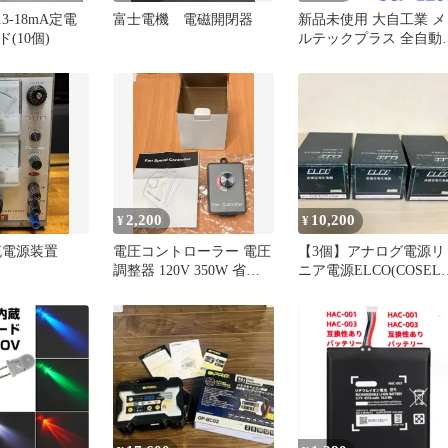
13-18mA定電
富士電機 電磁開閉器
新品未使用 大自工業 メ
(10個)
ルテックプラス 全自動
パルス充電器 12V/12A
SCP-1200 メーカー3年
証
2,200
10,200
¥
¥
流電源装置
電圧コントローラー 電圧
【3個】アナログ電源リ
調整器 120V 350W 省エ
ニア電源ELCO(COSEL)
ネ ほぼ未使用
G1W±15V0.25A