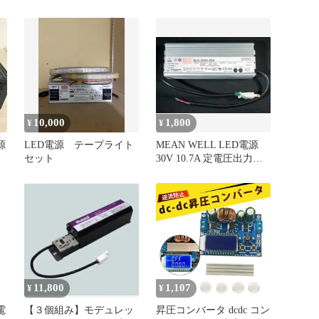
源キット 1985年 当時物
10,000
1,800
¥
¥
源
LED電源 テープライト
MEAN WELL LED電源
セット
30V 10.7A 定電圧出力ス
イッチング電源
11,800
1,107
¥
¥
電
【３個組み】モデュレッ
昇圧コンバータ dcdc コン