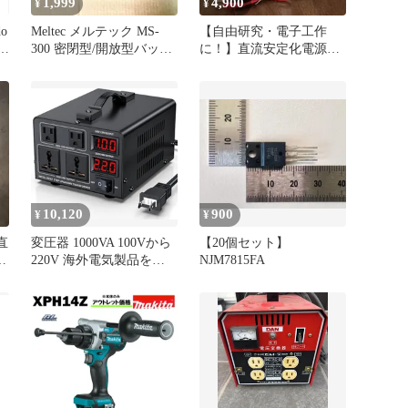
1,999
4,900
¥
¥
o
Meltec メルテック MS-
【自由研究・電子工作
-
300 密閉型/開放型バッテ
に！】直流安定化電源
リー充電器
STP3005D
10,120
900
¥
¥
D直
変圧器 1000VA 100Vから
【20個セット】
220V 海外電気製品を日
NJM7815FA
本で使用 アップトランス
ダウントランス 電圧変換
器 海外旅行用 【定格
AC100V⇌定格AC220V対
応】