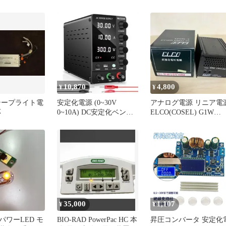
 .
LPS05-300-60N）
10,870
4,800
¥
¥
テープライト電
安定化電源 (0~30V
アナログ電源 リニア電
応
0~10A) DC安定化ベンチ
ELCO(COSEL) G1W
電源 粗微調整出力スイッ
±15V 0.25A
35,000
1,107
¥
¥
パワーLED モ
BIO-RAD PowerPac HC 本
昇圧コンバータ 安定化