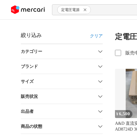
ンツにスキップ
定電圧電源
絞り込み
定電圧
クリア
カテゴリー
販売
ブランド
サイズ
販売状況
出品者
6,500
¥
A&D 直
商品の状態
AD8724D 3