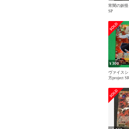
宵闇の妖
SP
300
¥
ヴァイスシ
方project
怪 ルーミ