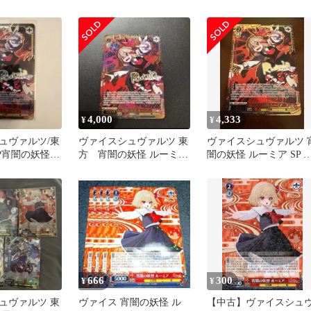
SP サイン
4,000
4,333
¥
¥
ュヴァルツ/東
ヴァイスシュヴァルツ 東
ヴァイスシュヴァルツ 
/SP宵闇の妖怪
方 宵闇の妖怪 ルーミア
闇の妖怪 ルーミア SP 
SP サイン
方Project
666
300
¥
¥
ュヴァルツ 東
ヴァイス 宵闇の妖怪 ル
【中古】ヴァイスシュ