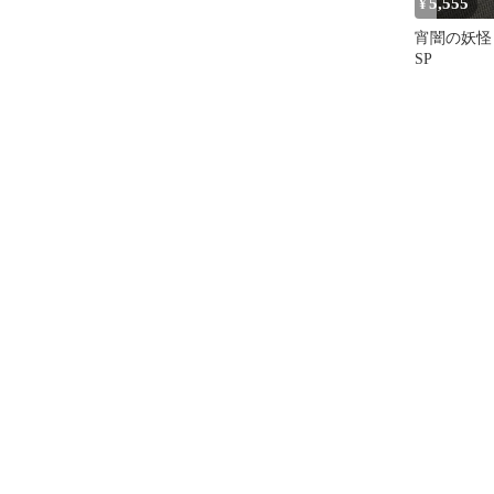
5,555
¥
宵闇の妖
SP