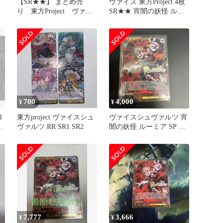
【SR★★】 まとめ売
ヴァイス 東方Project 4枚
り 東方Project ヴァイ
SR★★ 宵闇の妖怪 ルー
ス
ミア
700
4,000
¥
¥
1
東方project ヴァイスシュ
ヴァイスシュヴァルツ 宵
ヴァルツ RR SR1 SR2
闇の妖怪 ルーミア SP 東
方Project
7,777
3,666
¥
¥