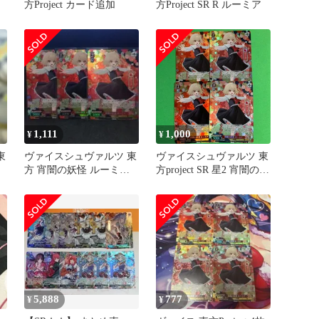
方Project カード追加
方Project SR R ルーミア
ー
1,111
1,000
¥
¥
東
ヴァイスシュヴァルツ 東
ヴァイスシュヴァルツ 東
方 宵闇の妖怪 ルーミア
方project SR 星2 宵闇の妖
SR 3枚セット
怪 ルーミア 4枚
5,888
777
¥
¥