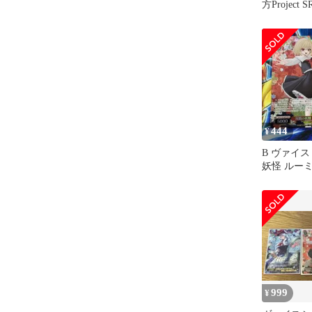
方Project
め売り
444
¥
B ヴァイス
妖怪 ルーミ
999
¥