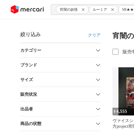
ンツにスキップ
宵闇の妖怪
ルーミア
SR★★
絞り込み
宵闇の
クリア
カテゴリー
販売
ブランド
サイズ
販売状況
出品者
4,555
¥
ヴァイスシ
商品の状態
方projec
ミア SP