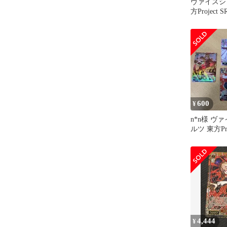
ヴァイスシ
方Project
枚セット
600
¥
n*n様 ヴ
ルツ 東方Pro
枚セット S
4,444
¥