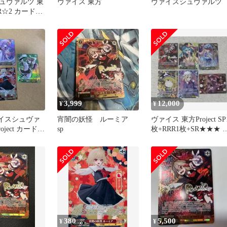
ュヴァルツ 東
ヴァイス 東方
ヴァイスシュヴァルツ
 SR☆2 カード3
3,999
12,000
¥
¥
ァイスシュヴァ
宵闇の妖怪 ルーミア
ヴァイス 東方Project SP
ject カード4
sp
枚+RRR1枚+SR★★★ 2
R SR
枚+PR 2枚
380
5,500
¥
¥