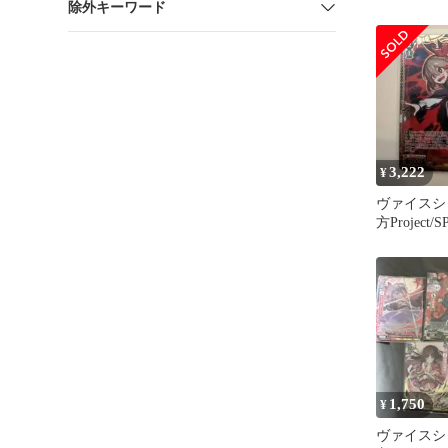
除外キーワード
3,222
¥
ヴァイスシ
方Project
ルーミア
1,750
¥
ヴァイスシ