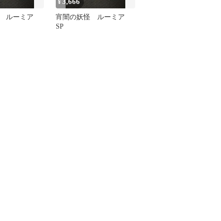
3,666
¥
怪 ルーミア
宵闇の妖怪 ルーミア
SP