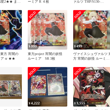
 SR星2★★ まと
ーミア R ４枚
ァルツ THP/S130-
067[R]：宵闇の妖怪 ル
ミア
999
499
¥
¥
 東方 宵闇の
東方project 宵闇の妖怪
ヴァイスシュヴァルツ 
ア sr ★★
ルーミア SR 3枚
方 宵闇の妖怪 ルーミア
SR 1枚
4,222
3,555
¥
¥