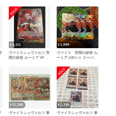
SP
SP
4,111
1,999
¥
¥
宵
ヴァイスシュヴァルツ 宵
ヴァイス 宵闇の妖怪 ル
東
闇の妖怪 ルーミア SP 東
ーミア (SR☆☆ スーパー
方Project
レア)3枚セット 未使用
品
11,500
1,199
¥
¥
ヴ
ヴァイスシュヴァルツ 東
ヴァイスシュヴァルツ 東