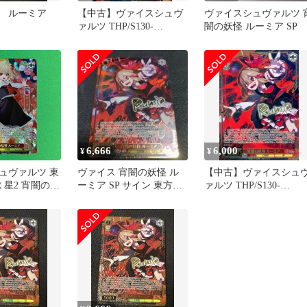
怪 ルーミア
【中古】ヴァイスシュヴ
ヴァイスシュヴァルツ 
ァルツ THP/S130-
闇の妖怪 ルーミア SP
067S[SR★★]：(ホロ)宵
闇の妖怪 ルーミア
6,666
6,000
¥
¥
ュヴァルツ 東
ヴァイス 宵闇の妖怪 ル
【中古】ヴァイスシュ
 SR 星2 宵闇の妖
ーミア SP サイン 東方
ァルツ THP/S130-
ア
Project
067SP[SP]：(ホロ)宵闇
妖怪 ルーミア(キャラク
ター金箔押しサイン入り