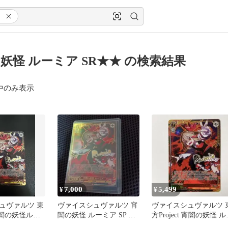
妖怪 ルーミア SR★★ の検索結果
中のみ表示
7,000
5,499
¥
¥
ュヴァルツ 東
ヴァイスシュヴァルツ 宵
ヴァイスシュヴァルツ 
t宵闇の妖怪ルー
闇の妖怪 ルーミア SP 東
方Project 宵闇の妖怪 
方Project
ミア SP サイン