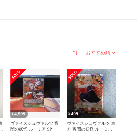
並び替え
4,999
499
¥
¥
東
ヴァイスシュヴァルツ 宵
ヴァイスシュヴァルツ 東
ルー
闇の妖怪 ルーミア SP
方 宵闇の妖怪 ルーミア
SR 1枚