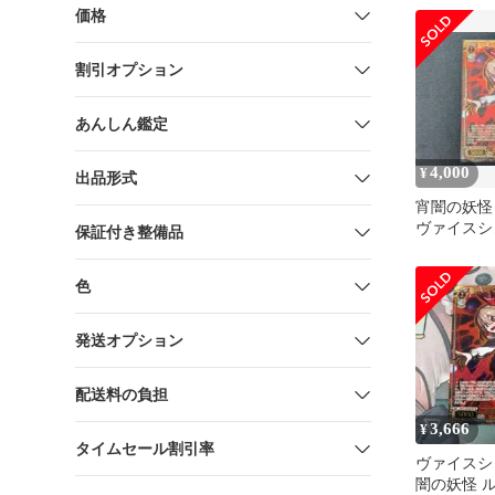
価格
割引オプション
あんしん鑑定
4,000
¥
出品形式
宵闇の妖怪 
ヴァイスシ
保証付き整備品
方 オマケ
色
発送オプション
配送料の負担
3,666
¥
タイムセール割引率
ヴァイスシ
闇の妖怪 ル