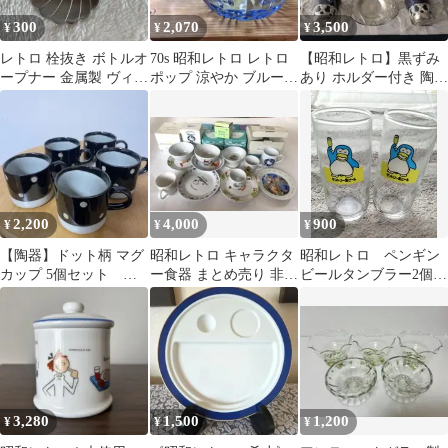
300
2,070
3,500
¥
¥
¥
レトロ 栓抜き ボトルオ
70s 昭和レトロ レトロ
【昭和レトロ】黒ずみ
ープナー 金属製 ヴィン
ポップ 涼やか ブルーガ
あり ホルダー付き 陶器
テージ 昭和レトロ
ラスボウル 深皿 2個セ
製カップ＆ソーサー 5
ット
客セット
2,200
4,000
900
¥
¥
¥
【陶器】ドット柄 マグ
昭和レトロ キャラクタ
昭和レトロ ペンギン
カップ 5個セット グ
ー食器 まとめ売り 非売
ビールタンブラー2個セ
レー 昭和レトロ ブ
品 未使用保管品
ット
ラック
3,280
1,500
1,200
¥
¥
¥