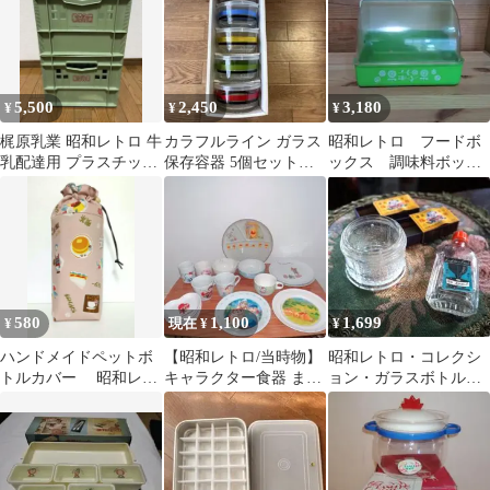
ト 保冷容器 飲み
物 夏 昭和レトロ
昭和 レトロ
5,500
2,450
3,180
¥
¥
¥
梶原乳業 昭和レトロ 牛
カラフルライン ガラス
昭和レトロ フードボ
乳配達用 プラスチック
保存容器 5個セット
ックス 調味料ボック
コンテナ 収納ボック
昭和レトロ
ス
ス 二箱セット
580
1,100
1,699
¥
現在 ¥
¥
ハンドメイドペットボ
【昭和レトロ/当時物】
昭和レトロ・コレクシ
トルカバー 昭和レト
キャラクター食器 まと
ョン・ガラスボトル・
ロな喫茶店
め
ガラス容器 ・マッチ
箱・ヴィンテージ