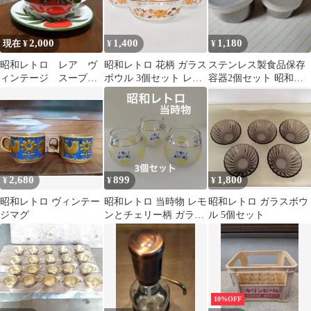
2,000
1,400
1,180
現在 ¥
¥
¥
昭和レトロ レア ヴ
昭和レトロ 花柄 ガラス
ステンレス製食品保存
ィンテージ スープカ
ボウル 3個セット レト
容器2個セット 昭和レ
ップ
ロポップ アジアン
トロ
2,680
899
1,800
¥
¥
¥
昭和レトロ ヴィンテー
昭和レトロ 当時物 レモ
昭和レトロ ガラスボウ
ジマグ
ンとチェリー柄 ガラス
ル 5個セット
コップ 3客セット
10%OFF