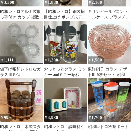
3,500
1,880
2,160
¥
¥
¥
昭和レトロアルミ製取
【昭和レトロ】銅製槌
キリンビール Pコン ビ
っ手付き カップ 複数セ
目仕上げ ポンプ式ディ
ールケース プラスチッ
ット
スペンサー ガラスボト
クコンテナ 昭和レトロ
ル
瓶ケース
1,111
1,200
1,500
¥
¥
¥
値下げ昭和レトロなガ
おっとっとグラス ミッ
東洋硝子 ガラス デザー
ラス皿５個
キー andミニー昭和レ
ト皿 5枚セット 昭和レ
トロ キリンレモン 未使
トロ 新品未使用
用
999
4,980
1,700
¥
¥
¥
昭和レトロ 木製スタ
昭和レトロ 調味料ケ
昭和レトロ冷茶ポット