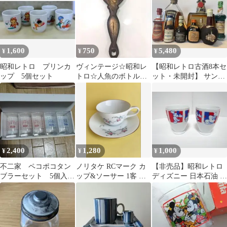
1,600
750
5,480
¥
¥
¥
昭和レトロ プリンカ
ヴィンテージ☆昭和レ
【昭和レトロ古酒8本セ
ップ 5個セット
トロ☆人魚のボトルオ
ット・未開封】 サント
ープナー栓抜き
リーウイスキー特級他
ミニボトルセット
2,400
1,280
1,000
¥
¥
¥
不二家 ペコポコタン
ノリタケ RCマーク カ
【非売品】昭和レトロ
ブラーセット 5個入
ップ&ソーサー 1客 廃
ディズニー 日本石油 湯
り レトロ
盤
呑み 2客 ミッキー ミニ
ー