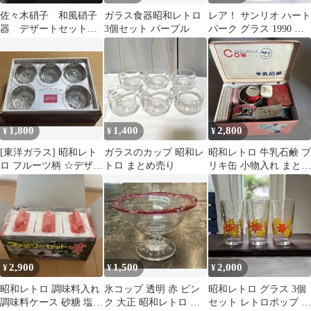
佐々木硝子 和風硝子
ガラス食器昭和レトロ
レア！ サンリオ ハート
器 デザートセット風
3個セット パープル
パーク グラス 1990 当
の歌 5客セット 昭和
時品 ピューロ 平成レト
レトロ
ロ
1,800
1,400
2,800
¥
¥
¥
[東洋ガラス] 昭和レト
ガラスのカップ 昭和レ
昭和レトロ 牛乳石鹸 ブ
ロ フルーツ柄 ☆デザー
トロ まとめ売り
リキ缶 小物入れ まとめ
トカップ 5個
売り11個
2,900
1,500
2,000
¥
¥
¥
昭和レトロ 調味料入れ
氷コップ 透明 赤 ピン
昭和レトロ グラス 3個
調味料ケース 砂糖 塩
ク 大正 昭和レトロ か
セット レトロポップ 花