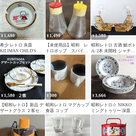
ンブラー
Sanrio
1,680
1,490
1,580
¥
¥
¥
希少 レトロ 灰皿
【未使用品】昭和 レ
昭和レトロ 古酒 鯱ボト
KILIMAN CHILD'S 昭
トロポップ スパイス
ル 2本 未開栓 シャチホ
和レトロ インテリア
ボトル ガラス 希少
コ ガラス ミニボトル
1,580
300
3,666
¥
¥
¥
【昭和レトロ】新品 デ
昭和レトロ マグカップ
昭和レトロ☆ NIKKO
ザートグラス ２客セッ
食器 コップ
ミングトゥリー 深皿 カ
ト 計６点 純喫茶 エモ
レー皿 5枚セット KNT
い 淡色