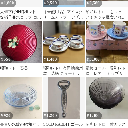
1,800
2,500
2,580
¥
¥
¥
大値下げ◆昭和レトロ
［未使用品］アイスク
昭和レトロ も～っ
な硝子◆氷コップ コン
リームカップ デザー
と！おジャ魔女どれみ
ポート グラス ２個セッ
トカップ スープ付き
食器セット ピンク
ト◆美品状態
5客セット
550
1,400
3,300
¥
¥
¥
昭和レトロ容器
昭和レトロ有田焼磯州
最終セール 昭和レト
窯 花柄 ティーカップ
ロ レア カップ＆ソ
＆ソーサー 5客セット
ーサー 2客セット
920
1,200
1,300
¥
¥
¥
❖青い水紋の昭和ガラ
GOLD RABBIT ゴール
昭和レトロ 紫ガラス