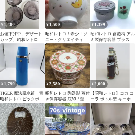
1,480
1,500
1,399
¥
¥
¥
お値下げ中、デザート
昭和レトロ！希少！ソ
昭和レトロ 薔薇柄 アル
カップ、昭和レトロ、
ニー・クリエイティブ
ミ製保存容器 プラスチ
紫色
プロダクツ ムーンライ
ック製コップ アンティ
ダース お茶碗
ーク
1,799
2,580
2,000
¥
¥
¥
TIGER 魔法瓶水筒 青
昭和レトロ 陶器製 蓋付
【昭和レトロ】コカ コ
昭和レトロ ピックボト
き保存容器 底印「聖」
ーラ ボトル型 キーホル
ル ヴィンテージ 保温水
MADE IN JAPAN
ダー ミニボトル ガラス
筒
風