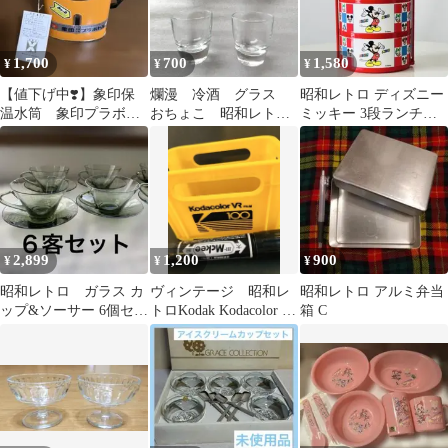
1,700
700
1,580
¥
¥
¥
【値下げ中❣️】象印保
爛漫 冷酒 グラス
昭和レトロ ディズニー
温水筒 象印プラボト
おちょこ 昭和レト
ミッキー 3段ランチボ
ル “みエ〜る” 【未使用
ロ 酒器
ックス お弁当箱レッド
品】昭和レトロ
2,899
1,200
900
¥
¥
¥
昭和レトロ ガラス カ
ヴィンテージ 昭和レ
昭和レトロ アルミ弁当
ップ&ソーサー 6個セッ
トロKodak Kodacolor ミ
箱 C
ト スモーキーグリー
ニコンテナ
ン