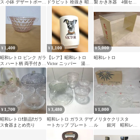
ス 小鉢 デザートボール
ドラビット 栓抜き 昭和
製 かき氷器 4個セッ
❖
レトロ
ト
1,400
1,100
5,000
¥
¥
¥
昭和レトロ ピンク ガラ
【レア】昭和レトロ
昭和レトロ
ス ハート柄 両手付き
Victor ニッパー 湯呑
ボウル 皿
み
1,700
3,480
1,000
¥
¥
¥
昭和レトロ❗新品❗ガラ
昭和レトロ ガラス デザ
ノリタケクリスタ
ス食器まとめ売り
ートカップ プレート セ
ル 銀河 昭和レト
ット 花柄 9点セット
ロ かき氷の器 ガラ
ス鉢 5個 クリスタル