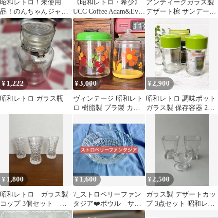
昭和レトロ！未使用
《昭和レトロ・希少》
アンティークガラス製
品！のんちゃんジャー
UCC Coffee Adam&Eve
デザート椀 サンデーカ
ナル 陶器製キャニスタ
モーニングプレート１
ップ 5個セット
ー クッキージャー
枚
1,222
3,000
2,900
¥
¥
¥
昭和レトロ ガラス瓶
ヴィンテージ 昭和レト
昭和レトロ 調味ポット
ロ 樹脂製 プラ製 カラ
ガラス製 保存容器 2個
フルポップ キャニスタ
セット
ー キャンディーポット
保存容器 2つセット
1,800
1,600
2,500
¥
¥
¥
昭和レトロ ガラス製
7_ストロベリーファン
ガラス製 デザートカッ
コップ 3個セット ク
タジア❤️ボウル サン
プ 3点セット 昭和レト
リアガラス 花瓶 タ
リオ 昭和レトロ
ロ