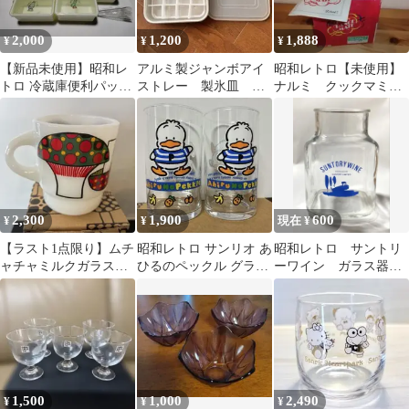
2,000
1,200
1,888
¥
¥
¥
【新品未使用】昭和レ
アルミ製ジャンボアイ
昭和レトロ【未使用】
トロ 冷蔵庫便利パック
ストレー 製氷皿 日
ナルミ クックマミ
小分け保存容器 トング
本製 昭和レトロ 仕
ー レンシでコーン
付き 当時物
切り付きバット 冷凍
2,300
1,900
600
¥
¥
現在 ¥
【ラスト1点限り】ムチ
昭和レトロ サンリオ あ
昭和レトロ サントリ
ャチャミルクガラスマ
ひるのペックル グラス
ーワイン ガラス器
グ キノコ あちゃちゅ
2個セット
瓶 キャニスター
む 昭和レトロ
1,500
1,000
2,490
¥
¥
¥