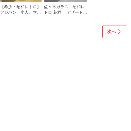
【希少・昭和レトロ】
佐々木ガラス 昭和レ
フジパン、小人、マグ
トロ 花柄 デザートカ
カップ 2個セット
ップ ４客 80年代
次へ