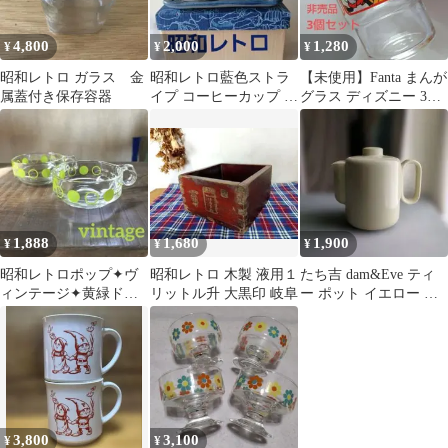
4,800
2,000
1,280
¥
¥
¥
昭和レトロ ガラス 金
昭和レトロ藍色ストラ
【未使用】Fanta まんが
属蓋付き保存容器
イプ コーヒーカップ ミ
グラス ディズニー 3個
ルクピッチャー スプー
セット 昭和レトロ コッ
ン セット
プ
1,888
1,680
1,900
¥
¥
¥
昭和レトロポップ︎✦︎ヴ
昭和レトロ 木製 液用１
たち吉 dam&Eve ティ
ィンテージ︎✦︎黄緑ドッ
リットル升 大黒印 岐阜
ー ポット イエロー ヴ
ト柄︎✦︎ガラススープカ
ィンテージ コーヒー 北
ップ︎✦︎マグカップ2個
欧
3,800
3,100
¥
¥