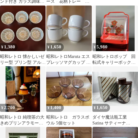
ンド付き ガラス調味料
ース 花柄トレー セ
入れ 4個セット
ット
1,380
1,650
5,980
¥
¥
¥
昭和レトロ 懐かしいゼ
昭和レトロMaruta エス
昭和レトロポップ 回
リー型 プリン型 アルミ
プレッソマグカップ 4
転式キャリーボック
製 6個セット
個セット 新品未使用
ス 調味料ストッカ
品
ー フードケース レ
ア
2,700
1,400
1,650
¥
¥
¥
昭和レトロ 純喫茶の大
昭和レトロ ガラスボ
ダイヤ魔法瓶工業
きめプリンアラモード
ウル 5個セット
Satina サティーナ
食品サンプル フェイク
CARRY JUMBO CSA-
スイーツ
403 4ℓ 魔法瓶 ポッ