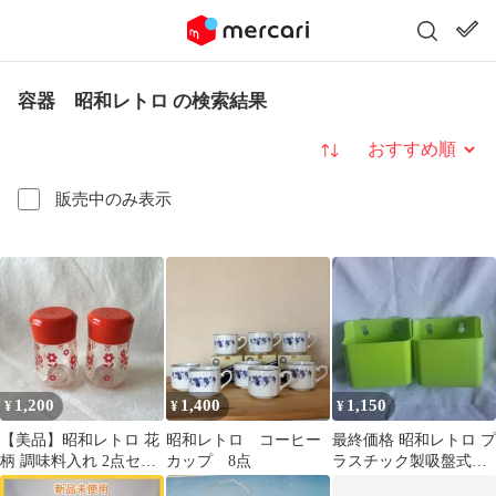
容器 昭和レトロ の検索結果
並び替え
販売中のみ表示
1,200
1,400
1,150
¥
¥
¥
【美品】昭和レトロ 花
昭和レトロ コーヒー
最終価格 昭和レトロ プ
柄 調味料入れ 2点セッ
カップ 8点
ラスチック製吸盤式容
ト
器2個セット