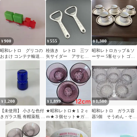
レトロポップ ファミ
き氷 吹きガラス 花縁
柄 デットストック ヴィ
リーセット
傷あり
ンテージ
900
555
1,300
¥
¥
¥
昭和レトロ グリコの
栓抜き レトロ 三ツ
昭和レトロカップ＆ソ
おまけ コンテナ輸送ト
矢サイダー アサヒビ
ーサー 5客セット ゴー
ラック
ール 2本セット新品未
ルドライン ラスター彩
使用品 昭和レトロ
1,200
1,899
1,500
¥
¥
¥
【未使用】 小さな色付
★昭和レトロ★１２ｃ
昭和レトロ ガラス容
きガラス瓶 有帽薬瓶 1
ｍ★３個セット★ガラ
器5個 そうめん・そば
個 ブルー スパイス入
スボウル★紫★パープ
つゆ サラダ アイス
れ
ル★小鉢★