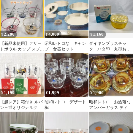
2,280
4,000
1,160
¥
¥
¥
【新品未使用】デザー
昭和レトロな キャン
ダイキンプラスチッ
トボウル カップ スプー
プ 食器セット
ク ハタ印 丸型おろ
ン付 5客セット ガラス
し器 No.121 おろし
昭和レトロ
器 おろし キッチ
ン 保存容器 容器
昭和レトロ 昭和 レ
トロ
1,199
1,999
1,900
¥
¥
¥
【超レア】箱付き ルパ
昭和レトロ デザート
昭和レトロ お洒落な
ン三世オリジナルグラ
椀
アンバーガラス ティー
ス ESSO ノベルティ
カップ＆ソーサー 4客
３個セット
セット