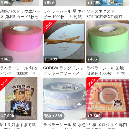
980
889
1,400
¥
¥
¥
超絶パズドラウエハー
ラベラーシール 星 ネイ
ソースネクスト
ス 第4弾 カード5枚セッ
ビー 1000枚 ＊ 封滅
SOURCENEXT 特打
ト 未開封 覚醒デウス=
シール ラベルシー
タイピング習得ソフト
エクス=マ
ル 巻売
465
1,499
465
¥
¥
¥
ラベラーシール 無地
GODIVA ラングドシャ
ラベラーシール 無地
ピンク 1000枚 ＊ 封
クッキーアソートメン
薄緑色 1000枚 ＊ 封
滅 ラベルシール 巻
ト 18枚入
滅 ラベルシール 巻
売り
売り
7,000
889
3,600
¥
現在 ¥
¥
M!LK 好きすぎて滅
ラベラーシール 星 水色
n*u様 メロジョイ 専門