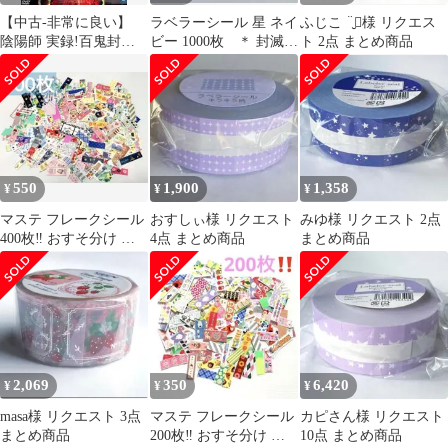
【中古-非常に良い】
ラベラーシール 星 ネイ
ふじこ‪ ‪¨̮⃝様 リクエス
陰陽師 実録!百鬼封滅
ビー 1000枚 ＊ 封滅
ト 2点 まとめ商品
[DVD]
シール ラベルシー
ル 巻売
550
1,900
1,358
¥
¥
¥
マステ フレークシール
おすしぃ様 リクエスト
みゆ様 リクエスト 2点
400枚‼️ おすそ分け 封
4点 まとめ商品
まとめ商品
緘 ハンドメイド 大容量
‼️
2,069
350
6,420
¥
¥
¥
masa様 リクエスト 3点
マステ フレークシール
カピさん様 リクエスト
まとめ商品
200枚‼️ おすそ分け 封
10点 まとめ商品