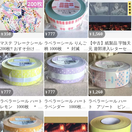
‼️
ド
350
777
1,560
¥
¥
¥
マステ フレークシール
ラベラーシール りんご
【中古】紙製品 宇髄天
200枚‼️ おすそ分け 封
柄 1000枚 ＊ 封滅 シ
元 遊郭潜入レターセッ
緘 ハンドメイド
ール ラベルシール
ト 「鬼滅の刃 全集中展
巻売 林檎
-無限列車編・遊郭
編-」
777
777
1,260
¥
¥
¥
ラベラーシール ハート
ラベラーシール ハート
ラベラーシール ハー
レモン 1000枚 ＊ 封
ラベンダー 1000枚
ト アソート ピンク×
滅 シール 巻売 黄
＊ 封滅 シール 巻
水色 1000枚 ＊ 封
色
売 紫色
滅 シール 巻