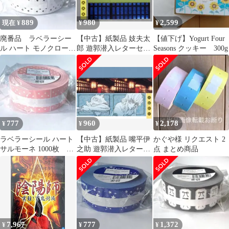
889
980
2,599
現在 ¥
¥
¥
廃番品 ラベラーシー
【中古】紙製品 妓夫太
【値下げ】Yogurt Four
ル ハート モノクローム
郎 遊郭潜入レターセッ
Seasons クッキー 300g
1000枚 ＊ 封滅 シー
ト 「鬼滅の刃 全集中展
ル 巻売
-無限列車編・遊郭
編-」
777
960
2,178
¥
¥
¥
ラベラーシール ハート
【中古】紙製品 嘴平伊
かぐや様 リクエスト 2
サルモーネ 1000枚 ＊
之助 遊郭潜入レターセ
点 まとめ商品
封滅 シール ラベル
ット 「鬼滅の刃 全集中
シール
展 -無限列車編・遊郭
編-」
7,967
777
1,372
¥
¥
¥