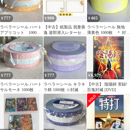
777
900
465
¥
¥
¥
ラベラーシール ハート
【中古】紙製品 我妻善
ラベラーシール 無地
アプリコット 1000
逸 遊郭潜入レターセッ
薄黄色 1000枚 ＊ 封
枚 ＊ 封滅 シール
ト 「鬼滅の刃 全集中展
滅 ラベルシール 巻
巻売
-無限列車編・遊郭
売り
編-」
777
777
6,977
¥
¥
¥
ラベラーシール ハート
ラベラーシール キラキ
【中古】 陰陽師 実録!
サルモーネ 1000枚 ＊
ラ柄 1000枚 ☆封滅 ラ
百鬼封滅 [DVD]
封滅 シール 巻売
ベルシール きらき
ピンク
ら パープル