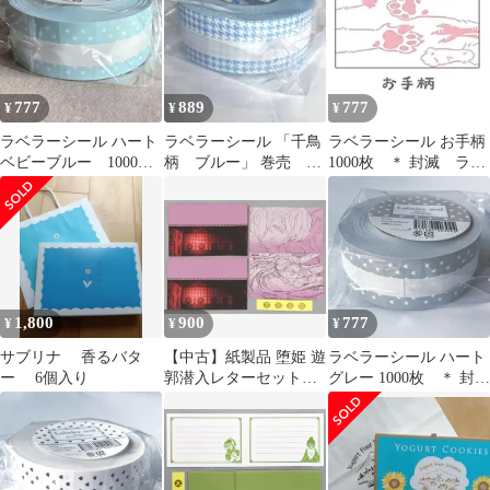
777
889
777
¥
¥
¥
ラベラーシール ハート
ラベラーシール 「千鳥
ラベラーシール お手柄
ベビーブルー 1000
柄 ブルー」 巻売 未
1000枚 ＊ 封滅 ラベ
枚 ＊ 封滅 シール
開封 ラベルシール
ルシール 猫手 犬手
巻売 水色
1000枚 封滅
1,800
900
777
¥
¥
¥
サブリナ 香るバタ
【中古】紙製品 堕姫 遊
ラベラーシール ハート
ー 6個入り
郭潜入レターセット
グレー 1000枚 ＊ 封
「鬼滅の刃 全集中展 -
滅 シール 巻売 ラ
無限列車編・遊郭編-」
ベルシール