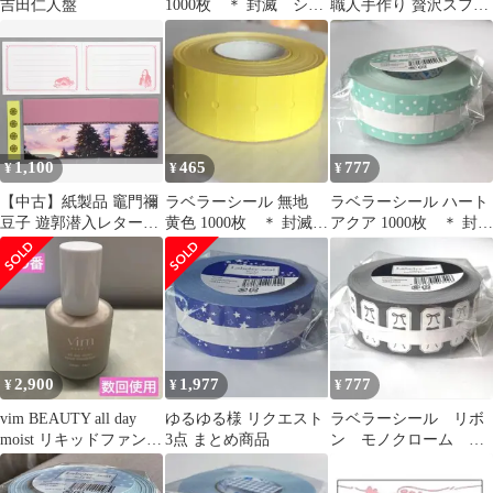
吉田仁人盤
1000枚 ＊ 封滅 シー
職人手作り 贅沢スフレ
ル ラベルシール 巻
Lサイズ
売 ほし
1,100
465
777
¥
¥
¥
【中古】紙製品 竈門禰
ラベラーシール 無地
ラベラーシール ハート
豆子 遊郭潜入レターセ
黄色 1000枚 ＊ 封滅
アクア 1000枚 ＊ 封
ット 「鬼滅の刃 全集中
ラベルシール 巻売り
滅 シール 巻売 水
展 -無限列車編・遊郭
色
編-」
2,900
1,977
777
¥
¥
¥
vim BEAUTY all day
ゆるゆる様 リクエスト
ラベラーシール リボ
moist リキッドファンデ
3点 まとめ商品
ン モノクローム
ーション 19
1000枚 ＊ 封滅 シー
ル ラベルシール