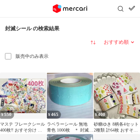
封滅シール の検索結果
並び替え
販売中のみ表示
550
465
400
¥
¥
¥
マステ フレークシール
ラベラーシール 無地
砂糖ゆき 8柄各4セット
400枚‼️ おすそ分け 封
青色 1000枚 ＊ 封滅
2種類 計64枚 おすそ分
緘 ハンドメイド 大容量
ラベルシール 巻売り
け 萌え断 フルーツサン