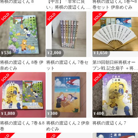
将棋の渡辺くん 8
【中古】「非常に良
将棋の渡辺くん 1巻〜8
い」将棋の渡辺くん コ
巻セット 伊奈めぐみ
ミック 1-5巻セット
530
2,000
1,650
¥
¥
¥
将棋の渡辺くん 8巻 伊
将棋の渡辺くん 7巻セ
第19回朝日杯将棋オー
奈めぐみ
ット
プン戦 記念扇子 ＋将棋
の渡辺くん1、2巻
1,080
300
400
¥
¥
¥
将棋の渡辺くん 7巻＆8
将棋の渡辺くん 2 伊奈
将棋の渡辺くん 7
巻
めぐみ