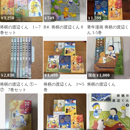
3,250
749
1,599
¥
¥
¥
将棋の渡辺くん 1～7
BＫ 将棋の渡辺くん 8
青年漫画 将棋の渡辺く
巻セット
ん 1-5巻
2,830
1,499
1,000
¥
¥
現在 ¥
将棋の渡辺くん ①～
将棋の渡辺くん 1〜5
将棋の渡辺くん
⑦ 7巻セット
巻