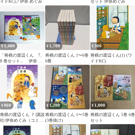
イドKC)／伊奈 めぐみ
セット 伊奈めぐみ
1,480
1,700
300
¥
¥
¥
「将棋の渡辺くん 7、
将棋の渡辺くん 1〜6巻
将棋の渡辺くん(1) (ワ
8 巻セット」 伊奈 め
6冊
イドKC)
ぐみ
868
1,200
1,000
¥
¥
¥
将棋の渡辺くん ７/講談
将棋の渡辺くん 1〜5巻
将棋の渡辺くん 5巻 6巻
社/伊奈めぐみ（コミッ
(3巻抜け)
セット
ク）