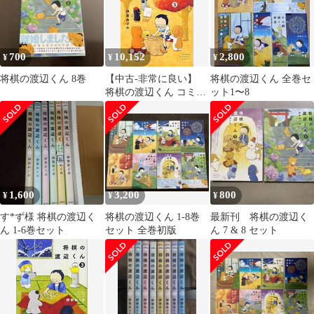
700
10,152
2,800
¥
¥
¥
将棋の渡辺くん 8巻
【中古-非常に良い】
将棋の渡辺くん 全巻セ
将棋の渡辺くん コミッ
ット1〜8
ク 1-5巻セット
1,600
3,200
800
¥
¥
¥
す*ず様 将棋の渡辺く
将棋の渡辺くん 1-8巻
最新刊 将棋の渡辺く
ん 1-6巻セット
セット 全巻初版
ん 7 & 8 セット