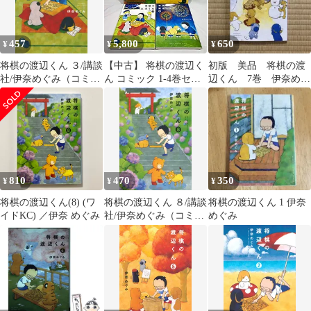
457
5,800
650
¥
¥
¥
将棋の渡辺くん ３/講談
【中古】 将棋の渡辺く
初版 美品 将棋の渡
社/伊奈めぐみ（コミッ
ん コミック 1-4巻セッ
辺くん 7巻 伊奈めぐ
ク）
ト
み
810
470
350
¥
¥
¥
将棋の渡辺くん(8) (ワ
将棋の渡辺くん ８/講談
将棋の渡辺くん 1 伊奈
イドKC) ／伊奈 めぐみ
社/伊奈めぐみ（コミッ
めぐみ
ク）