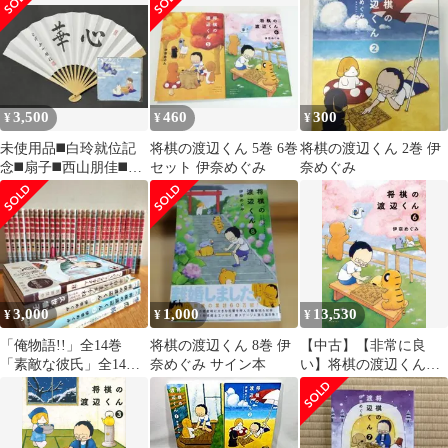
3,500
460
300
¥
¥
¥
未使用品◼️白玲就位記
将棋の渡辺くん 5巻 6巻
将棋の渡辺くん 2巻 伊
念◼️扇子◼️西山朋佳◼️オ
セット 伊奈めぐみ
奈めぐみ
リジナルハンドタオル
◼️ともに非売品
3,000
1,000
13,530
¥
¥
¥
「俺物語!!」全14巻
将棋の渡辺くん 8巻 伊
【中古】【非常に良
「素敵な彼氏」全14
奈めぐみ サイン本
い】将棋の渡辺くん
巻 河原和音28冊セッ
コミック 1-6巻セット
ト＋おまけ5冊