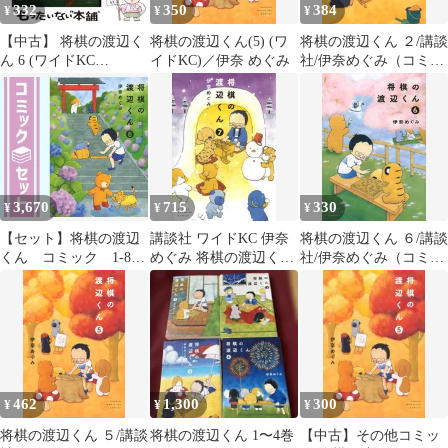
332
350
384
¥
¥
¥
【中古】 将棋の渡辺く
将棋の渡辺くん(5) (ワ
将棋の渡辺くん ２/講談
ん 6 (ワイドKC
イドKC)／伊奈 めぐみ
社/伊奈めぐみ（コミッ
SHONEN MAGAZINE
ク）
COMICS) / 伊奈めぐみ /
講談社
3,670
715
330
¥
¥
¥
【セット】将棋の渡辺
講談社 ワイドKC 伊奈
将棋の渡辺くん ６/講談
くん コミック 1-8巻
めぐみ 将棋の渡辺くん
社/伊奈めぐみ（コミッ
セット (講談社)
7
ク）
[Comic] 伊奈めぐみ
462
1,300
300
¥
¥
¥
将棋の渡辺くん ５/講談
将棋の渡辺くん 1〜4巻
【中古】その他コミッ