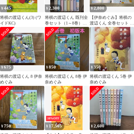
445
2,300
2,800
¥
¥
¥
将棋の渡辺くん(3) (ワ
将棋の渡辺くん 既刊全
【伊奈めぐみ】将棋の
イドKC)
巻セット（1～8巻）◆
渡辺くん 全巻セット 1-
伊奈めぐみ
8巻
675
850
350
¥
¥
¥
将棋の渡辺くん 8 伊奈
将棋の渡辺くん 8巻 伊
将棋の渡辺くん 5巻 伊
めぐみ
奈めぐみ
奈めぐみ
10%OFF
750
17,505
2,600
¥
¥
¥