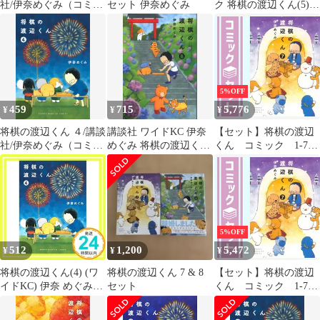
社/伊奈めぐみ（コミッ
セット 伊奈めぐみ
ク 将棋の渡辺くん(5) /
ク）
伊奈めぐみ
5%OFF
459
715
5,776
¥
¥
¥
将棋の渡辺くん ４/講談
講談社 ワイドKC 伊奈
【セット】将棋の渡辺
社/伊奈めぐみ（コミッ
めぐみ 将棋の渡辺くん
くん コミック 1-7巻
ク）
8
セット (講談社)
[Comic] 伊奈めぐみ
5%OFF
512
1,200
5,472
¥
¥
¥
将棋の渡辺くん(4) (ワ
将棋の渡辺くん 7 & 8
【セット】将棋の渡辺
イドKC) 伊奈 めぐみ
セット
くん コミック 1-7巻
_04
セット 伊奈めぐみ