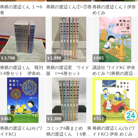
将棋の渡辺くん １〜6
将棋の渡辺くん①~⑦巻
将棋の渡辺くん 1 伊奈
巻
めぐみ
3,700
1,800
605
¥
¥
¥
将棋の渡辺くん 既刊
将棋の渡辺君 ワイド
講談社 ワイドKC 伊奈
1-8巻セット 伊奈めぐ
版 1〜6巻セット
めぐみ !!)将棋の渡辺く
み
ん 6
461
2,300
512
¥
¥
¥
将棋の渡辺くん(4) (ワ
コミック6冊まとめ 将
将棋の渡辺くん(3) (ワ
イドKC)
棋の渡辺くん 1 6巻
イドKC) 伊奈 めぐみ