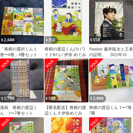
伊奈めぐみ 講談社
_04
2,600
350
550
¥
¥
¥
「将棋の選択くん１
将棋の渡辺くん(3) (ワ
Number 藤井聡太と王者
巻〜8巻」8冊セット
イドKC)／伊奈 めぐみ
の証明。 2022年10月
20日号
1,700
599
2,000
¥
¥
¥
漫画 将棋の渡辺く
【匿名配送】将棋の渡
将棋の渡辺くん 1〜7巻
ん 1〜7巻セット
辺くん 8 伊奈めぐみ 講
7冊
談社