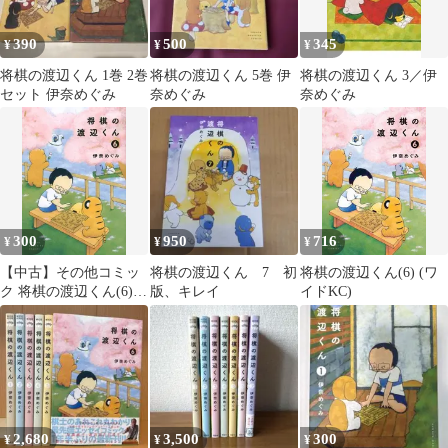
390
500
345
¥
¥
¥
将棋の渡辺くん 1巻 2巻
将棋の渡辺くん 5巻 伊
将棋の渡辺くん 3／伊
セット 伊奈めぐみ
奈めぐみ
奈めぐみ
300
950
716
¥
¥
¥
【中古】その他コミッ
将棋の渡辺くん 7 初
将棋の渡辺くん(6) (ワ
ク 将棋の渡辺くん(6) /
版、キレイ
イドKC)
伊奈めぐみ
2,680
3,500
300
¥
¥
¥