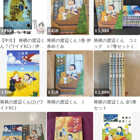
813
450
5,980
¥
¥
¥
【中古】 将棋の渡辺く
将棋の渡辺くん 1巻 伊
将棋の渡辺くん コミ
ん 7 (ワイドKC) / 伊奈
奈めぐみ
ック 1-7巻セット (講
めぐみ / 講談社
談社)
300
350
2,800
¥
¥
¥
将棋の渡辺くん(2) (ワ
将棋の渡辺くん 1
将棋の渡辺くん 全5巻
イドKC)
セット