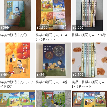
300
1,800
2,000
¥
¥
¥
将棋の渡辺くん①
将棋の渡辺くん 3・4・
将棋の渡辺くん 1〜6巻
5・6巻セット
464
499
2,500
¥
¥
¥
将棋の渡辺くん(5) (ワ
将棋の渡辺くん 4巻
美品 将棋の渡辺くん
イドKC)
1～6巻セット