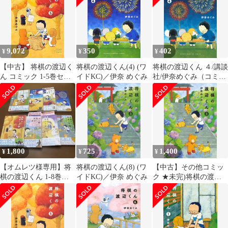
9,072
350
402
¥
¥
¥
【中古】 将棋の渡辺く
将棋の渡辺くん(4) (ワ
将棋の渡辺くん ４/講談
ん コミック 1-5巻セッ
イドKC)／伊奈 めぐみ
社/伊奈めぐみ（コミッ
ト
ク）
1,800
725
1,400
¥
¥
¥
【オムレツ様専用】将
将棋の渡辺くん(8) (ワ
【中古】その他コミッ
棋の渡辺くん 1-8巻セ
イドKC)／伊奈 めぐみ
ク ★未完)将棋の渡辺
ット
くん 1～8巻セット