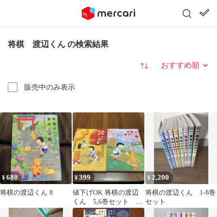
将棋 渡辺くん の検索結果
並び替え
販売中のみ表示
680
399
2,200
¥
¥
¥
将棋の渡辺くん 8
値下げOK 将棋の渡辺
将棋の渡辺くん 1-8巻
くん 5,6巻セット 伊
セット
奈めぐみ