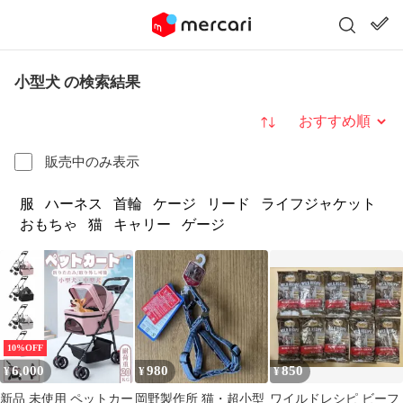
小型犬 の検索結果
並び替え
販売中のみ表示
服
ハーネス
首輪
ケージ
リード
ライフジャケット
おもちゃ
猫
キャリー
ゲージ
10%OFF
6,000
980
850
¥
¥
¥
新品 未使用 ペットカー
岡野製作所 猫・超小型
ワイルドレシピ ビーフ