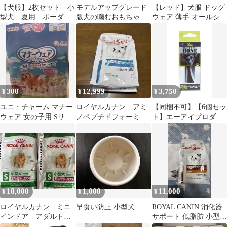
【犬服】2枚セット 小
モデルアップグレード
【レッド】犬服 ドッグ
型犬 夏用 ボーダ
版犬の噛むおもちゃ 犬
ウェア 薄手 オールシー
ー・魚柄
用おもちゃ 噛むおもち
ズン THE DOG FACE
ゃ 知育玩具
着せやすい ペット フー
ドなし お出かけ お散歩
おしゃれ 春 夏 秋 冬 可
愛い 愛犬 小型犬 中型
犬 大型犬
300
12,999
3,750
¥
¥
¥
ユニ・チャーム マナー
ロイヤルカナン アミ
【同梱不可】【6個セッ
ウェア 女の子用 Sサイ
ノペプチドフォーミュ
ト】エーアイプロダク
ズ 小型犬用 4枚
ラ 小型犬用S
ツ GUZZY ガジィーボ
ーン フラット S 小型犬
犬用おもちゃ トレーニ
ング
18,000
1,000
11,000
¥
¥
¥
ロイヤルカナン ミニ
早食い防止 小型犬
ROYAL CANIN 消化器
インドア アダルト
サポート 低脂肪 小型犬
小型犬 10kg×2個セット
用 3kg 缶詰 200g