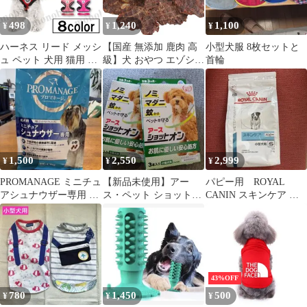
498
1,240
1,100
¥
¥
¥
ハーネス リード メッシ
【国産 無添加 鹿肉 高
小型犬服 8枚セットと
ュ ペット 犬用 猫用 散
級】犬 おやつ エゾシカ
首輪
歩 抜けない 脱げない
チップス 30g ジビエ系
首輪 胴輪 超小型犬用
ドックフード えぞ鹿 蝦
小型犬用 夏 Sサイズ 赤
夷鹿 ロース モモ バラ
レッド 青 ブルー 緑 グ
ミンチ ジャーキー 小型
リーン オレンジ 黒 ブ
犬 シニア犬 ご褒美 ペ
ラック 紫 パープル ピ
ットフード
ンク マゼンタ
1,500
2,550
2,999
¥
¥
¥
PROMANAGE ミニチュ
【新品未使用】アー
パピー用 ROYAL
アシュナウザー専用 成
ス・ペット ショットオ
CANIN スキンケア 小
犬用 1.7kg
ン 小型犬用 計6本
型犬用 S 1kg
43%OFF
780
1,450
500
¥
¥
¥