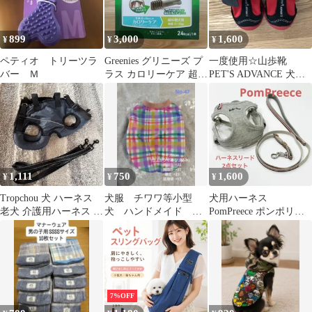
シニア犬 歯が弱い 高齢
犬 トリーツ
899
3,000
1,600
¥
¥
¥
ペティオ トリーツラ
Greenies グリニーズ プ
一度使用☆山歩靴
バー Ｍ
ラス カロリーケア 超小
PET'S ADVANCE 犬用
型犬用 60本
靴 Sサイズ
1,111
750
1,600
¥
¥
¥
Tropchou 犬 ハーネス
犬服 チワワ等小型
犬用ハーネス
老犬 介護用ハーネス リ
犬 ハンドメイド 接
PomPreece ポンポリー
ハビリ
触冷感タンクトップ S
ス リード セット
サイズくらい
小型犬 2号
7%OFF