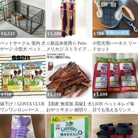
加 日本製
6,531
1,380
700
¥
¥
¥
ペットサークル 室内 犬
☆新品未使用☆ Petio
小型犬用ハーネス リー
ゲージ 小型犬 ペットゲ
メリカジ ストライプ リ
ドセット
ージ 中型犬 ペットサー
ード 2本セット ④ab
クル 室内 犬 サークル
ペットフェンス ペット
ケージ 犬 ゲージ 小型
犬および中型犬用 スチ
ール製 室内外兼用 DIY
接続式 簡単組み立て 工
750
1,000
1,699
¥
¥
¥
具不要 犬 黒
120cm*60cm 0
値下げ！GONTA CLUB
【国産 無添加 高級】犬
LION ペットキレイ毎
ワンワンロンパース SS
おやつ 牛タン 細切り
日でも洗えるリンスイ
サイズ 2個セット犬用
40g ドックフード 牛タ
ンシャンプー つめかえ
ン皮 牛たん ジャーキー
用3点セット
ドッグフード コラーゲ
ン 高タンパク 小型犬