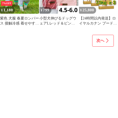
7%OFF
1,180
799
25,800
¥
¥
¥
紫色 犬服 春夏ロンパー
小型犬伸びるドッグウ
【24時間以内発送】ロ
ス 接触冷感 着せやすい
ェアLレッド＆ピンク2
イヤルカナン プードル
UVカット 虫よけ クー
枚セット犬 猫ボーダー
成犬用 7.5kg 3袋 送料
ル 熱中症対策グッズ 中
服ペット服薄手
無料
型犬小型犬 pet0090-vt
次へ