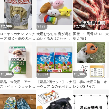
2,980
799
2,790
¥
¥
¥
ロイヤルカナン マルチ
犬用おもちゃ 音が鳴る
国産 生馬骨1キロ 大
ーズ 成犬～高齢犬用
ぬいぐるみ 5点セット
型犬向け
1.5kg
小型犬
1,000
3,894
1,300
¥
¥
¥
新品 未使用 アー
【新品2個セット】マナ
短い鼻の犬用口輪 オ
ス・ペット ショットオ
ーウェア 女の子用 Sサ
レンジSサイズ
ン 3本入り
イズ 小型犬 36枚入×2
個