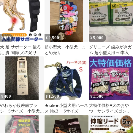
959
2,500
5,000
¥
¥
¥
犬 足 サポーター 後ろ
超小型犬 小型犬 ま
グリニーズ 歯みがきガ
足 脚 関節 犬の足サポ
とめ売り
ム 超小型犬用 60本入
ーター 犬のサポーター
×2箱
足舐め防止 犬後ろ足も
も傷舐め防止 後足関節
保護 固定 ペット用ケア
用品 犬骨折治療 老犬介
護 小型犬中型犬大型犬
小さいサイズ 大きいサ
400
1,500
1,580
¥
¥
¥
イズSML黒ブラック赤
レッド★2
やわらか段差歯ブラ
★sale★小型犬用ハーネ
大特価価格♥犬のおや
シ Sサイズ 小型犬
ス No.3 Sサイズ
つ サンライズゴン太
猫
のかみんぼミニ大容量2
袋♥