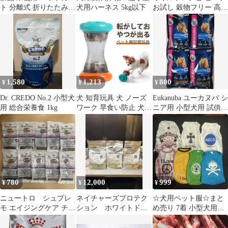
ト 分離式 折りたたみ式
犬用ハーネス 5kg以下
お試し 穀物フリー 高タ
取り外し可能 小型犬 中
ンパク ドッグフード サ
型犬 猫 犬 コーキ 4輪
ンプル
ペット 介護用 お出かけ
1,580
1,213
800
¥
¥
¥
Dr. CREDO No.2 小型犬
犬 知育玩具 犬 ノーズ
Eukanuba ユーカヌバ シ
用 総合栄養食 1kg
ワーク 早食い防止 犬
ニア用 小型犬用 試供品
ペット用おやつ漏れ玩
100g×4袋
具 ダンベル型 ローリン
グ式 犬 猫用 フードデ
ィスペンサー 静音ロー
ラー付き
780
12,000
999
¥
¥
¥
ニュートロ シュプレ
ネイチャーズプロテク
☆犬用ペット服☆まと
モ エイジングケア チキ
ション ホワイトドッ
め売り 7着 小型犬用
ン シニア お試し サン
グジュニア 1.5kg 3袋
Ssize位
プル 犬