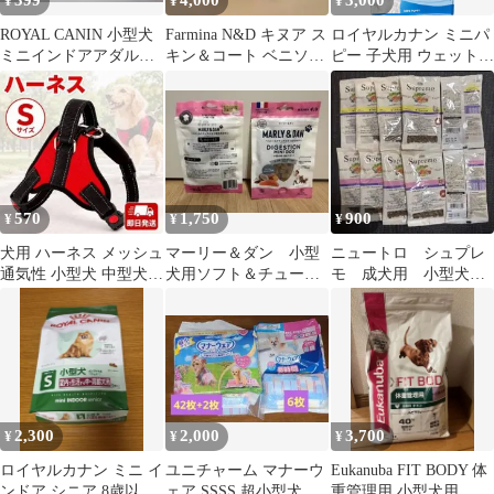
399
4,000
3,000
¥
¥
¥
ROYAL CANIN 小型犬
Farmina N&D キヌア ス
ロイヤルカナン ミニパ
ミニインドアアダルト
キン＆コート ベニソン
ピー 子犬用 ウェットフ
試供品 50g×2袋
2.5kg
ード 12袋＋2袋
570
1,750
900
¥
¥
¥
犬用 ハーネス メッシュ
マーリー＆ダン 小型
ニュートロ シュプレ
通気性 小型犬 中型犬
犬用ソフト＆チューイ
モ 成犬用 小型犬
赤 レッド S 散歩 ペッ
ー 消化サポート50
用 ドッグフード ド
ト1
ｇ 2袋セット
ライフード 食べ比べ
2,300
2,000
3,700
¥
¥
¥
ロイヤルカナン ミニ イ
ユニチャーム マナーウ
Eukanuba FIT BODY 体
ンドア シニア 8歳以上
ェア SSSS 超小型犬用
重管理用 小型犬用