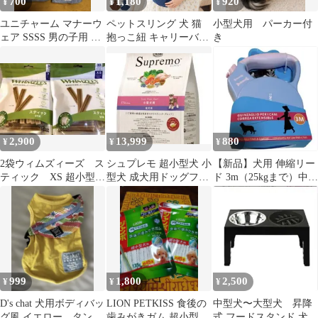
700
1,180
920
¥
¥
¥
ユニチャーム マナーウ
ペットスリング 犬 猫
小型犬用 パーカー付
ェア SSSS 男の子用 超
抱っこ紐 キャリーバッ
き
小型犬用10枚セット
グ 小型犬 スリングバッ
グ 飛び出し防止リード
付き 肩掛け 軽量 ポケ
ット付き 通院 散歩 お
出かけ
2,900
13,999
880
¥
¥
¥
2袋ウィムズィーズ ス
シュプレモ 超小型犬 小
【新品】犬用 伸縮リー
ティック XS 超小型犬
型犬 成犬用ドッグフー
ド 3m（25kgまで）中型
用向け 体重2－7kg 30個
ド
犬 小型犬お散歩ブルー
入り
×ピンク
999
1,800
2,500
¥
¥
¥
D's chat 犬用ボディバッ
LION PETKISS 食後の
中型犬〜大型犬 昇降
グ風 イエロー タンク
歯みがきガム 超小型犬
式 フードスタンド 犬用