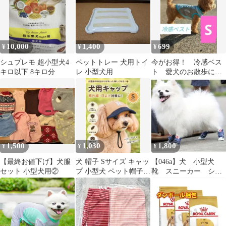
10,000
1,400
699
¥
¥
¥
シュプレモ 超小型犬4
ペットトレー 犬用トイ
今がお得！ 冷感ベス
キロ以下 8キロ分
レ 小型犬用
ト 愛犬のお散歩に
ブルー 熱中症対策
軽くて涼しい 小型犬
1,500
1,030
1,800
¥
¥
¥
【最終お値下げ】犬服
犬 帽子 Sサイズ キャッ
【046a】犬 小型犬
セット 小型犬用②
プ 小型犬 ペット帽子
靴 スニーカー シュ
紫外線対策 日よけ 散歩
ーズ.