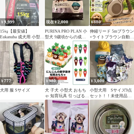
9,999
2,000
880
¥
現在 ¥
¥
15㎏【最安値】
PURINA PRO PLAN 小
伸縮リード 5mブラウン
Eukanuba 成犬用 小型犬
型犬 9歳頃からの成犬
×ライトブラウン自動巻
用 ドッグフード 小粒
用 チキン 2.5kg
き取り式 犬用リード小
型犬 中型犬
777
980
3,000
¥
¥
¥
犬用 服 Sサイズ
犬 子犬 小型犬 おもち
小型犬用 Sサイズ9点
ゃ 知育玩具 引っぱる
セット！！未使用品も
おやつ隠し にんじん畑
あり！
1866