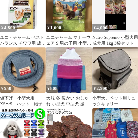
4,800
1,600
4,000
¥
¥
¥
ユニ・チャーム ベスト
ユニチャーム マナーウ
Nutro Supremo 小型犬用
バランス チワワ用 成犬
ェア S 男の子用 小型犬
成犬用 1kg 3袋セット
用 1.8kg×4袋
用 35枚 オス
550
808
2,500
¥
¥
¥
値下げ 小型犬用
犬服 冬 暖かい おしゃ
小型犬、ペット用リュ
XS〜S ハット 帽子
れ 小型犬 中型犬 撮影
ックキャリー
写真 お散歩 Red(M)