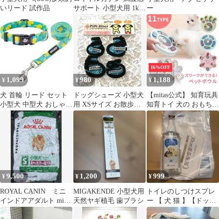
いリード 試作品
サポート 小型犬用 1kg
ー
2袋セット
16%OFF
1,099
980
1,188
¥
¥
¥
犬 首輪 リード セット
ドッグシューズ 小型犬
【mitas公式】 知育玩具
小型犬 中型犬 おしゃれ
用 XSサイズ お散歩用
知育トイ 犬の おもちゃ
レモン柄 調節可能 Sサ
品 足の保護 訳あり
オモチャ 犬 イヌ ペッ
イズ
ト用 早食い 早食い防止
スローフード ノーズワ
ーク フードボウル フー
ドボール おやつボール
トリーツ ゲーム 餌入れ
小型犬 中型犬 しつけ
9,500
1,200
999
¥
¥
¥
認知症 防止
ROYAL CANIN ミニ
MIGAKENDE 小型犬用
トイレのしつけスプレ
インドアアダルト mini
天然ヤギ植毛 歯ブラシ
ー 【 犬 猫 】【ドッグ
INDOOR 10kg
トレーナー監修】 無添