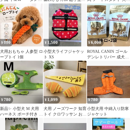
Sドッグウェア 小型犬
用 45本2袋セット
食器台 折り畳み可能
880
1,500
6,000
¥
¥
¥
犬用おもちゃ 人参型 ロ
小型犬ライフジャケッ
ROYAL CANIN ゴール
ープトイ 1個
ト XS
デンレトリバー 成犬〜
高齢犬用 3kg 2袋
780
1,099
780
¥
¥
¥
新品✨ 小型犬 M 犬用
犬用 ノーズワーク 知育
小型犬用 中綿入り防寒
ハーネス ポーチ付き リ
トイ クロワッサン おや
ジャケット
ード レモン 散歩
つ探し ストレス解消