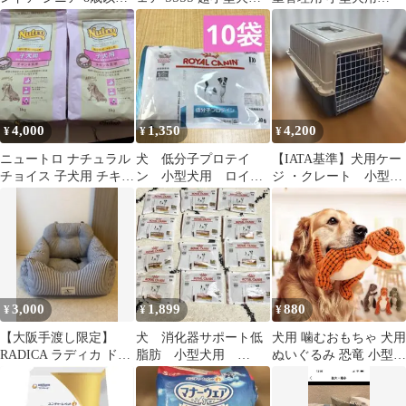
小型犬用 800g
おむつセット
2.7kg
4,000
1,350
4,200
¥
¥
¥
ニュートロ ナチュラル
犬 低分子プロテイ
【IATA基準】犬用ケー
チョイス 子犬用 チキン
ン 小型犬用 ロイヤ
ジ ・クレート 小型犬
＆玄米 1kg×2袋
ルカナン
中型犬
3,000
1,899
880
¥
¥
¥
【大阪手渡し限定】
犬 消化器サポート低
犬用 噛むおもちゃ 犬用
RADICA ラディカ ドラ
脂肪 小型犬用
ぬいぐるみ 恐竜 小型犬
イブベッド ヒッコリー
30g×12 ロイヤルカナン
中型犬 柴犬 ペット用品
M 小型犬