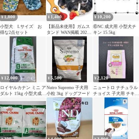
1,800
1,400
10,200
¥
¥
¥
小型犬 Lサイズ お
【新品未使用】ガムス
⑥NC 成犬用 小型犬チ
得な2点セット
タンド WAN掲載 2026
キン 15.5kg
年新モデル 0.6〜2.7cm
12,000
5,500
2,120
¥
¥
¥
ロイヤルカナン ミニ ア
Nutro Supremo 子犬用
ニュートロ ナチュラル
ダルト 15kg 小型犬成犬
小粒 3kg ドッグフード
チョイス 子犬用 チキン
用
＆玄米 1kg