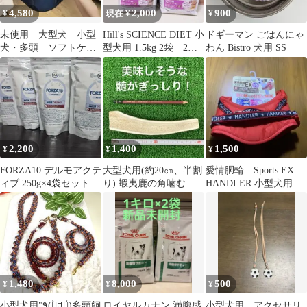
4,580
2,000
900
¥
現在 ¥
¥
未使用 大型犬 小型
Hill's SCIENCE DIET 小
ドギーマン ごはんにゃ
犬・多頭 ソフトケー
型犬用 1.5kg 2袋 2種
わん Bistro 犬用 SS
ジ ネイビーチェッ
類
ク Lサイズ
2,200
1,400
1,500
¥
¥
¥
FORZA10 デルモアクテ
大型犬用(約20㎝、半割
愛情胴輪 Sports EX
ィブ 250g×4袋セット皮
り) 蝦夷鹿の角噛むお
HANDLER 小型犬用S
膚・被毛の健康維持
もちゃ
サイズ
1,480
8,000
500
¥
¥
¥
小型犬用"٩(ー̀ꇴー́)多頭飼
ロイヤルカナン 満腹感
小型犬用 アクセサリ